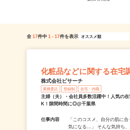
どもルーム）
葉県内の現場
全
17
件中
1
-
17
件を表示
化粧品などに関する在宅
株式会社ビサーチ
業務委託
登録制
在宅・内職
主婦（夫）・会社員多数活躍中！人気の在
K！隙間時間に◎@千葉県
仕事内容
「このコスメ、自分の肌に