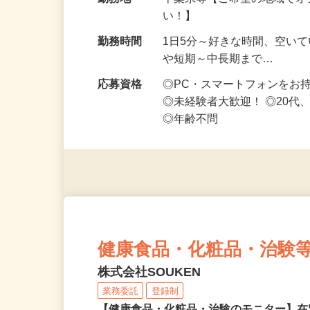
給与
時給1,500円以上（完全出来高
勤務地
千葉県等【ご希望の地域でオ
い！】
勤務時間
1日5分～好きな時間、空い
や短期～中長期まで…
応募資格
◎PC・スマートフォンをお
◎未経験者大歓迎！ ◎20代
◎年齢不問
健康食品・化粧品・治験