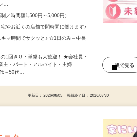
、美容モニターで解決できます♪ 気になる
メン…
制／時間額1,500円～5,000円）
自宅やお近くの店舗で間時間に働けます♪
スキマ時間でサクッと♪ ☆1日のみ～中長
みの1回きり・単発も大歓迎！ ★会社員・
事業主・パート・アルバイト・主婦
後で見
代～50代…
更新日： 2026/08/05 掲載終了日： 2026/08/30