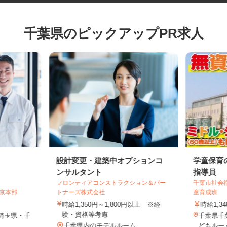
千葉県のピックアップPR求人
設計変更・建築中オプションコ
学童保
ンサルタント
指導員
フロンティアコンストラクション＆パー
千葉市社
東京本部
トナーズ株式会社
童育成班
時給1,350円～1,800円以上 ※経
時給1,
験・資格等考慮
・埼玉県・千
千葉県