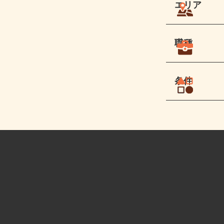
エリア
職種
条件