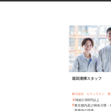
学童保育の補助スタッフ 補助
巡回清掃スタッフ
指導員
千葉市社会福祉協議会 児童育成課 児
童育成班
株式会社 ビケンテクノ 
時給1,348円
時給2,000円以上
千葉県千葉市美浜区（千葉市内の子
東京都内及び神奈川県