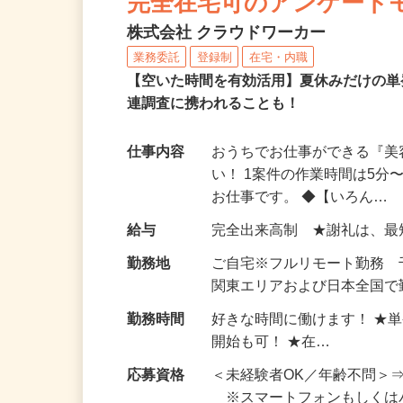
完全在宅可のアンケート
株式会社 クラウドワーカー
業務委託
登録制
在宅・内職
【空いた時間を有効活用】夏休みだけの単
連調査に携われることも！
仕事内容
おうちでお仕事ができる『
い！ 1案件の作業時間は5
お仕事です。 ◆【いろん…
給与
完全出来高制 ★謝礼は、
勤務地
ご自宅※フルリモート勤務
関東エリアおよび日本全国で勤
勤務時間
好きな時間に働けます！ ★
開始も可！ ★在…