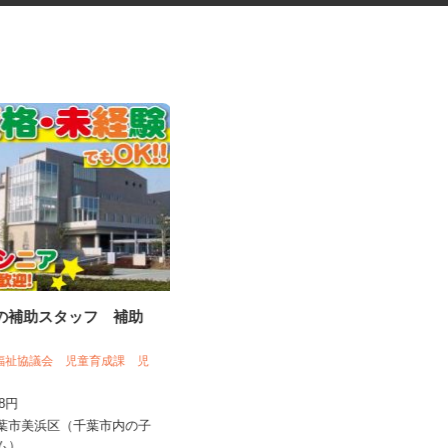
育の補助スタッフ 補助
巡回清掃スタッフ
会福祉協議会 児童育成課 児
株式会社 ビケンテクノ 東京本部
348円
時給2,000円以上
千葉市美浜区（千葉市内の子
東京都内及び神奈川県・埼玉県・千