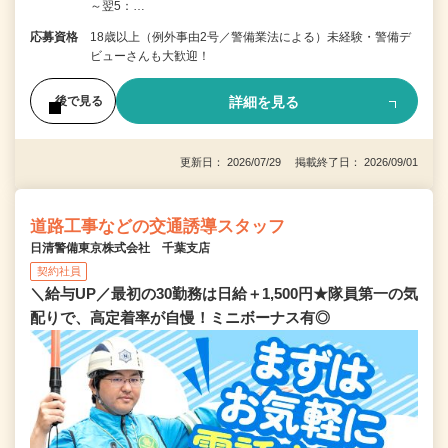
～翌5：…
応募資格
18歳以上（例外事由2号／警備業法による）未経験・警備デ
ビューさんも大歓迎！
詳細を見る
後で見る
更新日： 2026/07/29 掲載終了日： 2026/09/01
道路工事などの交通誘導スタッフ
日清警備東京株式会社 千葉支店
契約社員
＼給与UP／最初の30勤務は日給＋1,500円★隊員第一の気
配りで、高定着率が自慢！ミニボーナス有◎