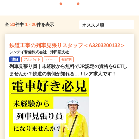
33
1
-
20
全
件中
件を表示
鉄道工事の列車見張りスタッフ＜A3203200132＞
シンテイ警備株式会社 津田沼支社
注目
アルバイト
パート
登録制
列車見張り員｜未経験から無料でJR認定の資格をGETし
ませんか？鉄道の裏側が知れる…！レア求人です！