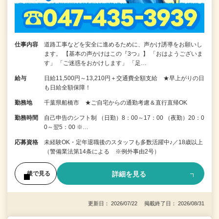
仕事内容
道路工事などを安全に進めるために、声かけ誘導をお願いし
ます。 【基本の声かけはこの『3つ』】 「おはようございま
す」 「ご迷惑をおかけします」 「足…
給与
日給11,500円～13,210円＋交通費全額支給 ★早上がりの日
も日給全額保障！
勤務地
千葉県船橋市 ★ご自宅からの通勤考慮＆直行直帰OK
勤務時間
自己申告のシフト制 （日勤）8：00～17：00 （夜勤）20：0
0～翌5：00 ※…
応募資格
未経験OK・定年退職後のスタッフも多数活躍中♪／18歳以上
（警備業法第14条による ※例外事由2号）
詳細を見る
後で見る
更新日： 2026/07/22 掲載終了日： 2026/08/31