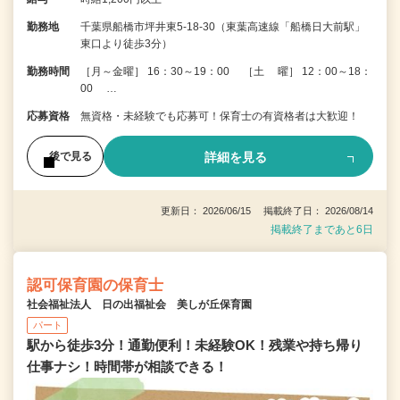
勤務地
千葉県船橋市坪井東5-18-30（東葉高速線「船橋日大前駅」
東口より徒歩3分）
勤務時間
［月～金曜］ 16：30～19：00 ［土 曜］ 12：00～18：
00 …
応募資格
無資格・未経験でも応募可！保育士の有資格者は大歓迎！
詳細を見る
後で見る
更新日： 2026/06/15 掲載終了日： 2026/08/14
掲載終了まであと6日
認可保育園の保育士
社会福祉法人 日の出福祉会 美しが丘保育園
パート
駅から徒歩3分！通勤便利！未経験OK！残業や持ち帰り
仕事ナシ！時間帯が相談できる！