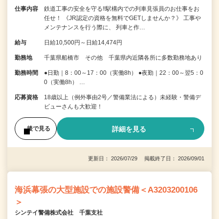
仕事内容
鉄道工事の安全を守る!!駅構内での列車見張員のお仕事をお
任せ！ 《JR認定の資格を無料でGETしませんか？》 工事や
メンテナンスを行う際に、 列車と作…
給与
日給10,500円～日給14,474円
勤務地
千葉県船橋市 その他 千葉県内近隣各所に多数勤務地あり
勤務時間
●日勤｜8：00～17：00（実働8h） ●夜勤｜22：00～翌5：0
0（実働8h） …
応募資格
18歳以上（例外事由2号／警備業法による）未経験・警備デ
ビューさんも大歓迎！
詳細を見る
後で見る
更新日： 2026/07/29 掲載終了日： 2026/09/01
海浜幕張の大型施設での施設警備＜A3203200106
＞
シンテイ警備株式会社 千葉支社