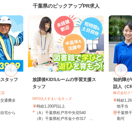
千葉県のピックアップPR求人
導スタッフ
放課後KIDSルームの学習支援ス
知的障が
タッフ
話人（CRE
支店
株式会社ク
NPO法人すまいるキッズ
円＋交通費全
時給1,
時給1,200円以上
他手当
ご自宅から
（A）千葉県松戸市中矢切540
千葉県
（B）千葉県松戸市金ケ作317 ...
勤可