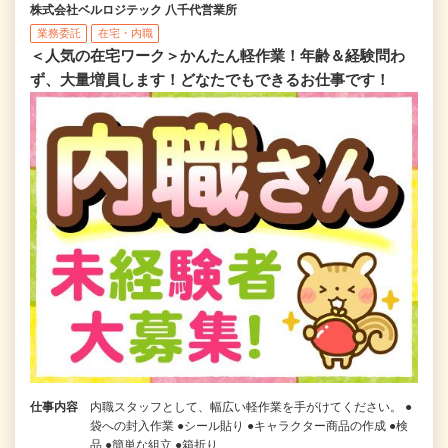
株式会社ベルロジテック 八千代営業所
業務委託
在宅・内職
＜人気の在宅ワーク＞かんたん軽作業！年齢＆経験問わ
ず、大量増員します！どなたでもできるお仕事です！
仕事内容
内職スタッフとして、幅広い軽作業を手がけてください。 ●
袋への封入作業 ●シール貼り ●キャラクター商品の作成 ●検
品 ●簡単な組立 ●箱折り...…