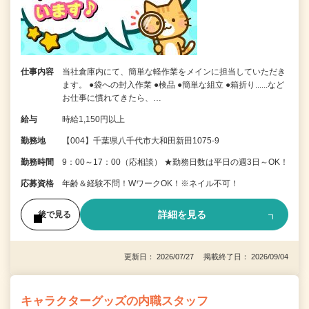
仕事内容
当社倉庫内にて、簡単な軽作業をメインに担当していただき
ます。 ●袋への封入作業 ●検品 ●簡単な組立 ●箱折り......など
お仕事に慣れてきたら、…
給与
時給1,150円以上
勤務地
【004】千葉県八千代市大和田新田1075-9
勤務時間
9：00～17：00（応相談） ★勤務日数は平日の週3日～OK！
応募資格
年齢＆経験不問！WワークOK！※ネイル不可！
詳細を見る
後で見る
更新日： 2026/07/27 掲載終了日： 2026/09/04
キャラクターグッズの内職スタッフ