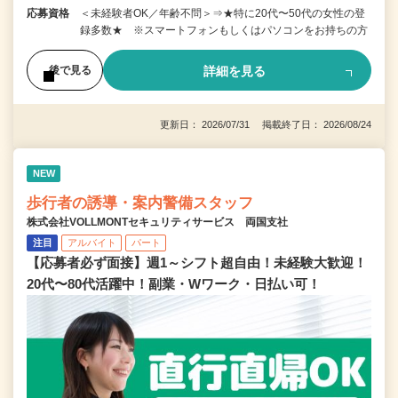
応募資格
＜未経験者OK／年齢不問＞⇒★特に20代〜50代の女性の登
録多数★ ※スマートフォンもしくはパソコンをお持ちの方
詳細を見る
後で見る
更新日： 2026/07/31 掲載終了日： 2026/08/24
NEW
歩行者の誘導・案内警備スタッフ
株式会社VOLLMONTセキュリティサービス 両国支社
注目
アルバイト
パート
【応募者必ず面接】週1～シフト超自由！未経験大歓迎！
20代〜80代活躍中！副業・Wワーク・日払い可！