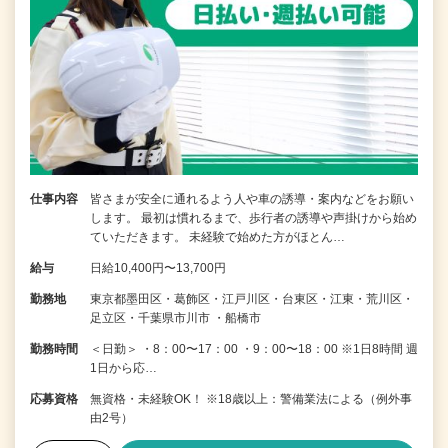
仕事内容
皆さまが安全に通れるよう人や車の誘導・案内などをお願い
します。 最初は慣れるまで、歩行者の誘導や声掛けから始め
ていただきます。 未経験で始めた方がほとん…
給与
日給10,400円〜13,700円
勤務地
東京都墨田区・葛飾区・江戸川区・台東区・江東・荒川区・
足立区・千葉県市川市 ・船橋市
勤務時間
＜日勤＞ ・8：00〜17：00 ・9：00〜18：00 ※1日8時間 週
1日から応…
応募資格
無資格・未経験OK！ ※18歳以上：警備業法による（例外事
由2号）