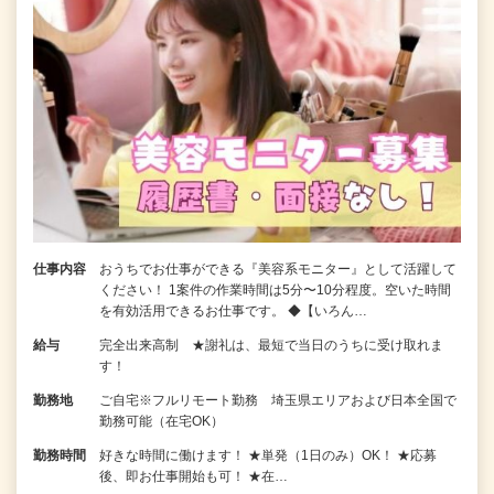
仕事内容
おうちでお仕事ができる『美容系モニター』として活躍して
ください！ 1案件の作業時間は5分〜10分程度。空いた時間
を有効活用できるお仕事です。 ◆【いろん…
給与
完全出来高制 ★謝礼は、最短で当日のうちに受け取れま
す！
勤務地
ご自宅※フルリモート勤務 埼玉県エリアおよび日本全国で
勤務可能（在宅OK）
勤務時間
好きな時間に働けます！ ★単発（1日のみ）OK！ ★応募
後、即お仕事開始も可！ ★在…