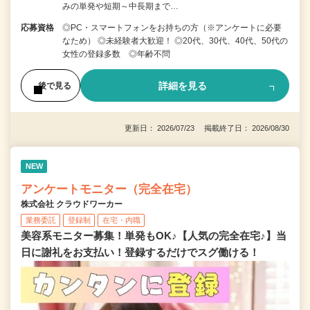
みの単発や短期～中長期まで…
応募資格
◎PC・スマートフォンをお持ちの方（※アンケートに必要
なため） ◎未経験者大歓迎！ ◎20代、30代、40代、50代の
女性の登録多数 ◎年齢不問
詳細を見る
後で見る
更新日： 2026/07/23 掲載終了日： 2026/08/30
NEW
アンケートモニター（完全在宅）
株式会社 クラウドワーカー
業務委託
登録制
在宅・内職
美容系モニター募集！単発もOK♪【人気の完全在宅♪】当
日に謝礼をお支払い！登録するだけでスグ働ける！