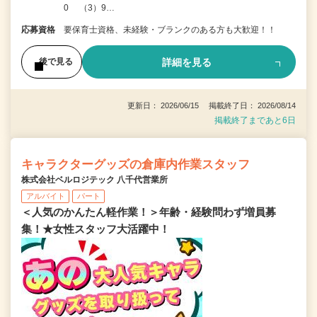
0 （3）9…
応募資格
要保育士資格、未経験・ブランクのある方も大歓迎！！
詳細を見る
後で見る
更新日： 2026/06/15 掲載終了日： 2026/08/14
掲載終了まであと6日
キャラクターグッズの倉庫内作業スタッフ
株式会社ベルロジテック 八千代営業所
アルバイト
パート
＜人気のかんたん軽作業！＞年齢・経験問わず増員募
集！★女性スタッフ大活躍中！