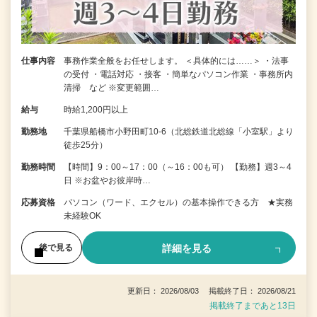
仕事内容
事務作業全般をお任せします。 ＜具体的には……＞ ・法事
の受付 ・電話対応 ・接客 ・簡単なパソコン作業 ・事務所内
清掃 など ※変更範囲…
給与
時給1,200円以上
勤務地
千葉県船橋市小野田町10-6（北総鉄道北総線「小室駅」より
徒歩25分）
勤務時間
【時間】9：00～17：00（～16：00も可） 【勤務】週3～4
日 ※お盆やお彼岸時…
応募資格
パソコン（ワード、エクセル）の基本操作できる方 ★実務
未経験OK
詳細を見る
後で見る
更新日： 2026/08/03 掲載終了日： 2026/08/21
掲載終了まであと13日