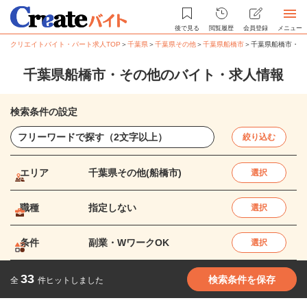
後で見る
閲覧履歴
会員登録
メニュー
クリエイトバイト・パート求人TOP
＞
千葉県
＞
千葉県その他
＞
千葉県船橋市
＞
千葉県船橋市・そ
千葉県船橋市・その他のバイト・求人情報
検索条件の設定
絞り込む
エリア
千葉県その他(船橋市)
選択
職種
指定しない
選択
条件
副業・WワークOK
選択
33
検索条件を保存
全
件ヒットしました