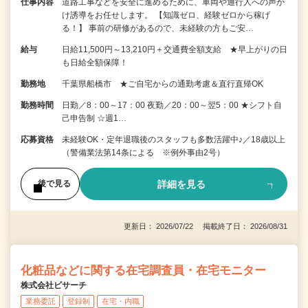
仕事内容
道路工事などを安全に進めるために、車両や通行人への声か
け誘導をお任せします。 【知識ゼロ、経験ゼロから稼げ
る！】 事前の研修があるので、未経験の方もご安…
給与
日給11,500円～13,210円＋交通費全額支給 ★早上がりの日
も日給全額保障！
勤務地
千葉県船橋市 ★ご自宅からの通勤考慮＆直行直帰OK
勤務時間
日勤／8：00～17：00 夜勤／20：00～翌5：00 ★シフト自
己申告制 ☆週1…
応募資格
未経験OK・定年退職後のスタッフも多数活躍中♪／18歳以上
（警備業法第14条による ※例外事由2号）
詳細を見る
後で見る
更新日： 2026/07/22 掲載終了日： 2026/08/31
化粧品などに関する在宅調査員・在宅モニター
株式会社ビサーチ
業務委託
登録制
在宅・内職