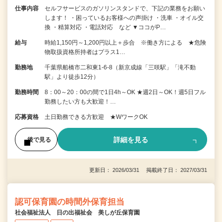
仕事内容
セルフサービスのガソリンスタンドで、下記の業務をお願い
します！ ・困っているお客様への声掛け ・洗車 ・オイル交
換 ・精算対応 ・電話対応 など ▼ココがP…
給与
時給1,150円～1,200円以上＋歩合 ※働き方による ★危険
物取扱資格所持者はプラス1…
勤務地
千葉県船橋市二和東1-6-8（新京成線「三咲駅」「滝不動
駅」より徒歩12分）
勤務時間
8：00～20：00の間で1日4h～OK ★週2日～OK！週5日フル
勤務したい方も大歓迎！…
応募資格
土日勤務できる方歓迎 ★WワークOK
詳細を見る
後で見る
更新日： 2026/03/31 掲載終了日： 2027/03/31
認可保育園の時間外保育担当
社会福祉法人 日の出福祉会 美しが丘保育園