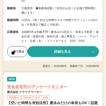
円）
勤務地
千葉県等 ◆勤務地多数♪ご自宅やお近くの店舗で間時間に
働けます♪
勤務時間
1日5分～OK！好きな時間やスキマ時間でサクッと♪ ☆1日の
み～中長期まで幅広く大歓迎♪…
応募資格
未経験OK＆年齢不問！夏休みの1回きり・単発も大歓迎！ ★
会社員・派遣社員・契約社員・個人事業主・パート・アルバ
イト・主婦（夫）・フリーターなど、20代～50代…
詳細を見る
後で見る
更新日： 2026/08/05 掲載終了日： 2026/08/30
NEW
完全在宅可のアンケートモニター
株式会社 クラウドワーカー
業務委託
登録制
在宅・内職
【空いた時間を有効活用】夏休みだけの単発もOK！話題