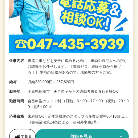
仕事内容
道路工事などを安全に進めるために、車両や通行人への声か
け誘導をお任せします。 【知識ゼロ、経験ゼロから稼げ
る！】 事前の研修があるので、未経験の方もご安…
給与
月給220,000円～257,620円
勤務地
千葉県船橋市 ★ご自宅からの通勤考慮＆直行直帰OK
勤務時間
自己申告のシフト制 （日勤）8：00～17：00 （夜勤）20：0
0～翌5：00 ※…
応募資格
未経験OK・定年退職後のスタッフも多数活躍中♪／18歳以上
（警備業法第14条による ※例外事由2号）
詳細を見る
後で見る