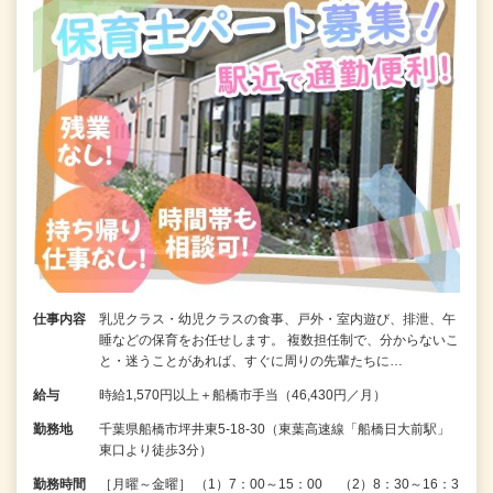
仕事内容
乳児クラス・幼児クラスの食事、戸外・室内遊び、排泄、午
睡などの保育をお任せします。 複数担任制で、分からないこ
と・迷うことがあれば、すぐに周りの先輩たちに…
給与
時給1,570円以上＋船橋市手当（46,430円／月）
勤務地
千葉県船橋市坪井東5-18-30（東葉高速線「船橋日大前駅」
東口より徒歩3分）
勤務時間
［月曜～金曜］ （1）7：00～15：00 （2）8：30～16：3