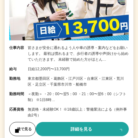
仕事内容
皆さまが安全に通れるよう人や車の誘導・案内などをお願い
します。 最初は慣れるまで、歩行者の誘導や声掛けから始め
ていただきます。 未経験で始めた方がほとん…
給与
日給12,200円〜13,700円
勤務地
東京都墨田区・葛飾区・江戸川区・台東区・江東区・荒川
区・足立区・千葉県市川市・船橋市
勤務時間
＜夜勤＞ ・20：00〜翌5：00 ・21：00〜翌6：00（シフト
制） ※1日8時…
応募資格
無資格・未経験OK！ ※18歳以上：警備業法による（例外事
由2号）
詳細を見る
後で見る