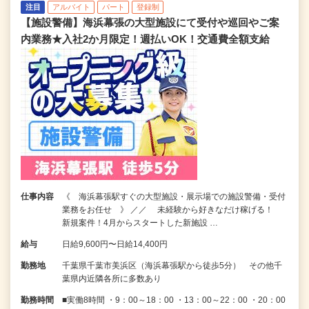
注目
アルバイト
パート
登録制
【施設警備】海浜幕張の大型施設にて受付や巡回やご案
内業務★入社2か月限定！週払いOK！交通費全額支給
仕事内容
《 海浜幕張駅すぐの大型施設・展示場での施設警備・受付
業務をお任せ 》 ／／ 未経験から好きなだけ稼げる！
新規案件！4月からスタートした新施設 …
給与
日給9,600円〜日給14,400円
勤務地
千葉県千葉市美浜区（海浜幕張駅から徒歩5分） その他千
葉県内近隣各所に多数あり
勤務時間
■実働8時間 ・9：00～18：00 ・13：00～22：00 ・20：00