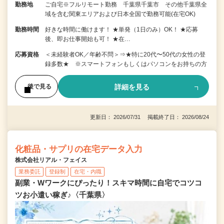
勤務地
ご自宅※フルリモート勤務 千葉県千葉市 その他千葉県全
域を含む関東エリアおよび日本全国で勤務可能(在宅OK)
勤務時間
好きな時間に働けます！ ★単発（1日のみ）OK！ ★応募
後、即お仕事開始も可！ ★在…
応募資格
＜未経験者OK／年齢不問＞⇒★特に20代〜50代の女性の登
録多数★ ※スマートフォンもしくはパソコンをお持ちの方
詳細を見る
後で見る
更新日： 2026/07/31 掲載終了日： 2026/08/24
化粧品・サプリの在宅データ入力
株式会社リアル・フェイス
業務委託
登録制
在宅・内職
副業・Wワークにぴったり！スキマ時間に自宅でコツコ
ツお小遣い稼ぎ♪〈千葉県〉