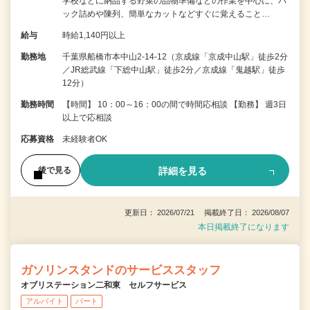
学校などに納品する野菜の品物準備などの作業を中心に、パ
ック詰めや陳列、簡単なカットなどすぐに覚えること…
給与
時給1,140円以上
勤務地
千葉県船橋市本中山2-14-12（京成線「京成中山駅」徒歩2分
／JR総武線「下総中山駅」徒歩2分／京成線「鬼越駅」徒歩
12分）
勤務時間
【時間】 10：00～16：00の間で時間応相談 【勤務】 週3日
以上で応相談
応募資格
未経験者OK
詳細を見る
後で見る
更新日： 2026/07/21 掲載終了日： 2026/08/07
本日掲載終了になります
ガソリンスタンドのサービススタッフ
オブリステーション二和東 セルフサービス
アルバイト
パート