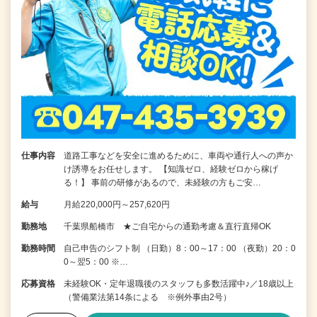
仕事内容
道路工事などを安全に進めるために、車両や通行人への声か
け誘導をお任せします。 【知識ゼロ、経験ゼロから稼げ
る！】 事前の研修があるので、未経験の方もご安…
給与
月給220,000円～257,620円
勤務地
千葉県船橋市 ★ご自宅からの通勤考慮＆直行直帰OK
勤務時間
自己申告のシフト制 （日勤）8：00～17：00 （夜勤）20：0
0～翌5：00 ※…
応募資格
未経験OK・定年退職後のスタッフも多数活躍中♪／18歳以上
（警備業法第14条による ※例外事由2号）