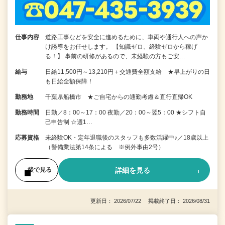
仕事内容
道路工事などを安全に進めるために、車両や通行人への声か
け誘導をお任せします。 【知識ゼロ、経験ゼロから稼げ
る！】 事前の研修があるので、未経験の方もご安…
給与
日給11,500円～13,210円＋交通費全額支給 ★早上がりの日
も日給全額保障！
勤務地
千葉県船橋市 ★ご自宅からの通勤考慮＆直行直帰OK
勤務時間
日勤／8：00～17：00 夜勤／20：00～翌5：00 ★シフト自
己申告制 ☆週1…
応募資格
未経験OK・定年退職後のスタッフも多数活躍中♪／18歳以上
（警備業法第14条による ※例外事由2号）
詳細を見る
後で見る
更新日： 2026/07/22 掲載終了日： 2026/08/31