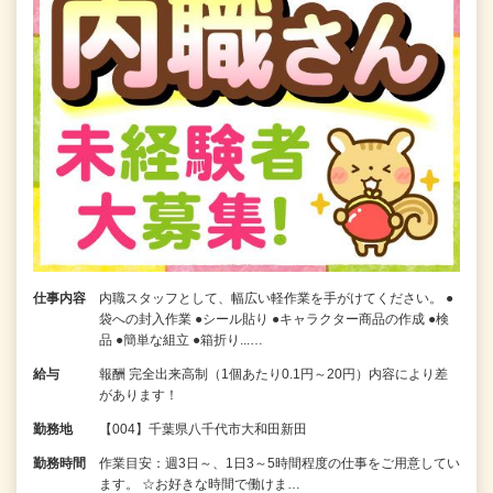
仕事内容
内職スタッフとして、幅広い軽作業を手がけてください。 ●
袋への封入作業 ●シール貼り ●キャラクター商品の作成 ●検
品 ●簡単な組立 ●箱折り...…
給与
報酬 完全出来高制（1個あたり0.1円～20円）内容により差
があります！
勤務地
【004】千葉県八千代市大和田新田
勤務時間
作業目安：週3日～、1日3～5時間程度の仕事をご用意してい
ます。 ☆お好きな時間で働けま…