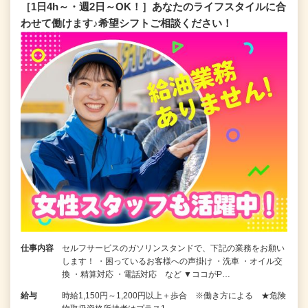
［1日4h～・週2日～OK！］あなたのライフスタイルに合
わせて働けます♪希望シフトご相談ください！
仕事内容
セルフサービスのガソリンスタンドで、下記の業務をお願い
します！ ・困っているお客様への声掛け ・洗車 ・オイル交
換 ・精算対応 ・電話対応 など ▼ココがP…
給与
時給1,150円～1,200円以上＋歩合 ※働き方による ★危険