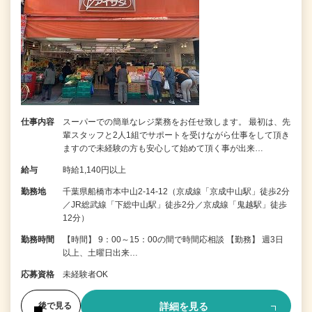
仕事内容
スーパーでの簡単なレジ業務をお任せ致します。 最初は、先
輩スタッフと2人1組でサポートを受けながら仕事をして頂き
ますので未経験の方も安心して始めて頂く事が出来…
給与
時給1,140円以上
勤務地
千葉県船橋市本中山2-14-12（京成線「京成中山駅」徒歩2分
／JR総武線「下総中山駅」徒歩2分／京成線「鬼越駅」徒歩
12分）
勤務時間
【時間】 9：00～15：00の間で時間応相談 【勤務】 週3日
以上、土曜日出来…
応募資格
未経験者OK
詳細を見る
後で見る