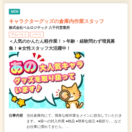
NEW
キャラクターグッズの倉庫内作業スタッフ
株式会社ベルロジテック 八千代営業所
アルバイト
パート
＜人気のかんたん軽作業！＞年齢・経験問わず増員募
集！★女性スタッフ大活躍中！
仕事内容
当社倉庫内にて、簡単な軽作業をメインに担当していただき
ます。 ●袋への封入作業 ●検品 ●簡単な組立 ●箱折り......など
お仕事に慣れてきたら、…