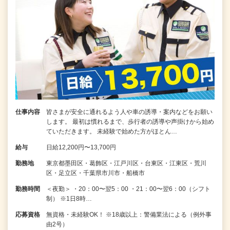
仕事内容
皆さまが安全に通れるよう人や車の誘導・案内などをお願い
します。 最初は慣れるまで、歩行者の誘導や声掛けから始め
ていただきます。 未経験で始めた方がほとん…
給与
日給12,200円〜13,700円
勤務地
東京都墨田区・葛飾区・江戸川区・台東区・江東区・荒川
区・足立区・千葉県市川市・船橋市
勤務時間
＜夜勤＞ ・20：00〜翌5：00 ・21：00〜翌6：00（シフト
制） ※1日8時…
応募資格
無資格・未経験OK！ ※18歳以上：警備業法による（例外事
由2号）