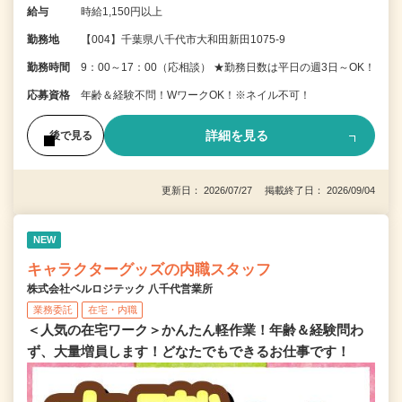
給与
時給1,150円以上
勤務地
【004】千葉県八千代市大和田新田1075-9
勤務時間
9：00～17：00（応相談） ★勤務日数は平日の週3日～OK！
応募資格
年齢＆経験不問！WワークOK！※ネイル不可！
詳細を見る
後で見る
更新日： 2026/07/27 掲載終了日： 2026/09/04
NEW
キャラクターグッズの内職スタッフ
株式会社ベルロジテック 八千代営業所
業務委託
在宅・内職
＜人気の在宅ワーク＞かんたん軽作業！年齢＆経験問わ
ず、大量増員します！どなたでもできるお仕事です！