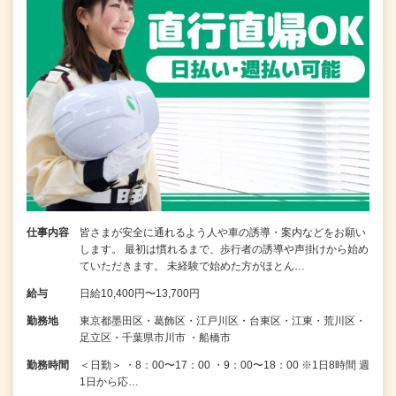
仕事内容
皆さまが安全に通れるよう人や車の誘導・案内などをお願い
します。 最初は慣れるまで、歩行者の誘導や声掛けから始め
ていただきます。 未経験で始めた方がほとん…
給与
日給10,400円〜13,700円
勤務地
東京都墨田区・葛飾区・江戸川区・台東区・江東・荒川区・
足立区・千葉県市川市 ・船橋市
勤務時間
＜日勤＞ ・8：00〜17：00 ・9：00〜18：00 ※1日8時間 週
1日から応…