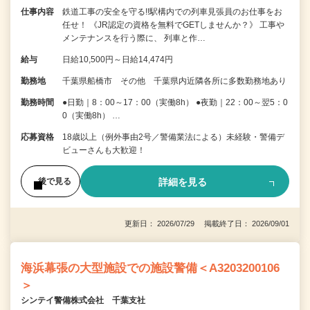
仕事内容
鉄道工事の安全を守る!!駅構内での列車見張員のお仕事をお
任せ！ 《JR認定の資格を無料でGETしませんか？》 工事や
メンテナンスを行う際に、 列車と作…
給与
日給10,500円～日給14,474円
勤務地
千葉県船橋市 その他 千葉県内近隣各所に多数勤務地あり
勤務時間
●日勤｜8：00～17：00（実働8h） ●夜勤｜22：00～翌5：0
0（実働8h） …
応募資格
18歳以上（例外事由2号／警備業法による）未経験・警備デ
ビューさんも大歓迎！
詳細を見る
後で見る
更新日： 2026/07/29 掲載終了日： 2026/09/01
海浜幕張の大型施設での施設警備＜A3203200106
＞
シンテイ警備株式会社 千葉支社