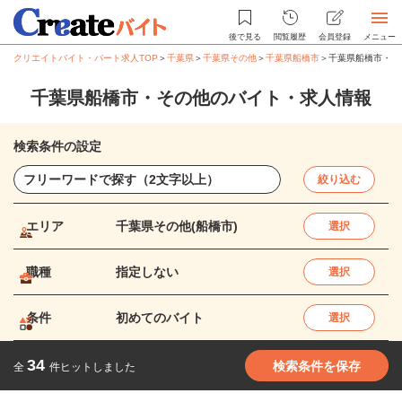
後で見る
閲覧履歴
会員登録
メニュー
クリエイトバイト・パート求人TOP
＞
千葉県
＞
千葉県その他
＞
千葉県船橋市
＞
千葉県船橋市・そ
千葉県船橋市・その他のバイト・求人情報
検索条件の設定
絞り込む
エリア
千葉県その他(船橋市)
選択
職種
指定しない
選択
条件
初めてのバイト
選択
34
検索条件を保存
全
件ヒットしました