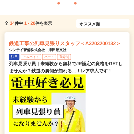
34
1
-
20
全
件中
件を表示
鉄道工事の列車見張りスタッフ＜A3203200132＞
シンテイ警備株式会社 津田沼支社
注目
アルバイト
パート
登録制
列車見張り員｜未経験から無料でJR認定の資格をGETし
ませんか？鉄道の裏側が知れる…！レア求人です！