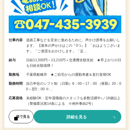
仕事内容
道路工事などを安全に進めるために、声かけ誘導をお願いし
ます。 【基本の声かけはこの『3つ』】 「おはようございま
す」 「ご迷惑をおかけします」 「足…
給与
日給11,500円～13,210円＋交通費全額支給 ★早上がりの日
も日給全額保障！
勤務地
千葉県船橋市 ★ご自宅からの通勤考慮＆直行直帰OK
勤務時間
自己申告のシフト制 （日勤）8：00～17：00 （夜勤）20：0
0～翌5：00 ※…
応募資格
未経験OK・定年退職後のスタッフも多数活躍中♪／18歳以上
（警備業法第14条による ※例外事由2号）
詳細を見る
後で見る