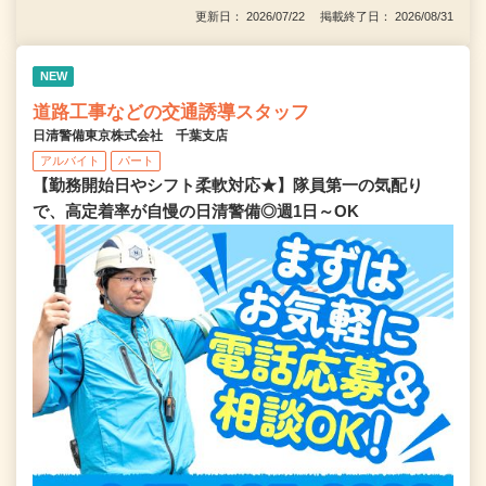
更新日： 2026/07/22 掲載終了日： 2026/08/31
NEW
道路工事などの交通誘導スタッフ
日清警備東京株式会社 千葉支店
アルバイト
パート
【勤務開始日やシフト柔軟対応★】隊員第一の気配り
で、高定着率が自慢の日清警備◎週1日～OK