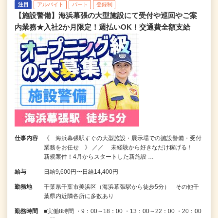
注目
アルバイト
パート
登録制
【施設警備】海浜幕張の大型施設にて受付や巡回やご案
内業務★入社2か月限定！週払いOK！交通費全額支給
仕事内容
《 海浜幕張駅すぐの大型施設・展示場での施設警備・受付
業務をお任せ 》 ／／ 未経験から好きなだけ稼げる！
新規案件！4月からスタートした新施設 …
給与
日給9,600円〜日給14,400円
勤務地
千葉県千葉市美浜区（海浜幕張駅から徒歩5分） その他千
葉県内近隣各所に多数あり
勤務時間
■実働8時間 ・9：00～18：00 ・13：00～22：00 ・20：00