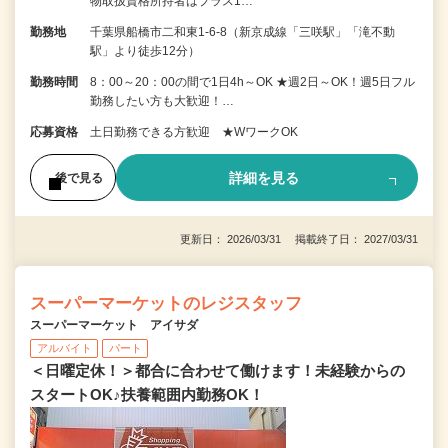
物取扱資格所持者はプラス1…
勤務地
千葉県船橋市二和東1-6-8（新京成線「三咲駅」「滝不動
駅」より徒歩12分）
勤務時間
8：00～20：00の間で1日4h～OK ★週2日～OK！週5日フル
勤務したい方も大歓迎！…
応募資格
土日勤務できる方歓迎 ★WワークOK
詳細を見る
後で見る
更新日： 2026/03/31 掲載終了日： 2027/03/31
スーパーマーケットのレジスタッフ
スーパーマーケット アイサダ
アルバイト
パート
＜日曜定休！＞都合に合わせて働けます！未経験からの
スタートOK♪扶養範囲内勤務OK！