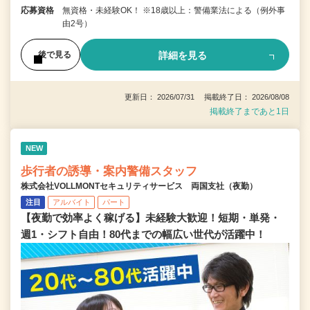
応募資格
無資格・未経験OK！ ※18歳以上：警備業法による（例外事
由2号）
詳細を見る
後で見る
更新日： 2026/07/31 掲載終了日： 2026/08/08
掲載終了まであと1日
NEW
歩行者の誘導・案内警備スタッフ
株式会社VOLLMONTセキュリティサービス 両国支社（夜勤）
注目
アルバイト
パート
【夜勤で効率よく稼げる】未経験大歓迎！短期・単発・
週1・シフト自由！80代までの幅広い世代が活躍中！