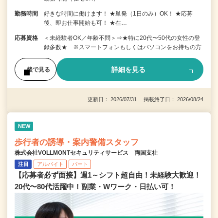
勤務時間
好きな時間に働けます！ ★単発（1日のみ）OK！ ★応募
後、即お仕事開始も可！ ★在…
応募資格
＜未経験者OK／年齢不問＞⇒★特に20代〜50代の女性の登
録多数★ ※スマートフォンもしくはパソコンをお持ちの方
詳細を見る
後で見る
更新日： 2026/07/31 掲載終了日： 2026/08/24
NEW
歩行者の誘導・案内警備スタッフ
株式会社VOLLMONTセキュリティサービス 両国支社
注目
アルバイト
パート
【応募者必ず面接】週1～シフト超自由！未経験大歓迎！
20代〜80代活躍中！副業・Wワーク・日払い可！