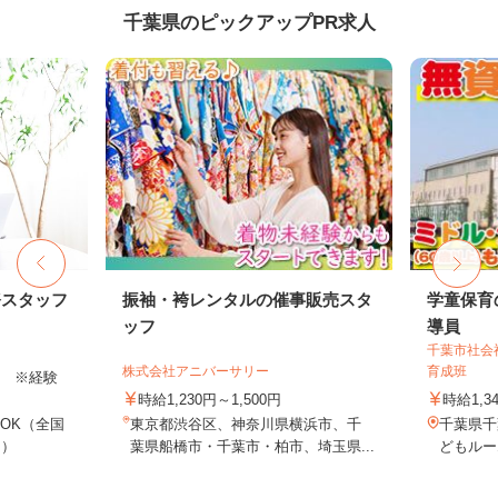
千葉県のピックアップPR求人
務スタッフ
振袖・袴レンタルの催事販売スタ
学童保育
ッフ
導員
千葉市社会
株式会社アニバーサリー
育成班
以上 ※経験
時給1,230円～1,500円
時給1,3
OK（全国
東京都渋谷区、神奈川県横浜市、千
千葉県千
し）
葉県船橋市・千葉市・柏市、埼玉県...
どもルー