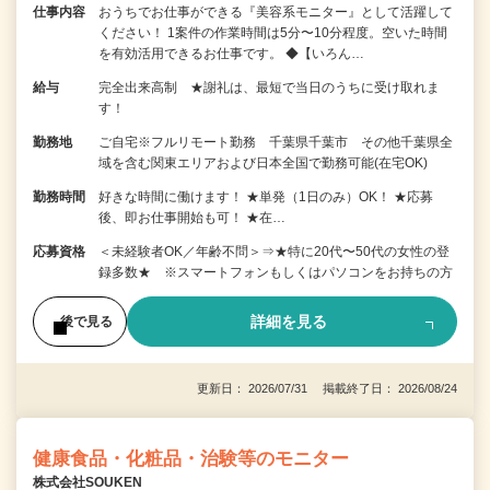
仕事内容
おうちでお仕事ができる『美容系モニター』として活躍して
ください！ 1案件の作業時間は5分〜10分程度。空いた時間
を有効活用できるお仕事です。 ◆【いろん…
給与
完全出来高制 ★謝礼は、最短で当日のうちに受け取れま
す！
勤務地
ご自宅※フルリモート勤務 千葉県千葉市 その他千葉県全
域を含む関東エリアおよび日本全国で勤務可能(在宅OK)
勤務時間
好きな時間に働けます！ ★単発（1日のみ）OK！ ★応募
後、即お仕事開始も可！ ★在…
応募資格
＜未経験者OK／年齢不問＞⇒★特に20代〜50代の女性の登
録多数★ ※スマートフォンもしくはパソコンをお持ちの方
詳細を見る
後で見る
更新日： 2026/07/31 掲載終了日： 2026/08/24
健康食品・化粧品・治験等のモニター
株式会社SOUKEN