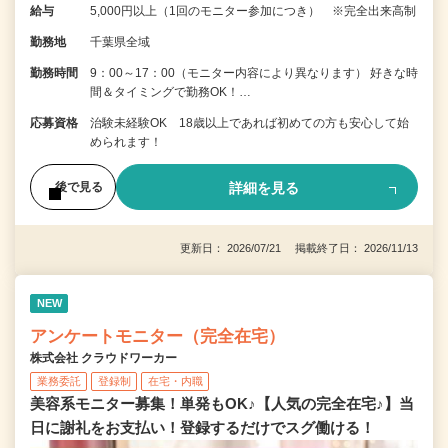
給与
5,000円以上（1回のモニター参加につき） ※完全出来高制
勤務地
千葉県全域
勤務時間
9：00～17：00（モニター内容により異なります） 好きな時
間＆タイミングで勤務OK！…
応募資格
治験未経験OK 18歳以上であれば初めての方も安心して始
められます！
詳細を見る
後で見る
更新日： 2026/07/21 掲載終了日： 2026/11/13
NEW
アンケートモニター（完全在宅）
株式会社 クラウドワーカー
業務委託
登録制
在宅・内職
美容系モニター募集！単発もOK♪【人気の完全在宅♪】当
日に謝礼をお支払い！登録するだけでスグ働ける！