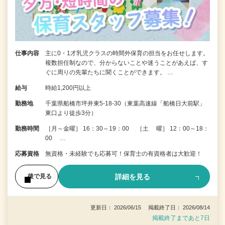
仕事内容
主に0・1才乳児クラスの時間外保育の担当をお任せします。
複数担任制なので、分からないことや迷うことがあえば、す
ぐに周りの先輩たちに聞くことができます。 …
給与
時給1,200円以上
勤務地
千葉県船橋市坪井東5-18-30（東葉高速線「船橋日大前駅」
東口より徒歩3分）
勤務時間
［月～金曜］ 16：30～19：00 ［土 曜］ 12：00～18：
00 …
応募資格
無資格・未経験でも応募可！保育士の有資格者は大歓迎！
詳細を見る
後で見る
更新日： 2026/06/15 掲載終了日： 2026/08/14
掲載終了まであと7日