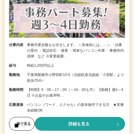
仕事内容
事務作業全般をお任せします。 ＜具体的には……＞ ・法事
の受付 ・電話対応 ・接客 ・簡単なパソコン作業 ・事務所内
清掃 など ※変更範囲…
給与
時給1,200円以上
勤務地
千葉県船橋市小野田町10-6（北総鉄道北総線「小室駅」より
徒歩25分）
勤務時間
【時間】9：00～17：00（～16：00も可） 【勤務】週3～4
日 ※お盆やお彼岸時…
応募資格
パソコン（ワード、エクセル）の基本操作できる方 ★実務
未経験OK
詳細を見る
後で見る