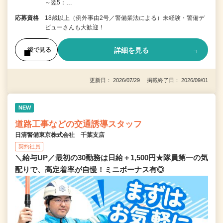
～翌5：…
応募資格
18歳以上（例外事由2号／警備業法による）未経験・警備デ
ビューさんも大歓迎！
詳細を見る
後で見る
更新日： 2026/07/29 掲載終了日： 2026/09/01
NEW
道路工事などの交通誘導スタッフ
日清警備東京株式会社 千葉支店
契約社員
＼給与UP／最初の30勤務は日給＋1,500円★隊員第一の気
配りで、高定着率が自慢！ミニボーナス有◎