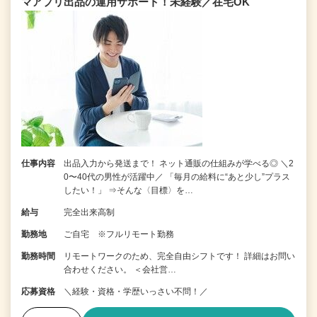
マアプリ出品の運用サポート！未経験／在宅OK
仕事内容
出品入力から発送まで！ ネット通販の仕組みが学べる◎ ＼2
0〜40代の男性が活躍中／ 「毎月の給料に“あと少し”プラス
したい！」 ⇒そんな〈目標〉を…
給与
完全出来高制
勤務地
ご自宅 ※フルリモート勤務
勤務時間
リモートワークのため、完全自由シフトです！ 詳細はお問い
合わせください。 ＜会社営…
応募資格
＼経験・資格・学歴いっさい不問！／