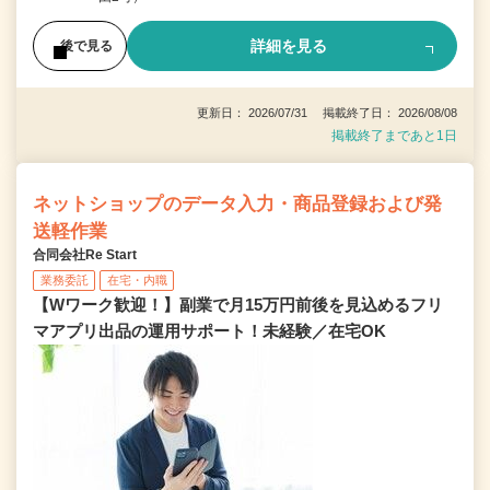
詳細を見る
後で見る
更新日： 2026/07/31 掲載終了日： 2026/08/08
掲載終了まであと1日
ネットショップのデータ入力・商品登録および発
送軽作業
合同会社Re Start
業務委託
在宅・内職
【Wワーク歓迎！】副業で月15万円前後を見込めるフリ
マアプリ出品の運用サポート！未経験／在宅OK