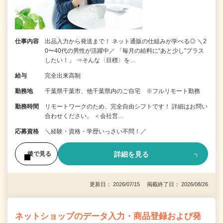
仕事内容
出品入力から発送まで！ ネット通販の仕組みが学べる◎ ＼2
0〜40代の男性が活躍中／ 「毎月の給料に“あと少し”プラス
したい！」 ⇒そんな〈目標〉を…
給与
完全出来高制
勤務地
千葉県千葉市、他千葉県内のご自宅 ※フルリモート勤務
勤務時間
リモートワークのため、完全自由シフトです！ 詳細はお問い
合わせください。 ＜会社営…
応募資格
＼経験・資格・学歴いっさい不問！／
詳細を見る
後で見る
更新日： 2026/07/15 掲載終了日： 2026/08/26
ネットショップのデータ入力・商品登録および発