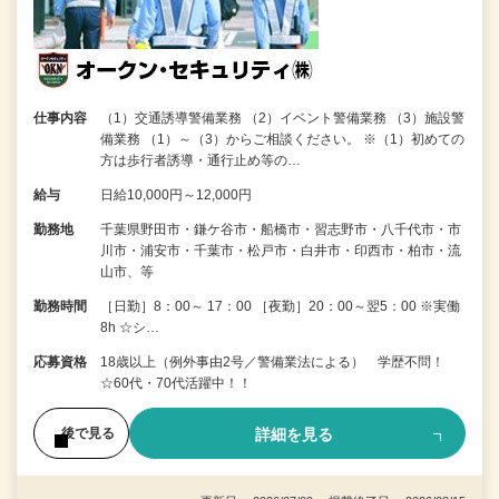
仕事内容
（1）交通誘導警備業務 （2）イベント警備業務 （3）施設警
備業務 （1）～（3）からご相談ください。 ※（1）初めての
方は歩行者誘導・通行止め等の…
給与
日給10,000円～12,000円
勤務地
千葉県野田市・鎌ケ谷市・船橋市・習志野市・八千代市・市
川市・浦安市・千葉市・松戸市・白井市・印西市・柏市・流
山市、等
勤務時間
［日勤］8：00～ 17：00 ［夜勤］20：00～翌5：00 ※実働
8h ☆シ…
応募資格
18歳以上（例外事由2号／警備業法による） 学歴不問！
☆60代・70代活躍中！！
詳細を見る
後で見る