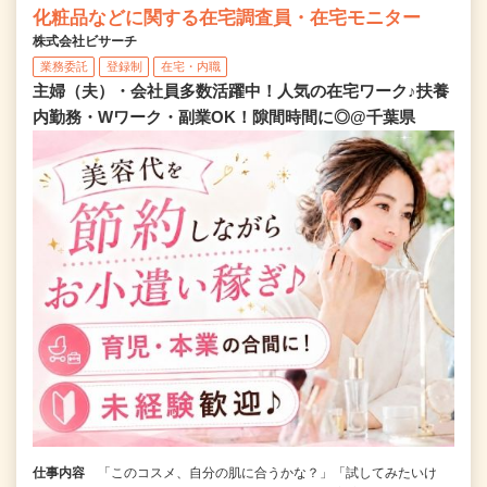
化粧品などに関する在宅調査員・在宅モニター
株式会社ビサーチ
業務委託
登録制
在宅・内職
主婦（夫）・会社員多数活躍中！人気の在宅ワーク♪扶養
内勤務・Wワーク・副業OK！隙間時間に◎@千葉県
仕事内容
「このコスメ、自分の肌に合うかな？」「試してみたいけ