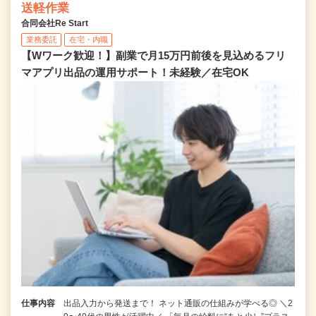
送軽作業
合同会社Re Start
業務委託
在宅・内職
【Wワーク歓迎！】副業で月15万円前後を見込めるフリ
マアプリ出品の運用サポート！未経験／在宅OK
仕事内容
出品入力から発送まで！ ネット通販の仕組みが学べる◎ ＼2