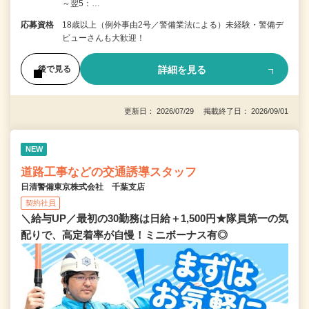
～翌5：…
応募資格
18歳以上（例外事由2号／警備業法による）未経験・警備デ
ビューさんも大歓迎！
詳細を見る
後で見る
更新日： 2026/07/29 掲載終了日： 2026/09/01
NEW
道路工事などの交通誘導スタッフ
日清警備東京株式会社 千葉支店
契約社員
＼給与UP／最初の30勤務は日給＋1,500円★隊員第一の気
配りで、高定着率が自慢！ミニボーナス有◎