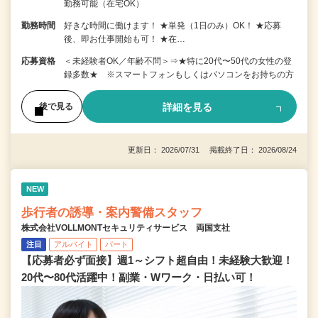
勤務可能（在宅OK）
勤務時間
好きな時間に働けます！ ★単発（1日のみ）OK！ ★応募
後、即お仕事開始も可！ ★在…
応募資格
＜未経験者OK／年齢不問＞⇒★特に20代〜50代の女性の登
録多数★ ※スマートフォンもしくはパソコンをお持ちの方
詳細を見る
後で見る
更新日： 2026/07/31 掲載終了日： 2026/08/24
NEW
歩行者の誘導・案内警備スタッフ
株式会社VOLLMONTセキュリティサービス 両国支社
注目
アルバイト
パート
【応募者必ず面接】週1～シフト超自由！未経験大歓迎！
20代〜80代活躍中！副業・Wワーク・日払い可！