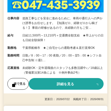
仕事内容
道路工事などを安全に進めるために、車両や通行人への声か
け誘導をお任せします。 【知識ゼロ、経験ゼロから稼げ
る！】 事前の研修があるので、未経験の方もご安…
給与
日給11,500円～13,210円＋交通費全額支給 ★早上がりの日
も日給全額保障！
勤務地
千葉県船橋市 ★ご自宅からの通勤考慮＆直行直帰OK
勤務時間
日勤／8：00～17：00 夜勤／20：00～翌5：00 ★シフト自
己申告制 ☆週1…
応募資格
未経験OK・定年退職後のスタッフも多数活躍中♪／18歳以上
（警備業法第14条による ※例外事由2号）
詳細を見る
後で見る
更新日： 2026/07/22 掲載終了日： 2026/08/31