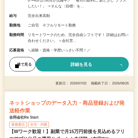
0〜40代の男性が活躍中／ 「毎月の給料に“あと少し”プラス
したい！」 ⇒そんな〈目標〉を…
給与
完全出来高制
勤務地
ご自宅 ※フルリモート勤務
勤務時間
リモートワークのため、完全自由シフトです！ 詳細はお問い
合わせください。 ＜会社営…
応募資格
＼経験・資格・学歴いっさい不問！／
詳細を見る
後で見る
更新日： 2026/07/02 掲載終了日： 2026/08/26
ネットショップのデータ入力・商品登録および発
送軽作業
合同会社Re Start
業務委託
在宅・内職
【Wワーク歓迎！】副業で月15万円前後を見込めるフリ