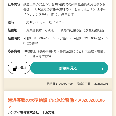
仕事内容
鉄道工事の安全を守る!!駅構内での列車見張員のお仕事をお
任せ！ 《JR認定の資格を無料でGETしませんか？》 工事や
メンテナンスを行う際に、 列車と作…
給与
日給10,500円～日給14,474円
勤務地
千葉県船橋市 その他 千葉県内近隣各所に多数勤務地あり
勤務時間
●日勤｜8：00～17：00（実働8h） ●夜勤｜22：00～翌5：0
0（実働8h） …
応募資格
18歳以上（例外事由2号／警備業法による）未経験・警備デ
ビューさんも大歓迎！
詳細を見る
後で見る
更新日： 2026/07/29 掲載終了日： 2026/09/01
海浜幕張の大型施設での施設警備＜A3203200106
＞
シンテイ警備株式会社 千葉支社