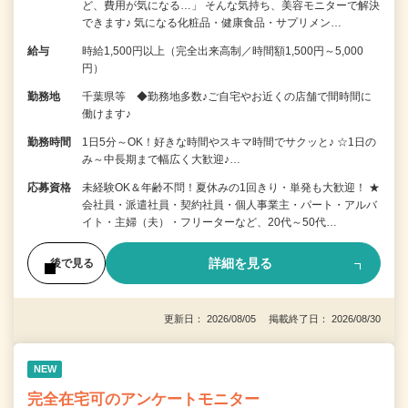
ど、費用が気になる…」 そんな気持ち、美容モニターで解決
できます♪ 気になる化粧品・健康食品・サプリメン…
給与
時給1,500円以上（完全出来高制／時間額1,500円～5,000
円）
勤務地
千葉県等 ◆勤務地多数♪ご自宅やお近くの店舗で間時間に
働けます♪
勤務時間
1日5分～OK！好きな時間やスキマ時間でサクッと♪ ☆1日の
み～中長期まで幅広く大歓迎♪…
応募資格
未経験OK＆年齢不問！夏休みの1回きり・単発も大歓迎！ ★
会社員・派遣社員・契約社員・個人事業主・パート・アルバ
イト・主婦（夫）・フリーターなど、20代～50代…
詳細を見る
後で見る
更新日： 2026/08/05 掲載終了日： 2026/08/30
NEW
完全在宅可のアンケートモニター