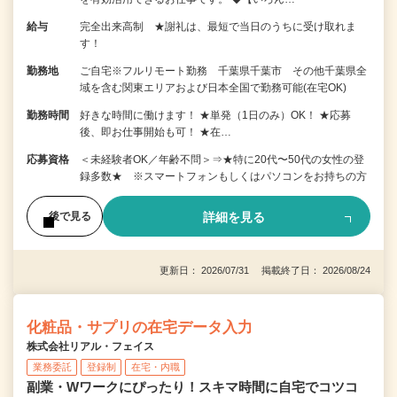
給与
完全出来高制 ★謝礼は、最短で当日のうちに受け取れま
す！
勤務地
ご自宅※フルリモート勤務 千葉県千葉市 その他千葉県全
域を含む関東エリアおよび日本全国で勤務可能(在宅OK)
勤務時間
好きな時間に働けます！ ★単発（1日のみ）OK！ ★応募
後、即お仕事開始も可！ ★在…
応募資格
＜未経験者OK／年齢不問＞⇒★特に20代〜50代の女性の登
録多数★ ※スマートフォンもしくはパソコンをお持ちの方
詳細を見る
後で見る
更新日： 2026/07/31 掲載終了日： 2026/08/24
化粧品・サプリの在宅データ入力
株式会社リアル・フェイス
業務委託
登録制
在宅・内職
副業・Wワークにぴったり！スキマ時間に自宅でコツコ