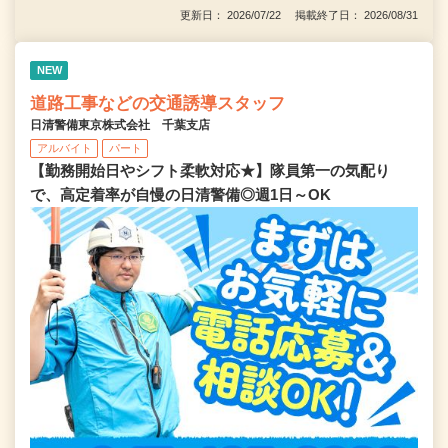
更新日： 2026/07/22 掲載終了日： 2026/08/31
NEW
道路工事などの交通誘導スタッフ
日清警備東京株式会社 千葉支店
アルバイト
パート
【勤務開始日やシフト柔軟対応★】隊員第一の気配り
で、高定着率が自慢の日清警備◎週1日～OK