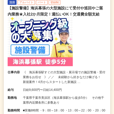
注目
アルバイト
パート
登録制
【施設警備】海浜幕張の大型施設にて受付や巡回やご案
内業務★入社2か月限定！週払いOK！交通費全額支給
仕事内容
《 海浜幕張駅すぐの大型施設・展示場での施設警備・受付
業務をお任せ 》 ／／ 未経験から好きなだけ稼げる！
新規案件！4月からスタートした新施設 …
給与
日給9,600円〜日給14,400円
勤務地
千葉県千葉市美浜区（海浜幕張駅から徒歩5分） その他千
葉県内近隣各所に多数あり
勤務時間
■実働8時間 ・9：00～18：00 ・13：00～22：00 ・20：00