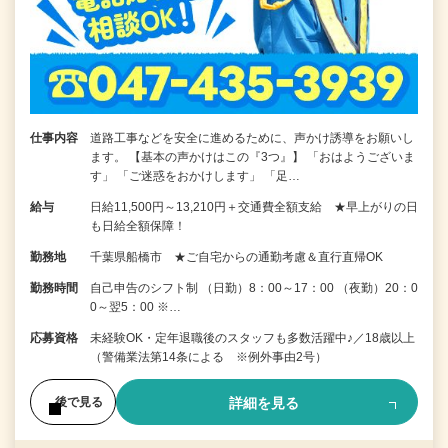
仕事内容
道路工事などを安全に進めるために、声かけ誘導をお願いし
ます。 【基本の声かけはこの『3つ』】 「おはようございま
す」 「ご迷惑をおかけします」 「足…
給与
日給11,500円～13,210円＋交通費全額支給 ★早上がりの日
も日給全額保障！
勤務地
千葉県船橋市 ★ご自宅からの通勤考慮＆直行直帰OK
勤務時間
自己申告のシフト制 （日勤）8：00～17：00 （夜勤）20：0
0～翌5：00 ※…
応募資格
未経験OK・定年退職後のスタッフも多数活躍中♪／18歳以上
（警備業法第14条による ※例外事由2号）
詳細を見る
後で見る