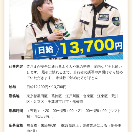
仕事内容
皆さまが安全に通れるよう人や車の誘導・案内などをお願い
します。 最初は慣れるまで、歩行者の誘導や声掛けから始め
ていただきます。 未経験で始めた方がほとん…
給与
日給12,200円〜13,700円
勤務地
東京都墨田区・葛飾区・江戸川区・台東区・江東区・荒川
区・足立区・千葉県市川市・船橋市
勤務時間
＜夜勤＞ ・20：00〜翌5：00 ・21：00〜翌6：00（シフト
制） ※1日8時…
応募資格
無資格・未経験OK！ ※18歳以上：警備業法による（例外事
由2号）