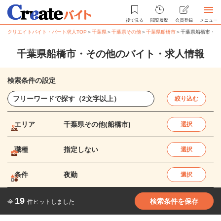
後で見る
閲覧履歴
会員登録
メニュー
クリエイトバイト・パート求人TOP
＞
千葉県
＞
千葉県その他
＞
千葉県船橋市
＞
千葉県船橋市・そ
千葉県船橋市・その他のバイト・求人情報
検索条件の設定
絞り込む
エリア
千葉県その他(船橋市)
選択
職種
指定しない
選択
条件
夜勤
選択
19
検索条件を保存
全
件ヒットしました