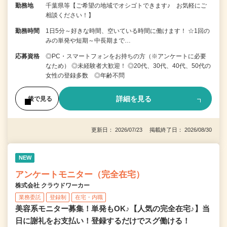
勤務地
千葉県等【ご希望の地域でオシゴトできます♪ お気軽にご
相談ください！】
勤務時間
1日5分～好きな時間、空いている時間に働けます！ ☆1回の
みの単発や短期～中長期まで…
応募資格
◎PC・スマートフォンをお持ちの方（※アンケートに必要
なため） ◎未経験者大歓迎！ ◎20代、30代、40代、50代の
女性の登録多数 ◎年齢不問
詳細を見る
後で見る
更新日： 2026/07/23 掲載終了日： 2026/08/30
NEW
アンケートモニター（完全在宅）
株式会社 クラウドワーカー
業務委託
登録制
在宅・内職
美容系モニター募集！単発もOK♪【人気の完全在宅♪】当
日に謝礼をお支払い！登録するだけでスグ働ける！