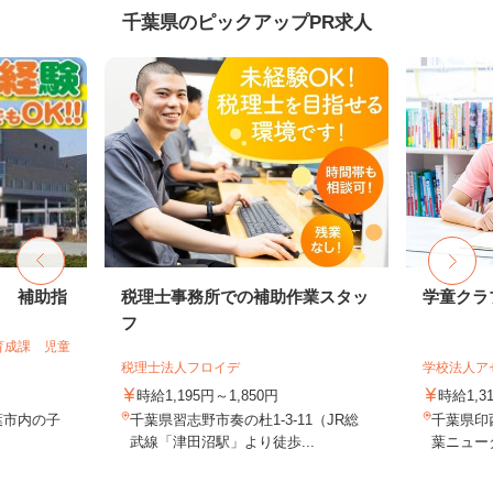
千葉県のピックアップPR求人
フ 補助指
税理士事務所での補助作業スタッ
学童クラ
フ
育成課 児童
税理士法人フロイデ
学校法人ア
時給1,195円～1,850円
時給1,3
葉市内の子
千葉県習志野市奏の杜1-3-11（JR総
千葉県印
武線「津田沼駅」より徒歩...
葉ニュー