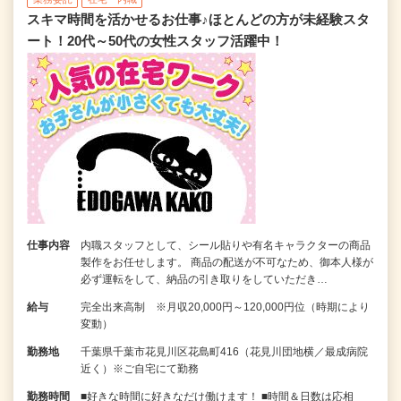
スキマ時間を活かせるお仕事♪ほとんどの方が未経験スタ
ート！20代～50代の女性スタッフ活躍中！
仕事内容
内職スタッフとして、シール貼りや有名キャラクターの商品
製作をお任せします。 商品の配送が不可なため、御本人様が
必ず運転をして、納品の引き取りをしていただき…
給与
完全出来高制 ※月収20,000円～120,000円位（時期により
変動）
勤務地
千葉県千葉市花見川区花島町416（花見川団地横／最成病院
近く）※ご自宅にて勤務
勤務時間
■好きな時間に好きなだけ働けます！ ■時間＆日数は応相