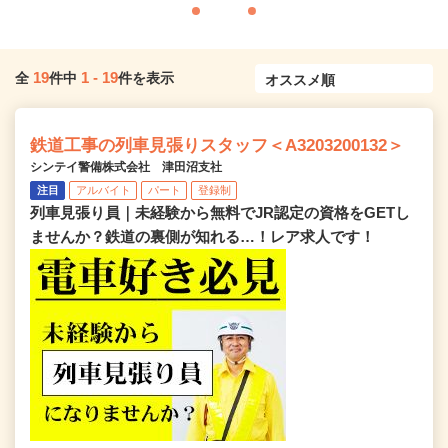
19
1
-
19
全
件中
件を表示
鉄道工事の列車見張りスタッフ＜A3203200132＞
シンテイ警備株式会社 津田沼支社
注目
アルバイト
パート
登録制
列車見張り員｜未経験から無料でJR認定の資格をGETし
ませんか？鉄道の裏側が知れる…！レア求人です！