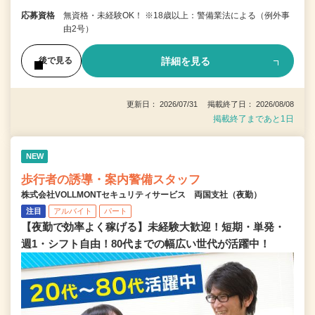
応募資格
無資格・未経験OK！ ※18歳以上：警備業法による（例外事
由2号）
詳細を見る
後で見る
更新日： 2026/07/31 掲載終了日： 2026/08/08
掲載終了まであと1日
NEW
歩行者の誘導・案内警備スタッフ
株式会社VOLLMONTセキュリティサービス 両国支社（夜勤）
注目
アルバイト
パート
【夜勤で効率よく稼げる】未経験大歓迎！短期・単発・
週1・シフト自由！80代までの幅広い世代が活躍中！