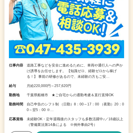
仕事内容
道路工事などを安全に進めるために、車両や通行人への声か
け誘導をお任せします。 【知識ゼロ、経験ゼロから稼げ
る！】 事前の研修があるので、未経験の方もご安…
給与
月給220,000円～257,620円
勤務地
千葉県船橋市 ★ご自宅からの通勤考慮＆直行直帰OK
勤務時間
自己申告のシフト制 （日勤）8：00～17：00 （夜勤）20：0
0～翌5：00 ※…
応募資格
未経験OK・定年退職後のスタッフも多数活躍中♪／18歳以上
（警備業法第14条による ※例外事由2号）