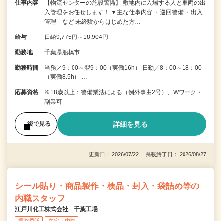
仕事内容
【物流センターの施設警備】 敷地内に入場する人と車両の出
入管理をお任せします！ ▼主な仕事内容 ・巡回警備 ・出入
管理 など 未経験からはじめた方…
給与
日給9,775円～18,904円
勤務地
千葉県船橋市
勤務時間
当務／9：00～翌9：00（実働16h） 日勤／8：00～18：00
（実働8.5h） …
応募資格
※18歳以上：警備業法による（例外事由2号）、Wワーク・
副業可
詳細を見る
後で見る
更新日： 2026/07/22 掲載終了日： 2026/08/27
シール貼り・商品製作・検品・封入・袋詰め等の
内職スタッフ
江戸川化工株式会社 千葉工場
業務委託
在宅・内職