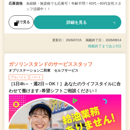
応募資格
未経験・無資格でも応募可！年齢不問！40代～60代女性スタ
ッフ活躍中！！
詳細を見る
後で見る
更新日： 2026/07/15 掲載終了日： 2026/08/14
掲載終了まであと6日
ガソリンスタンドのサービススタッフ
オブリステーション二和東 セルフサービス
アルバイト
パート
［1日4h～・週2日～OK！］あなたのライフスタイルに合
わせて働けます♪希望シフトご相談ください！