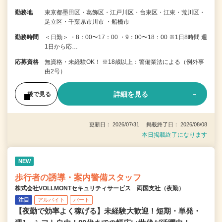
勤務地
東京都墨田区・葛飾区・江戸川区・台東区・江東・荒川区・
足立区・千葉県市川市 ・船橋市
勤務時間
＜日勤＞ ・8：00〜17：00 ・9：00〜18：00 ※1日8時間 週
1日から応…
応募資格
無資格・未経験OK！ ※18歳以上：警備業法による（例外事
由2号）
詳細を見る
後で見る
更新日： 2026/07/31 掲載終了日： 2026/08/08
本日掲載終了になります
NEW
歩行者の誘導・案内警備スタッフ
株式会社VOLLMONTセキュリティサービス 両国支社（夜勤）
注目
アルバイト
パート
【夜勤で効率よく稼げる】未経験大歓迎！短期・単発・