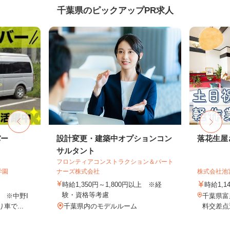
千葉県のピックアップPR求人
バー
設計変更・建築中オプションコン
落花生屋
サルタント
フロンティアコンストラクション＆パート
学園
ナーズ株式会社
株式会社池
時給1,350円～1,800円以上 ※経
時給1,1
験・資格等考慮
 ※中野I
千葉県富
車で...
千葉県内のモデルルーム
料交差点