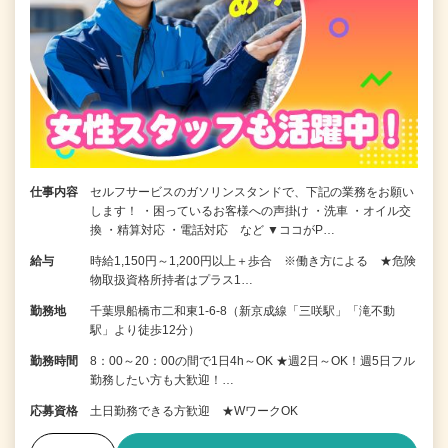
仕事内容
セルフサービスのガソリンスタンドで、下記の業務をお願い
します！ ・困っているお客様への声掛け ・洗車 ・オイル交
換 ・精算対応 ・電話対応 など ▼ココがP…
給与
時給1,150円～1,200円以上＋歩合 ※働き方による ★危険
物取扱資格所持者はプラス1…
勤務地
千葉県船橋市二和東1-6-8（新京成線「三咲駅」「滝不動
駅」より徒歩12分）
勤務時間
8：00～20：00の間で1日4h～OK ★週2日～OK！週5日フル
勤務したい方も大歓迎！…
応募資格
土日勤務できる方歓迎 ★WワークOK