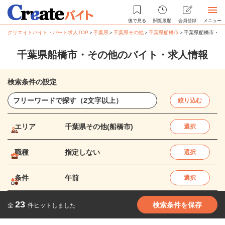
後で見る
閲覧履歴
会員登録
メニュー
クリエイトバイト・パート求人TOP
＞
千葉県
＞
千葉県その他
＞
千葉県船橋市
＞
千葉県船橋市・そ
千葉県船橋市・その他のバイト・求人情報
検索条件の設定
絞り込む
エリア
千葉県その他(船橋市)
選択
職種
指定しない
選択
条件
午前
選択
23
検索条件を保存
全
件ヒットしました