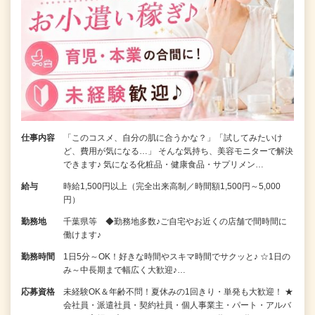
仕事内容
「このコスメ、自分の肌に合うかな？」「試してみたいけ
ど、費用が気になる…」 そんな気持ち、美容モニターで解決
できます♪ 気になる化粧品・健康食品・サプリメン…
給与
時給1,500円以上（完全出来高制／時間額1,500円～5,000
円）
勤務地
千葉県等 ◆勤務地多数♪ご自宅やお近くの店舗で間時間に
働けます♪
勤務時間
1日5分～OK！好きな時間やスキマ時間でサクッと♪ ☆1日の
み～中長期まで幅広く大歓迎♪…
応募資格
未経験OK＆年齢不問！夏休みの1回きり・単発も大歓迎！ ★
会社員・派遣社員・契約社員・個人事業主・パート・アルバ