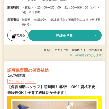
勤務時間
＜夜勤＞ ・20：00〜翌5：00 ・21：00〜翌6：00（シフト
制） ※1日8時…
応募資格
無資格・未経験OK！ ※18歳以上：警備業法による（例外事
由2号）
詳細を見る
後で見る
更新日： 2026/07/31 掲載終了日： 2026/08/08
本日掲載終了になります
認可保育園の保育補助
なの花保育園
アルバイト
パート
【保育補助スタッフ】短時間！週2日～OK！資格不要！
未経験OK！子育て経験活かせます！