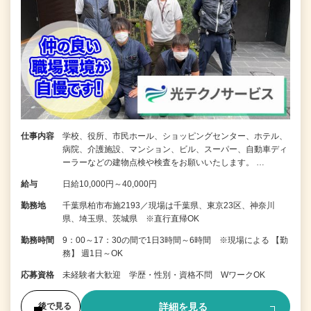
仕事内容
学校、役所、市民ホール、ショッピングセンター、ホテル、
病院、介護施設、マンション、ビル、スーパー、自動車ディ
ーラーなどの建物点検や検査をお願いいたします。 …
給与
日給10,000円～40,000円
勤務地
千葉県柏市布施2193／現場は千葉県、東京23区、神奈川
県、埼玉県、茨城県 ※直行直帰OK
勤務時間
9：00～17：30の間で1日3時間～6時間 ※現場による 【勤
務】 週1日～OK
応募資格
未経験者大歓迎 学歴・性別・資格不問 WワークOK
詳細を見る
後で見る