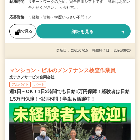
勤務時間
リモートワークのため、完全自由シフトです！ 詳細はお問い
合わせください。 ＜会社営…
応募資格
＼経験・資格・学歴いっさい不問！／
詳細を見る
後で見る
更新日： 2026/07/15 掲載終了日： 2026/08/26
マンション・ビルのメンテナンス検査作業員
光テクノサービス合同会社
アルバイト
パート
週1日～OK！1日3時間でも日給1万円保障！経験者は日給
1.5万円保障！性別不問！学生も活躍中！