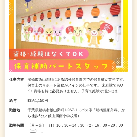
仕事内容
船橋市飯山満町にある認可保育園内での保育補助業務です。
保育士のサポート業務がメインの仕事です。 未経験でもO
K！資格も特に必要ありません。子育て経験が活かせま…
給与
時給1,150円
勤務地
千葉県船橋市飯山満町1-967-1（バス停「船橋整形外科」か
ら徒歩5分／飯山満南小学校隣）
勤務時間
〔月～金〕 （1）10：30～14：30 （2）16：30～20：00
〔土〕 …