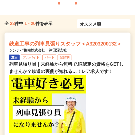
23
1
-
20
全
件中
件を表示
鉄道工事の列車見張りスタッフ＜A3203200132＞
シンテイ警備株式会社 津田沼支社
注目
アルバイト
パート
登録制
列車見張り員｜未経験から無料でJR認定の資格をGETし
ませんか？鉄道の裏側が知れる…！レア求人です！