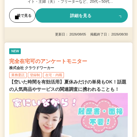
イト・主婦（夫）・フリーターなど、20代～50代…
詳細を見る
後で見る
更新日： 2026/08/05 掲載終了日： 2026/08/30
NEW
完全在宅可のアンケートモニター
株式会社 クラウドワーカー
業務委託
登録制
在宅・内職
【空いた時間を有効活用】夏休みだけの単発もOK！話題
の人気商品やサービスの関連調査に携われることも！