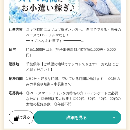
仕事内容
スキマ時間にコツコツ稼ぎたい方へ。 自宅でできる・自分の
ペースでOK・ノルマなし！ ━━━━━━━━━━━━━━
━ ▼ こんなお仕事です ━━━━━…
給与
時給1,500円以上（完全出来高制／時間額1,500円～5,000
円）
勤務地
千葉県等【ご希望の地域でオシゴトできます♪ お気軽にご
相談ください！】
勤務時間
1日5分～好きな時間、空いている時間に働けます！ ☆1回の
みの単発や短期～中長期まで…
応募資格
◎PC・スマートフォンをお持ちの方（※アンケートに必要
なため） ◎未経験者大歓迎！ ◎20代、30代、40代、50代の
女性の登録多数 ◎年齢不問
詳細を見る
後で見る