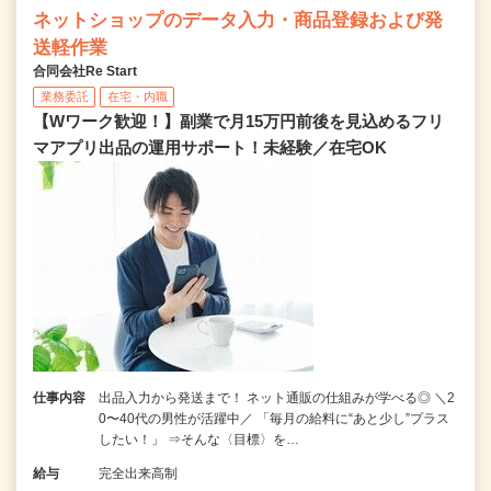
ネットショップのデータ入力・商品登録および発
送軽作業
合同会社Re Start
業務委託
在宅・内職
【Wワーク歓迎！】副業で月15万円前後を見込めるフリ
マアプリ出品の運用サポート！未経験／在宅OK
仕事内容
出品入力から発送まで！ ネット通販の仕組みが学べる◎ ＼2
0〜40代の男性が活躍中／ 「毎月の給料に“あと少し”プラス
したい！」 ⇒そんな〈目標〉を…
給与
完全出来高制