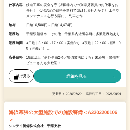
仕事内容
鉄道工事の安全を守る!!駅構内での列車見張員のお仕事をお
任せ！ 《JR認定の資格を無料でGETしませんか？》 工事や
メンテナンスを行う際に、 列車と作…
給与
日給10,500円～日給14,474円
勤務地
千葉県船橋市 その他 千葉県内近隣各所に多数勤務地あり
勤務時間
●日勤｜8：00～17：00（実働8h） ●夜勤｜22：00～翌5：0
0（実働8h） …
応募資格
18歳以上（例外事由2号／警備業法による）未経験・警備デ
ビューさんも大歓迎！
詳細を見る
後で見る
更新日： 2026/07/29 掲載終了日： 2026/09/01
海浜幕張の大型施設での施設警備＜A3203200106
＞
シンテイ警備株式会社 千葉支社