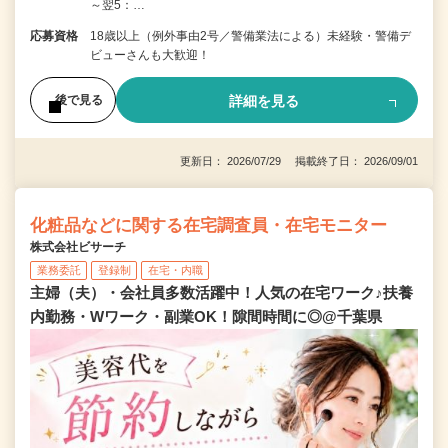
～翌5：…
応募資格
18歳以上（例外事由2号／警備業法による）未経験・警備デ
ビューさんも大歓迎！
詳細を見る
後で見る
更新日： 2026/07/29 掲載終了日： 2026/09/01
化粧品などに関する在宅調査員・在宅モニター
株式会社ビサーチ
業務委託
登録制
在宅・内職
主婦（夫）・会社員多数活躍中！人気の在宅ワーク♪扶養
内勤務・Wワーク・副業OK！隙間時間に◎@千葉県