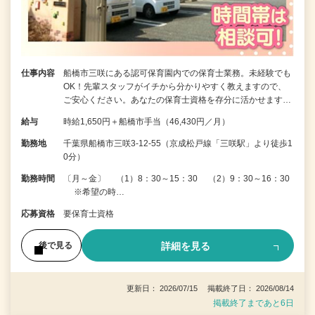
仕事内容
船橋市三咲にある認可保育園内での保育士業務。未経験でも
OK！先輩スタッフがイチから分かりやすく教えますので、
ご安心ください。あなたの保育士資格を存分に活かせます…
給与
時給1,650円＋船橋市手当（46,430円／月）
勤務地
千葉県船橋市三咲3-12-55（京成松戸線「三咲駅」より徒歩1
0分）
勤務時間
〔月～金〕 （1）8：30～15：30 （2）9：30～16：30
※希望の時…
応募資格
要保育士資格
詳細を見る
後で見る
更新日： 2026/07/15 掲載終了日： 2026/08/14
掲載終了まであと6日