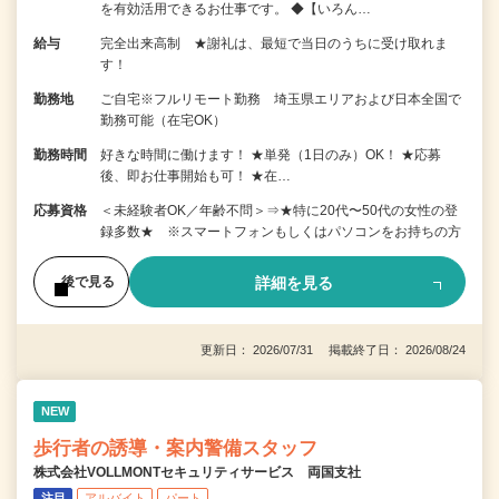
を有効活用できるお仕事です。 ◆【いろん…
給与
完全出来高制 ★謝礼は、最短で当日のうちに受け取れま
す！
勤務地
ご自宅※フルリモート勤務 埼玉県エリアおよび日本全国で
勤務可能（在宅OK）
勤務時間
好きな時間に働けます！ ★単発（1日のみ）OK！ ★応募
後、即お仕事開始も可！ ★在…
応募資格
＜未経験者OK／年齢不問＞⇒★特に20代〜50代の女性の登
録多数★ ※スマートフォンもしくはパソコンをお持ちの方
詳細を見る
後で見る
更新日： 2026/07/31 掲載終了日： 2026/08/24
NEW
歩行者の誘導・案内警備スタッフ
株式会社VOLLMONTセキュリティサービス 両国支社
注目
アルバイト
パート