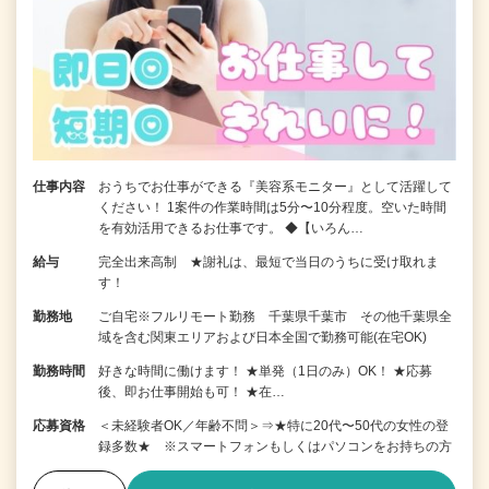
仕事内容
おうちでお仕事ができる『美容系モニター』として活躍して
ください！ 1案件の作業時間は5分〜10分程度。空いた時間
を有効活用できるお仕事です。 ◆【いろん…
給与
完全出来高制 ★謝礼は、最短で当日のうちに受け取れま
す！
勤務地
ご自宅※フルリモート勤務 千葉県千葉市 その他千葉県全
域を含む関東エリアおよび日本全国で勤務可能(在宅OK)
勤務時間
好きな時間に働けます！ ★単発（1日のみ）OK！ ★応募
後、即お仕事開始も可！ ★在…
応募資格
＜未経験者OK／年齢不問＞⇒★特に20代〜50代の女性の登
録多数★ ※スマートフォンもしくはパソコンをお持ちの方