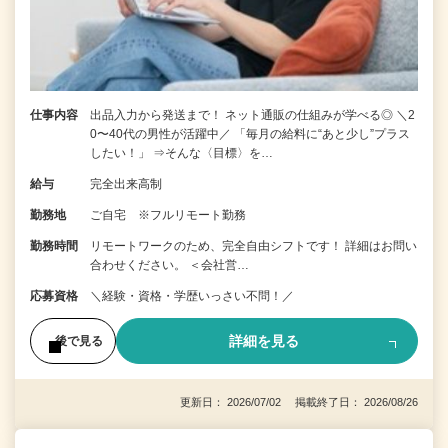
仕事内容
出品入力から発送まで！ ネット通販の仕組みが学べる◎ ＼2
0〜40代の男性が活躍中／ 「毎月の給料に“あと少し”プラス
したい！」 ⇒そんな〈目標〉を…
給与
完全出来高制
勤務地
ご自宅 ※フルリモート勤務
勤務時間
リモートワークのため、完全自由シフトです！ 詳細はお問い
合わせください。 ＜会社営…
応募資格
＼経験・資格・学歴いっさい不問！／
詳細を見る
後で見る
更新日： 2026/07/02 掲載終了日： 2026/08/26