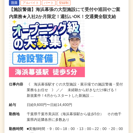
注目
アルバイト
パート
登録制
【施設警備】海浜幕張の大型施設にて受付や巡回やご案
内業務★入社2か月限定！週払いOK！交通費全額支給
仕事内容
《 海浜幕張駅すぐの大型施設・展示場での施設警備・受付
業務をお任せ 》 ／／ 未経験から好きなだけ稼げる！
新規案件！4月からスタートした新施設 …
給与
日給9,600円〜日給14,400円
勤務地
千葉県千葉市美浜区（海浜幕張駅から徒歩5分） その他千
葉県内近隣各所に多数あり
勤務時間
■実働8時間 ・9：00～18：00 ・13：00～22：00 ・20：00