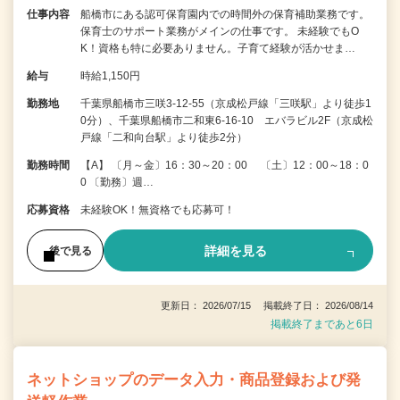
仕事内容
船橋市にある認可保育園内での時間外の保育補助業務です。
保育士のサポート業務がメインの仕事です。 未経験でもO
K！資格も特に必要ありません。子育て経験が活かせま…
給与
時給1,150円
勤務地
千葉県船橋市三咲3-12-55（京成松戸線「三咲駅」より徒歩1
0分）、千葉県船橋市二和東6-16-10 エバラビル2F（京成松
戸線「二和向台駅」より徒歩2分）
勤務時間
【A】 〔月～金〕16：30～20：00 〔土〕12：00～18：0
0 〔勤務〕週…
応募資格
未経験OK！無資格でも応募可！
詳細を見る
後で見る
更新日： 2026/07/15 掲載終了日： 2026/08/14
掲載終了まであと6日
ネットショップのデータ入力・商品登録および発