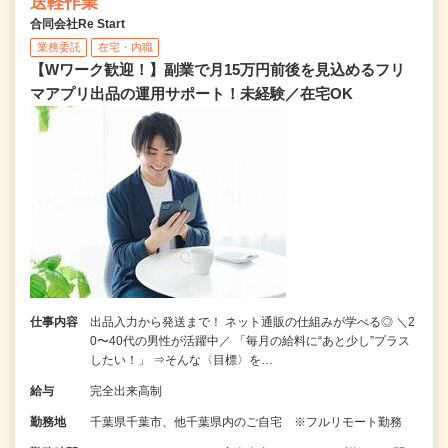
送軽作業
合同会社Re Start
業務委託
在宅・内職
【Wワーク歓迎！】副業で月15万円前後を見込めるフリ
マアプリ出品の運用サポート！未経験／在宅OK
仕事内容
出品入力から発送まで！ ネット通販の仕組みが学べる◎ ＼2
0〜40代の男性が活躍中／ 「毎月の給料に“あと少し”プラス
したい！」 ⇒そんな〈目標〉を…
給与
完全出来高制
勤務地
千葉県千葉市、他千葉県内のご自宅 ※フルリモート勤務