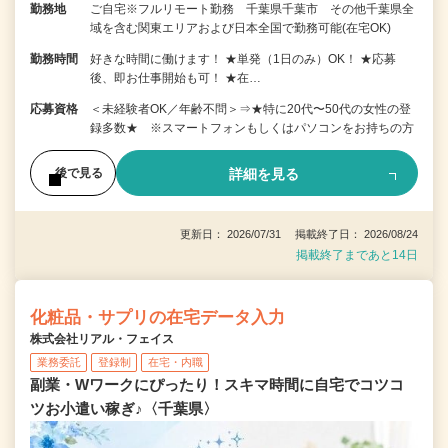
勤務地
ご自宅※フルリモート勤務 千葉県千葉市 その他千葉県全
域を含む関東エリアおよび日本全国で勤務可能(在宅OK)
勤務時間
好きな時間に働けます！ ★単発（1日のみ）OK！ ★応募
後、即お仕事開始も可！ ★在…
応募資格
＜未経験者OK／年齢不問＞⇒★特に20代〜50代の女性の登
録多数★ ※スマートフォンもしくはパソコンをお持ちの方
詳細を見る
後で見る
更新日： 2026/07/31 掲載終了日： 2026/08/24
掲載終了まであと14日
化粧品・サプリの在宅データ入力
株式会社リアル・フェイス
業務委託
登録制
在宅・内職
副業・Wワークにぴったり！スキマ時間に自宅でコツコ
ツお小遣い稼ぎ♪〈千葉県〉