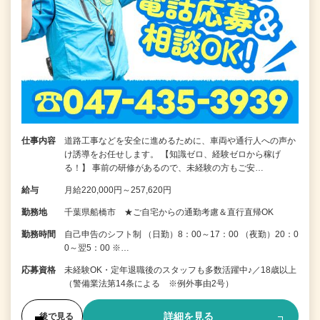
仕事内容
道路工事などを安全に進めるために、車両や通行人への声か
け誘導をお任せします。 【知識ゼロ、経験ゼロから稼げ
る！】 事前の研修があるので、未経験の方もご安…
給与
月給220,000円～257,620円
勤務地
千葉県船橋市 ★ご自宅からの通勤考慮＆直行直帰OK
勤務時間
自己申告のシフト制 （日勤）8：00～17：00 （夜勤）20：0
0～翌5：00 ※…
応募資格
未経験OK・定年退職後のスタッフも多数活躍中♪／18歳以上
（警備業法第14条による ※例外事由2号）
詳細を見る
後で見る