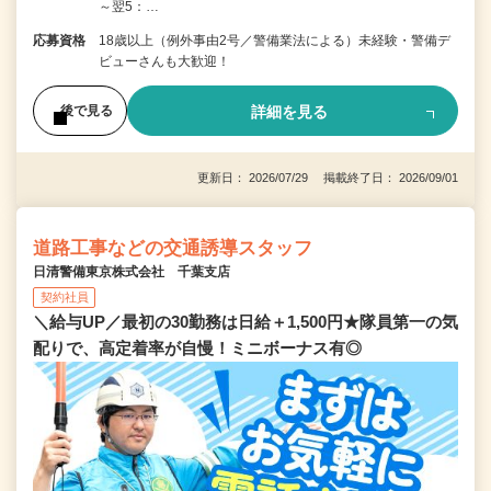
～翌5：…
応募資格
18歳以上（例外事由2号／警備業法による）未経験・警備デ
ビューさんも大歓迎！
詳細を見る
後で見る
更新日： 2026/07/29 掲載終了日： 2026/09/01
道路工事などの交通誘導スタッフ
日清警備東京株式会社 千葉支店
契約社員
＼給与UP／最初の30勤務は日給＋1,500円★隊員第一の気
配りで、高定着率が自慢！ミニボーナス有◎