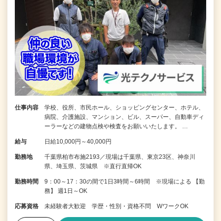
仕事内容
学校、役所、市民ホール、ショッピングセンター、ホテル、
病院、介護施設、マンション、ビル、スーパー、自動車ディ
ーラーなどの建物点検や検査をお願いいたします。 …
給与
日給10,000円～40,000円
勤務地
千葉県柏市布施2193／現場は千葉県、東京23区、神奈川
県、埼玉県、茨城県 ※直行直帰OK
勤務時間
9：00～17：30の間で1日3時間～6時間 ※現場による 【勤
務】 週1日～OK
応募資格
未経験者大歓迎 学歴・性別・資格不問 WワークOK