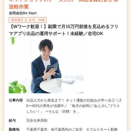
送軽作業
合同会社Re Start
業務委託
在宅・内職
【Wワーク歓迎！】副業で月15万円前後を見込めるフリ
マアプリ出品の運用サポート！未経験／在宅OK
仕事内容
出品入力から発送まで！ ネット通販の仕組みが学べる◎ ＼2
0〜40代の男性が活躍中／ 「毎月の給料に“あと少し”プラス
したい！」 ⇒そんな〈目標〉を…
給与
完全出来高制
勤務地
千葉県千葉市、他千葉県内のご自宅 ※フルリモート勤務