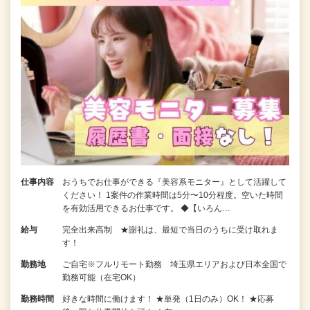
仕事内容
おうちでお仕事ができる『美容系モニター』として活躍して
ください！ 1案件の作業時間は5分〜10分程度。空いた時間
を有効活用できるお仕事です。 ◆【いろん…
給与
完全出来高制 ★謝礼は、最短で当日のうちに受け取れま
す！
勤務地
ご自宅※フルリモート勤務 埼玉県エリアおよび日本全国で
勤務可能（在宅OK）
勤務時間
好きな時間に働けます！ ★単発（1日のみ）OK！ ★応募