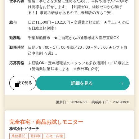
仕事内容
道路工事などを安全に進めるために、車両や通行人への声か
け誘導をお任せします。 【知識ゼロ、経験ゼロから稼げ
る！】 事前の研修があるので、未経験の方もご安…
給与
日給11,500円～13,210円＋交通費全額支給 ★早上がりの日
も日給全額保障！
勤務地
千葉県船橋市 ★ご自宅からの通勤考慮＆直行直帰OK
勤務時間
日勤／8：00～17：00 夜勤／20：00～翌5：00 ★シフト自
己申告制 ☆週1…
応募資格
未経験OK・定年退職後のスタッフも多数活躍中♪／18歳以上
（警備業法第14条による ※例外事由2号）
詳細を見る
後で見る
更新日： 2026/07/22 掲載終了日： 2026/08/31
完全在宅・商品お試しモニター
株式会社ビサーチ
業務委託
登録制
在宅・内職