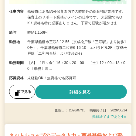
仕事内容
船橋市にある認可保育園内での時間外の保育補助業務です。
保育士のサポート業務がメインの仕事です。 未経験でもO
K！資格も特に必要ありません。子育て経験が活かせま…
給与
時給1,150円
勤務地
千葉県船橋市三咲3-12-55（京成松戸線「三咲駅」より徒歩1
0分）、千葉県船橋市二和東6-16-10 エバラビル2F（京成松
戸線「二和向台駅」より徒歩2分）
勤務時間
【A】 〔月～金〕16：30～20：00 〔土〕12：00～18：0
0 〔勤務〕週…
応募資格
未経験OK！無資格でも応募可！
詳細を見る
後で見る
更新日： 2026/07/15 掲載終了日： 2026/08/14
掲載終了まであと4日
ネットショップのデータ入力・商品登録および発