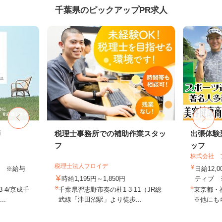
千葉県のピックアップPR求人
師
税理士事務所での補助作業スタッ
出張体験
フ
ッフ
株式会社 
税理士法人フロイデ
以上 ※給与
日給12,
時給1,195円～1,850円
ティブ ※
-4/京成千
千葉県習志野市奏の杜1-3-11（JR総
東京都・
..
武線「津田沼駅」より徒歩...
※他にも