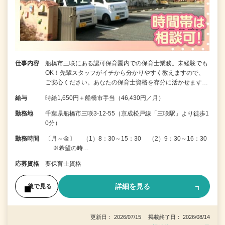
仕事内容
船橋市三咲にある認可保育園内での保育士業務。未経験でも
OK！先輩スタッフがイチから分かりやすく教えますので、
ご安心ください。あなたの保育士資格を存分に活かせます…
給与
時給1,650円＋船橋市手当（46,430円／月）
勤務地
千葉県船橋市三咲3-12-55（京成松戸線「三咲駅」より徒歩1
0分）
勤務時間
〔月～金〕 （1）8：30～15：30 （2）9：30～16：30
※希望の時…
応募資格
要保育士資格
詳細を見る
後で見る
更新日： 2026/07/15 掲載終了日： 2026/08/14