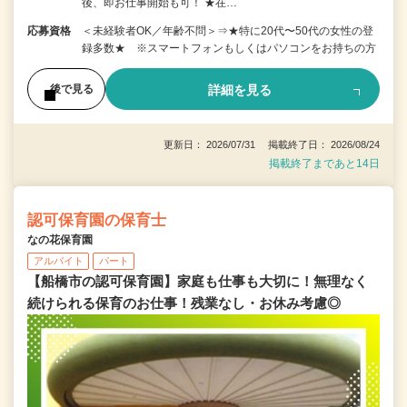
後、即お仕事開始も可！ ★在…
応募資格
＜未経験者OK／年齢不問＞⇒★特に20代〜50代の女性の登
録多数★ ※スマートフォンもしくはパソコンをお持ちの方
詳細を見る
後で見る
更新日： 2026/07/31 掲載終了日： 2026/08/24
掲載終了まであと14日
認可保育園の保育士
なの花保育園
アルバイト
パート
【船橋市の認可保育園】家庭も仕事も大切に！無理なく
続けられる保育のお仕事！残業なし・お休み考慮◎