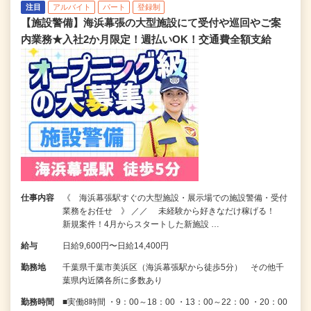
注目
アルバイト
パート
登録制
【施設警備】海浜幕張の大型施設にて受付や巡回やご案
内業務★入社2か月限定！週払いOK！交通費全額支給
仕事内容
《 海浜幕張駅すぐの大型施設・展示場での施設警備・受付
業務をお任せ 》 ／／ 未経験から好きなだけ稼げる！
新規案件！4月からスタートした新施設 …
給与
日給9,600円〜日給14,400円
勤務地
千葉県千葉市美浜区（海浜幕張駅から徒歩5分） その他千
葉県内近隣各所に多数あり
勤務時間
■実働8時間 ・9：00～18：00 ・13：00～22：00 ・20：00