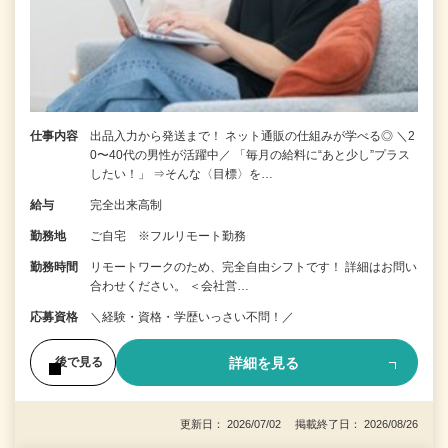
仕事内容
出品入力から発送まで！ ネット通販の仕組みが学べる◎ ＼2
0〜40代の男性が活躍中／ 「毎月の給料に“あと少し”プラス
したい！」 ⇒そんな〈目標〉を…
給与
完全出来高制
勤務地
ご自宅 ※フルリモート勤務
勤務時間
リモートワークのため、完全自由シフトです！ 詳細はお問い
合わせください。 ＜会社営…
応募資格
＼経験・資格・学歴いっさい不問！／
詳細を見る
後で見る
更新日： 2026/07/02 掲載終了日： 2026/08/26