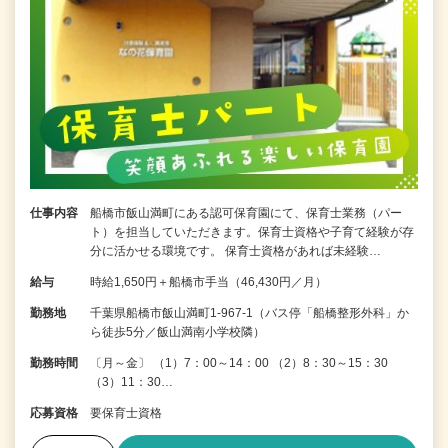
仕事内容
船橋市飯山満町にある認可保育園にて、保育士業務（パー
ト）を担当していただきます。保育士資格や子育て経験が存
分に活かせる環境です。 保育士資格があれば未経験…
給与
時給1,650円＋船橋市手当（46,430円／月）
勤務地
千葉県船橋市飯山満町1-967-1（バス停「船橋整形外科」か
ら徒歩5分／飯山満南小学校隣）
勤務時間
〔月～金〕 （1）7：00～14：00 （2）8：30～15：30
（3）11：30…
応募資格
要保育士資格