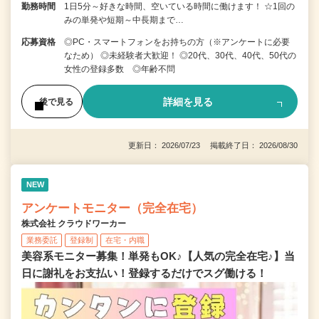
勤務時間
1日5分～好きな時間、空いている時間に働けます！ ☆1回の
みの単発や短期～中長期まで…
応募資格
◎PC・スマートフォンをお持ちの方（※アンケートに必要
なため） ◎未経験者大歓迎！ ◎20代、30代、40代、50代の
女性の登録多数 ◎年齢不問
詳細を見る
後で見る
更新日： 2026/07/23 掲載終了日： 2026/08/30
NEW
アンケートモニター（完全在宅）
株式会社 クラウドワーカー
業務委託
登録制
在宅・内職
美容系モニター募集！単発もOK♪【人気の完全在宅♪】当
日に謝礼をお支払い！登録するだけでスグ働ける！