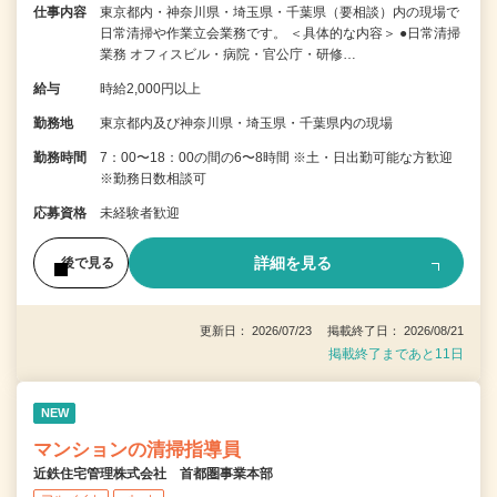
仕事内容
東京都内・神奈川県・埼玉県・千葉県（要相談）内の現場で
日常清掃や作業立会業務です。 ＜具体的な内容＞ ●日常清掃
業務 オフィスビル・病院・官公庁・研修…
給与
時給2,000円以上
勤務地
東京都内及び神奈川県・埼玉県・千葉県内の現場
勤務時間
7：00〜18：00の間の6〜8時間 ※土・日出勤可能な方歓迎
※勤務日数相談可
応募資格
未経験者歓迎
詳細を見る
後で見る
更新日： 2026/07/23 掲載終了日： 2026/08/21
掲載終了まであと11日
NEW
マンションの清掃指導員
近鉄住宅管理株式会社 首都圏事業本部