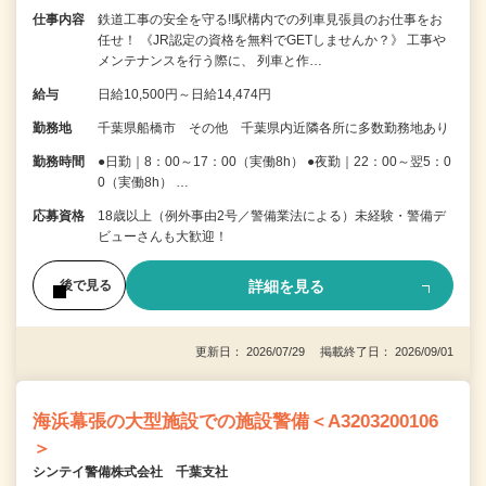
仕事内容
鉄道工事の安全を守る!!駅構内での列車見張員のお仕事をお
任せ！ 《JR認定の資格を無料でGETしませんか？》 工事や
メンテナンスを行う際に、 列車と作…
給与
日給10,500円～日給14,474円
勤務地
千葉県船橋市 その他 千葉県内近隣各所に多数勤務地あり
勤務時間
●日勤｜8：00～17：00（実働8h） ●夜勤｜22：00～翌5：0
0（実働8h） …
応募資格
18歳以上（例外事由2号／警備業法による）未経験・警備デ
ビューさんも大歓迎！
詳細を見る
後で見る
更新日： 2026/07/29 掲載終了日： 2026/09/01
海浜幕張の大型施設での施設警備＜A3203200106
＞
シンテイ警備株式会社 千葉支社