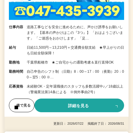
仕事内容
道路工事などを安全に進めるために、声かけ誘導をお願いし
ます。 【基本の声かけはこの『3つ』】 「おはようございま
す」 「ご迷惑をおかけします」 「足…
給与
日給11,500円～13,210円＋交通費全額支給 ★早上がりの日
も日給全額保障！
勤務地
千葉県船橋市 ★ご自宅からの通勤考慮＆直行直帰OK
勤務時間
自己申告のシフト制 （日勤）8：00～17：00 （夜勤）20：0
0～翌5：00 ※…
応募資格
未経験OK・定年退職後のスタッフも多数活躍中♪／18歳以上
（警備業法第14条による ※例外事由2号）
詳細を見る
後で見る
更新日： 2026/07/22 掲載終了日： 2026/08/31