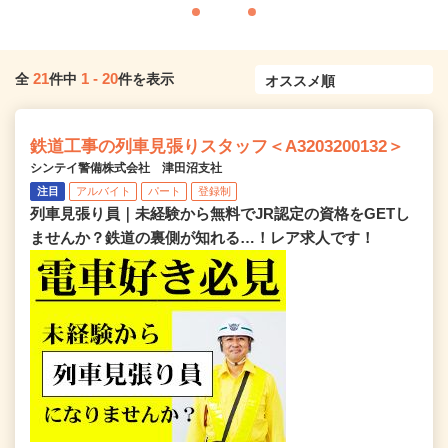
21
1
-
20
全
件中
件を表示
鉄道工事の列車見張りスタッフ＜A3203200132＞
シンテイ警備株式会社 津田沼支社
注目
アルバイト
パート
登録制
列車見張り員｜未経験から無料でJR認定の資格をGETし
ませんか？鉄道の裏側が知れる…！レア求人です！