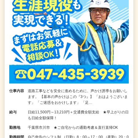
仕事内容
道路工事などを安全に進めるために、声かけ誘導をお願いし
ます。 【基本の声かけはこの『3つ』】 「おはようございま
す」 「ご迷惑をおかけします」 「足…
給与
日給11,500円～13,210円＋交通費全額支給 ★早上がりの日
も日給全額保障！
勤務地
千葉県市川市 ★ご自宅からの通勤考慮＆直行直帰OK
勤務時間
自己申告のシフト制 （日勤）8：00～17：00 （夜勤）20：0