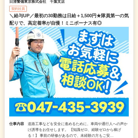
日清警備東京株式会社 千葉支店
契約社員
＼給与UP／最初の30勤務は日給＋1,500円★隊員第一の気
配りで、高定着率が自慢！ミニボーナス有◎
仕事内容
道路工事などを安全に進めるために、車両や通行人への声か
け誘導をお任せします。 【知識ゼロ、経験ゼロから稼げ
る！】 事前の研修があるので、未経験の方もご安…