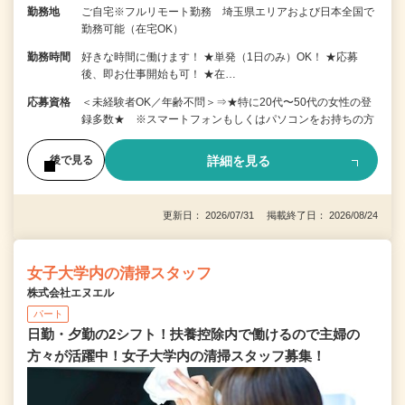
勤務地
ご自宅※フルリモート勤務 埼玉県エリアおよび日本全国で
勤務可能（在宅OK）
勤務時間
好きな時間に働けます！ ★単発（1日のみ）OK！ ★応募
後、即お仕事開始も可！ ★在…
応募資格
＜未経験者OK／年齢不問＞⇒★特に20代〜50代の女性の登
録多数★ ※スマートフォンもしくはパソコンをお持ちの方
詳細を見る
後で見る
更新日： 2026/07/31 掲載終了日： 2026/08/24
女子大学内の清掃スタッフ
株式会社エヌエル
パート
日勤・夕勤の2シフト！扶養控除内で働けるので主婦の
方々が活躍中！女子大学内の清掃スタッフ募集！