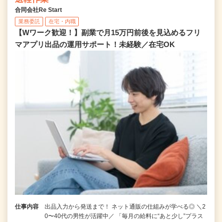
合同会社Re Start
業務委託
在宅・内職
【Wワーク歓迎！】副業で月15万円前後を見込めるフリ
マアプリ出品の運用サポート！未経験／在宅OK
仕事内容
出品入力から発送まで！ ネット通販の仕組みが学べる◎ ＼2
0〜40代の男性が活躍中／ 「毎月の給料に“あと少し”プラス