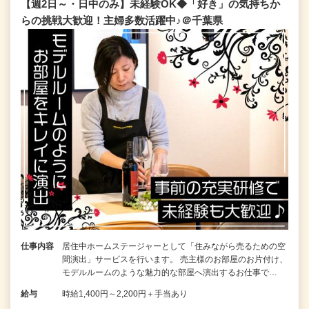
【週2日～・日中のみ】未経験OK◆「好き」の気持ちか
らの挑戦大歓迎！主婦多数活躍中♪＠千葉県
仕事内容
居住中ホームステージャーとして「住みながら売るための空
間演出」サービスを行います。 売主様のお部屋のお片付け、
モデルルームのような魅力的な部屋へ演出するお仕事で…
給与
時給1,400円～2,200円＋手当あり