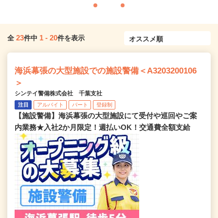
23
1
-
20
全
件中
件を表示
海浜幕張の大型施設での施設警備＜A3203200106
＞
シンテイ警備株式会社 千葉支社
注目
アルバイト
パート
登録制
【施設警備】海浜幕張の大型施設にて受付や巡回やご案
内業務★入社2か月限定！週払いOK！交通費全額支給