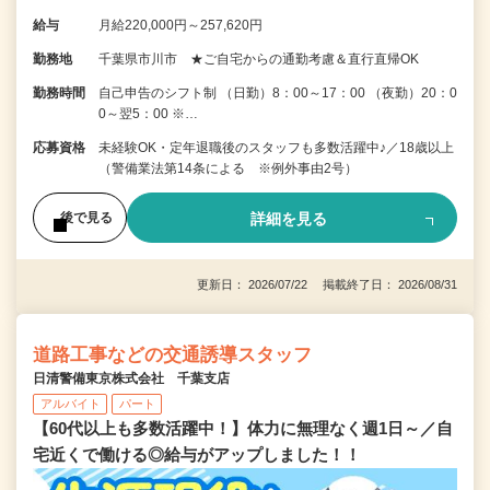
給与
月給220,000円～257,620円
勤務地
千葉県市川市 ★ご自宅からの通勤考慮＆直行直帰OK
勤務時間
自己申告のシフト制 （日勤）8：00～17：00 （夜勤）20：0
0～翌5：00 ※…
応募資格
未経験OK・定年退職後のスタッフも多数活躍中♪／18歳以上
（警備業法第14条による ※例外事由2号）
詳細を見る
後で見る
更新日： 2026/07/22 掲載終了日： 2026/08/31
道路工事などの交通誘導スタッフ
日清警備東京株式会社 千葉支店
アルバイト
パート
【60代以上も多数活躍中！】体力に無理なく週1日～／自
宅近くで働ける◎給与がアップしました！！