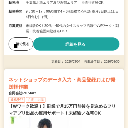
勤務地
千葉県北西エリア及び近郊エリア ※直行直帰OK
勤務時間
9：30～17：00の間で4～6H勤務で応相談 ※月8日以上(土日
4日含む) （例） ・…
応募資格
未経験OK！20代～40代の女性スタッフ活躍中♪Wワーク・副
業・扶養範囲内勤務もOK！
詳細を見る
後で見る
更新日： 2026/03/04 掲載終了日： 2026/09/30
ネットショップのデータ入力・商品登録および発
送軽作業
合同会社Re Start
業務委託
在宅・内職
【Wワーク歓迎！】副業で月15万円前後を見込めるフリ
マアプリ出品の運用サポート！未経験／在宅OK