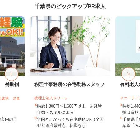
千葉県のピックアップPR求人
フ 補助指
税理士事務所の在宅勤務スタッフ
有料老人
税理士法人サリーレ
サニーライ
育成課 児童
時給1,300円〜1,600円以上 ※経験
時給1,4
年数・スキルによる
幅は資格・
葉市内の子
全国どこからでも在宅勤務OK（全国
千葉県千葉
47都道府県対応、転勤なし）
葉線「み