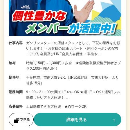
仕事内容
ガソリンスタンドの店舗スタッフとして、下記の業務をお願
いします！ ・お客様の給油サポート ・割引クーポンの配布
・アプリ会員及びLINE会員入会促進 ・車検や…
給与
時給1,150円～1,300円＋歩合 ★危険物取扱資格所持者はプ
ラス100円時給UP！
勤務地
千葉県市川市南大野3-2-1（JR武蔵野線「市川大野駅」より
徒歩15分）
勤務時間
9：00～21：00の間で1日4h～OK ★週1日～OK！週5日フル
勤務したい方も大歓迎！…
応募資格
土日勤務できる方歓迎 ★WワークOK
詳細を見る
後で見る