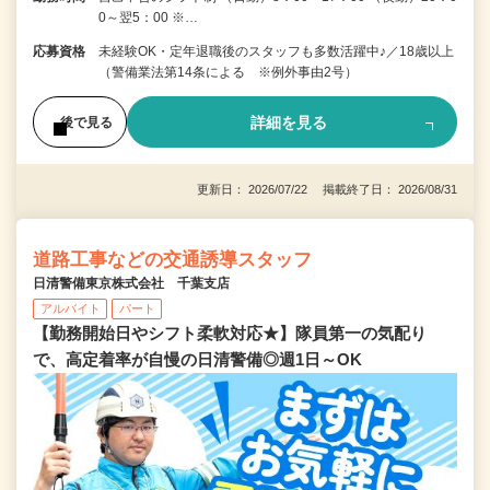
0～翌5：00 ※…
応募資格
未経験OK・定年退職後のスタッフも多数活躍中♪／18歳以上
（警備業法第14条による ※例外事由2号）
詳細を見る
後で見る
更新日： 2026/07/22 掲載終了日： 2026/08/31
道路工事などの交通誘導スタッフ
日清警備東京株式会社 千葉支店
アルバイト
パート
【勤務開始日やシフト柔軟対応★】隊員第一の気配り
で、高定着率が自慢の日清警備◎週1日～OK