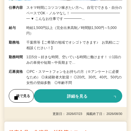
仕事内容
スキマ時間にコツコツ稼ぎたい方へ。 自宅でできる・自分の
ペースでOK・ノルマなし！ ━━━━━━━━━━━━━━
━ ▼ こんなお仕事です ━━━━━…
給与
時給1,500円以上（完全出来高制／時間額1,500円～5,000
円）
勤務地
千葉県等【ご希望の地域でオシゴトできます♪ お気軽にご
相談ください！】
勤務時間
1日5分～好きな時間、空いている時間に働けます！ ☆1回の
みの単発や短期～中長期まで…
応募資格
◎PC・スマートフォンをお持ちの方（※アンケートに必要
なため） ◎未経験者大歓迎！ ◎20代、30代、40代、50代の
女性の登録多数 ◎年齢不問
詳細を見る
後で見る
更新日： 2026/07/23 掲載終了日： 2026/08/30