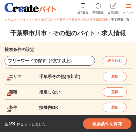
後で見る
閲覧履歴
会員登録
メニュー
クリエイトバイト・パート求人TOP
＞
千葉県
＞
千葉県その他
＞
千葉県市川市
＞
千葉県市川市・そ
千葉県市川市・その他のバイト・求人情報
検索条件の設定
絞り込む
エリア
千葉県その他(市川市)
選択
職種
指定しない
選択
条件
扶養内OK
選択
23
検索条件を保存
全
件ヒットしました