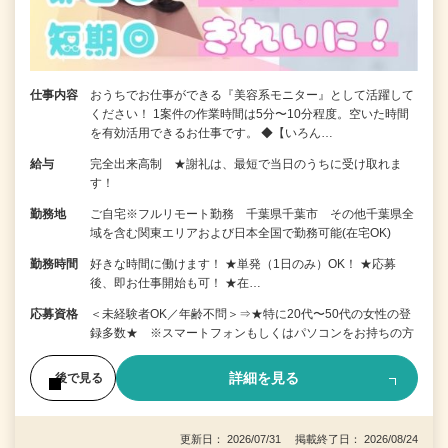
仕事内容
おうちでお仕事ができる『美容系モニター』として活躍して
ください！ 1案件の作業時間は5分〜10分程度。空いた時間
を有効活用できるお仕事です。 ◆【いろん…
給与
完全出来高制 ★謝礼は、最短で当日のうちに受け取れま
す！
勤務地
ご自宅※フルリモート勤務 千葉県千葉市 その他千葉県全
域を含む関東エリアおよび日本全国で勤務可能(在宅OK)
勤務時間
好きな時間に働けます！ ★単発（1日のみ）OK！ ★応募
後、即お仕事開始も可！ ★在…
応募資格
＜未経験者OK／年齢不問＞⇒★特に20代〜50代の女性の登
録多数★ ※スマートフォンもしくはパソコンをお持ちの方
詳細を見る
後で見る
更新日： 2026/07/31 掲載終了日： 2026/08/24