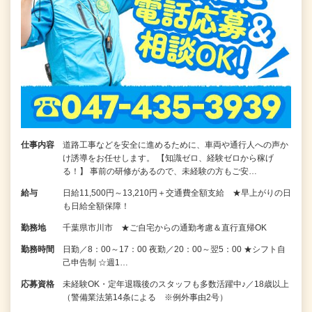
仕事内容
道路工事などを安全に進めるために、車両や通行人への声か
け誘導をお任せします。 【知識ゼロ、経験ゼロから稼げ
る！】 事前の研修があるので、未経験の方もご安…
給与
日給11,500円～13,210円＋交通費全額支給 ★早上がりの日
も日給全額保障！
勤務地
千葉県市川市 ★ご自宅からの通勤考慮＆直行直帰OK
勤務時間
日勤／8：00～17：00 夜勤／20：00～翌5：00 ★シフト自
己申告制 ☆週1…
応募資格
未経験OK・定年退職後のスタッフも多数活躍中♪／18歳以上
（警備業法第14条による ※例外事由2号）