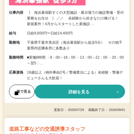
仕事内容
《 海浜幕張駅すぐの大型施設・展示場での施設警備・受付
業務をお任せ 》 ／／ 未経験から好きなだけ稼げる！
新規案件！4月からスタートした新施設 …
給与
日給9,600円〜日給14,400円
勤務地
千葉県千葉市美浜区（海浜幕張駅から徒歩5分） その他千
葉県内近隣各所に多数あり
勤務時間
■実働8時間 ・9：00～18：00 ・13：00～22：00 ・20：00
～翌5：…
応募資格
18歳以上（例外事由2号／警備業法による）未経験・警備デ
ビューさんも大歓迎！
詳細を見る
後で見る
更新日： 2026/07/29 掲載終了日： 2026/09/01
道路工事などの交通誘導スタッフ