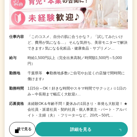
仕事内容
「このコスメ、自分の肌に合うかな？」「試してみたいけ
ど、費用が気になる…」 そんな気持ち、美容モニターで解決
できます♪ 気になる化粧品・健康食品・サプリメン…
給与
時給1,500円以上（完全出来高制／時間額1,500円～5,000
円）
勤務地
千葉県等 ◆勤務地多数♪ご自宅やお近くの店舗で間時間に
働けます♪
勤務時間
1日5分～OK！好きな時間やスキマ時間でサクッと♪ ☆1日の
み～中長期まで幅広く大歓迎♪…
応募資格
未経験OK＆年齢不問！夏休みの1回きり・単発も大歓迎！ ★
会社員・派遣社員・契約社員・個人事業主・パート・アルバ
イト・主婦（夫）・フリーターなど、20代～50代…
詳細を見る
後で見る