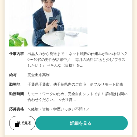
仕事内容
出品入力から発送まで！ ネット通販の仕組みが学べる◎ ＼2
0〜40代の男性が活躍中／ 「毎月の給料に“あと少し”プラス
したい！」 ⇒そんな〈目標〉を…
給与
完全出来高制
勤務地
千葉県千葉市、他千葉県内のご自宅 ※フルリモート勤務
勤務時間
リモートワークのため、完全自由シフトです！ 詳細はお問い
合わせください。 ＜会社営…
応募資格
＼経験・資格・学歴いっさい不問！／
詳細を見る
後で見る