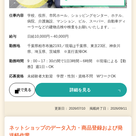
仕事内容
学校、役所、市民ホール、ショッピングセンター、ホテル、
病院、介護施設、マンション、ビル、スーパー、自動車ディ
ーラーなどの建物点検や検査をお願いいたします。 …
給与
日給10,000円～40,000円
勤務地
千葉県柏市布施2193／現場は千葉県、東京23区、神奈川
県、埼玉県、茨城県 ※直行直帰OK
勤務時間
9：00～17：30の間で1日3時間～6時間 ※現場による 【勤
務】 週1日～OK
応募資格
未経験者大歓迎 学歴・性別・資格不問 WワークOK
詳細を見る
後で見る
更新日： 2026/07/10 掲載終了日： 2026/09/11
ネットショップのデータ入力・商品登録および発
送軽作業