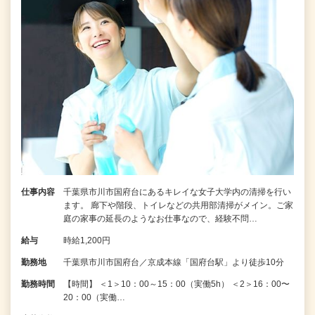
仕事内容
千葉県市川市国府台にあるキレイな女子大学内の清掃を行い
ます。 廊下や階段、トイレなどの共用部清掃がメイン。ご家
庭の家事の延長のようなお仕事なので、経験不問…
給与
時給1,200円
勤務地
千葉県市川市国府台／京成本線「国府台駅」より徒歩10分
勤務時間
【時間】 ＜1＞10：00～15：00（実働5h） ＜2＞16：00〜
20：00（実働…