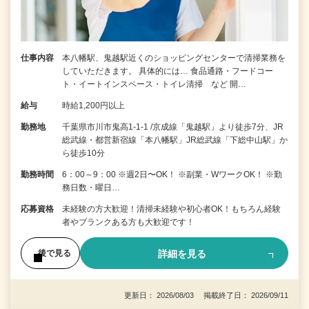
仕事内容
本八幡駅、鬼越駅近くのショッピングセンターで清掃業務を
していただきます。 具体的には… 食品通路・フードコー
ト・イートインスペース・トイレ清掃 など 開…
給与
時給1,200円以上
勤務地
千葉県市川市鬼高1-1-1 /京成線「鬼越駅」より徒歩7分、JR
総武線・都営新宿線「本八幡駅」JR総武線「下総中山駅」か
ら徒歩10分
勤務時間
6：00～9：00 ※週2日〜OK！ ※副業・WワークOK！ ※勤
務日数・曜日…
応募資格
未経験の⽅⼤歓迎！清掃未経験や初⼼者OK！もちろん経験
者やブランクある⽅も⼤歓迎です！
詳細を見る
後で見る
更新日： 2026/08/03 掲載終了日： 2026/09/11