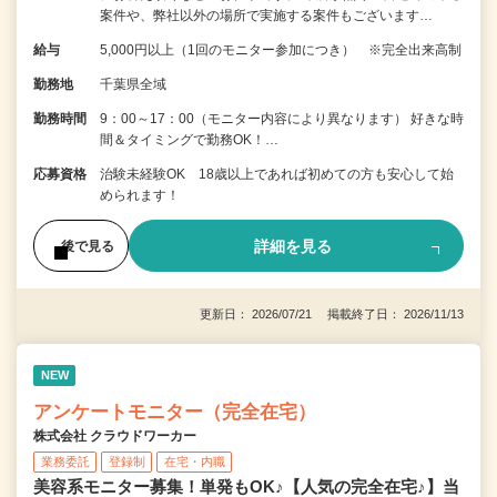
案件や、弊社以外の場所で実施する案件もございます…
給与
5,000円以上（1回のモニター参加につき） ※完全出来高制
勤務地
千葉県全域
勤務時間
9：00～17：00（モニター内容により異なります） 好きな時
間＆タイミングで勤務OK！…
応募資格
治験未経験OK 18歳以上であれば初めての方も安心して始
められます！
詳細を見る
後で見る
更新日： 2026/07/21 掲載終了日： 2026/11/13
NEW
アンケートモニター（完全在宅）
株式会社 クラウドワーカー
業務委託
登録制
在宅・内職
美容系モニター募集！単発もOK♪【人気の完全在宅♪】当