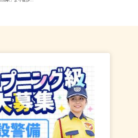
志野市奏の杜1-3-11（JR総
千葉県千葉市若葉区中野町 ※中野I
津田沼駅」より徒歩...
C（インターチェンジ）より車で...