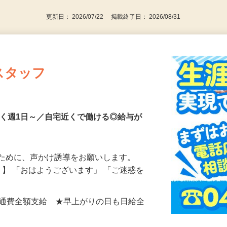
更新日： 2026/07/22 掲載終了日： 2026/08/31
スタッフ
なく週1日～／自宅近くで働ける◎給与が
るために、声かけ誘導をお願いします。
』】 「おはようございます」 「ご迷惑を
0円＋交通費全額支給 ★早上がりの日も日給全