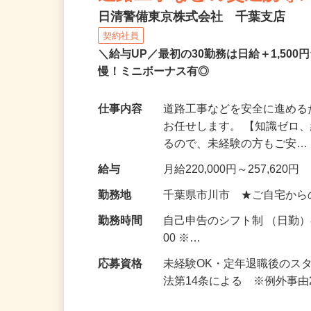
道路工事などの交通誘導
日清警備東京株式会社 千葉支店
契約社員
＼給与UP／最初の30勤務は日給＋1,5
慢！ミニボーナス有◎
仕事内容
道路工事などを安全に進め
お任せします。 【知識ゼロ
るので、未経験の方もご安
給与
月給220,000円～257,620円
勤務地
千葉県市川市 ★ご自宅から
勤務時間
自己申告のシフト制 （日勤）8
00 ※…
応募資格
未経験OK・定年退職後のス
法第14条による ※例外事