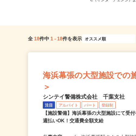
千葉県習志野市奏の杜1-3-11（JR総
千葉県千葉市若葉区中野
武線「津田沼駅」より徒歩...
C（インターチェンジ）よ
全
18
件中
1
-
18
件を表示
海浜幕張の大型施設での施設警
＞
シンテイ警備株式会社 千葉支社
注目
アルバイト
パート
登録制
【施設警備】海浜幕張の大型施設にて受
週払いOK！交通費全額支給