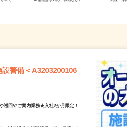
町 ※中野I
全国どこからでも在宅勤務OK（全国
千葉県習
り車で...
47都道府県対応、転勤なし）
武線「
備＜A3203200106
付や巡回やご案内業務★入社2か月限定！