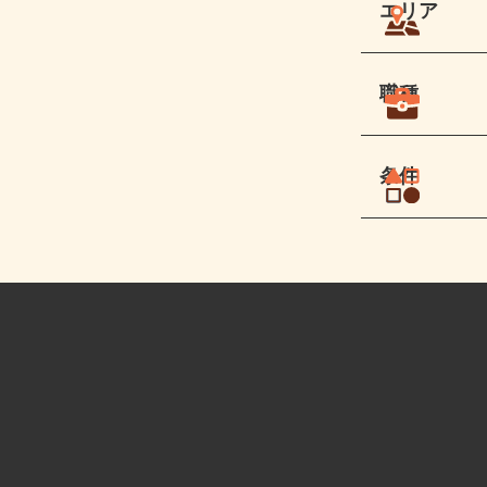
エリア
職種
条件