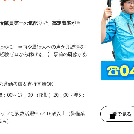
スタッフ
00円★隊員第一の気配りで、高定着率が自
るために、車両や通行人への声かけ誘導を
、経験ゼロから稼げる！】 事前の研修があ
…
の通勤考慮＆直行直帰OK
：00～17：00 （夜勤）20：00～翌5：
タッフも多数活躍中♪／18歳以上（警備業
後で見
由2号）