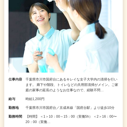
仕事内容
千葉県市川市国府台にあるキレイな女子大学内の清掃を行い
ます。 廊下や階段、トイレなどの共用部清掃がメイン。ご家
庭の家事の延長のようなお仕事なので、経験不問…
給与
時給1,200円
勤務地
千葉県市川市国府台／京成本線「国府台駅」より徒歩10分
勤務時間
【時間】 ＜1＞10：00～15：00（実働5h） ＜2＞16：00〜
20：00（実働…