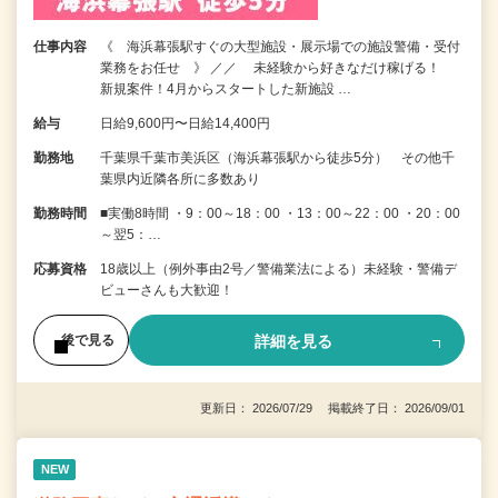
仕事内容
《 海浜幕張駅すぐの大型施設・展示場での施設警備・受付
業務をお任せ 》 ／／ 未経験から好きなだけ稼げる！
新規案件！4月からスタートした新施設 …
給与
日給9,600円〜日給14,400円
勤務地
千葉県千葉市美浜区（海浜幕張駅から徒歩5分） その他千
葉県内近隣各所に多数あり
勤務時間
■実働8時間 ・9：00～18：00 ・13：00～22：00 ・20：00
～翌5：…
応募資格
18歳以上（例外事由2号／警備業法による）未経験・警備デ
ビューさんも大歓迎！
詳細を見る
後で見る
更新日： 2026/07/29 掲載終了日： 2026/09/01
NEW