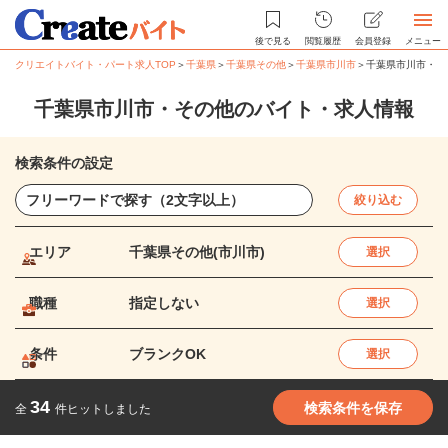
後で見る
閲覧履歴
会員登録
メニュー
クリエイトバイト・パート求人TOP
＞
千葉県
＞
千葉県その他
＞
千葉県市川市
＞
千葉県市川市・そ
千葉県市川市・その他のバイト・求人情報
検索条件の設定
絞り込む
エリア
千葉県その他(市川市)
選択
職種
指定しない
選択
条件
ブランクOK
選択
34
検索条件を保存
全
件ヒットしました