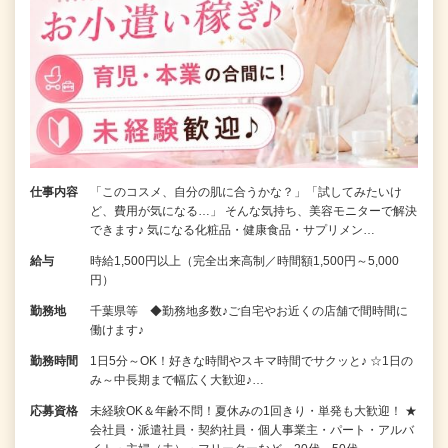
仕事内容
「このコスメ、自分の肌に合うかな？」「試してみたいけ
ど、費用が気になる…」 そんな気持ち、美容モニターで解決
できます♪ 気になる化粧品・健康食品・サプリメン…
給与
時給1,500円以上（完全出来高制／時間額1,500円～5,000
円）
勤務地
千葉県等 ◆勤務地多数♪ご自宅やお近くの店舗で間時間に
働けます♪
勤務時間
1日5分～OK！好きな時間やスキマ時間でサクッと♪ ☆1日の
み～中長期まで幅広く大歓迎♪…
応募資格
未経験OK＆年齢不問！夏休みの1回きり・単発も大歓迎！ ★
会社員・派遣社員・契約社員・個人事業主・パート・アルバ