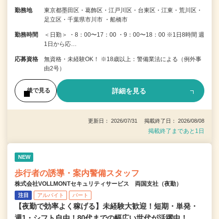
勤務地
東京都墨田区・葛飾区・江戸川区・台東区・江東・荒川区・
足立区・千葉県市川市 ・船橋市
勤務時間
＜日勤＞ ・8：00〜17：00 ・9：00〜18：00 ※1日8時間 週
1日から応…
応募資格
無資格・未経験OK！ ※18歳以上：警備業法による（例外事
由2号）
詳細を見る
後で見る
更新日： 2026/07/31 掲載終了日： 2026/08/08
掲載終了まであと1日
NEW
歩行者の誘導・案内警備スタッフ
株式会社VOLLMONTセキュリティサービス 両国支社（夜勤）
注目
アルバイト
パート
【夜勤で効率よく稼げる】未経験大歓迎！短期・単発・
週1・シフト自由！80代までの幅広い世代が活躍中！