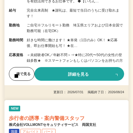
を有効活用できるお仕事です。 ◆【いろん…
給与
完全出来高制 ★謝礼は、最短で当日のうちに受け取れま
す！
勤務地
ご自宅※フルリモート勤務 埼玉県エリアおよび日本全国で
勤務可能（在宅OK）
勤務時間
好きな時間に働けます！ ★単発（1日のみ）OK！ ★応募
後、即お仕事開始も可！ ★在…
応募資格
＜未経験者OK／年齢不問＞⇒★特に20代〜50代の女性の登
録多数★ ※スマートフォンもしくはパソコンをお持ちの方
詳細を見る
後で見る
更新日： 2026/07/31 掲載終了日： 2026/08/24
NEW
歩行者の誘導・案内警備スタッフ
株式会社VOLLMONTセキュリティサービス 両国支社
注目
アルバイト
パート