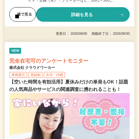
イト・主婦（夫）・フリーターなど、20代～50代…
詳細を見る
後で見る
更新日： 2026/08/05 掲載終了日： 2026/08/30
NEW
完全在宅可のアンケートモニター
株式会社 クラウドワーカー
業務委託
登録制
在宅・内職
【空いた時間を有効活用】夏休みだけの単発もOK！話題
の人気商品やサービスの関連調査に携われることも！