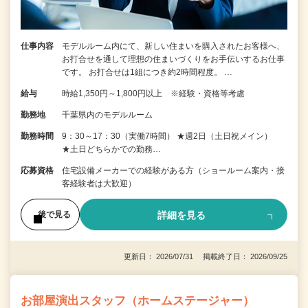
仕事内容
モデルルーム内にて、新しい住まいを購入されたお客様へ、
お打合せを通して理想の住まいづくりをお手伝いするお仕事
です。 お打合せは1組につき約2時間程度。 …
給与
時給1,350円～1,800円以上 ※経験・資格等考慮
勤務地
千葉県内のモデルルーム
勤務時間
9：30～17：30（実働7時間） ★週2日（土日祝メイン）
★土日どちらかでの勤務…
応募資格
住宅設備メーカーでの経験がある方（ショールーム案内・接
客経験者は大歓迎）
詳細を見る
後で見る
更新日： 2026/07/31 掲載終了日： 2026/09/25
お部屋演出スタッフ（ホームステージャー）