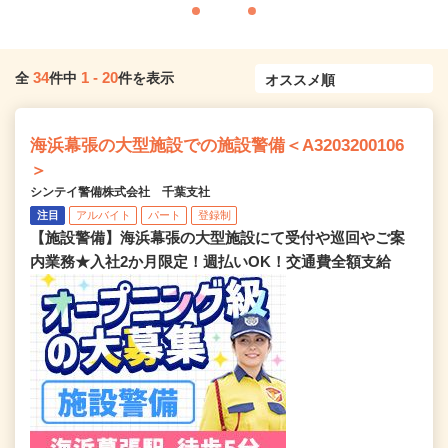
34
1
-
20
全
件中
件を表示
海浜幕張の大型施設での施設警備＜A3203200106
＞
シンテイ警備株式会社 千葉支社
注目
アルバイト
パート
登録制
【施設警備】海浜幕張の大型施設にて受付や巡回やご案
内業務★入社2か月限定！週払いOK！交通費全額支給