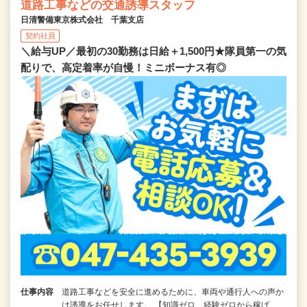
道路工事などの交通誘導スタッフ
日清警備東京株式会社 千葉支店
契約社員
＼給与UP／最初の30勤務は日給＋1,500円★隊員第一の気
配りで、高定着率が自慢！ミニボーナス有◎
仕事内容
道路工事などを安全に進めるために、車両や通行人への声か
け誘導をお任せします。 【知識ゼロ、経験ゼロから稼げ