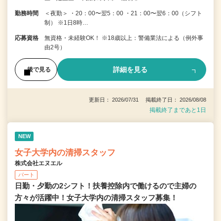
勤務時間
＜夜勤＞ ・20：00〜翌5：00 ・21：00〜翌6：00（シフト
制） ※1日8時…
応募資格
無資格・未経験OK！ ※18歳以上：警備業法による（例外事
由2号）
詳細を見る
後で見る
更新日： 2026/07/31 掲載終了日： 2026/08/08
掲載終了まであと1日
NEW
女子大学内の清掃スタッフ
株式会社エヌエル
パート
日勤・夕勤の2シフト！扶養控除内で働けるので主婦の
方々が活躍中！女子大学内の清掃スタッフ募集！