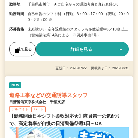
勤務地
千葉県市川市 ★ご自宅からの通勤考慮＆直行直帰OK
勤務時間
自己申告のシフト制 （日勤）8：00～17：00 （夜勤）20：0
0～翌5：00 ※…
応募資格
未経験OK・定年退職後のスタッフも多数活躍中♪／18歳以上
（警備業法第14条による ※例外事由2号）
詳細を見る
後で見る
更新日： 2026/07/22 掲載終了日： 2026/08/31
NEW
道路工事などの交通誘導スタッフ
日清警備東京株式会社 千葉支店
アルバイト
パート
【勤務開始日やシフト柔軟対応★】隊員第一の気配り
で、高定着率が自慢の日清警備◎週1日～OK