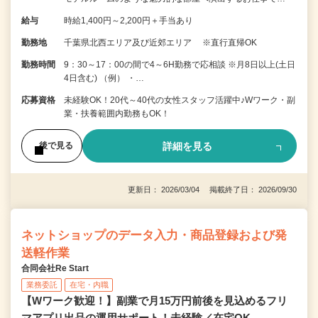
給与
時給1,400円～2,200円＋手当あり
勤務地
千葉県北西エリア及び近郊エリア ※直行直帰OK
勤務時間
9：30～17：00の間で4～6H勤務で応相談 ※月8日以上(土日
4日含む) （例） ・…
応募資格
未経験OK！20代～40代の女性スタッフ活躍中♪Wワーク・副
業・扶養範囲内勤務もOK！
詳細を見る
後で見る
更新日： 2026/03/04 掲載終了日： 2026/09/30
ネットショップのデータ入力・商品登録および発
送軽作業
合同会社Re Start
業務委託
在宅・内職
【Wワーク歓迎！】副業で月15万円前後を見込めるフリ
マアプリ出品の運用サポート！未経験／在宅OK