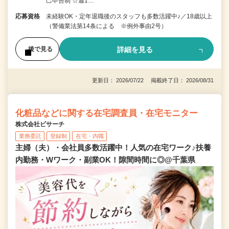
己申告制 ☆週1…
応募資格
未経験OK・定年退職後のスタッフも多数活躍中♪／18歳以上
（警備業法第14条による ※例外事由2号）
詳細を見る
後で見る
更新日： 2026/07/22 掲載終了日： 2026/08/31
化粧品などに関する在宅調査員・在宅モニター
株式会社ビサーチ
業務委託
登録制
在宅・内職
主婦（夫）・会社員多数活躍中！人気の在宅ワーク♪扶養
内勤務・Wワーク・副業OK！隙間時間に◎@千葉県