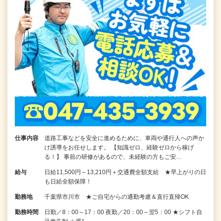
仕事内容
道路工事などを安全に進めるために、車両や通行人への声か
け誘導をお任せします。 【知識ゼロ、経験ゼロから稼げ
る！】 事前の研修があるので、未経験の方もご安…
給与
日給11,500円～13,210円＋交通費全額支給 ★早上がりの日
も日給全額保障！
勤務地
千葉県市川市 ★ご自宅からの通勤考慮＆直行直帰OK
勤務時間
日勤／8：00～17：00 夜勤／20：00～翌5：00 ★シフト自