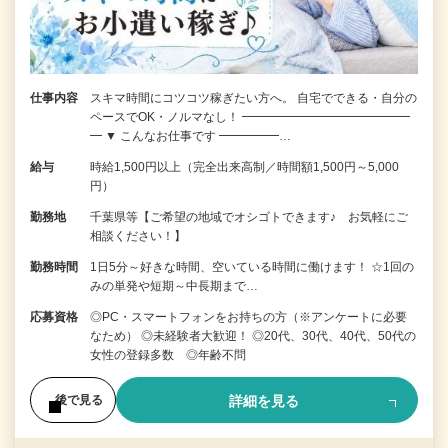
仕事内容
スキマ時間にコツコツ稼ぎたい方へ。 自宅でできる・自分の
ペースでOK・ノルマなし！ ━━━━━━━━━━━━━━
━ ▼ こんなお仕事です ━━━━━…
給与
時給1,500円以上（完全出来高制／時間額1,500円～5,000
円）
勤務地
千葉県等【ご希望の地域でオシゴトできます♪ お気軽にご
相談ください！】
勤務時間
1日5分～好きな時間、空いている時間に働けます！ ☆1回の
みの単発や短期～中長期まで…
応募資格
◎PC・スマートフォンをお持ちの方（※アンケートに必要
なため） ◎未経験者大歓迎！ ◎20代、30代、40代、50代の
女性の登録多数 ◎年齢不問
詳細を見る
後で見る