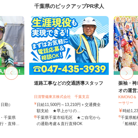
千葉県のピックアップPR求人
道路工事などの交通誘導スタッフ
振袖・袴
オの運営ス
日清警備東京株式会社 千葉支店
KIMON
ーサリー
0円（日勤）
日給11,500円～13,210円＋交通費全
額支給 ★早上がりの...
時給1,2
・千葉県
千葉県千葉市稲毛区 ★ご自宅から
千葉県船
・直帰...
の通勤考慮＆直行直帰OK
「船橋駅」