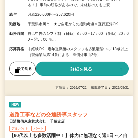
る！】 事前の研修があるので、未経験の方もご安…
給与
月給220,000円～257,620円
勤務地
千葉県市川市 ★ご自宅からの通勤考慮＆直行直帰OK
勤務時間
自己申告のシフト制 （日勤）8：00～17：00 （夜勤）20：0
0～翌5：00 ※…
応募資格
未経験OK・定年退職後のスタッフも多数活躍中♪／18歳以上
（警備業法第14条による ※例外事由2号）
詳細を見る
後で見る
更新日： 2026/07/22 掲載終了日： 2026/08/31
NEW
道路工事などの交通誘導スタッフ
日清警備東京株式会社 千葉支店
アルバイト
パート
【60代以上も多数活躍中！】体力に無理なく週1日～／自