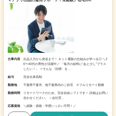
仕事内容
出品入力から発送まで！ ネット通販の仕組みが学べる◎ ＼2
0〜40代の男性が活躍中／ 「毎月の給料に“あと少し”プラス
したい！」 ⇒そんな〈目標〉を…
給与
完全出来高制
勤務地
千葉県千葉市、他千葉県内のご自宅 ※フルリモート勤務
勤務時間
リモートワークのため、完全自由シフトです！ 詳細はお問い
合わせください。 ＜会社営…
応募資格
＼経験・資格・学歴いっさい不問！／