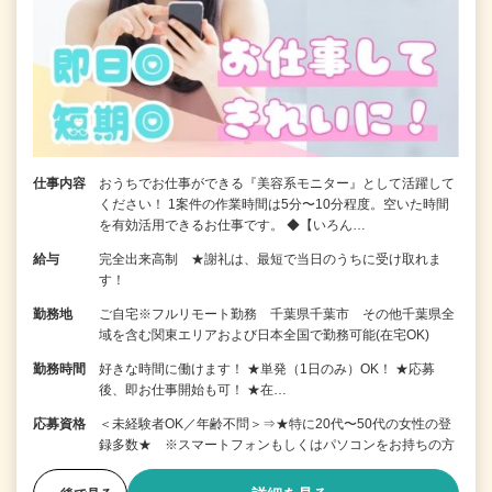
仕事内容
おうちでお仕事ができる『美容系モニター』として活躍して
ください！ 1案件の作業時間は5分〜10分程度。空いた時間
を有効活用できるお仕事です。 ◆【いろん…
給与
完全出来高制 ★謝礼は、最短で当日のうちに受け取れま
す！
勤務地
ご自宅※フルリモート勤務 千葉県千葉市 その他千葉県全
域を含む関東エリアおよび日本全国で勤務可能(在宅OK)
勤務時間
好きな時間に働けます！ ★単発（1日のみ）OK！ ★応募
後、即お仕事開始も可！ ★在…
応募資格
＜未経験者OK／年齢不問＞⇒★特に20代〜50代の女性の登
録多数★ ※スマートフォンもしくはパソコンをお持ちの方