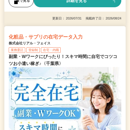
詳細を見る
後で見る
更新日： 2026/07/31 掲載終了日： 2026/08/24
化粧品・サプリの在宅データ入力
株式会社リアル・フェイス
業務委託
登録制
在宅・内職
副業・Wワークにぴったり！スキマ時間に自宅でコツコ
ツお小遣い稼ぎ♪〈千葉県〉