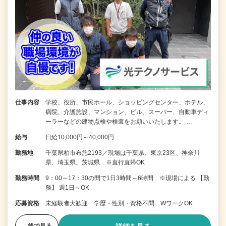
仕事内容
学校、役所、市民ホール、ショッピングセンター、ホテル、
病院、介護施設、マンション、ビル、スーパー、自動車ディ
ーラーなどの建物点検や検査をお願いいたします。 …
給与
日給10,000円～40,000円
勤務地
千葉県柏市布施2193／現場は千葉県、東京23区、神奈川
県、埼玉県、茨城県 ※直行直帰OK
勤務時間
9：00～17：30の間で1日3時間～6時間 ※現場による 【勤
務】 週1日～OK
応募資格
未経験者大歓迎 学歴・性別・資格不問 WワークOK