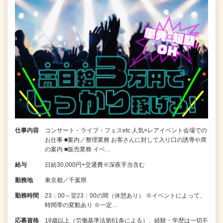
仕事内容
コンサート・ライブ・フェスetc 人気×レアイベント会場での
お仕事 ■案内／整理業務 お客さんに対して入り口の誘導や席
の案内 ■販売業務 イベ…
給与
日給30,000円+交通費※深夜手当含む
勤務地
東京都／千葉県
勤務時間
23：00～翌23：00の間（休憩あり） ※イベントによって、
時間帯の変動あり ※一定…
応募資格
18歳以上（労働基準法第61条による）、経験・学歴は一切不