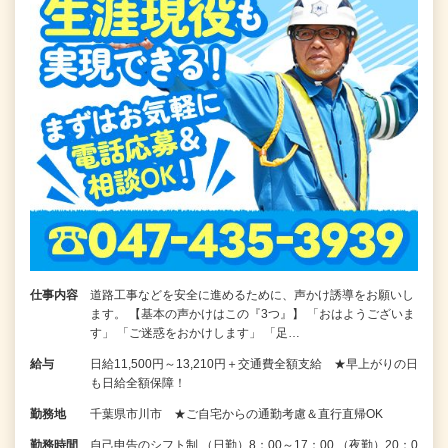
仕事内容
道路工事などを安全に進めるために、声かけ誘導をお願いし
ます。 【基本の声かけはこの『3つ』】 「おはようございま
す」 「ご迷惑をおかけします」 「足…
給与
日給11,500円～13,210円＋交通費全額支給 ★早上がりの日
も日給全額保障！
勤務地
千葉県市川市 ★ご自宅からの通勤考慮＆直行直帰OK
勤務時間
自己申告のシフト制 （日勤）8：00～17：00 （夜勤）20：0