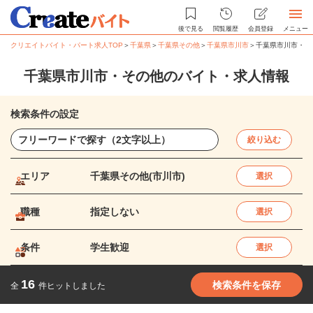
後で見る
閲覧履歴
会員登録
メニュー
クリエイトバイト・パート求人TOP
＞
千葉県
＞
千葉県その他
＞
千葉県市川市
＞
千葉県市川市・そ
千葉県市川市・その他のバイト・求人情報
検索条件の設定
絞り込む
エリア
千葉県その他(市川市)
選択
職種
指定しない
選択
条件
学生歓迎
選択
16
検索条件を保存
全
件ヒットしました