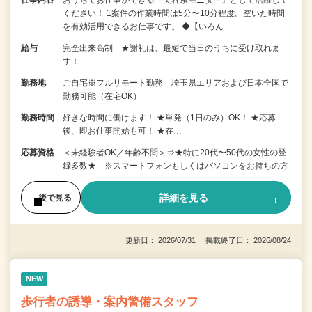
仕事内容
おうちでお仕事ができる『美容系モニター』として活躍して
ください！ 1案件の作業時間は5分〜10分程度。空いた時間
を有効活用できるお仕事です。 ◆【いろん…
給与
完全出来高制 ★謝礼は、最短で当日のうちに受け取れま
す！
勤務地
ご自宅※フルリモート勤務 埼玉県エリアおよび日本全国で
勤務可能（在宅OK）
勤務時間
好きな時間に働けます！ ★単発（1日のみ）OK！ ★応募
後、即お仕事開始も可！ ★在…
応募資格
＜未経験者OK／年齢不問＞⇒★特に20代〜50代の女性の登
録多数★ ※スマートフォンもしくはパソコンをお持ちの方
詳細を見る
後で見る
更新日： 2026/07/31 掲載終了日： 2026/08/24
NEW
歩行者の誘導・案内警備スタッフ