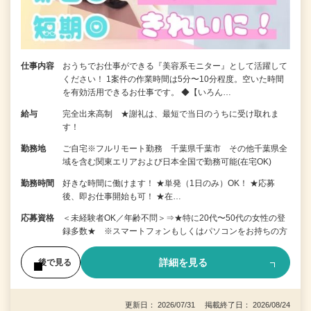
仕事内容
おうちでお仕事ができる『美容系モニター』として活躍して
ください！ 1案件の作業時間は5分〜10分程度。空いた時間
を有効活用できるお仕事です。 ◆【いろん…
給与
完全出来高制 ★謝礼は、最短で当日のうちに受け取れま
す！
勤務地
ご自宅※フルリモート勤務 千葉県千葉市 その他千葉県全
域を含む関東エリアおよび日本全国で勤務可能(在宅OK)
勤務時間
好きな時間に働けます！ ★単発（1日のみ）OK！ ★応募
後、即お仕事開始も可！ ★在…
応募資格
＜未経験者OK／年齢不問＞⇒★特に20代〜50代の女性の登
録多数★ ※スマートフォンもしくはパソコンをお持ちの方
詳細を見る
後で見る
更新日： 2026/07/31 掲載終了日： 2026/08/24