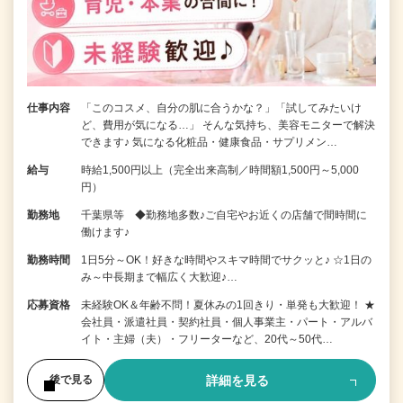
仕事内容
「このコスメ、自分の肌に合うかな？」「試してみたいけ
ど、費用が気になる…」 そんな気持ち、美容モニターで解決
できます♪ 気になる化粧品・健康食品・サプリメン…
給与
時給1,500円以上（完全出来高制／時間額1,500円～5,000
円）
勤務地
千葉県等 ◆勤務地多数♪ご自宅やお近くの店舗で間時間に
働けます♪
勤務時間
1日5分～OK！好きな時間やスキマ時間でサクッと♪ ☆1日の
み～中長期まで幅広く大歓迎♪…
応募資格
未経験OK＆年齢不問！夏休みの1回きり・単発も大歓迎！ ★
会社員・派遣社員・契約社員・個人事業主・パート・アルバ
イト・主婦（夫）・フリーターなど、20代～50代…
詳細を見る
後で見る