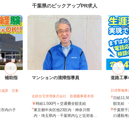
千葉県のピックアップPR求人
フ 補助指
マンションの清掃指導員
道路工事
日清警備東
育成課 児童
近鉄住宅管理株式会社 首都圏事業本部
日給11,
時給1,500円＋交通費全額支給
額支給 ★
葉市内の子
東京都中央区他23区内・神奈川県
千葉県千
内・埼玉県内・千葉県内など近郊各...
の通勤考