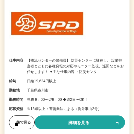
仕事内容
【物流センターの警備員】 防災センターに駐在し、 設備担
当者とともに各種発報の対応やモニター監視、巡回などをお
任せします！ ▼主な仕事内容 ・防災センタ…
給与
日給19,624円以上
勤務地
千葉県市川市
勤務時間
当務 9：00〜翌9：00 ◆週2日〜OK！
応募資格
※18歳以上：警備業法による（例外事由2号）
詳細を見る
後で見る