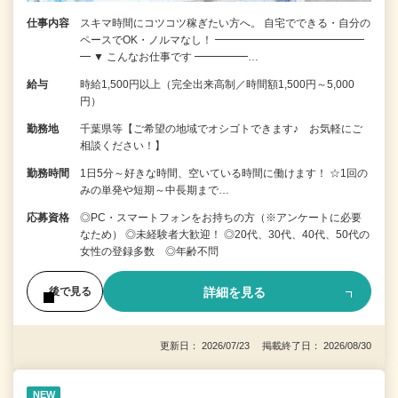
仕事内容
スキマ時間にコツコツ稼ぎたい方へ。 自宅でできる・自分の
ペースでOK・ノルマなし！ ━━━━━━━━━━━━━━
━ ▼ こんなお仕事です ━━━━━…
給与
時給1,500円以上（完全出来高制／時間額1,500円～5,000
円）
勤務地
千葉県等【ご希望の地域でオシゴトできます♪ お気軽にご
相談ください！】
勤務時間
1日5分～好きな時間、空いている時間に働けます！ ☆1回の
みの単発や短期～中長期まで…
応募資格
◎PC・スマートフォンをお持ちの方（※アンケートに必要
なため） ◎未経験者大歓迎！ ◎20代、30代、40代、50代の
女性の登録多数 ◎年齢不問
詳細を見る
後で見る
更新日： 2026/07/23 掲載終了日： 2026/08/30
NEW