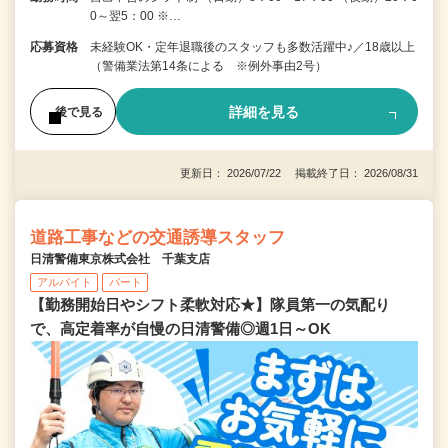
0～翌5：00 ※…
応募資格
未経験OK・定年退職後のスタッフも多数活躍中♪／18歳以上
（警備業法第14条による ※例外事由2号）
詳細を見る
後で見る
更新日： 2026/07/22 掲載終了日： 2026/08/31
道路工事などの交通誘導スタッフ
日清警備東京株式会社 千葉支店
アルバイト
パート
【勤務開始日やシフト柔軟対応★】隊員第一の気配り
で、高定着率が自慢の日清警備◎週1日～OK