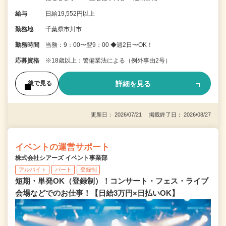
給与
日給19,552円以上
勤務地
千葉県市川市
勤務時間
当務：9：00〜翌9：00 ◆週2日〜OK！
応募資格
※18歳以上：警備業法による（例外事由2号）
詳細を見る
後で見る
更新日： 2026/07/21 掲載終了日： 2026/08/27
イベントの運営サポート
株式会社シアーズ イベント事業部
アルバイト
パート
登録制
短期・単発OK（登録制）！コンサート・フェス・ライブ
会場などでのお仕事！【日給3万円×日払いOK】