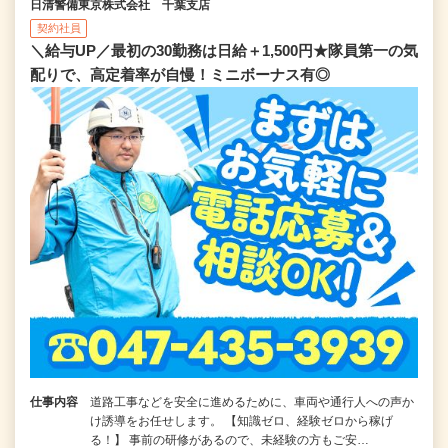
日清警備東京株式会社 千葉支店
契約社員
＼給与UP／最初の30勤務は日給＋1,500円★隊員第一の気
配りで、高定着率が自慢！ミニボーナス有◎
仕事内容
道路工事などを安全に進めるために、車両や通行人への声か
け誘導をお任せします。 【知識ゼロ、経験ゼロから稼げ
る！】 事前の研修があるので、未経験の方もご安…