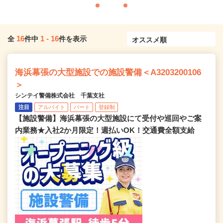
16
1
-
16
全
件中
件を表示
海浜幕張の大型施設での施設警備＜A3203200106
＞
シンテイ警備株式会社 千葉支社
注目
アルバイト
パート
登録制
【施設警備】海浜幕張の大型施設にて受付や巡回やご案
内業務★入社2か月限定！週払いOK！交通費全額支給