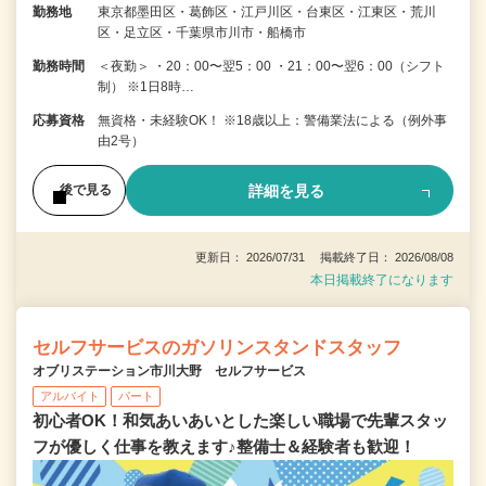
勤務地
東京都墨田区・葛飾区・江戸川区・台東区・江東区・荒川
区・足立区・千葉県市川市・船橋市
勤務時間
＜夜勤＞ ・20：00〜翌5：00 ・21：00〜翌6：00（シフト
制） ※1日8時…
応募資格
無資格・未経験OK！ ※18歳以上：警備業法による（例外事
由2号）
詳細を見る
後で見る
更新日： 2026/07/31 掲載終了日： 2026/08/08
本日掲載終了になります
セルフサービスのガソリンスタンドスタッフ
オブリステーション市川大野 セルフサービス
アルバイト
パート
初心者OK！和気あいあいとした楽しい職場で先輩スタッ
フが優しく仕事を教えます♪整備士＆経験者も歓迎！