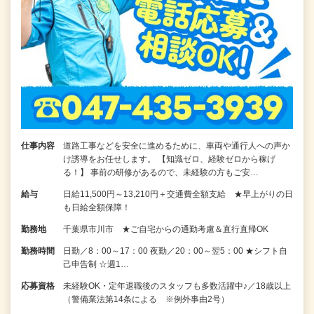
仕事内容
道路工事などを安全に進めるために、車両や通行人への声か
け誘導をお任せします。 【知識ゼロ、経験ゼロから稼げ
る！】 事前の研修があるので、未経験の方もご安…
給与
日給11,500円～13,210円＋交通費全額支給 ★早上がりの日
も日給全額保障！
勤務地
千葉県市川市 ★ご自宅からの通勤考慮＆直行直帰OK
勤務時間
日勤／8：00～17：00 夜勤／20：00～翌5：00 ★シフト自
己申告制 ☆週1…
応募資格
未経験OK・定年退職後のスタッフも多数活躍中♪／18歳以上
（警備業法第14条による ※例外事由2号）