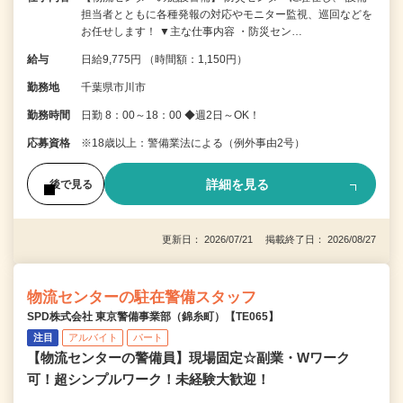
担当者とともに各種発報の対応やモニター監視、巡回などを
お任せします！ ▼主な仕事内容 ・防災セン…
給与
日給9,775円 （時間額：1,150円）
勤務地
千葉県市川市
勤務時間
日勤 8：00～18：00 ◆週2日～OK！
応募資格
※18歳以上：警備業法による（例外事由2号）
詳細を見る
後で見る
更新日： 2026/07/21 掲載終了日： 2026/08/27
物流センターの駐在警備スタッフ
SPD株式会社 東京警備事業部（錦糸町）【TE065】
注目
アルバイト
パート
【物流センターの警備員】現場固定☆副業・Wワーク
可！超シンプルワーク！未経験大歓迎！