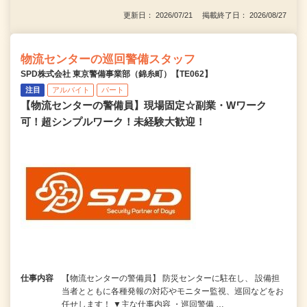
更新日： 2026/07/21 掲載終了日： 2026/08/27
物流センターの巡回警備スタッフ
SPD株式会社 東京警備事業部（錦糸町）【TE062】
注目
アルバイト
パート
【物流センターの警備員】現場固定☆副業・Wワーク
可！超シンプルワーク！未経験大歓迎！
仕事内容
【物流センターの警備員】 防災センターに駐在し、 設備担
当者とともに各種発報の対応やモニター監視、巡回などをお
任せします！ ▼主な仕事内容 ・巡回警備 …