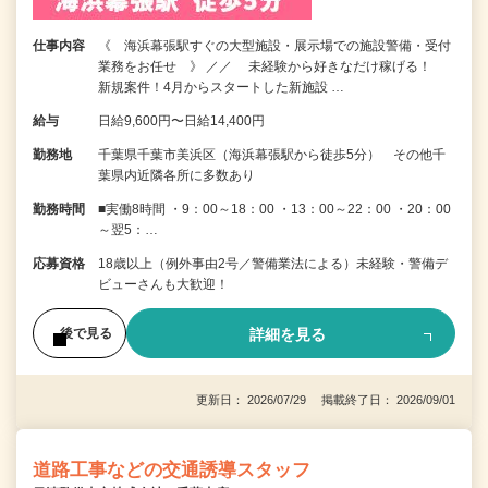
仕事内容
《 海浜幕張駅すぐの大型施設・展示場での施設警備・受付
業務をお任せ 》 ／／ 未経験から好きなだけ稼げる！
新規案件！4月からスタートした新施設 …
給与
日給9,600円〜日給14,400円
勤務地
千葉県千葉市美浜区（海浜幕張駅から徒歩5分） その他千
葉県内近隣各所に多数あり
勤務時間
■実働8時間 ・9：00～18：00 ・13：00～22：00 ・20：00
～翌5：…
応募資格
18歳以上（例外事由2号／警備業法による）未経験・警備デ
ビューさんも大歓迎！
詳細を見る
後で見る
更新日： 2026/07/29 掲載終了日： 2026/09/01
道路工事などの交通誘導スタッフ