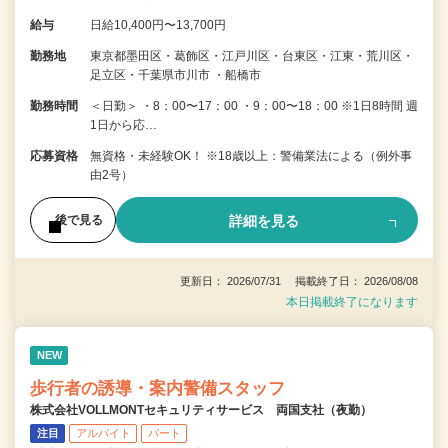
給与
日給10,400円〜13,700円
勤務地
東京都墨田区・葛飾区・江戸川区・台東区・江東・荒川区・
足立区・千葉県市川市 ・船橋市
勤務時間
＜日勤＞ ・8：00〜17：00 ・9：00〜18：00 ※1日8時間 週
1日から応…
応募資格
無資格・未経験OK！ ※18歳以上：警備業法による（例外事
由2号）
詳細を見る
後で見る
更新日： 2026/07/31 掲載終了日： 2026/08/08
本日掲載終了になります
NEW
歩行者の誘導・案内警備スタッフ
株式会社VOLLMONTセキュリティサービス 両国支社（夜勤）
注目
アルバイト
パート