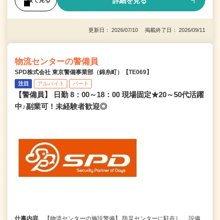
詳細を見る
後で見る
更新日： 2026/07/10 掲載終了日： 2026/09/11
物流センターの警備員
SPD株式会社 東京警備事業部（錦糸町）【TE069】
注目
アルバイト
パート
【警備員】 日勤 8：00～18：00 現場固定★20～50代活躍
中♪副業可！未経験者歓迎◎
仕事内容
【物流センターの施設警備】 防災センターに駐在し、 設備