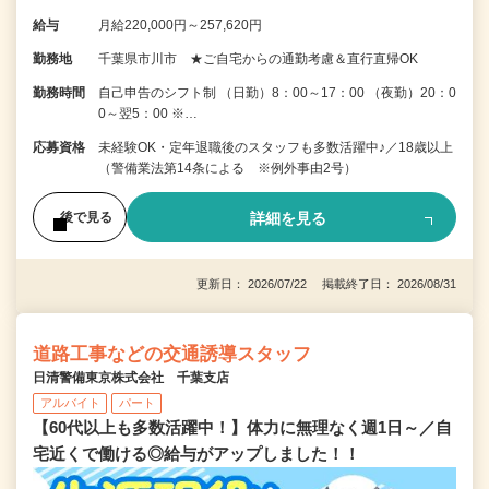
給与
月給220,000円～257,620円
勤務地
千葉県市川市 ★ご自宅からの通勤考慮＆直行直帰OK
勤務時間
自己申告のシフト制 （日勤）8：00～17：00 （夜勤）20：0
0～翌5：00 ※…
応募資格
未経験OK・定年退職後のスタッフも多数活躍中♪／18歳以上
（警備業法第14条による ※例外事由2号）
詳細を見る
後で見る
更新日： 2026/07/22 掲載終了日： 2026/08/31
道路工事などの交通誘導スタッフ
日清警備東京株式会社 千葉支店
アルバイト
パート
【60代以上も多数活躍中！】体力に無理なく週1日～／自
宅近くで働ける◎給与がアップしました！！