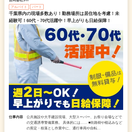
合同会社STI
アルバイト
パート
千葉県内の現場多数あり！勤務場所は居住地を考慮！未
経験可！60代・70代活躍中！早上がりも日給保障！
仕事内容
公共施設や大手建設現場、大型スーパー、お祭り会場などで
の交通誘導警備業務。 具体的には…… ■街路樹や植込みなど
の剪定・枝落とし作業中に、通行車両や自転…