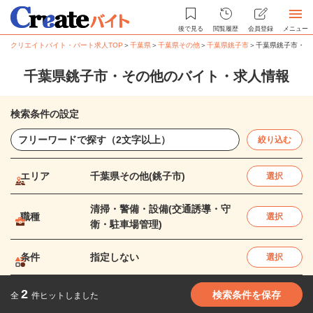
後で見る
閲覧履歴
会員登録
メニュー
クリエイトバイト・パート求人TOP
＞
千葉県
＞
千葉県その他
＞
千葉県銚子市
＞
千葉県銚子市・そ
千葉県銚子市・その他のバイト・求人情報
検索条件の設定
絞り込む
エリア
千葉県その他(銚子市)
選択
清掃・警備・設備(交通誘導・守
職種
選択
衛・駐車場管理)
条件
指定しない
選択
2
検索条件を保存
全
件ヒットしました