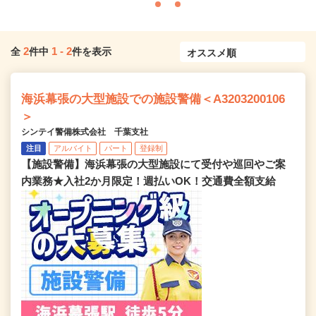
2
1
-
2
全
件中
件を表示
海浜幕張の大型施設での施設警備＜A3203200106
＞
シンテイ警備株式会社 千葉支社
注目
アルバイト
パート
登録制
【施設警備】海浜幕張の大型施設にて受付や巡回やご案
内業務★入社2か月限定！週払いOK！交通費全額支給