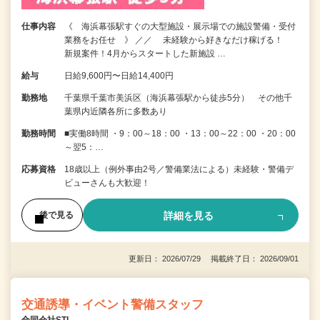
仕事内容
《 海浜幕張駅すぐの大型施設・展示場での施設警備・受付
業務をお任せ 》 ／／ 未経験から好きなだけ稼げる！
新規案件！4月からスタートした新施設 …
給与
日給9,600円〜日給14,400円
勤務地
千葉県千葉市美浜区（海浜幕張駅から徒歩5分） その他千
葉県内近隣各所に多数あり
勤務時間
■実働8時間 ・9：00～18：00 ・13：00～22：00 ・20：00
～翌5：…
応募資格
18歳以上（例外事由2号／警備業法による）未経験・警備デ
ビューさんも大歓迎！
詳細を見る
後で見る
更新日： 2026/07/29 掲載終了日： 2026/09/01
交通誘導・イベント警備スタッフ