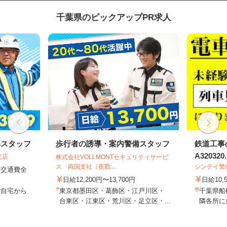
千葉県のピックアップPR求人
導スタッフ
歩行者の誘導・案内警備スタッフ
鉄道工事
A320320..
支店
株式会社VOLLMONTセキュリティサービ
ス 両国支社（夜勤...
シンテイ警
円＋交通費全
日給12,200円〜13,700円
日給10,
ご自宅から
東京都墨田区・葛飾区・江戸川区・
千葉県船
台東区・江東区・荒川区・足立区・...
隣各所に