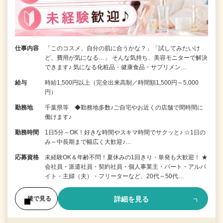
仕事内容
「このコスメ、自分の肌に合うかな？」「試してみたいけ
ど、費用が気になる…」 そんな気持ち、美容モニターで解決
できます♪ 気になる化粧品・健康食品・サプリメン…
給与
時給1,500円以上（完全出来高制／時間額1,500円～5,000
円）
勤務地
千葉県等 ◆勤務地多数♪ご自宅やお近くの店舗で間時間に
働けます♪
勤務時間
1日5分～OK！好きな時間やスキマ時間でサクッと♪ ☆1日の
み～中長期まで幅広く大歓迎♪…
応募資格
未経験OK＆年齢不問！夏休みの1回きり・単発も大歓迎！ ★
会社員・派遣社員・契約社員・個人事業主・パート・アルバ
イト・主婦（夫）・フリーターなど、20代～50代…
詳細を見る
後で見る