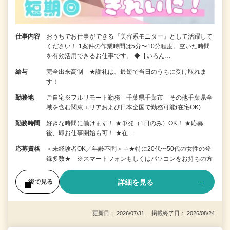
仕事内容
おうちでお仕事ができる『美容系モニター』として活躍して
ください！ 1案件の作業時間は5分〜10分程度。空いた時間
を有効活用できるお仕事です。 ◆【いろん…
給与
完全出来高制 ★謝礼は、最短で当日のうちに受け取れま
す！
勤務地
ご自宅※フルリモート勤務 千葉県千葉市 その他千葉県全
域を含む関東エリアおよび日本全国で勤務可能(在宅OK)
勤務時間
好きな時間に働けます！ ★単発（1日のみ）OK！ ★応募
後、即お仕事開始も可！ ★在…
応募資格
＜未経験者OK／年齢不問＞⇒★特に20代〜50代の女性の登
録多数★ ※スマートフォンもしくはパソコンをお持ちの方
詳細を見る
後で見る
更新日： 2026/07/31 掲載終了日： 2026/08/24