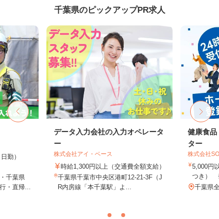
千葉県のピックアップPR求人
データ入力会社の入力オペレータ
健康食品
ー
ター
株式会社アイ・ベース
株式会社SO
0円（日勤）
時給1,300円以上（交通費全額支給）
5,000
つき） 
・千葉県
千葉県千葉市中央区港町12-21-3F（J
・直帰...
R内房線「本千葉駅」よ...
千葉県