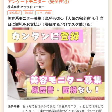
アンケートモニター（完全在宅）
株式会社 クラウドワーカー
業務委託
登録制
在宅・内職
美容系モニター募集！単発もOK♪【人気の完全在宅♪】当
日に謝礼をお支払い！登録するだけでスグ働ける！
仕事内容
おうちでお仕事ができる『美容系モニター』として活躍して
ください！ 1案件の作業時間は5分〜10分程度。空いた時間