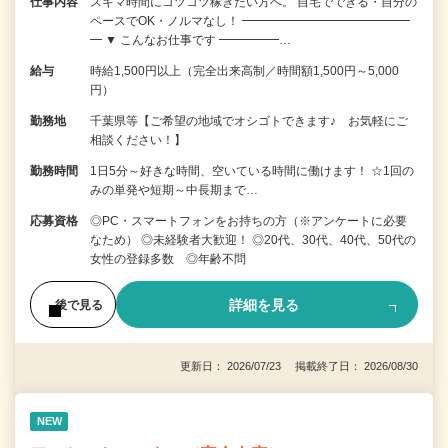
仕事内容
スキマ時間にコツコツ稼ぎたい方へ。 自宅でできる・自分の
ペースでOK・ノルマなし！ ━━━━━━━━━━━━━━
━ ▼ こんなお仕事です ━━━━━…
給与
時給1,500円以上（完全出来高制／時間額1,500円～5,000
円）
勤務地
千葉県等【ご希望の地域でオシゴトできます♪ お気軽にご
相談ください！】
勤務時間
1日5分～好きな時間、空いている時間に働けます！ ☆1回の
みの単発や短期～中長期まで…
応募資格
◎PC・スマートフォンをお持ちの方（※アンケートに必要
なため） ◎未経験者大歓迎！ ◎20代、30代、40代、50代の
女性の登録多数 ◎年齢不問
詳細を見る
後で見る
更新日： 2026/07/23 掲載終了日： 2026/08/30
NEW