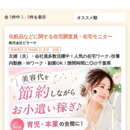
5
1
-
5
全
件中
件を表示
化粧品などに関する在宅調査員・在宅モニター
株式会社ビサーチ
業務委託
登録制
在宅・内職
主婦（夫）・会社員多数活躍中！人気の在宅ワーク♪扶養
内勤務・Wワーク・副業OK！隙間時間に◎@千葉県