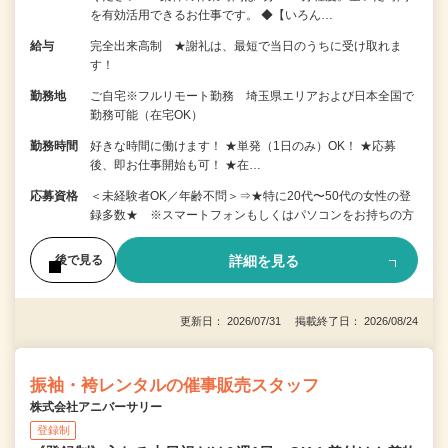
を有効活用できるお仕事です。 ◆【いろん…
給与
完全出来高制 ★謝礼は、最短で当日のうちに受け取れま
す！
勤務地
ご自宅※フルリモート勤務 埼玉県エリアおよび日本全国で
勤務可能（在宅OK）
勤務時間
好きな時間に働けます！ ★単発（1日のみ）OK！ ★応募
後、即お仕事開始も可！ ★在…
応募資格
＜未経験者OK／年齢不問＞⇒★特に20代〜50代の女性の登
録多数★ ※スマートフォンもしくはパソコンをお持ちの方
詳細を見る
後で見る
更新日： 2026/07/31 掲載終了日： 2026/08/24
振袖・袴レンタルの催事販売スタッフ
株式会社アニバーサリー
登録制