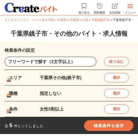
後で見る
閲覧履歴
会員登録
メニュー
クリエイトバイト・パート求人TOP
＞
千葉県
＞
千葉県その他
＞
千葉県銚子市
＞
千葉県銚子市・そ
千葉県銚子市・その他のバイト・求人情報
検索条件の設定
絞り込む
エリア
千葉県その他(銚子市)
選択
職種
指定しない
選択
条件
女性5割以上
選択
5
検索条件を保存
全
件ヒットしました