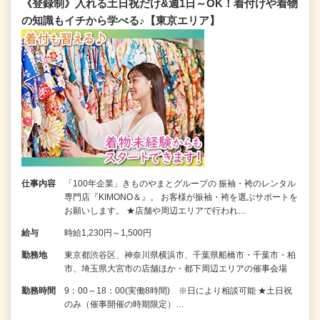
《登録制》入れる土日祝だけ&週1日～OK！着付けや着物
の知識もイチから学べる♪【東京エリア】
仕事内容
「100年企業」きものやまとグループの 振袖・袴のレンタル
専門店『KIMONO＆』。 お客様が振袖・袴を選ぶサポートを
お願いします。 ★店舗や周辺エリアで行われ…
給与
時給1,230円～1,500円
勤務地
東京都渋谷区、神奈川県横浜市、千葉県船橋市・千葉市・柏
市、埼玉県大宮市の店舗ほか・都下周辺エリアの催事会場
勤務時間
9：00～18：00(実働8時間) ※日により相談可能 ★土日祝
のみ（催事開催の時期限定）…