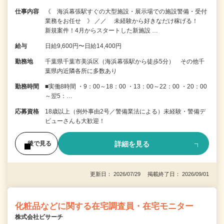
仕事内容
《 海浜幕張駅すぐの大型施設・展示場での施設警備・受付
業務をお任せ 》 ／／ 未経験から好きなだけ稼げる！
新規案件！4月からスタートした新施設 …
給与
日給9,600円〜日給14,400円
勤務地
千葉県千葉市美浜区（海浜幕張駅から徒歩5分） その他千
葉県内近隣各所に多数あり
勤務時間
■実働8時間 ・9：00～18：00 ・13：00～22：00 ・20：00
～翌5：…
応募資格
18歳以上（例外事由2号／警備業法による）未経験・警備デ
ビューさんも大歓迎！
詳細を見る
後で見る
更新日： 2026/07/29 掲載終了日： 2026/09/01
化粧品などに関する在宅調査員・在宅モニター
株式会社ビサーチ