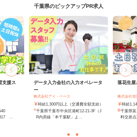
千葉県のピックアップPR求人
習支援ス
データ入力会社の入力オペレータ
落花生屋
ー
株式会社アイ・ベース
株式会社池
時給1,300円以上（交通費全額支給）
時給1,1
540
千葉県千葉市中央区港町12-21-3F（J
千葉県富
7 ...
R内房線「本千葉駅」よ...
料交差点