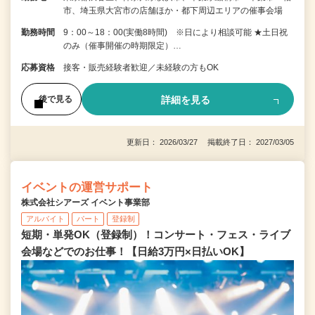
市、埼玉県大宮市の店舗ほか・都下周辺エリアの催事会場
勤務時間
9：00～18：00(実働8時間) ※日により相談可能 ★土日祝
のみ（催事開催の時期限定）…
応募資格
接客・販売経験者歓迎／未経験の方もOK
詳細を見る
後で見る
更新日： 2026/03/27 掲載終了日： 2027/03/05
イベントの運営サポート
株式会社シアーズ イベント事業部
アルバイト
パート
登録制
短期・単発OK（登録制）！コンサート・フェス・ライブ
会場などでのお仕事！【日給3万円×日払いOK】