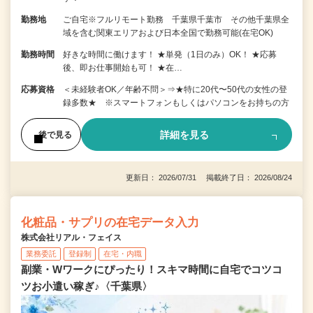
勤務地
ご自宅※フルリモート勤務 千葉県千葉市 その他千葉県全
域を含む関東エリアおよび日本全国で勤務可能(在宅OK)
勤務時間
好きな時間に働けます！ ★単発（1日のみ）OK！ ★応募
後、即お仕事開始も可！ ★在…
応募資格
＜未経験者OK／年齢不問＞⇒★特に20代〜50代の女性の登
録多数★ ※スマートフォンもしくはパソコンをお持ちの方
詳細を見る
後で見る
更新日： 2026/07/31 掲載終了日： 2026/08/24
化粧品・サプリの在宅データ入力
株式会社リアル・フェイス
業務委託
登録制
在宅・内職
副業・Wワークにぴったり！スキマ時間に自宅でコツコ
ツお小遣い稼ぎ♪〈千葉県〉