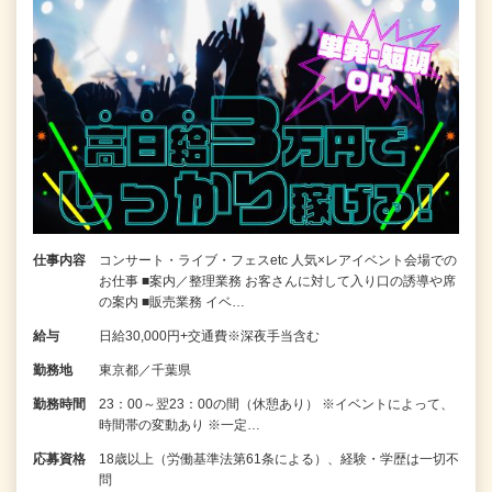
仕事内容
コンサート・ライブ・フェスetc 人気×レアイベント会場での
お仕事 ■案内／整理業務 お客さんに対して入り口の誘導や席
の案内 ■販売業務 イベ…
給与
日給30,000円+交通費※深夜手当含む
勤務地
東京都／千葉県
勤務時間
23：00～翌23：00の間（休憩あり） ※イベントによって、
時間帯の変動あり ※一定…
応募資格
18歳以上（労働基準法第61条による）、経験・学歴は一切不
問