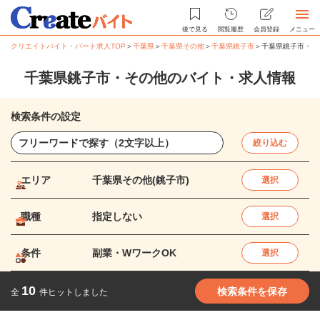
後で見る
閲覧履歴
会員登録
メニュー
クリエイトバイト・パート求人TOP
＞
千葉県
＞
千葉県その他
＞
千葉県銚子市
＞
千葉県銚子市・そ
千葉県銚子市・その他のバイト・求人情報
検索条件の設定
絞り込む
エリア
千葉県その他(銚子市)
選択
職種
指定しない
選択
条件
副業・WワークOK
選択
10
検索条件を保存
全
件ヒットしました