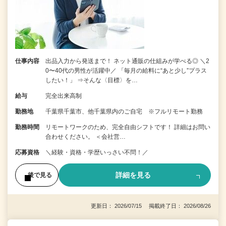
仕事内容
出品入力から発送まで！ ネット通販の仕組みが学べる◎ ＼2
0〜40代の男性が活躍中／ 「毎月の給料に“あと少し”プラス
したい！」 ⇒そんな〈目標〉を…
給与
完全出来高制
勤務地
千葉県千葉市、他千葉県内のご自宅 ※フルリモート勤務
勤務時間
リモートワークのため、完全自由シフトです！ 詳細はお問い
合わせください。 ＜会社営…
応募資格
＼経験・資格・学歴いっさい不問！／
詳細を見る
後で見る
更新日： 2026/07/15 掲載終了日： 2026/08/26