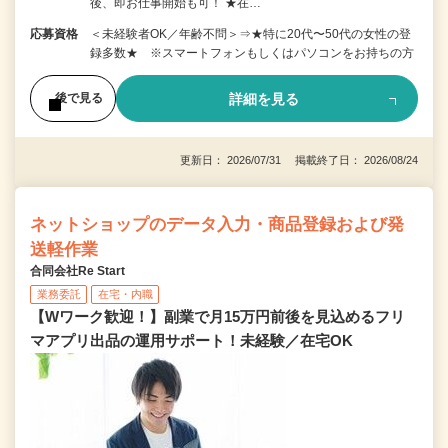
後、即お仕事開始も可！ ★在…
応募資格
＜未経験者OK／年齢不問＞⇒★特に20代〜50代の女性の登
録多数★ ※スマートフォンもしくはパソコンをお持ちの方
詳細を見る
後で見る
更新日： 2026/07/31 掲載終了日： 2026/08/24
ネットショップのデータ入力・商品登録および発
送軽作業
合同会社Re Start
業務委託
在宅・内職
【Wワーク歓迎！】副業で月15万円前後を見込めるフリ
マアプリ出品の運用サポート！未経験／在宅OK