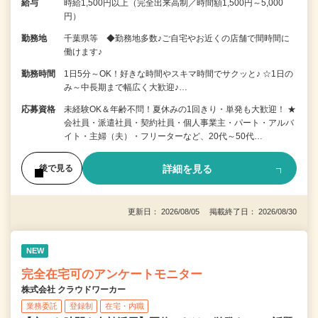
給与
時給1,500円以上（完全出来高制／時間額1,500円～5,000
円）
勤務地
千葉県等 ◆勤務地多数♪ご自宅やお近くの店舗で間時間に
働けます♪
勤務時間
1日5分～OK！好きな時間やスキマ時間でサクッと♪ ☆1日の
み～中長期まで幅広く大歓迎♪…
応募資格
未経験OK＆年齢不問！夏休みの1回きり・単発も大歓迎！ ★
会社員・派遣社員・契約社員・個人事業主・パート・アルバ
イト・主婦（夫）・フリーターなど、20代～50代…
詳細を見る
後で見る
更新日： 2026/08/05 掲載終了日： 2026/08/30
NEW
完全在宅可のアンケートモニター
株式会社 クラウドワーカー
業務委託
登録制
在宅・内職