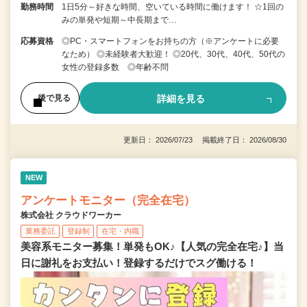
勤務時間
1日5分～好きな時間、空いている時間に働けます！ ☆1回の
みの単発や短期～中長期まで…
応募資格
◎PC・スマートフォンをお持ちの方（※アンケートに必要
なため） ◎未経験者大歓迎！ ◎20代、30代、40代、50代の
女性の登録多数 ◎年齢不問
詳細を見る
後で見る
更新日： 2026/07/23 掲載終了日： 2026/08/30
NEW
アンケートモニター（完全在宅）
株式会社 クラウドワーカー
業務委託
登録制
在宅・内職
美容系モニター募集！単発もOK♪【人気の完全在宅♪】当
日に謝礼をお支払い！登録するだけでスグ働ける！