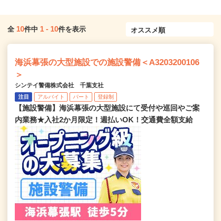
10
1
-
10
全
件中
件を表示
海浜幕張の大型施設での施設警備＜A3203200106
＞
シンテイ警備株式会社 千葉支社
注目
アルバイト
パート
登録制
【施設警備】海浜幕張の大型施設にて受付や巡回やご案
内業務★入社2か月限定！週払いOK！交通費全額支給