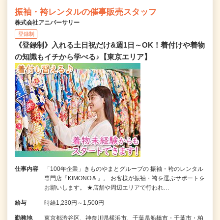
振袖・袴レンタルの催事販売スタッフ
株式会社アニバーサリー
登録制
《登録制》入れる土日祝だけ&週1日～OK！着付けや着物
の知識もイチから学べる♪【東京エリア】
仕事内容
「100年企業」きものやまとグループの 振袖・袴のレンタル
専門店『KIMONO＆』。 お客様が振袖・袴を選ぶサポートを
お願いします。 ★店舗や周辺エリアで行われ…
給与
時給1,230円～1,500円
勤務地
東京都渋谷区、神奈川県横浜市、千葉県船橋市・千葉市・柏