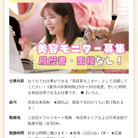
仕事内容
おうちでお仕事ができる『美容系モニター』として活躍して
ください！ 1案件の作業時間は5分〜10分程度。空いた時間
を有効活用できるお仕事です。 ◆【いろん…
給与
完全出来高制 ★謝礼は、最短で当日のうちに受け取れま
す！
勤務地
ご自宅※フルリモート勤務 埼玉県エリアおよび日本全国で
勤務可能（在宅OK）
勤務時間
好きな時間に働けます！ ★単発（1日のみ）OK！ ★応募