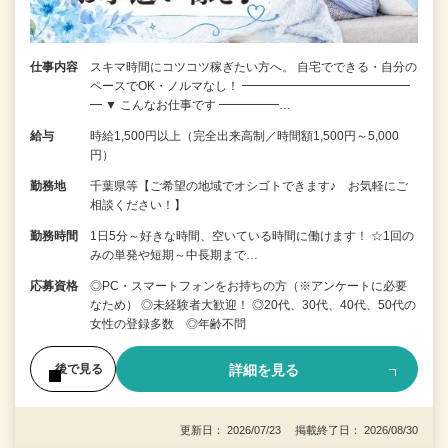
仕事内容
スキマ時間にコツコツ稼ぎたい方へ。 自宅でできる・自分の
ペースでOK・ノルマなし！ ━━━━━━━━━━━━━━
━ ▼ こんなお仕事です ━━━━━…
給与
時給1,500円以上（完全出来高制／時間額1,500円～5,000
円）
勤務地
千葉県等【ご希望の地域でオシゴトできます♪ お気軽にご
相談ください！】
勤務時間
1日5分～好きな時間、空いている時間に働けます！ ☆1回の
みの単発や短期～中長期まで…
応募資格
◎PC・スマートフォンをお持ちの方（※アンケートに必要
なため） ◎未経験者大歓迎！ ◎20代、30代、40代、50代の
女性の登録多数 ◎年齢不問
詳細を見る
後で見る
更新日： 2026/07/23 掲載終了日： 2026/08/30