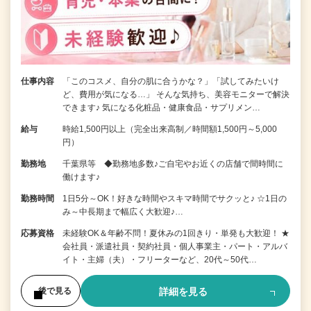
仕事内容
「このコスメ、自分の肌に合うかな？」「試してみたいけ
ど、費用が気になる…」 そんな気持ち、美容モニターで解決
できます♪ 気になる化粧品・健康食品・サプリメン…
給与
時給1,500円以上（完全出来高制／時間額1,500円～5,000
円）
勤務地
千葉県等 ◆勤務地多数♪ご自宅やお近くの店舗で間時間に
働けます♪
勤務時間
1日5分～OK！好きな時間やスキマ時間でサクッと♪ ☆1日の
み～中長期まで幅広く大歓迎♪…
応募資格
未経験OK＆年齢不問！夏休みの1回きり・単発も大歓迎！ ★
会社員・派遣社員・契約社員・個人事業主・パート・アルバ
イト・主婦（夫）・フリーターなど、20代～50代…
詳細を見る
後で見る