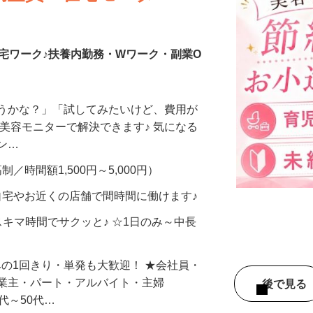
調査員・在宅モニター
宅ワーク♪扶養内勤務・Wワーク・副業O
合うかな？」「試してみたいけど、費用が
、美容モニターで解決できます♪ 気になる
メン…
制／時間額1,500円～5,000円）
自宅やお近くの店舗で間時間に働けます♪
スキマ時間でサクッと♪ ☆1日のみ～中長
みの1回きり・単発も大歓迎！ ★会社員・
事業主・パート・アルバイト・主婦