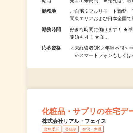
お仕事です。 ◆【いろん…
給与
完全出来高制 ★謝礼は、
勤務地
ご自宅※フルリモート勤務
関東エリアおよび日本全国で勤
勤務時間
好きな時間に働けます！ ★
開始も可！ ★在…
応募資格
＜未経験者OK／年齢不問＞
※スマートフォンもしくは
化粧品・サプリの在宅デ