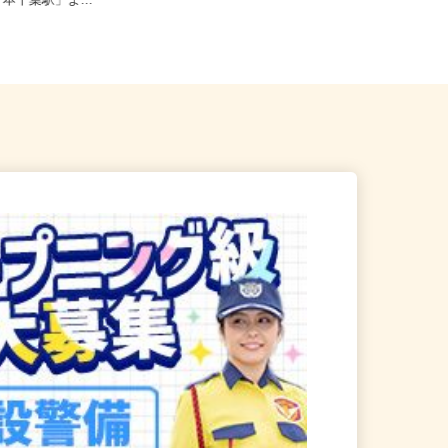
葉市中央区港町12-21-3F（J
全域 ☆現場多数あり（直行・直
「本千葉駅」よ...
帰...