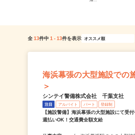
千葉県千葉市中央区港町12-21-3F（J
全域 ☆現場多数あり（
R内房線「本千葉駅」よ...
帰...
全
13
件中
1
-
13
件を表示
海浜幕張の大型施設での施設警
＞
シンテイ警備株式会社 千葉支社
注目
アルバイト
パート
登録制
【施設警備】海浜幕張の大型施設にて受
週払いOK！交通費全額支給