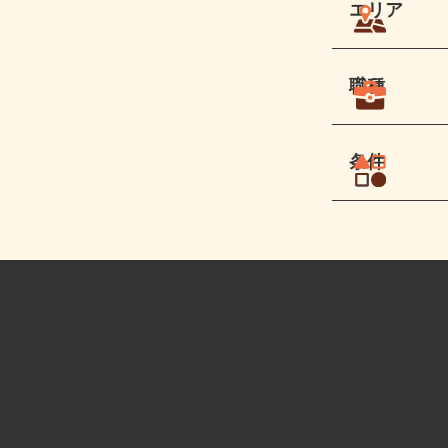
エリア
職種
条件