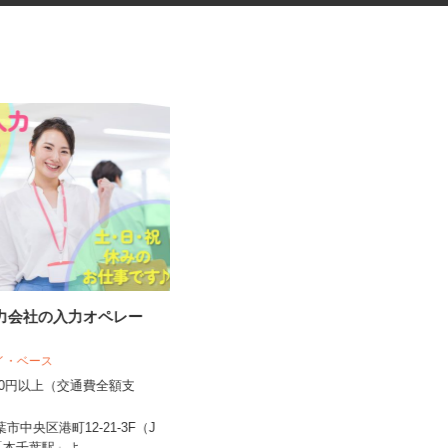
入力会社の入力オペレー
交通誘導警備スタッフ
木口総合保全株式会社
アイ・ベース
日給11,000円～12,500円（日勤）
,300円以上（交通費全額支
日給12,500円～...
東京都・神奈川県・埼玉県・千葉県