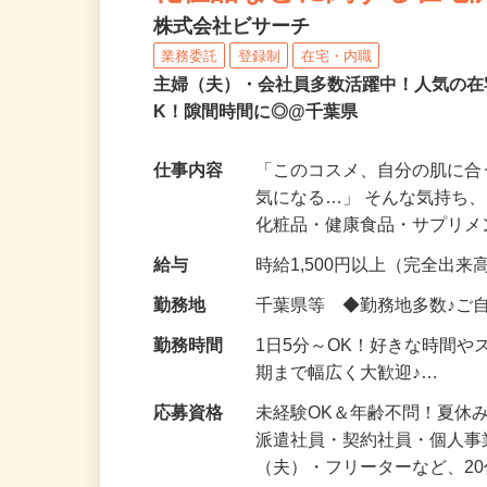
化粧品などに関する在宅
株式会社ビサーチ
業務委託
登録制
在宅・内職
主婦（夫）・会社員多数活躍中！人気の在
K！隙間時間に◎@千葉県
仕事内容
「このコスメ、自分の肌に
気になる…」 そんな気持ち
化粧品・健康食品・サプリ
給与
時給1,500円以上（完全出来高
勤務地
千葉県等 ◆勤務地多数♪ご
勤務時間
1日5分～OK！好きな時間や
期まで幅広く大歓迎♪…
応募資格
未経験OK＆年齢不問！夏休
派遣社員・契約社員・個人