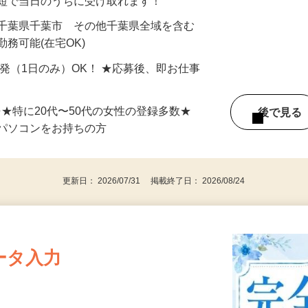
最短で当日のうちに受け取れます！
 千葉県千葉市 その他千葉県全域を含む
務可能(在宅OK)
単発（1日のみ）OK！ ★応募後、即お仕事
⇒★特に20代〜50代の女性の登録多数★
後で見
パソコンをお持ちの方
更新日： 2026/07/31 掲載終了日： 2026/08/24
ータ入力