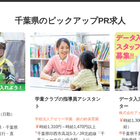
千葉県のピックアップPR求人
学童クラブの指導員アシスタン
データ
ト
ター
株式会社
00円（日勤）
学校法人アゼリー学園 銀の鈴保育園
時給1
時給1,310円～時給1,470円以上
給）
県・千葉県