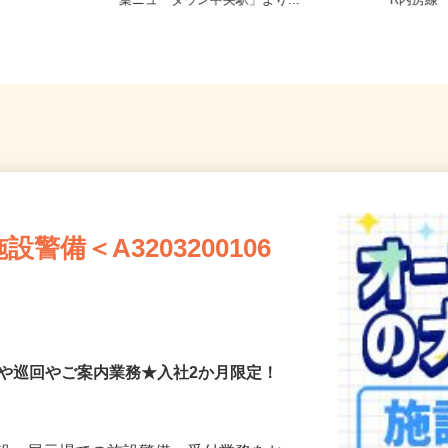
直行・直
千葉県印西市高花5-3／JR北総線「千
千葉県千
葉ニュータウン中央駅」より...
R内房線
備＜A3203200106
付や巡回やご案内業務★入社2か月限定！