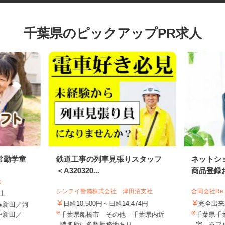
千葉県のピックアップPR求人
常勤学童
鉄道工事の列車見張りスタッフ
ネット
＜A320320...
商品登録
会
シンテイ警備株式会社 津田沼支社
合同会社Re
以上
日給10,500円～日給14,474円
完全
塚新田／河