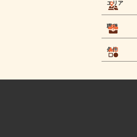
エリア
職種
条件