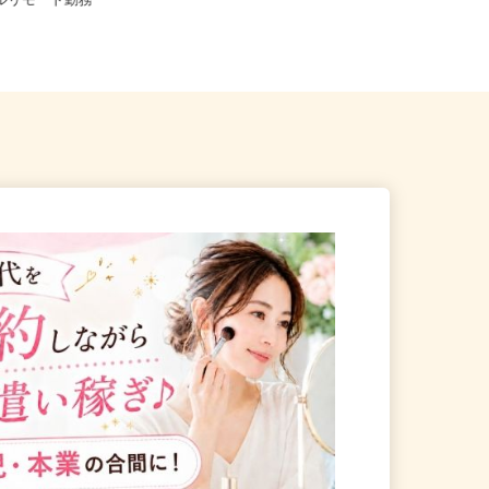
千葉市、他千葉県内のご自
原塚／五香／八ケ崎／松戸新田／
フルリモート勤務
二...