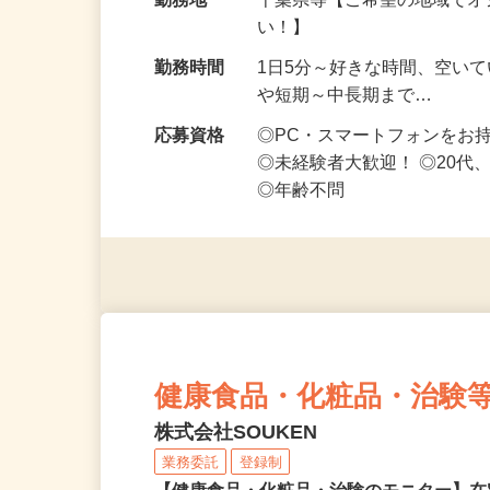
給与
時給1,500円以上（完全出来高
勤務地
千葉県等【ご希望の地域でオ
い！】
勤務時間
1日5分～好きな時間、空い
や短期～中長期まで…
応募資格
◎PC・スマートフォンをお
◎未経験者大歓迎！ ◎20代
◎年齢不問
健康食品・化粧品・治験