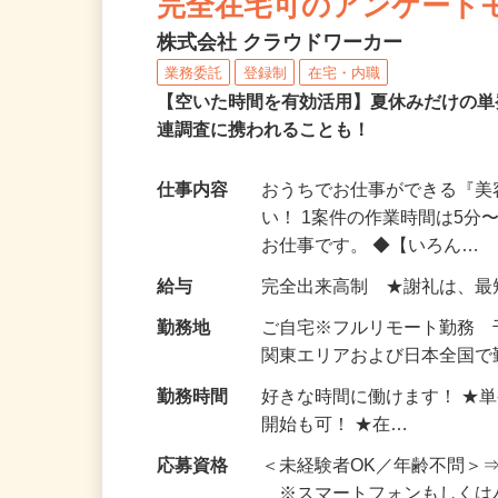
完全在宅可のアンケート
株式会社 クラウドワーカー
業務委託
登録制
在宅・内職
【空いた時間を有効活用】夏休みだけの単
連調査に携われることも！
仕事内容
おうちでお仕事ができる『
い！ 1案件の作業時間は5
お仕事です。 ◆【いろん…
給与
完全出来高制 ★謝礼は、
勤務地
ご自宅※フルリモート勤務
関東エリアおよび日本全国で勤
勤務時間
好きな時間に働けます！ ★
開始も可！ ★在…