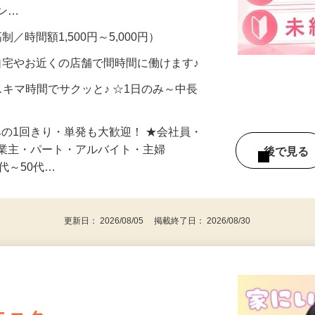
、美容モニターで解決できます♪ 気になる
メン…
制／時間額1,500円～5,000円）
自宅やお近くの店舗で間時間に働けます♪
スキマ時間でサクッと♪ ☆1日のみ～中長
みの1回きり・単発も大歓迎！ ★会社員・
事業主・パート・アルバイト・主婦
後で見
代～50代…
更新日： 2026/08/05 掲載終了日： 2026/08/30