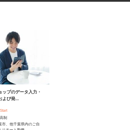
ショップのデータ入力・
放課後児童クラブの非常勤学童
および発...
スタッフ
NPO法人 松戸市学童保育の会
 Start
時給1,250円～1,400円以上
出来高制
千葉県松戸市金ケ作／高塚新田／河