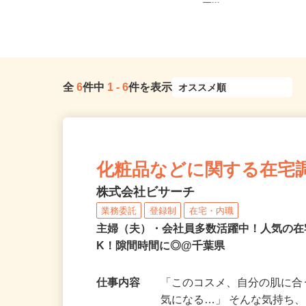
千葉県千葉市、他千葉県内のご自
原塚／五香／八ケ崎／松
宅 ※フルリモート勤務
二...
全
6
件中
1
-
6
件を表示
化粧品などに関する在宅
株式会社ビサーチ
業務委託
登録制
在宅・内職
主婦（夫）・会社員多数活躍中！人気の在
K！隙間時間に◎@千葉県
仕事内容
「このコスメ、自分の肌に