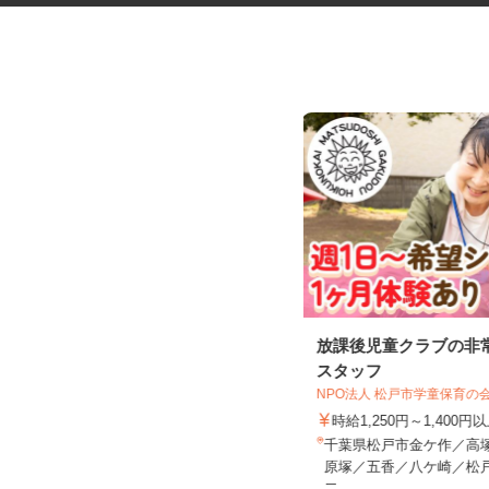
ネットショップのデータ入力・
放課後児童クラブの非
商品登録および発...
スタッフ
NPO法人 松戸市学童保育の
合同会社Re Start
時給1,250円～1,400円
完全出来高制
千葉県松戸市金ケ作／高