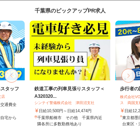
千葉県のピックアップPR求人
導スタッフ
鉄道工事の列車見張りスタッフ＜
歩行者の
A320320...
支店
株式会社VO
シンテイ警備株式会社 津田沼支社
ス 両国支社
円＋交通費全
日給10,500円～日給14,474円
日給12,
ご自宅から
千葉県船橋市 その他 千葉県内近
東京都墨
隣各所に多数勤務地あり
台東区・