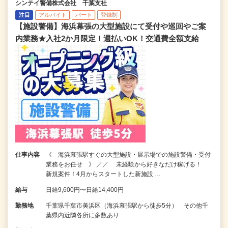
シンテイ警備株式会社 千葉支社
注目
アルバイト
パート
登録制
【施設警備】海浜幕張の大型施設にて受付や巡回やご案
内業務★入社2か月限定！週払いOK！交通費全額支給
仕事内容
《 海浜幕張駅すぐの大型施設・展示場での施設警備・受付
業務をお任せ 》 ／／ 未経験から好きなだけ稼げる！
新規案件！4月からスタートした新施設 …
給与
日給9,600円〜日給14,400円
勤務地
千葉県千葉市美浜区（海浜幕張駅から徒歩5分） その他千
葉県内近隣各所に多数あり