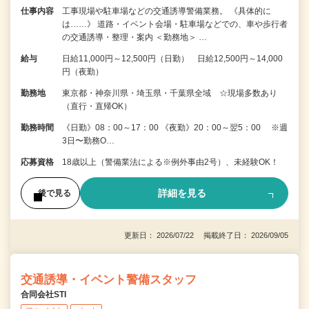
仕事内容
工事現場や駐車場などの交通誘導警備業務。 《具体的に
は……》 道路・イベント会場・駐車場などでの、車や歩行者
の交通誘導・整理・案内 ＜勤務地＞ …
給与
日給11,000円～12,500円（日勤） 日給12,500円～14,000
円（夜勤）
勤務地
東京都・神奈川県・埼玉県・千葉県全域 ☆現場多数あり
（直行・直帰OK）
勤務時間
《日勤》08：00～17：00 《夜勤》20：00～翌5：00 ※週
3日〜勤務O…
応募資格
18歳以上（警備業法による※例外事由2号）、未経験OK！
詳細を見る
後で見る
更新日： 2026/07/22 掲載終了日： 2026/09/05
交通誘導・イベント警備スタッフ
合同会社STI