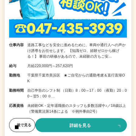
仕事内容
道路工事などを安全に進めるために、車両や通行人への声か
け誘導をお任せします。 【知識ゼロ、経験ゼロから稼げ
る！】 事前の研修があるので、未経験の方もご安…
給与
月給220,000円～257,620円
勤務地
千葉県千葉市美浜区 ★ご自宅からの通勤考慮＆直行直帰O
K
勤務時間
自己申告のシフト制 （日勤）8：00～17：00 （夜勤）20：0
0～翌5：00 ※…
応募資格
未経験OK・定年退職後のスタッフも多数活躍中♪／18歳以上
（警備業法第14条による ※例外事由2号）
詳細を見る
後で見る