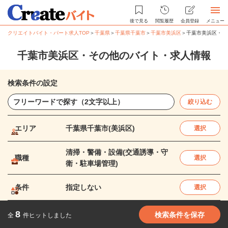
後で見る
閲覧履歴
会員登録
メニュー
クリエイトバイト・パート求人TOP
＞
千葉県
＞
千葉県千葉市
＞
千葉市美浜区
＞
千葉市美浜区・そ
千葉市美浜区・その他のバイト・求人情報
検索条件の設定
絞り込む
エリア
千葉県千葉市(美浜区)
選択
清掃・警備・設備(交通誘導・守
職種
選択
衛・駐車場管理)
条件
指定しない
選択
8
検索条件を保存
全
件ヒットしました