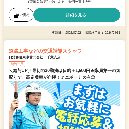
（警備業法第14条による ※例外事由2号）
詳細を見る
後で見る
更新日： 2026/07/22 掲載終了日： 2026/08/31
道路工事などの交通誘導スタッフ
日清警備東京株式会社 千葉支店
契約社員
＼給与UP／最初の30勤務は日給＋1,500円★隊員第一の気
配りで、高定着率が自慢！ミニボーナス有◎