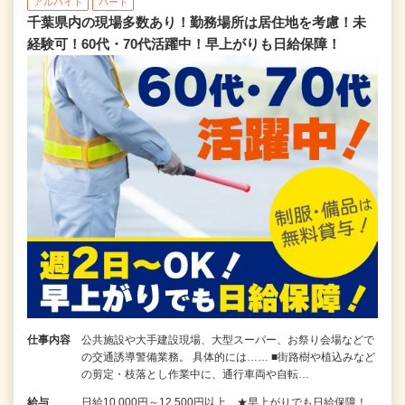
アルバイト
パート
千葉県内の現場多数あり！勤務場所は居住地を考慮！未
経験可！60代・70代活躍中！早上がりも日給保障！
仕事内容
公共施設や大手建設現場、大型スーパー、お祭り会場などで
の交通誘導警備業務。 具体的には…… ■街路樹や植込みなど
の剪定・枝落とし作業中に、通行車両や自転…
給与
日給10,000円～12,500円以上 ★早上がりでも日給保障！