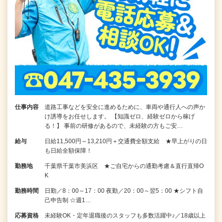
仕事内容
道路工事などを安全に進めるために、車両や通行人への声か
け誘導をお任せします。 【知識ゼロ、経験ゼロから稼げ
る！】 事前の研修があるので、未経験の方もご安…
給与
日給11,500円～13,210円＋交通費全額支給 ★早上がりの日
も日給全額保障！
勤務地
千葉県千葉市美浜区 ★ご自宅からの通勤考慮＆直行直帰O
K
勤務時間
日勤／8：00～17：00 夜勤／20：00～翌5：00 ★シフト自
己申告制 ☆週1…
応募資格
未経験OK・定年退職後のスタッフも多数活躍中♪／18歳以上