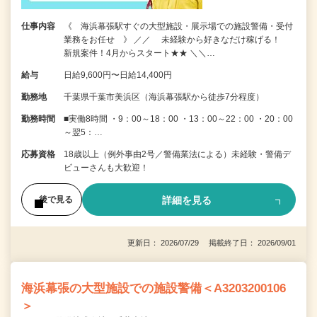
仕事内容
《 海浜幕張駅すぐの大型施設・展示場での施設警備・受付
業務をお任せ 》 ／／ 未経験から好きなだけ稼げる！
新規案件！4月からスタート★★ ＼＼…
給与
日給9,600円〜日給14,400円
勤務地
千葉県千葉市美浜区（海浜幕張駅から徒歩7分程度）
勤務時間
■実働8時間 ・9：00～18：00 ・13：00～22：00 ・20：00
～翌5：…
応募資格
18歳以上（例外事由2号／警備業法による）未経験・警備デ
ビューさんも大歓迎！
詳細を見る
後で見る
更新日： 2026/07/29 掲載終了日： 2026/09/01
海浜幕張の大型施設での施設警備＜A3203200106
＞