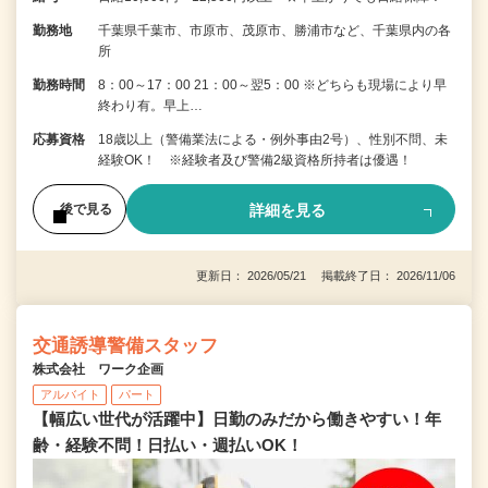
勤務地
千葉県千葉市、市原市、茂原市、勝浦市など、千葉県内の各
所
勤務時間
8：00～17：00 21：00～翌5：00 ※どちらも現場により早
終わり有。早上…
応募資格
18歳以上（警備業法による・例外事由2号）、性別不問、未
経験OK！ ※経験者及び警備2級資格所持者は優遇！
詳細を見る
後で見る
更新日： 2026/05/21 掲載終了日： 2026/11/06
交通誘導警備スタッフ
株式会社 ワーク企画
アルバイト
パート
【幅広い世代が活躍中】日勤のみだから働きやすい！年
齢・経験不問！日払い・週払いOK！