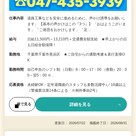
仕事内容
道路工事などを安全に進めるために、声かけ誘導をお願いし
ます。 【基本の声かけはこの『3つ』】 「おはようございま
す」 「ご迷惑をおかけします」 「足…
給与
日給11,500円～13,210円＋交通費全額支給 ★早上がりの日
も日給全額保障！
勤務地
千葉県千葉市美浜区 ★ご自宅からの通勤考慮＆直行直帰O
K
勤務時間
自己申告のシフト制 （日勤）8：00～17：00 （夜勤）20：0
0～翌5：00 ※…
応募資格
未経験OK・定年退職後のスタッフも多数活躍中♪／18歳以上
（警備業法第14条による ※例外事由2号）
詳細を見る
後で見る
更新日： 2026/07/22 掲載終了日： 2026/08/31