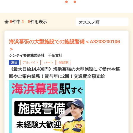
8
1
-
8
全
件中
件を表示
海浜幕張の大型施設での施設警備＜A3203200106
＞
シンテイ警備株式会社 千葉支社
注目
アルバイト
パート
登録制
《最大日給14,400円》海浜幕張の大型施設にて受付や巡
回やご案内業務！賞与年に2回！交通費全額支給