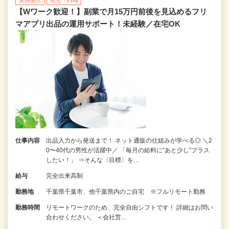
【Wワーク歓迎！】副業で月15万円前後を見込めるフリ
マアプリ出品の運用サポート！未経験／在宅OK
仕事内容
出品入力から発送まで！ ネット通販の仕組みが学べる◎ ＼2
0〜40代の男性が活躍中／ 「毎月の給料に“あと少し”プラス
したい！」 ⇒そんな〈目標〉を…
給与
完全出来高制
勤務地
千葉県千葉市、他千葉県内のご自宅 ※フルリモート勤務
勤務時間
リモートワークのため、完全自由シフトです！ 詳細はお問い
合わせください。 ＜会社営…