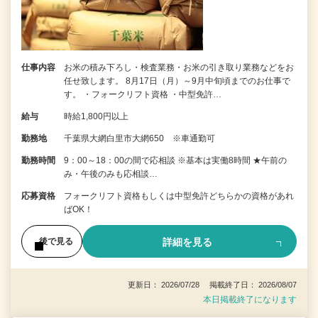
仕事内容
お米の積み下ろし・検査業務・お米の引き取り業務などをお
任せ致します。 8月17日（月）～9月中旬頃までのお仕事で
す。 ・フォークリフト資格 ・中型免許…
給与
時給1,800円以上
勤務地
千葉県大網白里市大網650 ※車通勤可
勤務時間
9：00～18：00の間で応相談 ※基本は実働8時間 ★午前の
み・午後のみも応相談…
応募資格
フォークリフト資格もしくは中型免許どちらかの資格があれ
ばOK！
詳細を見る
後で見る
更新日： 2026/07/28 掲載終了日： 2026/08/07
本日掲載終了になります