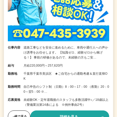
仕事内容
道路工事などを安全に進めるために、車両や通行人への声か
け誘導をお任せします。 【知識ゼロ、経験ゼロから稼げ
る！】 事前の研修があるので、未経験の方もご安…
給与
月給220,000円～257,620円
勤務地
千葉県千葉市美浜区 ★ご自宅からの通勤考慮＆直行直帰O
K
勤務時間
自己申告のシフト制 （日勤）8：00～17：00 （夜勤）20：0
0～翌5：00 ※…
応募資格
未経験OK・定年退職後のスタッフも多数活躍中♪／18歳以上
（警備業法第14条による ※例外事由2号）
詳細を見る
後で見る