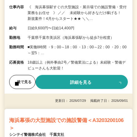
仕事内容
《 海浜幕張駅すぐの大型施設・展示場での施設警備・受付
業務をお任せ 》 ／／ 未経験から好きなだけ稼げる！
新規案件！4月からスタート★★ ＼＼…
給与
日給9,600円〜日給14,400円
勤務地
千葉県千葉市美浜区（海浜幕張駅から徒歩7分程度）
勤務時間
■実働8時間 ・9：00～18：00 ・13：00～22：00 ・20：00
～翌5：…
応募資格
18歳以上（例外事由2号／警備業法による）未経験・警備デ
ビューさんも大歓迎！
詳細を見る
後で見る
更新日： 2026/07/29 掲載終了日： 2026/09/01
海浜幕張の大型施設での施設警備＜A3203200106
＞
シンテイ警備株式会社 千葉支社