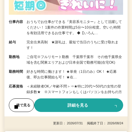
仕事内容
おうちでお仕事ができる『美容系モニター』として活躍して
ください！ 1案件の作業時間は5分〜10分程度。空いた時間
を有効活用できるお仕事です。 ◆【いろん…
給与
完全出来高制 ★謝礼は、最短で当日のうちに受け取れま
す！
勤務地
ご自宅※フルリモート勤務 千葉県千葉市 その他千葉県全
域を含む関東エリアおよび日本全国で勤務可能(在宅OK)
勤務時間
好きな時間に働けます！ ★単発（1日のみ）OK！ ★応募
後、即お仕事開始も可！ ★在…
応募資格
＜未経験者OK／年齢不問＞⇒★特に20代〜50代の女性の登
録多数★ ※スマートフォンもしくはパソコンをお持ちの方
詳細を見る
後で見る
更新日： 2026/07/31 掲載終了日： 2026/08/24