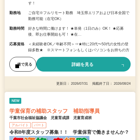
す！
勤務地
ご自宅※フルリモート勤務 埼玉県エリアおよび日本全国で
勤務可能（在宅OK）
勤務時間
好きな時間に働けます！ ★単発（1日のみ）OK！ ★応募
後、即お仕事開始も可！ ★在…
応募資格
＜未経験者OK／年齢不問＞⇒★特に20代〜50代の女性の登
録多数★ ※スマートフォンもしくはパソコンをお持ちの方
詳細を見る
後で見る
更新日： 2026/07/31 掲載終了日： 2026/08/24
NEW
学童保育の補助スタッフ 補助指導員
千葉市社会福祉協議会 児童育成課 児童育成班
アルバイト
パート
令和8年度スタッフ募集！！ 学童保育で働きませんか？