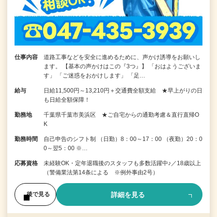
仕事内容
道路工事などを安全に進めるために、声かけ誘導をお願いし
ます。 【基本の声かけはこの『3つ』】 「おはようございま
す」 「ご迷惑をおかけします」 「足…
給与
日給11,500円～13,210円＋交通費全額支給 ★早上がりの日
も日給全額保障！
勤務地
千葉県千葉市美浜区 ★ご自宅からの通勤考慮＆直行直帰O
K
勤務時間
自己申告のシフト制 （日勤）8：00～17：00 （夜勤）20：0
0～翌5：00 ※…
応募資格
未経験OK・定年退職後のスタッフも多数活躍中♪／18歳以上
（警備業法第14条による ※例外事由2号）
詳細を見る
後で見る