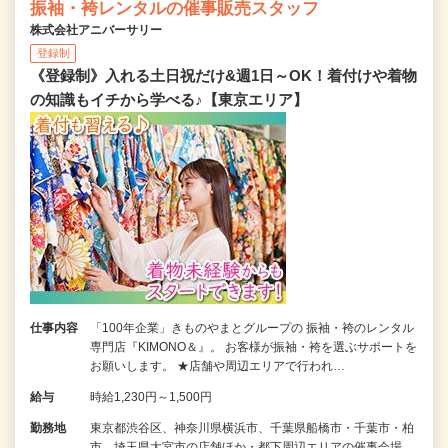
振袖・袴レンタルの催事販売スタッフ
株式会社アニバーサリー
登録制
《登録制》入れる土日祝だけ&週1日～OK！着付けや着物
の知識もイチから学べる♪【東京エリア】
仕事内容
「100年企業」きものやまとグループの 振袖・袴のレンタル
専門店『KIMONO＆』。 お客様が振袖・袴を選ぶサポートを
お願いします。 ★店舗や周辺エリアで行われ…
給与
時給1,230円～1,500円
勤務地
東京都渋谷区、神奈川県横浜市、千葉県船橋市・千葉市・柏
市、埼玉県大宮市の店舗ほか・都下周辺エリアの催事会場