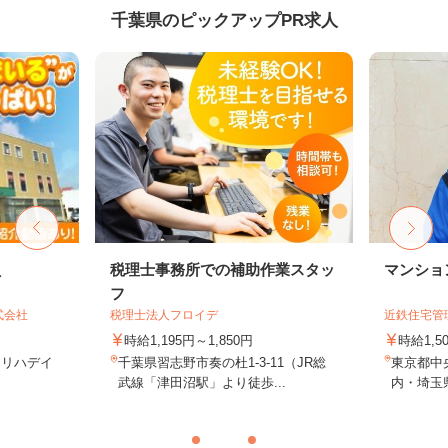
千葉県のピックアップPR求人
員
税理士事務所での補助作業スタッ
マンショ
フ
式会社
税理士法人フロイデ
近鉄住宅管
時給1,195円～1,850円
時給1,
日リハデイ
千葉県習志野市奏の杜1-3-11（JR総
東京都中
武線「津田沼駅」より徒歩...
内・埼玉