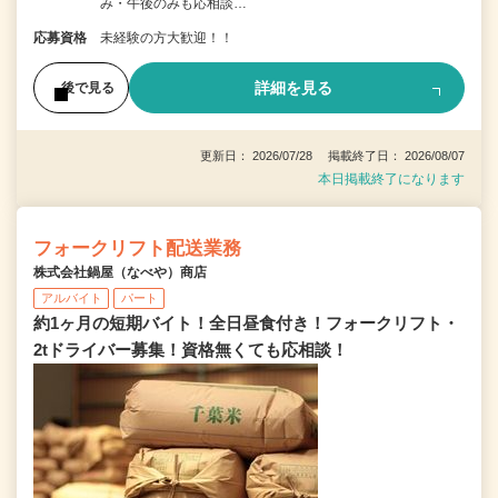
み・午後のみも応相談…
応募資格
未経験の方大歓迎！！
詳細を見る
後で見る
更新日： 2026/07/28 掲載終了日： 2026/08/07
本日掲載終了になります
フォークリフト配送業務
株式会社鍋屋（なべや）商店
アルバイト
パート
約1ヶ月の短期バイト！全日昼食付き！フォークリフト・
2tドライバー募集！資格無くても応相談！