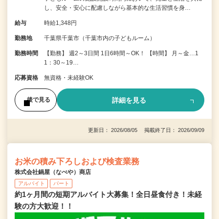
し、安全・安心に配慮しながら基本的な生活習慣を身…
給与
時給1,348円
勤務地
千葉県千葉市（千葉市内の子どもルーム）
勤務時間
【勤務】 週2～3日間 1日6時間～OK！ 【時間】 月～金…1
1：30～19…
応募資格
無資格・未経験OK
詳細を見る
後で見る
更新日： 2026/08/05 掲載終了日： 2026/09/09
お米の積み下ろしおよび検査業務
株式会社鍋屋（なべや）商店
アルバイト
パート
約1ヶ月間の短期アルバイト大募集！全日昼食付き！未経
験の方大歓迎！！