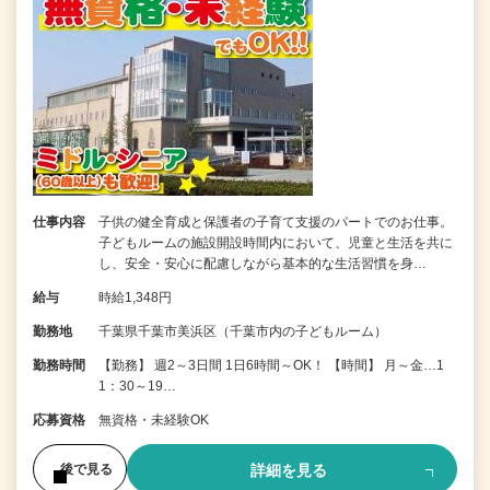
仕事内容
子供の健全育成と保護者の子育て支援のパートでのお仕事。
子どもルームの施設開設時間内において、児童と生活を共に
し、安全・安心に配慮しながら基本的な生活習慣を身…
給与
時給1,348円
勤務地
千葉県千葉市美浜区（千葉市内の子どもルーム）
勤務時間
【勤務】 週2～3日間 1日6時間～OK！ 【時間】 月～金…1
1：30～19…
応募資格
無資格・未経験OK
詳細を見る
後で見る