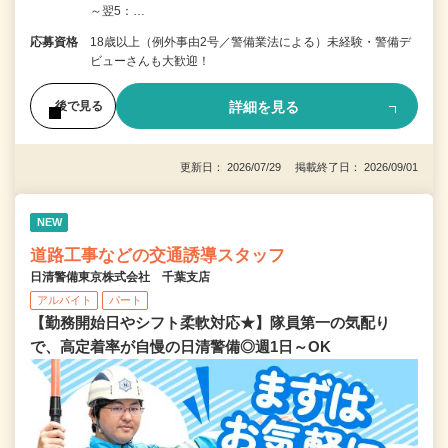
～翌5：…
応募資格
18歳以上（例外事由2号／警備業法による）未経験・警備デ
ビューさんも大歓迎！
詳細を見る
後で見る
更新日： 2026/07/29 掲載終了日： 2026/09/01
NEW
道路工事などの交通誘導スタッフ
日清警備東京株式会社 千葉支店
アルバイト
パート
【勤務開始日やシフト柔軟対応★】隊員第一の気配り
で、高定着率が自慢の日清警備◎週1日～OK