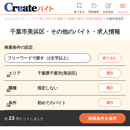
後で見る
閲覧履歴
会員登録
メニュー
クリエイトバイト・パート求人TOP
＞
千葉県
＞
千葉県千葉市
＞
千葉市美浜区
＞
千葉市美浜区・そ
千葉市美浜区・その他のバイト・求人情報
検索条件の設定
絞り込む
エリア
千葉県千葉市(美浜区)
選択
職種
指定しない
選択
条件
初めてのバイト
選択
23
検索条件を保存
全
件ヒットしました