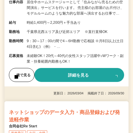
仕事内容
居住中ホームステージャーとして「住みながら売るための空
間演出」サービスを行います。 売主様のお部屋のお片付け、
モデルルームのような魅力的な部屋へ演出するお仕事で…
給与
時給1,400円～2,200円＋手当あり
勤務地
千葉県北西エリア及び近郊エリア ※直行直帰OK
勤務時間
9：30～17：00の間で4～6H勤務で応相談 ※月8日以上(土日
4日含む) （例） ・…
応募資格
未経験OK！20代～40代の女性スタッフ活躍中♪Wワーク・副
業・扶養範囲内勤務もOK！
詳細を見る
後で見る
更新日： 2026/03/04 掲載終了日： 2026/09/30
ネットショップのデータ入力・商品登録および発
送軽作業
合同会社Re Start
業務委託
在宅・内職