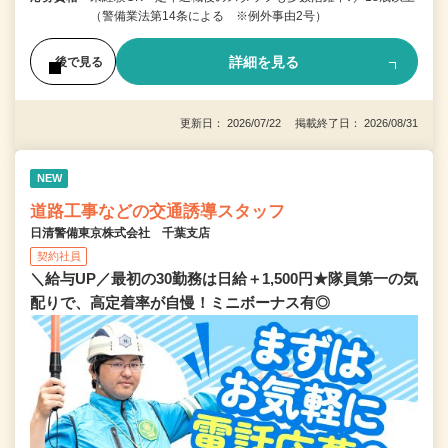
（警備業法第14条による ※例外事由2号）
詳細を見る
後で見る
更新日： 2026/07/22 掲載終了日： 2026/08/31
NEW
道路工事などの交通誘導スタッフ
日清警備東京株式会社 千葉支店
契約社員
＼給与UP／最初の30勤務は日給＋1,500円★隊員第一の気
配りで、高定着率が自慢！ミニボーナス有◎