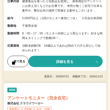
仕事内容
健康食品を食べたり化粧品を使用し、身体測定やアンケート
にお答え頂くなどのお仕事です。 来所が無くご自宅で出来る
案件や、弊社以外の場所で実施する案件もございます…
給与
5,000円以上（1回のモニター参加につき） ※完全出来高制
勤務地
千葉県全域
勤務時間
9：00～17：00（モニター内容により異なります） 好きな時
間＆タイミングで勤務OK！…
応募資格
治験未経験OK 18歳以上であれば初めての方も安心して始
められます！
詳細を見る
後で見る
更新日： 2026/07/21 掲載終了日： 2026/11/13
NEW
アンケートモニター（完全在宅）
株式会社 クラウドワーカー
業務委託
登録制
在宅・内職