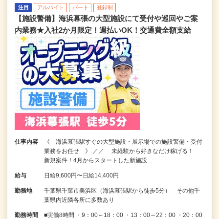
注目
アルバイト
パート
登録制
【施設警備】海浜幕張の大型施設にて受付や巡回やご案
内業務★入社2か月限定！週払いOK！交通費全額支給
仕事内容
《 海浜幕張駅すぐの大型施設・展示場での施設警備・受付
業務をお任せ 》 ／／ 未経験から好きなだけ稼げる！
新規案件！4月からスタートした新施設 …
給与
日給9,600円〜日給14,400円
勤務地
千葉県千葉市美浜区（海浜幕張駅から徒歩5分） その他千
葉県内近隣各所に多数あり
勤務時間
■実働8時間 ・9：00～18：00 ・13：00～22：00 ・20：00