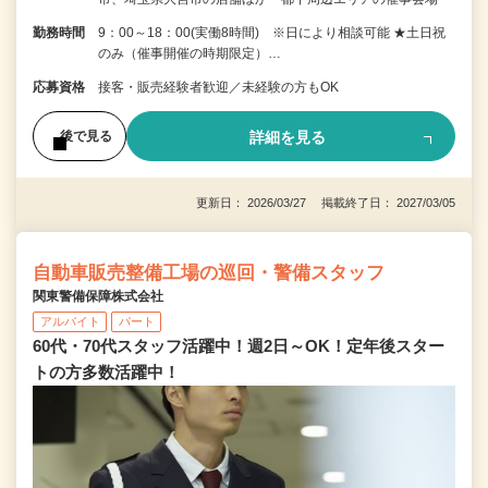
勤務時間
9：00～18：00(実働8時間) ※日により相談可能 ★土日祝
のみ（催事開催の時期限定）…
応募資格
接客・販売経験者歓迎／未経験の方もOK
詳細を見る
後で見る
更新日： 2026/03/27 掲載終了日： 2027/03/05
自動車販売整備工場の巡回・警備スタッフ
関東警備保障株式会社
アルバイト
パート
60代・70代スタッフ活躍中！週2日～OK！定年後スター
トの方多数活躍中！