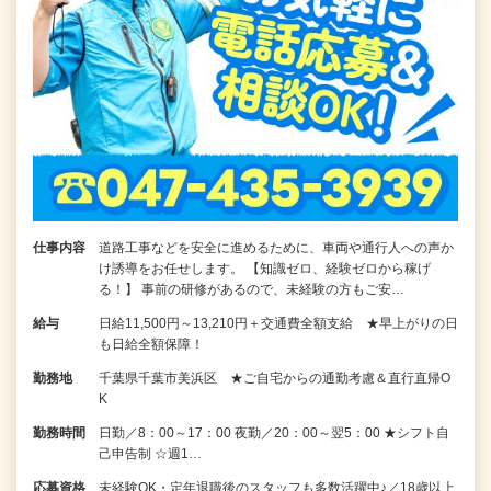
仕事内容
道路工事などを安全に進めるために、車両や通行人への声か
け誘導をお任せします。 【知識ゼロ、経験ゼロから稼げ
る！】 事前の研修があるので、未経験の方もご安…
給与
日給11,500円～13,210円＋交通費全額支給 ★早上がりの日
も日給全額保障！
勤務地
千葉県千葉市美浜区 ★ご自宅からの通勤考慮＆直行直帰O
K
勤務時間
日勤／8：00～17：00 夜勤／20：00～翌5：00 ★シフト自
己申告制 ☆週1…
応募資格
未経験OK・定年退職後のスタッフも多数活躍中♪／18歳以上