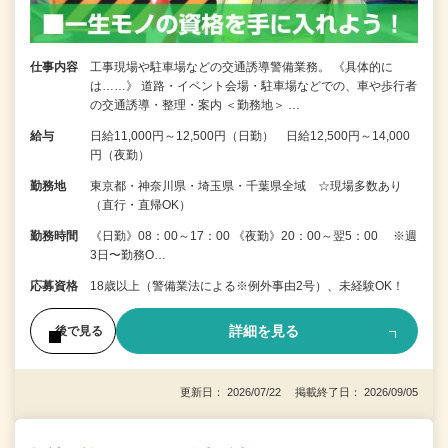
仕事内容
工事現場や駐車場などの交通誘導警備業務。 《具体的に
は……》 道路・イベント会場・駐車場などでの、車や歩行者
の交通誘導・整理・案内 ＜勤務地＞ …
給与
日給11,000円～12,500円（日勤） 日給12,500円～14,000
円（夜勤）
勤務地
東京都・神奈川県・埼玉県・千葉県全域 ☆現場多数あり
（直行・直帰OK）
勤務時間
《日勤》08：00～17：00 《夜勤》20：00～翌5：00 ※週
3日〜勤務O…
応募資格
18歳以上（警備業法による※例外事由2号）、未経験OK！
詳細を見る
後で見る
更新日： 2026/07/22 掲載終了日： 2026/09/05