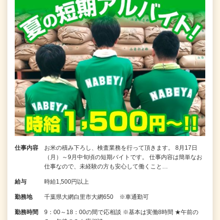
仕事内容
お米の積み下ろし、検査業務を行って頂きます。 8月17日
（月）～9月中旬頃の短期バイトです。 仕事内容は簡単なお
仕事なので、未経験の方も安心して働くこと…
給与
時給1,500円以上
勤務地
千葉県大網白里市大網650 ※車通勤可
勤務時間
9：00～18：00の間で応相談 ※基本は実働8時間 ★午前の