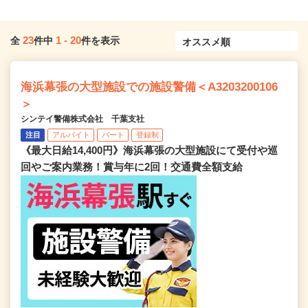
23
1
-
20
全
件中
件を表示
海浜幕張の大型施設での施設警備＜A3203200106
＞
シンテイ警備株式会社 千葉支社
注目
アルバイト
パート
登録制
《最大日給14,400円》海浜幕張の大型施設にて受付や巡
回やご案内業務！賞与年に2回！交通費全額支給