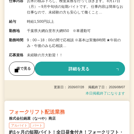
仕事内容
お米の積み下ろし、検査業務を行って頂きます。 8月17日
（月）～9月中旬頃の短期バイトです。 仕事内容は簡単なお
仕事なので、未経験の方も安心して働くこと…
給与
時給1,500円以上
勤務地
千葉県大網白里市大網650 ※車通勤可
勤務時間
9：00～18：00の間で応相談 ※基本は実働8時間 ★午前の
み・午後のみも応相談…
応募資格
未経験の方大歓迎！！
詳細を見る
後で見る
更新日： 2026/07/28 掲載終了日： 2026/08/07
本日掲載終了になります
フォークリフト配送業務
株式会社鍋屋（なべや）商店
アルバイト
パート
約1ヶ月の短期バイト！全日昼食付き！フォークリフト・