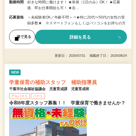
勤務時間
好きな時間に働けます！ ★単発（1日のみ）OK！ ★応募
後、即お仕事開始も可！ ★在…
応募資格
＜未経験者OK／年齢不問＞⇒★特に20代〜50代の女性の登
録多数★ ※スマートフォンもしくはパソコンをお持ちの方
詳細を見る
後で見る
更新日： 2026/07/31 掲載終了日： 2026/08/24
NEW
学童保育の補助スタッフ 補助指導員
千葉市社会福祉協議会 児童育成課 児童育成班
アルバイト
パート
令和8年度スタッフ募集！！ 学童保育で働きませんか？