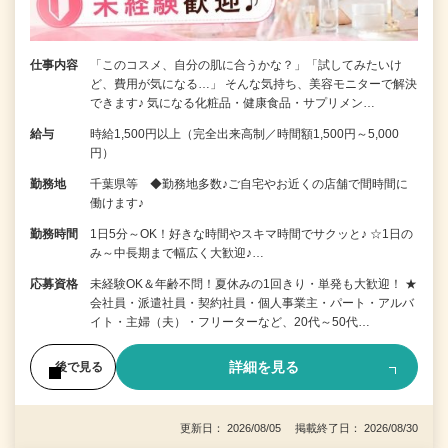
仕事内容
「このコスメ、自分の肌に合うかな？」「試してみたいけ
ど、費用が気になる…」 そんな気持ち、美容モニターで解決
できます♪ 気になる化粧品・健康食品・サプリメン…
給与
時給1,500円以上（完全出来高制／時間額1,500円～5,000
円）
勤務地
千葉県等 ◆勤務地多数♪ご自宅やお近くの店舗で間時間に
働けます♪
勤務時間
1日5分～OK！好きな時間やスキマ時間でサクッと♪ ☆1日の
み～中長期まで幅広く大歓迎♪…
応募資格
未経験OK＆年齢不問！夏休みの1回きり・単発も大歓迎！ ★
会社員・派遣社員・契約社員・個人事業主・パート・アルバ
イト・主婦（夫）・フリーターなど、20代～50代…
詳細を見る
後で見る
更新日： 2026/08/05 掲載終了日： 2026/08/30