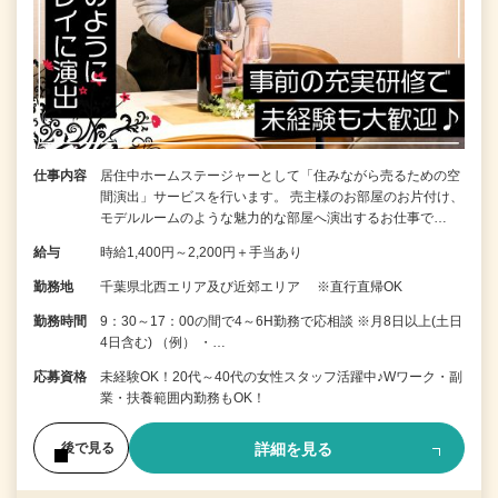
仕事内容
居住中ホームステージャーとして「住みながら売るための空
間演出」サービスを行います。 売主様のお部屋のお片付け、
モデルルームのような魅力的な部屋へ演出するお仕事で…
給与
時給1,400円～2,200円＋手当あり
勤務地
千葉県北西エリア及び近郊エリア ※直行直帰OK
勤務時間
9：30～17：00の間で4～6H勤務で応相談 ※月8日以上(土日
4日含む) （例） ・…
応募資格
未経験OK！20代～40代の女性スタッフ活躍中♪Wワーク・副
業・扶養範囲内勤務もOK！
詳細を見る
後で見る