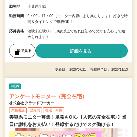
勤務地
千葉県全域
勤務時間
9：00～17：00（モニター内容により異なります） 好きな時
間＆タイミングで勤務OK！…
応募資格
治験未経験OK 18歳以上であれば初めての方も安心して始
められます！
詳細を見る
後で見る
更新日： 2026/07/21 掲載終了日： 2026/11/13
NEW
アンケートモニター（完全在宅）
株式会社 クラウドワーカー
業務委託
登録制
在宅・内職
美容系モニター募集！単発もOK♪【人気の完全在宅♪】当
日に謝礼をお支払い！登録するだけでスグ働ける！