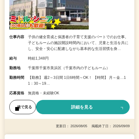
仕事内容
子供の健全育成と保護者の子育て支援のパートでのお仕事。
子どもルームの施設開設時間内において、児童と生活を共に
し、安全・安心に配慮しながら基本的な生活習慣を身…
給与
時給1,348円
勤務地
千葉県千葉市美浜区（千葉市内の子どもルーム）
勤務時間
【勤務】 週2～3日間 1日6時間～OK！ 【時間】 月～金…1
1：30～19…
応募資格
無資格・未経験OK
詳細を見る
後で見る
更新日： 2026/08/05 掲載終了日： 2026/09/09