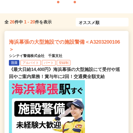
26
1
-
20
全
件中
件を表示
海浜幕張の大型施設での施設警備＜A3203200106
＞
シンテイ警備株式会社 千葉支社
注目
アルバイト
パート
登録制
《最大日給14,400円》海浜幕張の大型施設にて受付や巡
回やご案内業務！賞与年に2回！交通費全額支給