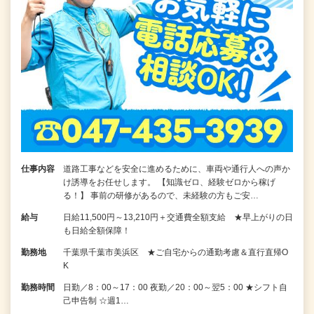
仕事内容
道路工事などを安全に進めるために、車両や通行人への声か
け誘導をお任せします。 【知識ゼロ、経験ゼロから稼げ
る！】 事前の研修があるので、未経験の方もご安…
給与
日給11,500円～13,210円＋交通費全額支給 ★早上がりの日
も日給全額保障！
勤務地
千葉県千葉市美浜区 ★ご自宅からの通勤考慮＆直行直帰O
K
勤務時間
日勤／8：00～17：00 夜勤／20：00～翌5：00 ★シフト自
己申告制 ☆週1…