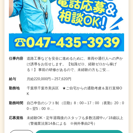
仕事内容
道路工事などを安全に進めるために、車両や通行人への声か
け誘導をお任せします。 【知識ゼロ、経験ゼロから稼げ
る！】 事前の研修があるので、未経験の方もご安…
給与
月給220,000円～257,620円
勤務地
千葉県千葉市美浜区 ★ご自宅からの通勤考慮＆直行直帰O
K
勤務時間
自己申告のシフト制 （日勤）8：00～17：00 （夜勤）20：0
0～翌5：00 ※…
応募資格
未経験OK・定年退職後のスタッフも多数活躍中♪／18歳以上
（警備業法第14条による ※例外事由2号）