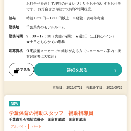
お打合せを通して理想の住まいづくりをお手伝いするお仕事
です。 お打合せは1組につき約2時間程度。 …
給与
時給1,350円～1,800円以上 ※経験・資格等考慮
勤務地
千葉県内のモデルルーム
勤務時間
9：30～17：30（実働7時間） ★週2日（土日祝メイン）
★土日どちらかでの勤務…
応募資格
住宅設備メーカーでの経験がある方（ショールーム案内・接
客経験者は大歓迎）
詳細を見る
後で見る
更新日： 2026/07/31 掲載終了日： 2026/09/25
NEW
学童保育の補助スタッフ 補助指導員
千葉市社会福祉協議会 児童育成課 児童育成班
アルバイト
パート