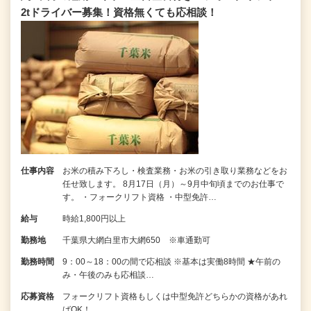
2tドライバー募集！資格無くても応相談！
仕事内容
お米の積み下ろし・検査業務・お米の引き取り業務などをお
任せ致します。 8月17日（月）～9月中旬頃までのお仕事で
す。 ・フォークリフト資格 ・中型免許…
給与
時給1,800円以上
勤務地
千葉県大網白里市大網650 ※車通勤可
勤務時間
9：00～18：00の間で応相談 ※基本は実働8時間 ★午前の
み・午後のみも応相談…
応募資格
フォークリフト資格もしくは中型免許どちらかの資格があれ
ばOK！