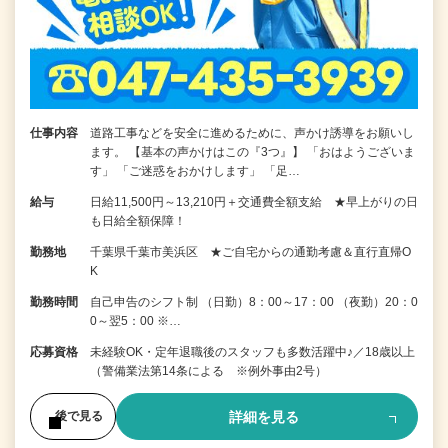
仕事内容
道路工事などを安全に進めるために、声かけ誘導をお願いし
ます。 【基本の声かけはこの『3つ』】 「おはようございま
す」 「ご迷惑をおかけします」 「足…
給与
日給11,500円～13,210円＋交通費全額支給 ★早上がりの日
も日給全額保障！
勤務地
千葉県千葉市美浜区 ★ご自宅からの通勤考慮＆直行直帰O
K
勤務時間
自己申告のシフト制 （日勤）8：00～17：00 （夜勤）20：0
0～翌5：00 ※…
応募資格
未経験OK・定年退職後のスタッフも多数活躍中♪／18歳以上
（警備業法第14条による ※例外事由2号）
詳細を見る
後で見る