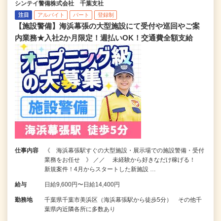
シンテイ警備株式会社 千葉支社
注目
アルバイト
パート
登録制
【施設警備】海浜幕張の大型施設にて受付や巡回やご案
内業務★入社2か月限定！週払いOK！交通費全額支給
仕事内容
《 海浜幕張駅すぐの大型施設・展示場での施設警備・受付
業務をお任せ 》 ／／ 未経験から好きなだけ稼げる！
新規案件！4月からスタートした新施設 …
給与
日給9,600円〜日給14,400円
勤務地
千葉県千葉市美浜区（海浜幕張駅から徒歩5分） その他千
葉県内近隣各所に多数あり