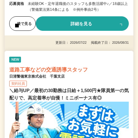
応募資格
未経験OK・定年退職後のスタッフも多数活躍中♪／18歳以上
（警備業法第14条による ※例外事由2号）
詳細を見る
後で見る
更新日： 2026/07/22 掲載終了日： 2026/08/31
NEW
道路工事などの交通誘導スタッフ
日清警備東京株式会社 千葉支店
契約社員
＼給与UP／最初の30勤務は日給＋1,500円★隊員第一の気
配りで、高定着率が自慢！ミニボーナス有◎