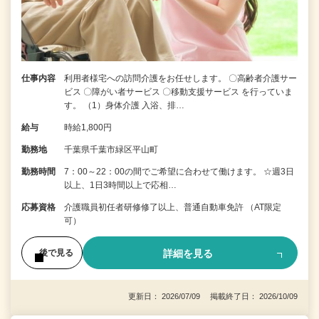
仕事内容
利用者様宅への訪問介護をお任せします。 〇高齢者介護サー
ビス 〇障がい者サービス 〇移動支援サービス を行っていま
す。 （1）身体介護 入浴、排…
給与
時給1,800円
勤務地
千葉県千葉市緑区平山町
勤務時間
7：00～22：00の間でご希望に合わせて働けます。 ☆週3日
以上、1日3時間以上で応相…
応募資格
介護職員初任者研修修了以上、普通自動車免許 （AT限定
可）
詳細を見る
後で見る
更新日： 2026/07/09 掲載終了日： 2026/10/09