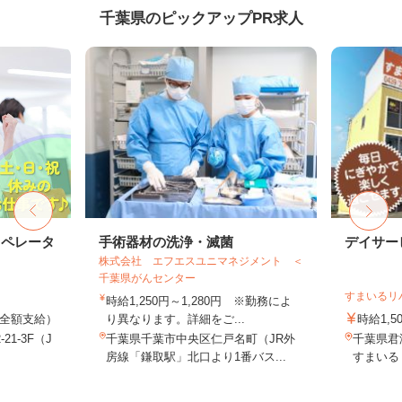
千葉県のピックアップPR求人
オペレータ
手術器材の洗浄・滅菌
デイサー
株式会社 エフエスユニマネジメント ＜
千葉県がんセンター
すまいるリ
時給1,250円～1,280円 ※勤務によ
費全額支給）
り異なります。詳細をご...
時給1,5
1-3F（J
千葉県千葉市中央区仁戸名町（JR外
千葉県君
房線「鎌取駅」北口より1番バス...
すまいる