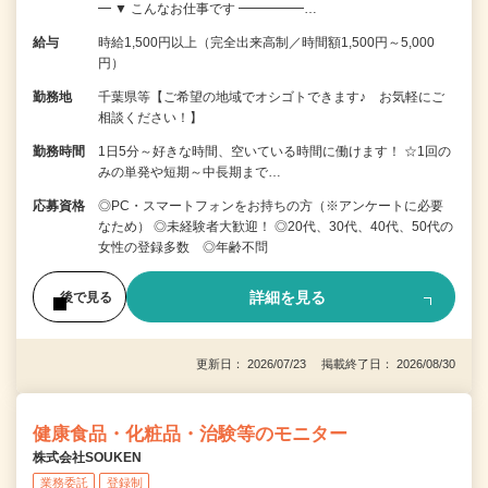
━ ▼ こんなお仕事です ━━━━━…
給与
時給1,500円以上（完全出来高制／時間額1,500円～5,000
円）
勤務地
千葉県等【ご希望の地域でオシゴトできます♪ お気軽にご
相談ください！】
勤務時間
1日5分～好きな時間、空いている時間に働けます！ ☆1回の
みの単発や短期～中長期まで…
応募資格
◎PC・スマートフォンをお持ちの方（※アンケートに必要
なため） ◎未経験者大歓迎！ ◎20代、30代、40代、50代の
女性の登録多数 ◎年齢不問
詳細を見る
後で見る
更新日： 2026/07/23 掲載終了日： 2026/08/30
健康食品・化粧品・治験等のモニター
株式会社SOUKEN
業務委託
登録制