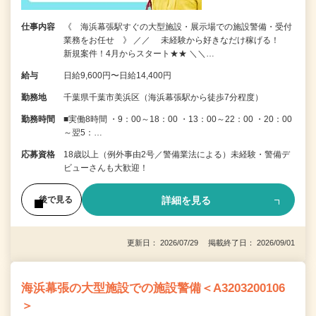
仕事内容
《 海浜幕張駅すぐの大型施設・展示場での施設警備・受付
業務をお任せ 》 ／／ 未経験から好きなだけ稼げる！
新規案件！4月からスタート★★ ＼＼…
給与
日給9,600円〜日給14,400円
勤務地
千葉県千葉市美浜区（海浜幕張駅から徒歩7分程度）
勤務時間
■実働8時間 ・9：00～18：00 ・13：00～22：00 ・20：00
～翌5：…
応募資格
18歳以上（例外事由2号／警備業法による）未経験・警備デ
ビューさんも大歓迎！
詳細を見る
後で見る
更新日： 2026/07/29 掲載終了日： 2026/09/01
海浜幕張の大型施設での施設警備＜A3203200106
＞