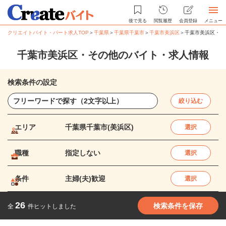
後で見る
閲覧履歴
会員登録
メニュー
クリエイトバイト・パート求人TOP
＞
千葉県
＞
千葉県千葉市
＞
千葉市美浜区
＞
千葉市美浜区・そ
千葉市美浜区・その他のバイト・求人情報
検索条件の設定
絞り込む
エリア
千葉県千葉市(美浜区)
選択
職種
指定しない
選択
条件
主婦(夫)歓迎
選択
26
検索条件を保存
全
件ヒットしました