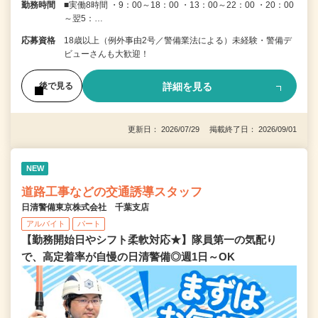
勤務時間
■実働8時間 ・9：00～18：00 ・13：00～22：00 ・20：00
～翌5：…
応募資格
18歳以上（例外事由2号／警備業法による）未経験・警備デ
ビューさんも大歓迎！
詳細を見る
後で見る
更新日： 2026/07/29 掲載終了日： 2026/09/01
NEW
道路工事などの交通誘導スタッフ
日清警備東京株式会社 千葉支店
アルバイト
パート
【勤務開始日やシフト柔軟対応★】隊員第一の気配り
で、高定着率が自慢の日清警備◎週1日～OK