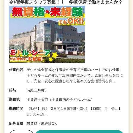
令和8年度スタッフ募集！！ 学童保育で働きませんか？
仕事内容
子供の健全育成と保護者の子育て支援のパートでのお仕事。
子どもルームの施設開設時間内において、児童と生活を共に
し、安全・安心に配慮しながら基本的な生活習慣を身…
給与
時給1,348円
勤務地
千葉県千葉市（千葉市内の子どもルーム）
勤務時間
【勤務】 週2～3日間 1日6時間～OK！ 【時間】 月～金…1
1：30～19…
応募資格
無資格・未経験OK