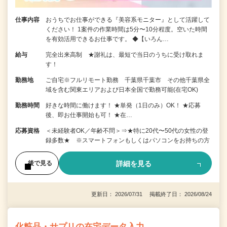
仕事内容
おうちでお仕事ができる『美容系モニター』として活躍して
ください！ 1案件の作業時間は5分〜10分程度。空いた時間
を有効活用できるお仕事です。 ◆【いろん…
給与
完全出来高制 ★謝礼は、最短で当日のうちに受け取れま
す！
勤務地
ご自宅※フルリモート勤務 千葉県千葉市 その他千葉県全
域を含む関東エリアおよび日本全国で勤務可能(在宅OK)
勤務時間
好きな時間に働けます！ ★単発（1日のみ）OK！ ★応募
後、即お仕事開始も可！ ★在…
応募資格
＜未経験者OK／年齢不問＞⇒★特に20代〜50代の女性の登
録多数★ ※スマートフォンもしくはパソコンをお持ちの方
詳細を見る
後で見る
更新日： 2026/07/31 掲載終了日： 2026/08/24
化粧品・サプリの在宅データ入力