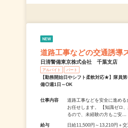
んも大歓迎！
NEW
道路工事などの交通誘導
日清警備東京株式会社 千葉支店
アルバイト
パート
【勤務開始日やシフト柔軟対応★】隊員
備◎週1日～OK
仕事内容
道路工事などを安全に進め
お任せします。 【知識ゼロ