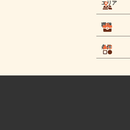
エリア
職種
条件