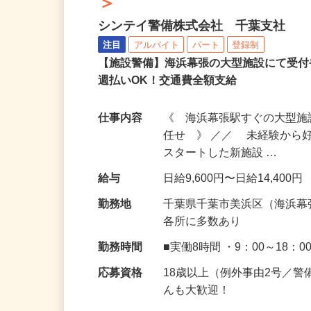
海浜幕張の大型施設での施設警
＞
シンテイ警備株式会社 千葉支社
注目
アルバイト
パート
登録制
【施設警備】海浜幕張の大型施設にて受
週払いOK！交通費全額支給
仕事内容
《 海浜幕張駅すぐの大型
任せ 》 ／／ 未経験から
スタートした新施設 …
給与
日給9,600円〜日給14,400円
勤務地
千葉県千葉市美浜区（海浜幕
各所に多数あり
勤務時間
■実働8時間 ・9：00～18：0
応募資格
18歳以上（例外事由2号／