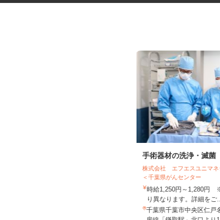
知的障がい者グループホームの
手術器材の洗浄・滅菌
世話人（CRE2...
株式会社 エフエスユニ
株式会社クリエイト 派遣・紹介事業部
＜千葉県がんセンター
時給1,260円 ※一律手当含む+その
時給1,250円～1,280
他手当
り異なります。詳細をご.