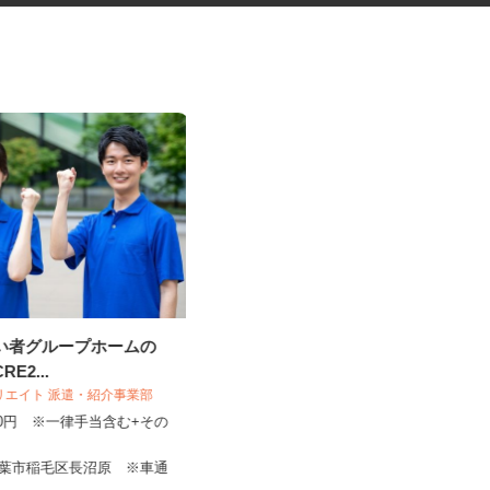
がい者グループホームの
手術器材の洗浄・滅菌
RE2...
株式会社 エフエスユニマネジメント
クリエイト 派遣・紹介事業部
＜千葉県がんセンター
,260円 ※一律手当含む+その
時給1,250円～1,280円 ※勤務によ
り異なります。詳細をご...