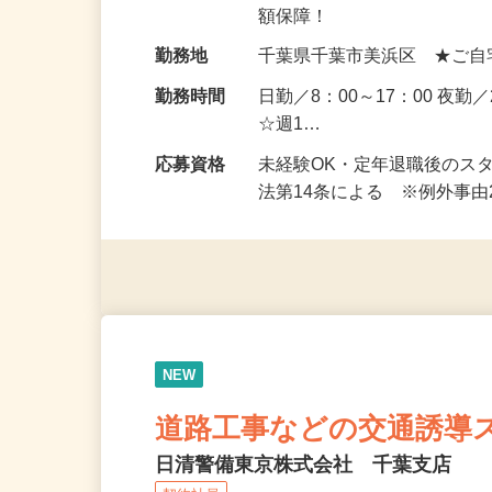
るので、未経験の方もご安
給与
日給11,500円～13,21
額保障！
勤務地
千葉県千葉市美浜区 ★ご自
勤務時間
日勤／8：00～17：00 夜勤
☆週1…
応募資格
未経験OK・定年退職後のス
法第14条による ※例外事
NEW
道路工事などの交通誘導