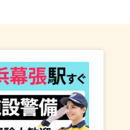
千葉市稲毛区長沼原 ※車通
千葉県千葉市中央区仁戸名町（JR外
房線「鎌取駅」北口より1番バス...