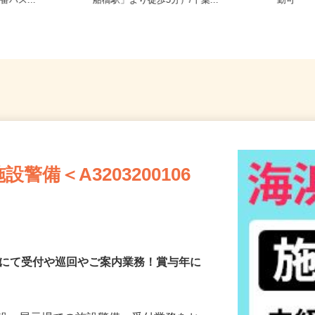
名町（JR外
千葉県船橋市本町（JR・東武野田線
千葉県
番バス...
「船橋駅」より徒歩5分）/千葉...
勤可
備＜A3203200106
施設にて受付や巡回やご案内業務！賞与年に