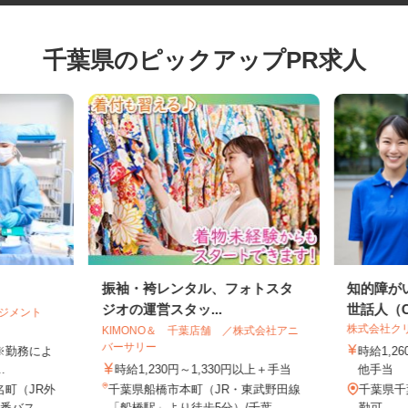
千葉県のピックアップPR求人
振袖・袴レンタル、フォトスタ
知的障
ジオの運営スタッ...
世話人（C
マネジメント
株式会社
KIMONO＆ 千葉店舗 ／株式会社アニ
バーサリー
円 ※勤務によ
時給1
..
時給1,230円～1,330円以上＋手当
他手当