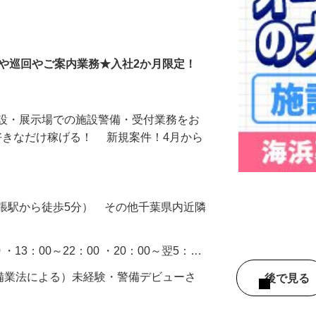
備＜A3203200106
付や巡回やご案内業務★入社2か月限定！
施設・展示場での施設警備・受付業務をお
好きなだけ稼げる！ 新規案件！4月から
張駅から徒歩5分） その他千葉県内近隣
0 ・13：00～22：00 ・20：00～翌5：…
警備業法による）未経験・警備デビューさ
後で見