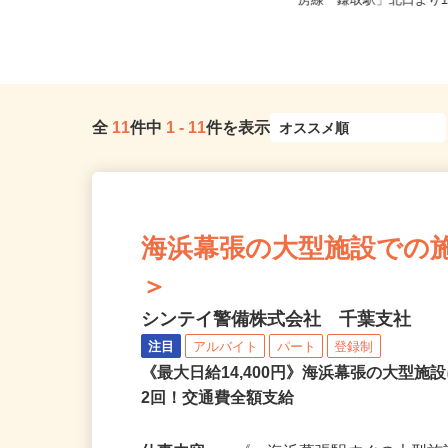
千葉県千葉市稲毛区長沼原 ※車通
千葉県千葉市中央区仁戸
勤可
房線「鎌取駅」北口より1
全
11
件中
1
-
11
件を表示
海浜幕張の大型施設での施設警
＞
シンテイ警備株式会社 千葉支社
注目
アルバイト
パート
登録制
《最大日給14,400円》海浜幕張の大型
2回！交通費全額支給