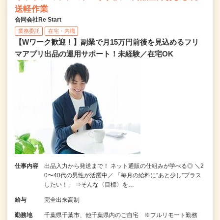
送軽作業
合同会社Re Start
業務委託
在宅・内職
【Wワーク歓迎！】副業で月15万円前後を見込めるフリ
マアプリ出品の運用サポート！未経験／在宅OK
仕事内容
出品入力から発送まで！ ネット通販の仕組みが学べる◎ ＼2
0〜40代の男性が活躍中／ 「毎月の給料に“あと少し”プラス
したい！」 ⇒そんな〈目標〉を…
給与
完全出来高制
勤務地
千葉県千葉市、他千葉県内のご自宅 ※フルリモート勤務