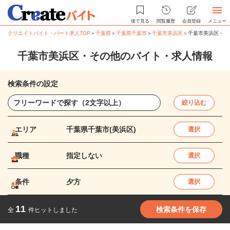
後で見る
閲覧履歴
会員登録
メニュー
クリエイトバイト・パート求人TOP
＞
千葉県
＞
千葉県千葉市
＞
千葉市美浜区
＞
千葉市美浜区・そ
千葉市美浜区・その他のバイト・求人情報
検索条件の設定
絞り込む
エリア
千葉県千葉市(美浜区)
選択
職種
指定しない
選択
条件
夕方
選択
11
検索条件を保存
全
件ヒットしました