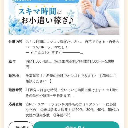
仕事内容
スキマ時間にコツコツ稼ぎたい方へ。 自宅でできる・自分の
ペースでOK・ノルマなし！ ━━━━━━━━━━━━━━
━ ▼ こんなお仕事です ━━━━━…
給与
時給1,500円以上（完全出来高制／時間額1,500円～5,000
円）
勤務地
千葉県等【ご希望の地域でオシゴトできます♪ お気軽にご
相談ください！】
勤務時間
1日5分～好きな時間、空いている時間に働けます！ ☆1回の
みの単発や短期～中長期まで…
応募資格
◎PC・スマートフォンをお持ちの方（※アンケートに必要
なため） ◎未経験者大歓迎！ ◎20代、30代、40代、50代の
女性の登録多数 ◎年齢不問