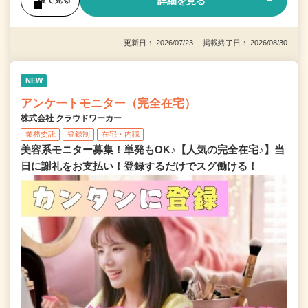
詳細を見る
後で見る
更新日： 2026/07/23 掲載終了日： 2026/08/30
NEW
アンケートモニター（完全在宅）
株式会社 クラウドワーカー
業務委託
登録制
在宅・内職
美容系モニター募集！単発もOK♪【人気の完全在宅♪】当
日に謝礼をお支払い！登録するだけでスグ働ける！