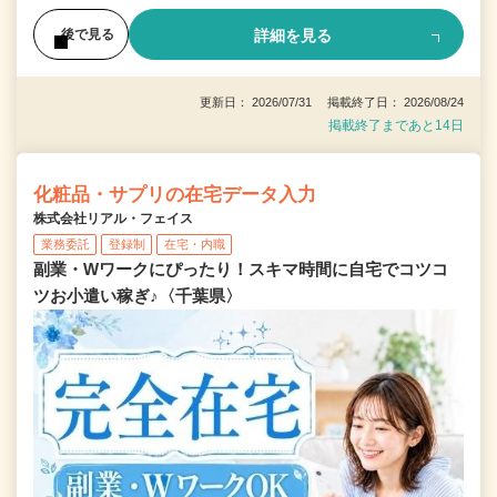
詳細を見る
後で見る
更新日： 2026/07/31 掲載終了日： 2026/08/24
掲載終了まであと14日
化粧品・サプリの在宅データ入力
株式会社リアル・フェイス
業務委託
登録制
在宅・内職
副業・Wワークにぴったり！スキマ時間に自宅でコツコ
ツお小遣い稼ぎ♪〈千葉県〉