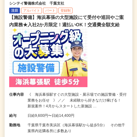
シンテイ警備株式会社 千葉支社
注目
アルバイト
パート
登録制
【施設警備】海浜幕張の大型施設にて受付や巡回やご案
内業務★入社2か月限定！週払いOK！交通費全額支給
仕事内容
《 海浜幕張駅すぐの大型施設・展示場での施設警備・受付
業務をお任せ 》 ／／ 未経験から好きなだけ稼げる！
新規案件！4月からスタートした新施設 …
給与
日給9,600円〜日給14,400円
勤務地
千葉県千葉市美浜区（海浜幕張駅から徒歩5分） その他千
葉県内近隣各所に多数あり