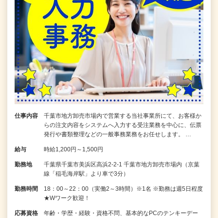
仕事内容
千葉市地方卸売市場内で営業する当社事業所にて、お客様か
らの注文内容をシステムへ入力する受注業務を中心に、伝票
発行や書類整理などの一般事務業務をお任せします。 …
給与
時給1,200円～1,500円
勤務地
千葉県千葉市美浜区高浜2-2-1 千葉市地方卸売市場内（京葉
線「稲毛海岸駅」より車で3分）
勤務時間
18：00～22：00（実働2～3時間）※1名 ※勤務は週5日程度
★Wワーク歓迎！
応募資格
年齢・学歴・経験・資格不問、基本的なPCのテンキーデー