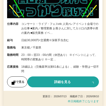
仕事内容
コンサート・ライブ・フェスetc 人気×レアイベント会場での
お仕事 ■案内／整理業務 お客さんに対して入り口の誘導や席
の案内 ■販売業務 イベ…
給与
日給30,000円+交通費※深夜手当含む
勤務地
東京都／千葉県
勤務時間
23：00～翌23：00の間（休憩あり） ※イベントによって、
時間帯の変動あり ※一定…
応募資格
18歳以上（労働基準法第61条による）、経験・学歴は一切不
問
詳細を見る
後で見る
更新日： 2026/07/13 掲載終了日： 2026/08/10
本日掲載終了になります