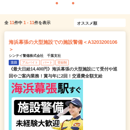
11
1
-
11
全
件中
件を表示
海浜幕張の大型施設での施設警備＜A3203200106
＞
シンテイ警備株式会社 千葉支社
注目
アルバイト
パート
登録制
《最大日給14,400円》海浜幕張の大型施設にて受付や巡
回やご案内業務！賞与年に2回！交通費全額支給