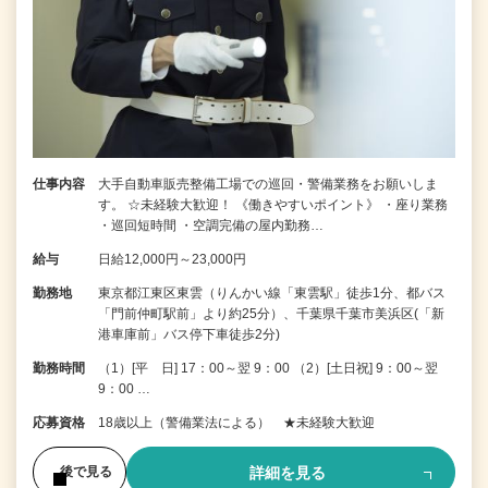
仕事内容
大手自動車販売整備工場での巡回・警備業務をお願いしま
す。 ☆未経験大歓迎！ 《働きやすいポイント》 ・座り業務
・巡回短時間 ・空調完備の屋内勤務…
給与
日給12,000円～23,000円
勤務地
東京都江東区東雲（りんかい線「東雲駅」徒歩1分、都バス
「門前仲町駅前」より約25分）、千葉県千葉市美浜区(「新
港車庫前」バス停下車徒歩2分)
勤務時間
（1）[平 日] 17：00～翌 9：00 （2）[土日祝] 9：00～翌
9：00 …
応募資格
18歳以上（警備業法による） ★未経験大歓迎
詳細を見る
後で見る