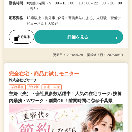
勤務時間
■実働8時間 ・9：00～18：00 ・13：00～22：00 ・20：00
～翌5：…
応募資格
18歳以上（例外事由2号／警備業法による）未経験・警備デ
ビューさんも大歓迎！
詳細を見る
後で見る
更新日： 2026/07/29 掲載終了日： 2026/09/01
完全在宅・商品お試しモニター
株式会社ビサーチ
業務委託
登録制
在宅・内職
主婦（夫）・会社員多数活躍中！人気の在宅ワーク♪扶養
内勤務・Wワーク・副業OK！隙間時間に◎@千葉県