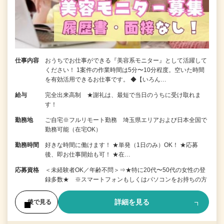
仕事内容
おうちでお仕事ができる『美容系モニター』として活躍して
ください！ 1案件の作業時間は5分〜10分程度。空いた時間
を有効活用できるお仕事です。 ◆【いろん…
給与
完全出来高制 ★謝礼は、最短で当日のうちに受け取れま
す！
勤務地
ご自宅※フルリモート勤務 埼玉県エリアおよび日本全国で
勤務可能（在宅OK）
勤務時間
好きな時間に働けます！ ★単発（1日のみ）OK！ ★応募
後、即お仕事開始も可！ ★在…
応募資格
＜未経験者OK／年齢不問＞⇒★特に20代〜50代の女性の登
録多数★ ※スマートフォンもしくはパソコンをお持ちの方
詳細を見る
後で見る