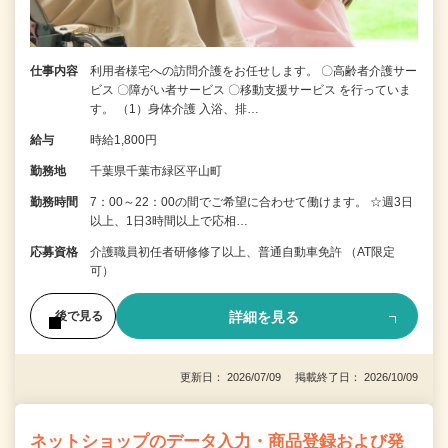
仕事内容
利用者様宅への訪問介護をお任せします。 〇高齢者介護サー
ビス 〇障がい者サービス 〇移動支援サービス を行っていま
す。 （1）身体介護 入浴、排…
給与
時給1,800円
勤務地
千葉県千葉市緑区平山町
勤務時間
7：00～22：00の間でご希望に合わせて働けます。 ☆週3日
以上、1日3時間以上で応相…
応募資格
介護職員初任者研修修了以上、普通自動車免許 （AT限定
可）
詳細を見る
後で見る
更新日： 2026/07/09 掲載終了日： 2026/10/09
ネットショップのデータ入力・商品登録および発