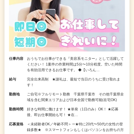
仕事内容
おうちでお仕事ができる『美容系モニター』として活躍して
ください！ 1案件の作業時間は5分〜10分程度。空いた時間
を有効活用できるお仕事です。 ◆【いろん…
給与
完全出来高制 ★謝礼は、最短で当日のうちに受け取れま
す！
勤務地
ご自宅※フルリモート勤務 千葉県千葉市 その他千葉県全
域を含む関東エリアおよび日本全国で勤務可能(在宅OK)
勤務時間
好きな時間に働けます！ ★単発（1日のみ）OK！ ★応募
後、即お仕事開始も可！ ★在…
応募資格
＜未経験者OK／年齢不問＞⇒★特に20代〜50代の女性の登
録多数★ ※スマートフォンもしくはパソコンをお持ちの方