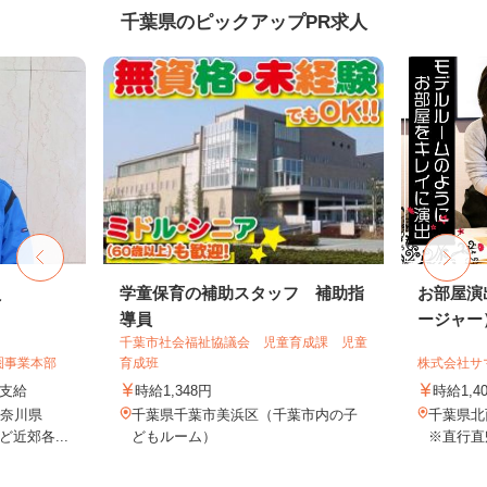
千葉県のピックアップPR求人
員
学童保育の補助スタッフ 補助指
お部屋演
導員
ージャー
千葉市社会福祉協議会 児童育成課 児童
圏事業本部
育成班
株式会社サ
額支給
時給1,348円
時給1,4
神奈川県
千葉県千葉市美浜区（千葉市内の子
千葉県
近郊各...
どもルーム）
※直行直