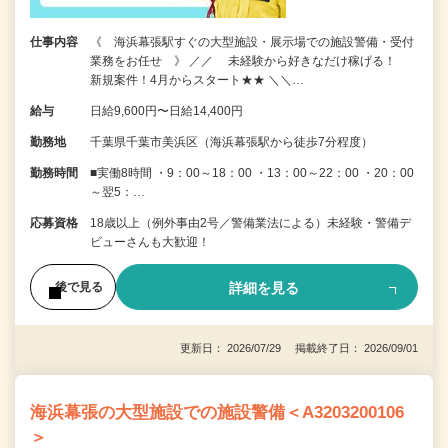
仕事内容
《 海浜幕張駅すぐの大型施設・展示場での施設警備・受付
業務をお任せ 》 ／／ 未経験から好きなだけ稼げる！
新規案件！4月からスタート★★ ＼＼…
給与
日給9,600円〜日給14,400円
勤務地
千葉県千葉市美浜区（海浜幕張駅から徒歩7分程度）
勤務時間
■実働8時間 ・9：00～18：00 ・13：00～22：00 ・20：00
～翌5：…
応募資格
18歳以上（例外事由2号／警備業法による）未経験・警備デ
ビューさんも大歓迎！
詳細を見る
後で見る
更新日： 2026/07/29 掲載終了日： 2026/09/01
海浜幕張の大型施設での施設警備＜A3203200106
＞