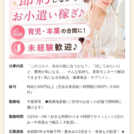
仕事内容
「このコスメ、自分の肌に合うかな？」「試してみたいけ
ど、費用が気になる…」 そんな気持ち、美容モニターで解決
できます♪ 気になる化粧品・健康食品・サプリメン…
給与
時給1,500円以上（完全出来高制／時間額1,500円～5,000
円）
勤務地
千葉県等 ◆勤務地多数♪ご自宅やお近くの店舗で間時間に
働けます♪
勤務時間
1日5分～OK！好きな時間やスキマ時間でサクッと♪ ☆1日の
み～中長期まで幅広く大歓迎♪…
応募資格
未経験OK＆年齢不問！夏休みの1回きり・単発も大歓迎！ ★