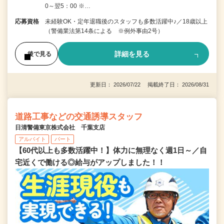
0～翌5：00 ※…
応募資格
未経験OK・定年退職後のスタッフも多数活躍中♪／18歳以上
（警備業法第14条による ※例外事由2号）
詳細を見る
後で見る
更新日： 2026/07/22 掲載終了日： 2026/08/31
道路工事などの交通誘導スタッフ
日清警備東京株式会社 千葉支店
アルバイト
パート
【60代以上も多数活躍中！】体力に無理なく週1日～／自
宅近くで働ける◎給与がアップしました！！