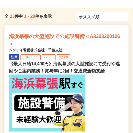
23
1
-
20
全
件中
件を表示
海浜幕張の大型施設での施設警備＜A3203200106
＞
シンテイ警備株式会社 千葉支社
注目
アルバイト
パート
登録制
《最大日給14,400円》海浜幕張の大型施設にて受付や巡
回やご案内業務！賞与年に2回！交通費全額支給