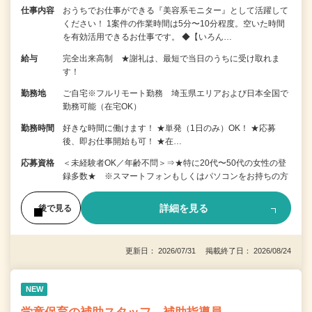
仕事内容
おうちでお仕事ができる『美容系モニター』として活躍して
ください！ 1案件の作業時間は5分〜10分程度。空いた時間
を有効活用できるお仕事です。 ◆【いろん…
給与
完全出来高制 ★謝礼は、最短で当日のうちに受け取れま
す！
勤務地
ご自宅※フルリモート勤務 埼玉県エリアおよび日本全国で
勤務可能（在宅OK）
勤務時間
好きな時間に働けます！ ★単発（1日のみ）OK！ ★応募
後、即お仕事開始も可！ ★在…
応募資格
＜未経験者OK／年齢不問＞⇒★特に20代〜50代の女性の登
録多数★ ※スマートフォンもしくはパソコンをお持ちの方
詳細を見る
後で見る
更新日： 2026/07/31 掲載終了日： 2026/08/24
NEW