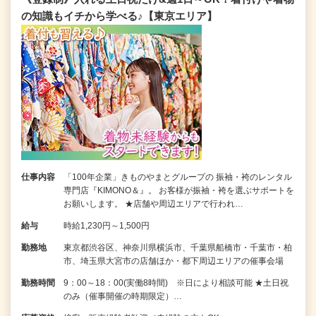
の知識もイチから学べる♪【東京エリア】
仕事内容
「100年企業」きものやまとグループの 振袖・袴のレンタル
専門店『KIMONO＆』。 お客様が振袖・袴を選ぶサポートを
お願いします。 ★店舗や周辺エリアで行われ…
給与
時給1,230円～1,500円
勤務地
東京都渋谷区、神奈川県横浜市、千葉県船橋市・千葉市・柏
市、埼玉県大宮市の店舗ほか・都下周辺エリアの催事会場
勤務時間
9：00～18：00(実働8時間) ※日により相談可能 ★土日祝
のみ（催事開催の時期限定）…