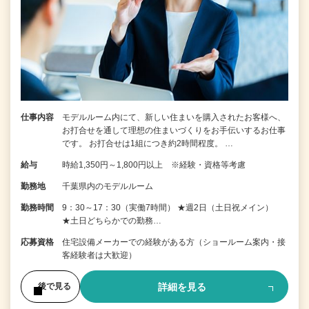
仕事内容
モデルルーム内にて、新しい住まいを購入されたお客様へ、
お打合せを通して理想の住まいづくりをお手伝いするお仕事
です。 お打合せは1組につき約2時間程度。 …
給与
時給1,350円～1,800円以上 ※経験・資格等考慮
勤務地
千葉県内のモデルルーム
勤務時間
9：30～17：30（実働7時間） ★週2日（土日祝メイン）
★土日どちらかでの勤務…
応募資格
住宅設備メーカーでの経験がある方（ショールーム案内・接
客経験者は大歓迎）
詳細を見る
後で見る