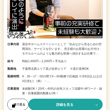
仕事内容
居住中ホームステージャーとして「住みながら売るための空
間演出」サービスを行います。 売主様のお部屋のお片付け、
モデルルームのような魅力的な部屋へ演出するお仕事で…
給与
時給1,400円～2,200円＋手当あり
勤務地
千葉県北西エリア及び近郊エリア ※直行直帰OK
勤務時間
9：30～17：00の間で4～6H勤務で応相談 ※月8日以上(土日
4日含む) （例） ・…
応募資格
未経験OK！20代～40代の女性スタッフ活躍中♪Wワーク・副
業・扶養範囲内勤務もOK！
詳細を見る
後で見る