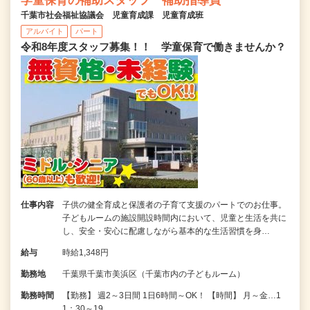
学童保育の補助スタッフ 補助指導員
千葉市社会福祉協議会 児童育成課 児童育成班
アルバイト
パート
令和8年度スタッフ募集！！ 学童保育で働きませんか？
仕事内容
子供の健全育成と保護者の子育て支援のパートでのお仕事。
子どもルームの施設開設時間内において、児童と生活を共に
し、安全・安心に配慮しながら基本的な生活習慣を身…
給与
時給1,348円
勤務地
千葉県千葉市美浜区（千葉市内の子どもルーム）
勤務時間
【勤務】 週2～3日間 1日6時間～OK！ 【時間】 月～金…1
1：30～19…