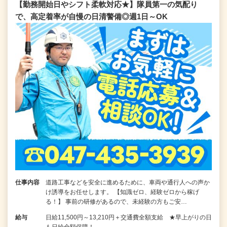
【勤務開始日やシフト柔軟対応★】隊員第一の気配り
で、高定着率が自慢の日清警備◎週1日～OK
仕事内容
道路工事などを安全に進めるために、車両や通行人への声か
け誘導をお任せします。 【知識ゼロ、経験ゼロから稼げ
る！】 事前の研修があるので、未経験の方もご安…
給与
日給11,500円～13,210円＋交通費全額支給 ★早上がりの日