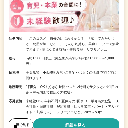
仕事内容
「このコスメ、自分の肌に合うかな？」「試してみたいけ
ど、費用が気になる…」 そんな気持ち、美容モニターで解決
できます♪ 気になる化粧品・健康食品・サプリメン…
給与
時給1,500円以上（完全出来高制／時間額1,500円～5,000
円）
勤務地
千葉県等 ◆勤務地多数♪ご自宅やお近くの店舗で間時間に
働けます♪
勤務時間
1日5分～OK！好きな時間やスキマ時間でサクッと♪ ☆1日の
み～中長期まで幅広く大歓迎♪…
応募資格
未経験OK＆年齢不問！夏休みの1回きり・単発も大歓迎！ ★
会社員・派遣社員・契約社員・個人事業主・パート・アルバ
イト・主婦（夫）・フリーターなど、20代～50代…
詳細を見る
後で見る