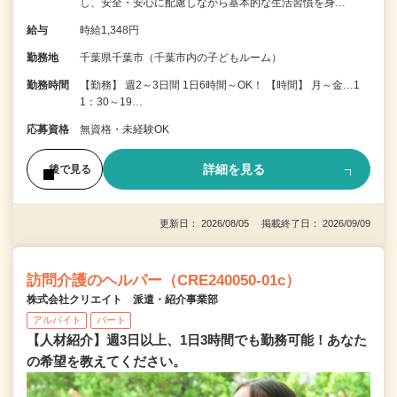
し、安全・安心に配慮しながら基本的な生活習慣を身…
給与
時給1,348円
勤務地
千葉県千葉市（千葉市内の子どもルーム）
勤務時間
【勤務】 週2～3日間 1日6時間～OK！ 【時間】 月～金…1
1：30～19…
応募資格
無資格・未経験OK
詳細を見る
後で見る
更新日： 2026/08/05 掲載終了日： 2026/09/09
訪問介護のヘルパー（CRE240050-01c）
株式会社クリエイト 派遣・紹介事業部
アルバイト
パート
【人材紹介】週3日以上、1日3時間でも勤務可能！あなた
の希望を教えてください。