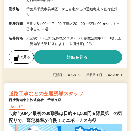
も日給全額保障！
勤務地
千葉県千葉市美浜区 ★ご自宅からの通勤考慮＆直行直帰O
K
勤務時間
日勤／8：00～17：00 夜勤／20：00～翌5：00 ★シフト自
己申告制 ☆週1…
応募資格
未経験OK・定年退職後のスタッフも多数活躍中♪／18歳以上
（警備業法第14条による ※例外事由2号）
詳細を見る
後で見る
更新日： 2026/07/22 掲載終了日： 2026/08/31
道路工事などの交通誘導スタッフ
日清警備東京株式会社 千葉支店
契約社員
＼給与UP／最初の30勤務は日給＋1,500円★隊員第一の気
配りで、高定着率が自慢！ミニボーナス有◎