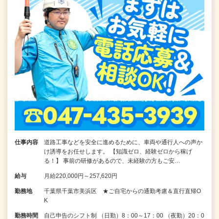
仕事内容
道路工事などを安全に進めるために、車両や通行人への声か
け誘導をお任せします。 【知識ゼロ、経験ゼロから稼げ
る！】 事前の研修があるので、未経験の方もご安…
給与
月給220,000円～257,620円
勤務地
千葉県千葉市美浜区 ★ご自宅からの通勤考慮＆直行直帰O
K
勤務時間
自己申告のシフト制 （日勤）8：00～17：00 （夜勤）20：0