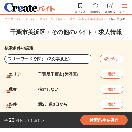
後で見る
閲覧履歴
会員登録
メニュー
クリエイトバイト・パート求人TOP
＞
千葉県
＞
千葉県千葉市
＞
千葉市美浜区
＞
千葉市美浜区・そ
千葉市美浜区・その他のバイト・求人情報
検索条件の設定
絞り込む
エリア
千葉県千葉市(美浜区)
選択
職種
指定しない
選択
条件
週2、週3日から
選択
23
検索条件を保存
全
件ヒットしました