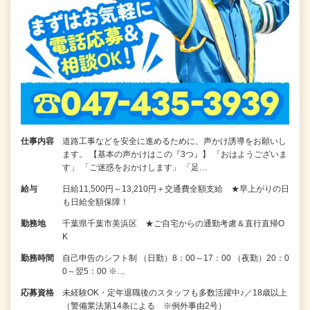
仕事内容
道路工事などを安全に進めるために、声かけ誘導をお願いし
ます。 【基本の声かけはこの『3つ』】 「おはようございま
す」 「ご迷惑をおかけします」 「足…
給与
日給11,500円～13,210円＋交通費全額支給 ★早上がりの日
も日給全額保障！
勤務地
千葉県千葉市美浜区 ★ご自宅からの通勤考慮＆直行直帰O
K
勤務時間
自己申告のシフト制 （日勤）8：00～17：00 （夜勤）20：0
0～翌5：00 ※…
応募資格
未経験OK・定年退職後のスタッフも多数活躍中♪／18歳以上
（警備業法第14条による ※例外事由2号）