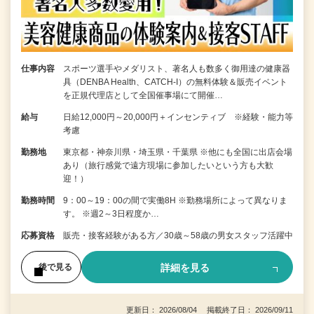
仕事内容
スポーツ選手やメダリスト、著名人も数多く御用達の健康器
具（DENBA Health、CATCH-I）の無料体験＆販売イベント
を正規代理店として全国催事場にて開催…
給与
日給12,000円～20,000円＋インセンティブ ※経験・能力等
考慮
勤務地
東京都・神奈川県・埼玉県・千葉県 ※他にも全国に出店会場
あり（旅行感覚で遠方現場に参加したいという方も大歓
迎！）
勤務時間
9：00～19：00の間で実働8H ※勤務場所によって異なりま
す。 ※週2～3日程度か…
応募資格
販売・接客経験がある方／30歳～58歳の男女スタッフ活躍中
詳細を見る
後で見る
更新日： 2026/08/04 掲載終了日： 2026/09/11