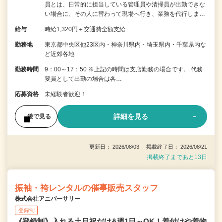
員とは、日常的に担当している管理員や清掃員が出勤できな
い場合に、その人に替わって現場へ行き、業務を代行しま…
給与
時給1,320円＋交通費全額支給
勤務地
東京都中央区他23区内・神奈川県内・埼玉県内・千葉県内な
ど近郊各地
勤務時間
9：00～17：50 ※上記の時間は支店勤務の場合です。 代務
要員として出勤の場合は各…
応募資格
未経験者歓迎！
詳細を見る
後で見る
更新日： 2026/08/03 掲載終了日： 2026/08/21
掲載終了まであと13日
振袖・袴レンタルの催事販売スタッフ
株式会社アニバーサリー
登録制
《登録制》入れる土日祝だけ&週1日～OK！着付けや着物