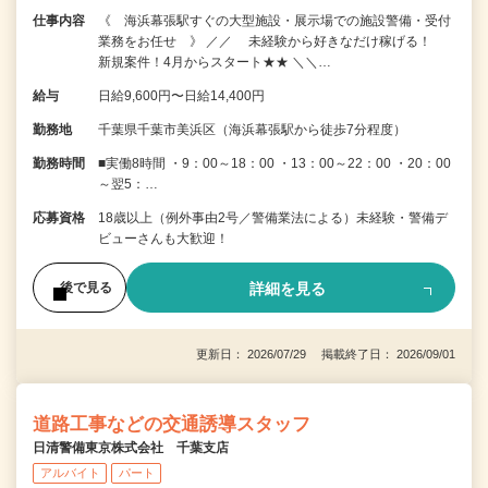
仕事内容
《 海浜幕張駅すぐの大型施設・展示場での施設警備・受付
業務をお任せ 》 ／／ 未経験から好きなだけ稼げる！
新規案件！4月からスタート★★ ＼＼…
給与
日給9,600円〜日給14,400円
勤務地
千葉県千葉市美浜区（海浜幕張駅から徒歩7分程度）
勤務時間
■実働8時間 ・9：00～18：00 ・13：00～22：00 ・20：00
～翌5：…
応募資格
18歳以上（例外事由2号／警備業法による）未経験・警備デ
ビューさんも大歓迎！
詳細を見る
後で見る
更新日： 2026/07/29 掲載終了日： 2026/09/01
道路工事などの交通誘導スタッフ
日清警備東京株式会社 千葉支店
アルバイト
パート