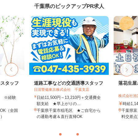
千葉県のピックアップPR求人
務スタッフ
道路工事などの交通誘導スタッフ
落花生屋
日清警備東京株式会社 千葉支店
株式会社池
以上 ※経験
日給11,500円～13,210円＋交通費全
額支給 ★早上がりの...
時給1,1
OK（全国
千葉県千葉市稲毛区 ★ご自宅から
千葉県富
し）
の通勤考慮＆直行直帰OK
料交差点