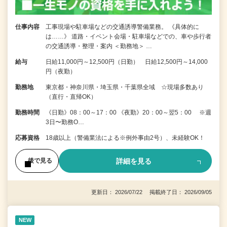
仕事内容
工事現場や駐車場などの交通誘導警備業務。 《具体的に
は……》 道路・イベント会場・駐車場などでの、車や歩行者
の交通誘導・整理・案内 ＜勤務地＞ …
給与
日給11,000円～12,500円（日勤） 日給12,500円～14,000
円（夜勤）
勤務地
東京都・神奈川県・埼玉県・千葉県全域 ☆現場多数あり
（直行・直帰OK）
勤務時間
《日勤》08：00～17：00 《夜勤》20：00～翌5：00 ※週
3日〜勤務O…
応募資格
18歳以上（警備業法による※例外事由2号）、未経験OK！
詳細を見る
後で見る
更新日： 2026/07/22 掲載終了日： 2026/09/05
NEW