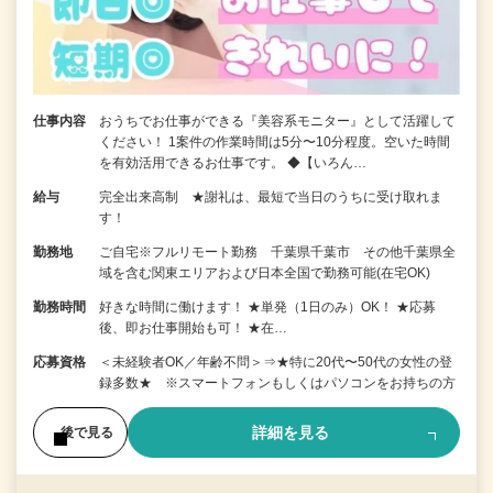
仕事内容
おうちでお仕事ができる『美容系モニター』として活躍して
ください！ 1案件の作業時間は5分〜10分程度。空いた時間
を有効活用できるお仕事です。 ◆【いろん…
給与
完全出来高制 ★謝礼は、最短で当日のうちに受け取れま
す！
勤務地
ご自宅※フルリモート勤務 千葉県千葉市 その他千葉県全
域を含む関東エリアおよび日本全国で勤務可能(在宅OK)
勤務時間
好きな時間に働けます！ ★単発（1日のみ）OK！ ★応募
後、即お仕事開始も可！ ★在…
応募資格
＜未経験者OK／年齢不問＞⇒★特に20代〜50代の女性の登
録多数★ ※スマートフォンもしくはパソコンをお持ちの方
詳細を見る
後で見る