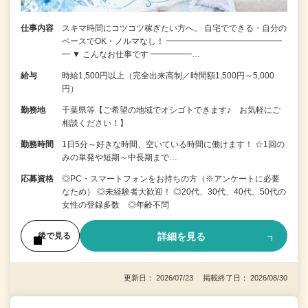
仕事内容
スキマ時間にコツコツ稼ぎたい方へ。 自宅でできる・自分の
ペースでOK・ノルマなし！ ━━━━━━━━━━━━━━
━ ▼ こんなお仕事です ━━━━━…
給与
時給1,500円以上（完全出来高制／時間額1,500円～5,000
円）
勤務地
千葉県等【ご希望の地域でオシゴトできます♪ お気軽にご
相談ください！】
勤務時間
1日5分～好きな時間、空いている時間に働けます！ ☆1回の
みの単発や短期～中長期まで…
応募資格
◎PC・スマートフォンをお持ちの方（※アンケートに必要
なため） ◎未経験者大歓迎！ ◎20代、30代、40代、50代の
女性の登録多数 ◎年齢不問
詳細を見る
後で見る
更新日： 2026/07/23 掲載終了日： 2026/08/30