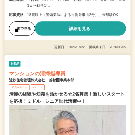
3日〜勤務O…
応募資格
18歳以上（警備業法による※例外事由2号）、未経験OK！
詳細を見る
後で見る
更新日： 2026/07/22 掲載終了日： 2026/09/05
NEW
マンションの清掃指導員
近鉄住宅管理株式会社 首都圏事業本部
アルバイト
パート
清掃の経験や知識を活かせる☆2名募集！新しいスタート
を応援！ミドル・シニア世代活躍中！