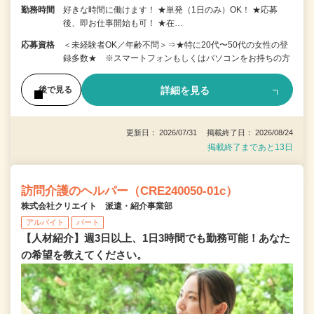
勤務時間
好きな時間に働けます！ ★単発（1日のみ）OK！ ★応募
後、即お仕事開始も可！ ★在…
応募資格
＜未経験者OK／年齢不問＞⇒★特に20代〜50代の女性の登
録多数★ ※スマートフォンもしくはパソコンをお持ちの方
詳細を見る
後で見る
更新日： 2026/07/31 掲載終了日： 2026/08/24
掲載終了まであと13日
訪問介護のヘルパー（CRE240050-01c）
株式会社クリエイト 派遣・紹介事業部
アルバイト
パート
【人材紹介】週3日以上、1日3時間でも勤務可能！あなた
の希望を教えてください。