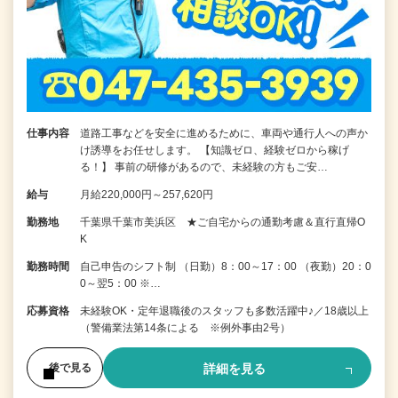
仕事内容
道路工事などを安全に進めるために、車両や通行人への声か
け誘導をお任せします。 【知識ゼロ、経験ゼロから稼げ
る！】 事前の研修があるので、未経験の方もご安…
給与
月給220,000円～257,620円
勤務地
千葉県千葉市美浜区 ★ご自宅からの通勤考慮＆直行直帰O
K
勤務時間
自己申告のシフト制 （日勤）8：00～17：00 （夜勤）20：0
0～翌5：00 ※…
応募資格
未経験OK・定年退職後のスタッフも多数活躍中♪／18歳以上
（警備業法第14条による ※例外事由2号）
詳細を見る
後で見る