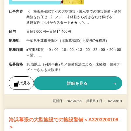
仕事内容
《 海浜幕張駅すぐの大型施設・展示場での施設警備・受付
業務をお任せ 》 ／／ 未経験から好きなだけ稼げる！
新規案件！4月からスタート★★ ＼＼…
給与
日給9,600円〜日給14,400円
勤務地
千葉県千葉市美浜区（海浜幕張駅から徒歩7分程度）
勤務時間
■実働8時間 ・9：00～18：00 ・13：00～22：00 ・20：00
～翌5：…
応募資格
18歳以上（例外事由2号／警備業法による）未経験・警備デ
ビューさんも大歓迎！
詳細を見る
後で見る
更新日： 2026/07/29 掲載終了日： 2026/09/01
海浜幕張の大型施設での施設警備＜A3203200106
＞