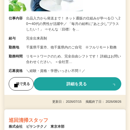
仕事内容
出品入力から発送まで！ ネット通販の仕組みが学べる◎ ＼2
0〜40代の男性が活躍中／ 「毎月の給料に“あと少し”プラス
したい！」 ⇒そんな〈目標〉を…
給与
完全出来高制
勤務地
千葉県千葉市、他千葉県内のご自宅 ※フルリモート勤務
勤務時間
リモートワークのため、完全自由シフトです！ 詳細はお問い
合わせください。 ＜会社営…
応募資格
＼経験・資格・学歴いっさい不問！／
詳細を見る
後で見る
更新日： 2026/07/15 掲載終了日： 2026/08/26
巡回清掃スタッフ
株式会社 ビケンテクノ 東京本部