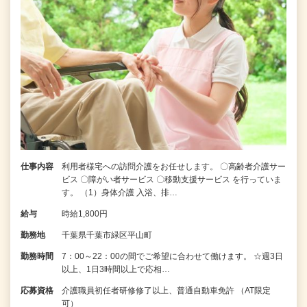
仕事内容
利用者様宅への訪問介護をお任せします。 〇高齢者介護サー
ビス 〇障がい者サービス 〇移動支援サービス を行っていま
す。 （1）身体介護 入浴、排…
給与
時給1,800円
勤務地
千葉県千葉市緑区平山町
勤務時間
7：00～22：00の間でご希望に合わせて働けます。 ☆週3日
以上、1日3時間以上で応相…
応募資格
介護職員初任者研修修了以上、普通自動車免許 （AT限定
可）