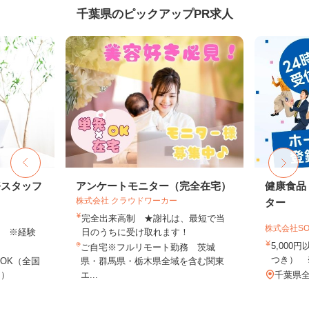
千葉県のピックアップPR求人
務スタッフ
アンケートモニター（完全在宅）
健康食品
株式会社 クラウドワーカー
ター
完全出来高制 ★謝礼は、最短で当
株式会社SO
以上 ※経験
日のうちに受け取れます！
5,000
ご自宅※フルリモート勤務 茨城
つき） 
OK（全国
県・群馬県・栃木県全域を含む関東
し）
エ...
千葉県