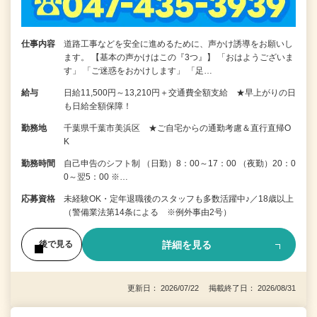
仕事内容
道路工事などを安全に進めるために、声かけ誘導をお願いし
ます。 【基本の声かけはこの『3つ』】 「おはようございま
す」 「ご迷惑をおかけします」 「足…
給与
日給11,500円～13,210円＋交通費全額支給 ★早上がりの日
も日給全額保障！
勤務地
千葉県千葉市美浜区 ★ご自宅からの通勤考慮＆直行直帰O
K
勤務時間
自己申告のシフト制 （日勤）8：00～17：00 （夜勤）20：0
0～翌5：00 ※…
応募資格
未経験OK・定年退職後のスタッフも多数活躍中♪／18歳以上
（警備業法第14条による ※例外事由2号）
詳細を見る
後で見る
更新日： 2026/07/22 掲載終了日： 2026/08/31