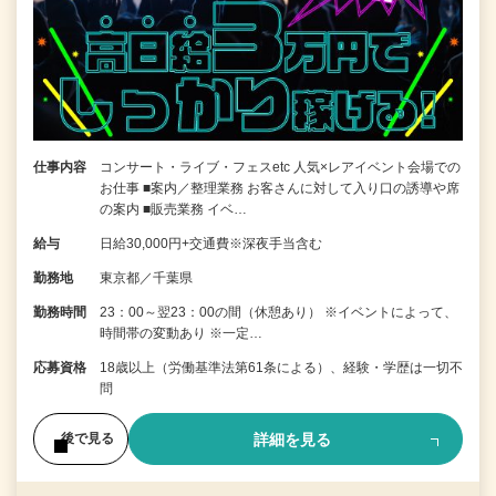
仕事内容
コンサート・ライブ・フェスetc 人気×レアイベント会場での
お仕事 ■案内／整理業務 お客さんに対して入り口の誘導や席
の案内 ■販売業務 イベ…
給与
日給30,000円+交通費※深夜手当含む
勤務地
東京都／千葉県
勤務時間
23：00～翌23：00の間（休憩あり） ※イベントによって、
時間帯の変動あり ※一定…
応募資格
18歳以上（労働基準法第61条による）、経験・学歴は一切不
問
詳細を見る
後で見る