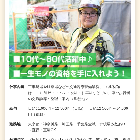
仕事内容
工事現場や駐車場などの交通誘導警備業務。 《具体的に
は……》 道路・イベント会場・駐車場などでの、車や歩行者
の交通誘導・整理・案内 ＜勤務地＞ …
給与
日給11,000円～12,500円（日勤） 日給12,500円～14,000
円（夜勤）
勤務地
東京都・神奈川県・埼玉県・千葉県全域 ☆現場多数あり
（直行・直帰OK）
勤務時間
《日勤》08：00～17：00 《夜勤》20：00～翌5：00 ※週