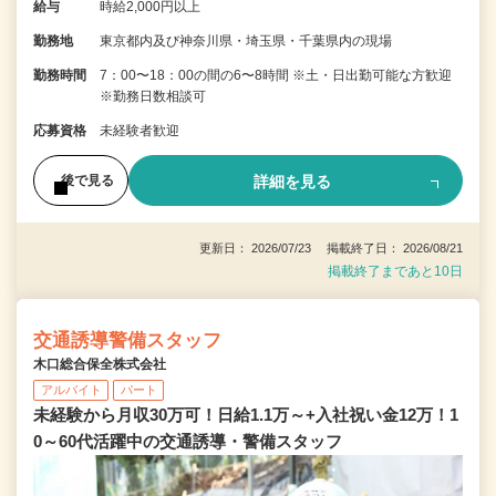
給与
時給2,000円以上
勤務地
東京都内及び神奈川県・埼玉県・千葉県内の現場
勤務時間
7：00〜18：00の間の6〜8時間 ※土・日出勤可能な方歓迎
※勤務日数相談可
応募資格
未経験者歓迎
詳細を見る
後で見る
更新日： 2026/07/23 掲載終了日： 2026/08/21
掲載終了まであと10日
交通誘導警備スタッフ
木口総合保全株式会社
アルバイト
パート
未経験から月収30万可！日給1.1万～+入社祝い金12万！1
0～60代活躍中の交通誘導・警備スタッフ