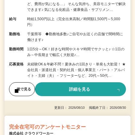
ど、費用が気になる…」 そんな気持ち、美容モニターで解決
できます♪ 気になる化粧品・健康食品・サプリメン…
給与
時給1,500円以上（完全出来高制／時間額1,500円～5,000
円）
勤務地
千葉県等 ◆勤務地多数♪ご自宅やお近くの店舗で間時間に
働けます♪
勤務時間
1日5分～OK！好きな時間やスキマ時間でサクッと♪ ☆1日の
み～中長期まで幅広く大歓迎♪…
応募資格
未経験OK＆年齢不問！夏休みの1回きり・単発も大歓迎！ ★
会社員・派遣社員・契約社員・個人事業主・パート・アルバ
イト・主婦（夫）・フリーターなど、20代～50代…
詳細を見る
後で見る
更新日： 2026/08/10 掲載終了日： 2026/08/30
完全在宅可のアンケートモニター
株式会社 クラウドワーカー