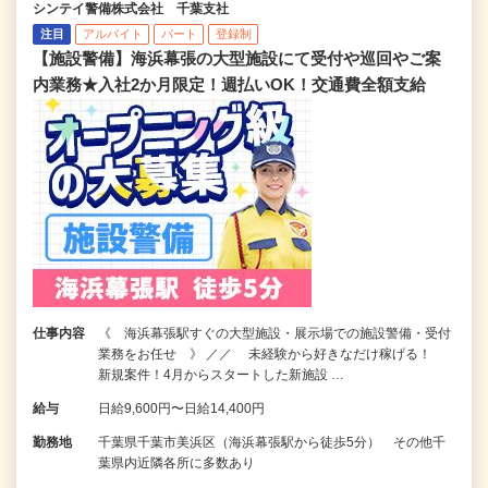
シンテイ警備株式会社 千葉支社
注目
アルバイト
パート
登録制
【施設警備】海浜幕張の大型施設にて受付や巡回やご案
内業務★入社2か月限定！週払いOK！交通費全額支給
仕事内容
《 海浜幕張駅すぐの大型施設・展示場での施設警備・受付
業務をお任せ 》 ／／ 未経験から好きなだけ稼げる！
新規案件！4月からスタートした新施設 …
給与
日給9,600円〜日給14,400円
勤務地
千葉県千葉市美浜区（海浜幕張駅から徒歩5分） その他千
葉県内近隣各所に多数あり