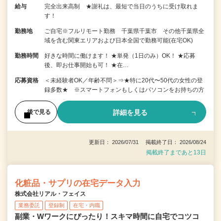
給与
完全出来高制 ★謝礼は、最短で当日のうちに受け取れま
す！
勤務地
ご自宅※フルリモート勤務 千葉県千葉市 その他千葉県全
域を含む関東エリアおよび日本全国で勤務可能(在宅OK)
勤務時間
好きな時間に働けます！ ★単発（1日のみ）OK！ ★応募
後、即お仕事開始も可！ ★在…
応募資格
＜未経験者OK／年齢不問＞⇒★特に20代〜50代の女性の登
録多数★ ※スマートフォンもしくはパソコンをお持ちの方
詳細を見る
後で見る
更新日： 2026/07/31 掲載終了日： 2026/08/24
掲載終了まであと13日
化粧品・サプリの在宅データ入力
株式会社リアル・フェイス
業務委託
登録制
在宅・内職
副業・Wワークにぴったり！スキマ時間に自宅でコツコ