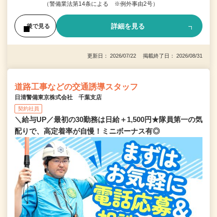
（警備業法第14条による ※例外事由2号）
詳細を見る
後で見る
更新日： 2026/07/22 掲載終了日： 2026/08/31
道路工事などの交通誘導スタッフ
日清警備東京株式会社 千葉支店
契約社員
＼給与UP／最初の30勤務は日給＋1,500円★隊員第一の気
配りで、高定着率が自慢！ミニボーナス有◎