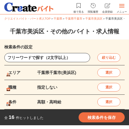
後で見る
閲覧履歴
会員登録
メニュー
クリエイトバイト・パート求人TOP
＞
千葉県
＞
千葉県千葉市
＞
千葉市美浜区
＞
千葉市美浜区・そ
千葉市美浜区・その他のバイト・求人情報
検索条件の設定
絞り込む
エリア
千葉県千葉市(美浜区)
選択
職種
指定しない
選択
条件
高額・高時給
選択
16
検索条件を保存
全
件ヒットしました