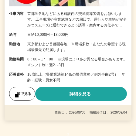
仕事内容
首都圏各地などにある施設内の交通誘導警備をお願いしま
す。 工事現場や商業施設などの周辺で、通行人や車輌が安全
かつスムーズに通行できるよう誘導・案内するお仕事で…
給与
日給10,000円～13,000円
勤務地
東京都および首都圏各地 ※現場多数！あなたの希望する現
場最優先で配属します。
勤務時間
8：00～17：00 ※現場により多少異なる場合があります。
※シフト制・週2～3日…
応募資格
18歳以上（警備業法第14条の警備業務／例外事由2号） 年
齢・経験・男女不問
詳細を見る
後で見る
更新日： 2026/08/03 掲載終了日： 2026/09/04
1