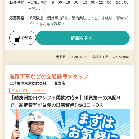
勤務時間
■実働8時間 ・9：00～18：00 ・13：00～22：00 ・20：00
～翌5：…
応募資格
18歳以上（例外事由2号／警備業法による）未経験・警備デ
ビューさんも大歓迎！
詳細を見る
後で見る
更新日： 2026/07/29 掲載終了日： 2026/09/01
道路工事などの交通誘導スタッフ
日清警備東京株式会社 千葉支店
アルバイト
パート
【勤務開始日やシフト柔軟対応★】隊員第一の気配り
で、高定着率が自慢の日清警備◎週1日～OK