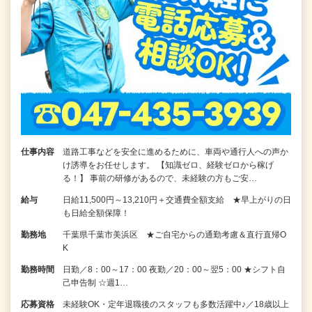
仕事内容
道路工事などを安全に進めるために、車両や通行人への声か
け誘導をお任せします。 【知識ゼロ、経験ゼロから稼げ
る！】 事前の研修があるので、未経験の方もご安…
給与
日給11,500円～13,210円＋交通費全額支給 ★早上がりの日
も日給全額保障！
勤務地
千葉県千葉市美浜区 ★ご自宅からの通勤考慮＆直行直帰O
K
勤務時間
日勤／8：00～17：00 夜勤／20：00～翌5：00 ★シフト自
己申告制 ☆週1…
応募資格
未経験OK・定年退職後のスタッフも多数活躍中♪／18歳以上