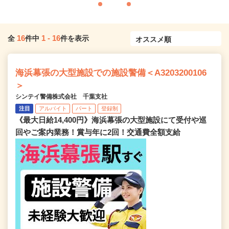
16
1
-
16
全
件中
件を表示
海浜幕張の大型施設での施設警備＜A3203200106
＞
シンテイ警備株式会社 千葉支社
注目
アルバイト
パート
登録制
《最大日給14,400円》海浜幕張の大型施設にて受付や巡
回やご案内業務！賞与年に2回！交通費全額支給