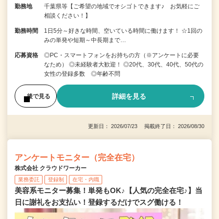
勤務地
千葉県等【ご希望の地域でオシゴトできます♪ お気軽にご
相談ください！】
勤務時間
1日5分～好きな時間、空いている時間に働けます！ ☆1回の
みの単発や短期～中長期まで…
応募資格
◎PC・スマートフォンをお持ちの方（※アンケートに必要
なため） ◎未経験者大歓迎！ ◎20代、30代、40代、50代の
女性の登録多数 ◎年齢不問
詳細を見る
後で見る
更新日： 2026/07/23 掲載終了日： 2026/08/30
アンケートモニター（完全在宅）
株式会社 クラウドワーカー
業務委託
登録制
在宅・内職
美容系モニター募集！単発もOK♪【人気の完全在宅♪】当
日に謝礼をお支払い！登録するだけでスグ働ける！