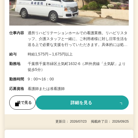
仕事内容
通所リハビリテーションホールでの看護業務。リハビリスタ
ッフ、介護スタッフと一緒に、ご利用者様に対し日常生活を
送る上で必要な支援を行っていただきます。具体的には処…
給与
時給1,575円～1,675円以上
勤務地
千葉県千葉市緑区土気町1632-6（JR外房線「土気駅」より
徒歩5分）
勤務時間
9：00〜16：00
応募資格
看護師または准看護師
詳細を見る
後で見る
更新日： 2026/07/23 掲載終了日： 2026/09/25