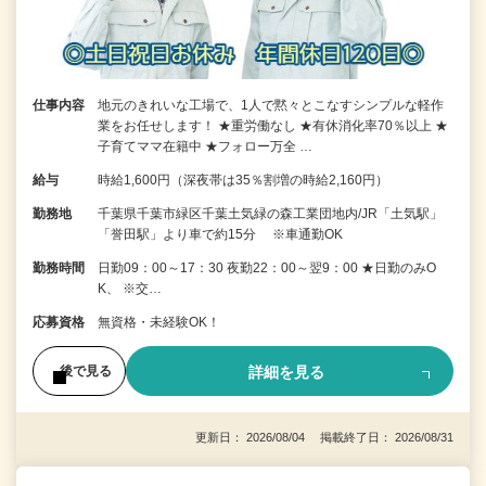
仕事内容
地元のきれいな工場で、1人で黙々とこなすシンプルな軽作
業をお任せします！ ★重労働なし ★有休消化率70％以上 ★
子育てママ在籍中 ★フォロー万全 …
給与
時給1,600円（深夜帯は35％割増の時給2,160円）
勤務地
千葉県千葉市緑区千葉土気緑の森工業団地内/JR「土気駅」
「誉田駅」より車で約15分 ※車通勤OK
勤務時間
日勤09：00～17：30 夜勤22：00～翌9：00 ★日勤のみO
K、 ※交…
応募資格
無資格・未経験OK！
詳細を見る
後で見る
更新日： 2026/08/04 掲載終了日： 2026/08/31