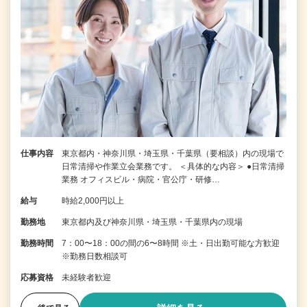
仕事内容
東京都内・神奈川県・埼玉県・千葉県（要相談）内の現場で
日常清掃や作業立会業務です。 ＜具体的な内容＞ ●日常清掃
業務 オフィスビル・病院・官公庁・研修…
給与
時給2,000円以上
勤務地
東京都内及び神奈川県・埼玉県・千葉県内の現場
勤務時間
7：00〜18：00の間の6〜8時間 ※土・日出勤可能な方歓迎
※勤務日数相談可
応募資格
未経験者歓迎