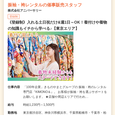
振袖・袴レンタルの催事販売スタッフ
株式会社アニバーサリー
登録制
《登録制》入れる土日祝だけ&週1日～OK！着付けや着物
の知識もイチから学べる♪【東京エリア】
仕事内容
「100年企業」きものやまとグループの 振袖・袴のレンタル
専門店『KIMONO＆』。 お客様が振袖・袴を選ぶサポートを
お願いします。 ★店舗や周辺エリアで行われ…
給与
時給1,230円～1,500円
勤務地
東京都渋谷区、神奈川県横浜市、千葉県船橋市・千葉市・柏