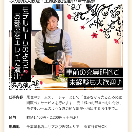
らの挑戦大歓迎！主婦多数活躍中♪＠千葉県
仕事内容
居住中ホームステージャーとして「住みながら売るための空
間演出」サービスを行います。 売主様のお部屋のお片付け、
モデルルームのような魅力的な部屋へ演出するお仕事で…
給与
時給1,400円～2,200円＋手当あり
勤務地
千葉県北西エリア及び近郊エリア ※直行直帰OK