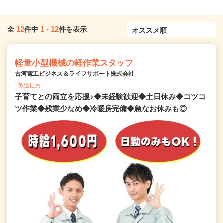
12
1
-
12
全
件中
件を表示
軽量小型機械の軽作業スタッフ
古河電工ビジネス＆ライフサポート株式会社
派遣社員
子育てとの両立を応援♪◆未経験歓迎◆土日休み◆コツコ
ツ作業◆残業少なめ◆冷暖房完備◆急なお休みも◎