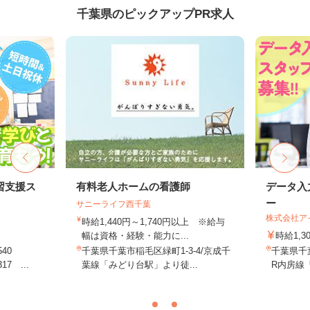
千葉県のピックアップPR求人
習支援ス
有料老人ホームの看護師
データ入
ー
サニーライフ西千葉
株式会社ア
時給1,440円～1,740円以上 ※給与
幅は資格・経験・能力に...
時給1,
540
千葉県千葉市稲毛区緑町1-3-4/京成千
千葉県千葉
7 ...
葉線「みどり台駅」より徒...
R内房線「