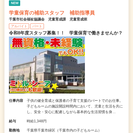
NEW
学童保育の補助スタッフ 補助指導員
千葉市社会福祉協議会 児童育成課 児童育成班
アルバイト
パート
令和8年度スタッフ募集！！ 学童保育で働きませんか？
仕事内容
子供の健全育成と保護者の子育て支援のパートでのお仕事。
子どもルームの施設開設時間内において、児童と生活を共に
し、安全・安心に配慮しながら基本的な生活習慣を身…
給与
時給1,348円
勤務地
千葉県千葉市緑区（千葉市内の子どもルーム）