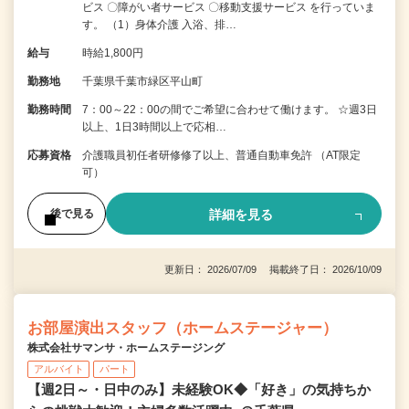
ビス 〇障がい者サービス 〇移動支援サービス を行っていま
す。 （1）身体介護 入浴、排…
給与
時給1,800円
勤務地
千葉県千葉市緑区平山町
勤務時間
7：00～22：00の間でご希望に合わせて働けます。 ☆週3日
以上、1日3時間以上で応相…
応募資格
介護職員初任者研修修了以上、普通自動車免許 （AT限定
可）
詳細を見る
後で見る
更新日： 2026/07/09 掲載終了日： 2026/10/09
お部屋演出スタッフ（ホームステージャー）
株式会社サマンサ・ホームステージング
アルバイト
パート
【週2日～・日中のみ】未経験OK◆「好き」の気持ちか