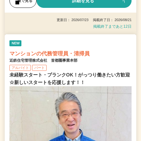
詳細を見る
後で見る
更新日： 2026/07/23 掲載終了日： 2026/08/21
掲載終了まであと12日
NEW
マンションの代務管理員・清掃員
近鉄住宅管理株式会社 首都圏事業本部
アルバイト
パート
未経験スタート・ブランクOK！がっつり働きたい方歓迎
☆新しいスタートを応援します！！