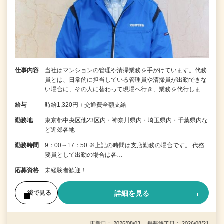
仕事内容
当社はマンションの管理や清掃業務を手がけています。代務
員とは、日常的に担当している管理員や清掃員が出勤できな
い場合に、その人に替わって現場へ行き、業務を代行しま…
給与
時給1,320円＋交通費全額支給
勤務地
東京都中央区他23区内・神奈川県内・埼玉県内・千葉県内な
ど近郊各地
勤務時間
9：00～17：50 ※上記の時間は支店勤務の場合です。 代務
要員として出勤の場合は各…
応募資格
未経験者歓迎！
詳細を見る
後で見る
更新日： 2026/08/03 掲載終了日： 2026/08/21