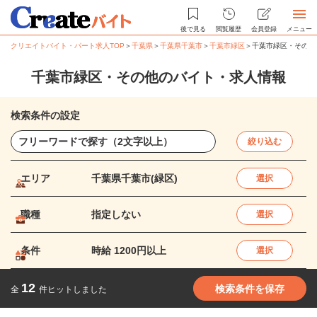
後で見る
閲覧履歴
会員登録
メニュー
クリエイトバイト・パート求人TOP
＞
千葉県
＞
千葉県千葉市
＞
千葉市緑区
＞
千葉市緑区・その他
千葉市緑区・その他のバイト・求人情報
検索条件の設定
絞り込む
エリア
千葉県千葉市(緑区)
選択
職種
指定しない
選択
条件
時給 1200円以上
選択
12
検索条件を保存
全
件ヒットしました