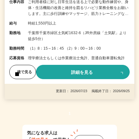
仕事内容
ご利用者様に対し日常生活を送る上で必要な動作練習や、身
体・生活機能の改善と維持を図るリハビリ業務全般をお願い
します。主に歩行訓練やマッサージ、筋力トレーニングな…
給与
時給1,550円以上
勤務地
千葉県千葉市緑区土気町1632-6（JR外房線「土気駅」より
徒歩5分）
勤務時間
（1）8：15～16：45 （2）9：00～16：00
応募資格
理学療法士もしくは作業療法士免許、普通自動車運転免許
詳細を見る
後で見る
更新日： 2026/07/23 掲載終了日： 2026/09/25
1
気になる求人は