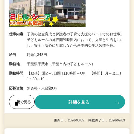
仕事内容
子供の健全育成と保護者の子育て支援のパートでのお仕事。
子どもルームの施設開設時間内において、児童と生活を共に
し、安全・安心に配慮しながら基本的な生活習慣を身…
給与
時給1,348円
勤務地
千葉県千葉市（千葉市内の子どもルーム）
勤務時間
【勤務】 週2～3日間 1日6時間～OK！ 【時間】 月～金…1
1：30～19…
応募資格
無資格・未経験OK
詳細を見る
後で見る
更新日： 2026/08/05 掲載終了日： 2026/09/09