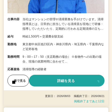
仕事内容
当社はマンションの管理や清掃業務を手がけています。清掃
指導員とは、日常的に担当している清掃員を現地にて研修・
指導していただいたり、定期的に行われる定期清掃の立ち…
給与
時給1,500円＋交通費全額支給
勤務地
東京都中央区他23区内・神奈川県内・埼玉県内・千葉県内な
ど近郊各地
勤務時間
9：00～17：50（支店勤務の場合） ※各物件への出勤の場
合、現場の就業時間に合わせて…
応募資格
清掃指導の経験者
詳細を見る
後で見る
更新日： 2026/08/03 掲載終了日： 2026/08/21
掲載終了まであと12日