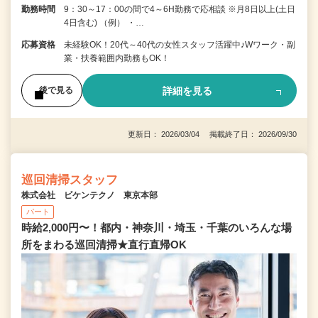
勤務時間
9：30～17：00の間で4～6H勤務で応相談 ※月8日以上(土日
4日含む) （例） ・…
応募資格
未経験OK！20代～40代の女性スタッフ活躍中♪Wワーク・副
業・扶養範囲内勤務もOK！
詳細を見る
後で見る
更新日： 2026/03/04 掲載終了日： 2026/09/30
巡回清掃スタッフ
株式会社 ビケンテクノ 東京本部
パート
時給2,000円〜！都内・神奈川・埼玉・千葉のいろんな場
所をまわる巡回清掃★直行直帰OK