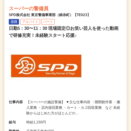
スーパーの警備員
SPD株式会社 東京警備事業部（錦糸町）【TE023】
注目
アルバイト
パート
日勤5：30〜11：30 現場固定◎お笑い芸人を使った動画
で研修充実！未経験スタート応援♪
仕事内容
【スーパーの施設警備】 ▼主な仕事内容 ・開閉館作業 ・搬
入業務 ・店内巡回業務 ・カート・カゴ回収業務 など 未経
験からはじめた方がほとんどの…
給与
時給1,150円