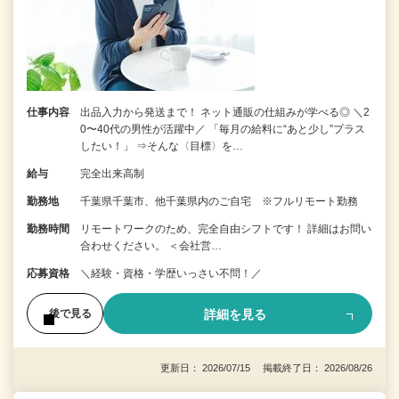
仕事内容
出品入力から発送まで！ ネット通販の仕組みが学べる◎ ＼2
0〜40代の男性が活躍中／ 「毎月の給料に“あと少し”プラス
したい！」 ⇒そんな〈目標〉を…
給与
完全出来高制
勤務地
千葉県千葉市、他千葉県内のご自宅 ※フルリモート勤務
勤務時間
リモートワークのため、完全自由シフトです！ 詳細はお問い
合わせください。 ＜会社営…
応募資格
＼経験・資格・学歴いっさい不問！／
詳細を見る
後で見る
更新日： 2026/07/15 掲載終了日： 2026/08/26