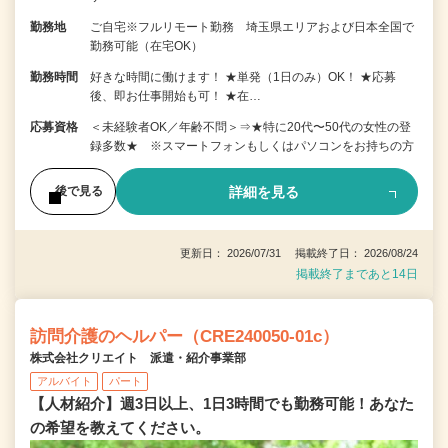
勤務地
ご自宅※フルリモート勤務 埼玉県エリアおよび日本全国で
勤務可能（在宅OK）
勤務時間
好きな時間に働けます！ ★単発（1日のみ）OK！ ★応募
後、即お仕事開始も可！ ★在…
応募資格
＜未経験者OK／年齢不問＞⇒★特に20代〜50代の女性の登
録多数★ ※スマートフォンもしくはパソコンをお持ちの方
詳細を見る
後で見る
更新日： 2026/07/31 掲載終了日： 2026/08/24
掲載終了まであと14日
訪問介護のヘルパー（CRE240050-01c）
株式会社クリエイト 派遣・紹介事業部
アルバイト
パート
【人材紹介】週3日以上、1日3時間でも勤務可能！あなた
の希望を教えてください。