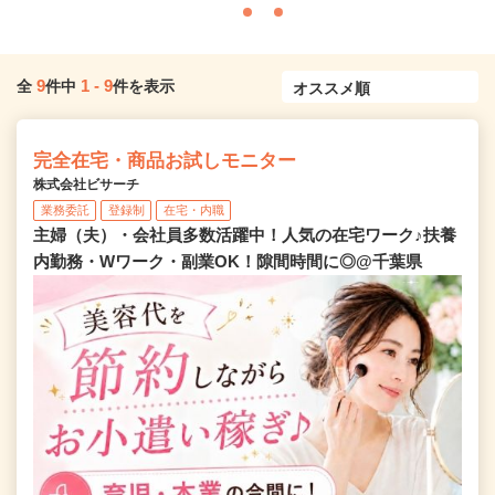
9
1
-
9
全
件中
件を表示
完全在宅・商品お試しモニター
株式会社ビサーチ
業務委託
登録制
在宅・内職
主婦（夫）・会社員多数活躍中！人気の在宅ワーク♪扶養
内勤務・Wワーク・副業OK！隙間時間に◎@千葉県