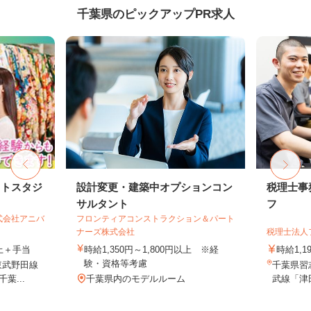
千葉県のピックアップPR求人
ォトスタジ
設計変更・建築中オプションコン
税理士事
サルタント
フ
式会社アニバ
フロンティアコンストラクション＆パート
ナーズ株式会社
税理士法人
以上＋手当
時給1,350円～1,800円以上 ※経
時給1,1
験・資格等考慮
東武野田線
千葉県習志
葉...
千葉県内のモデルルーム
武線「津