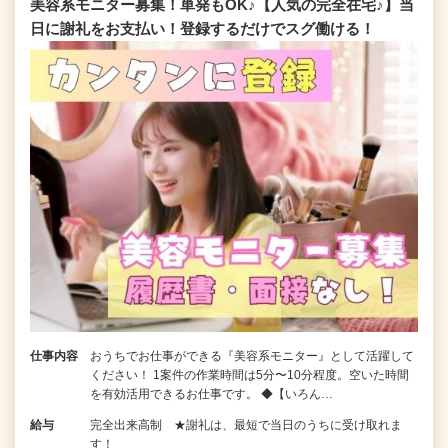
美容系モニター募集！単発もOK♪【人気の完全在宅♪】当
日に謝礼をお支払い！登録するだけでスグ働ける！
仕事内容
おうちでお仕事ができる『美容系モニター』として活躍して
ください！ 1案件の作業時間は5分〜10分程度。空いた時間
を有効活用できるお仕事です。 ◆【いろん…
給与
完全出来高制 ★謝礼は、最短で当日のうちに受け取れま
す！