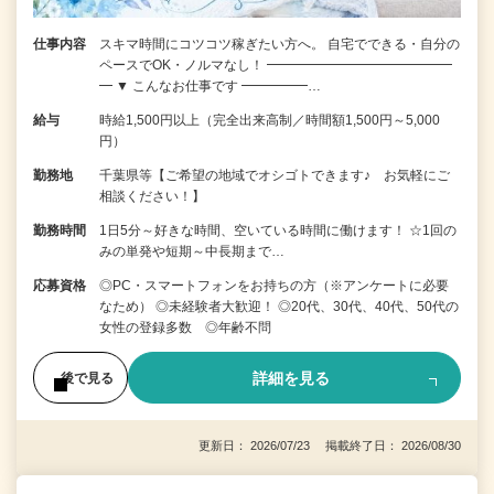
仕事内容
スキマ時間にコツコツ稼ぎたい方へ。 自宅でできる・自分の
ペースでOK・ノルマなし！ ━━━━━━━━━━━━━━
━ ▼ こんなお仕事です ━━━━━…
給与
時給1,500円以上（完全出来高制／時間額1,500円～5,000
円）
勤務地
千葉県等【ご希望の地域でオシゴトできます♪ お気軽にご
相談ください！】
勤務時間
1日5分～好きな時間、空いている時間に働けます！ ☆1回の
みの単発や短期～中長期まで…
応募資格
◎PC・スマートフォンをお持ちの方（※アンケートに必要
なため） ◎未経験者大歓迎！ ◎20代、30代、40代、50代の
女性の登録多数 ◎年齢不問
詳細を見る
後で見る
更新日： 2026/07/23 掲載終了日： 2026/08/30