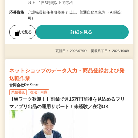
以上、1日3時間以上で応相…
応募資格
介護職員初任者研修修了以上、普通自動車免許 （AT限定
可）
詳細を見る
後で見る
更新日： 2026/07/09 掲載終了日： 2026/10/09
ネットショップのデータ入力・商品登録および発
送軽作業
合同会社Re Start
業務委託
在宅・内職
【Wワーク歓迎！】副業で月15万円前後を見込めるフリ
マアプリ出品の運用サポート！未経験／在宅OK