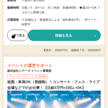
勤務地
千葉県千葉市緑区
勤務時間
日勤／5：30〜11：30（拘束・実働6時間） ◆週2日〜OK フ
ルタイム勤務も歓…
応募資格
※18歳以上：警備業法による（例外事由2号）、Wワーク・
副業可
詳細を見る
後で見る
更新日： 2026/07/21 掲載終了日： 2026/08/27
イベントの運営サポート
株式会社シアーズ イベント事業部
アルバイト
パート
登録制
短期・単発OK（登録制）！コンサート・フェス・ライブ
会場などでのお仕事！【日給3万円×日払いOK】