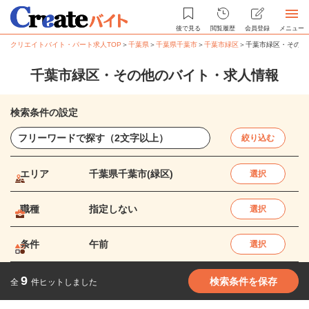
後で見る
閲覧履歴
会員登録
メニュー
クリエイトバイト・パート求人TOP
＞
千葉県
＞
千葉県千葉市
＞
千葉市緑区
＞
千葉市緑区・その他
千葉市緑区・その他のバイト・求人情報
検索条件の設定
絞り込む
エリア
千葉県千葉市(緑区)
選択
職種
指定しない
選択
条件
午前
選択
9
検索条件を保存
全
件ヒットしました