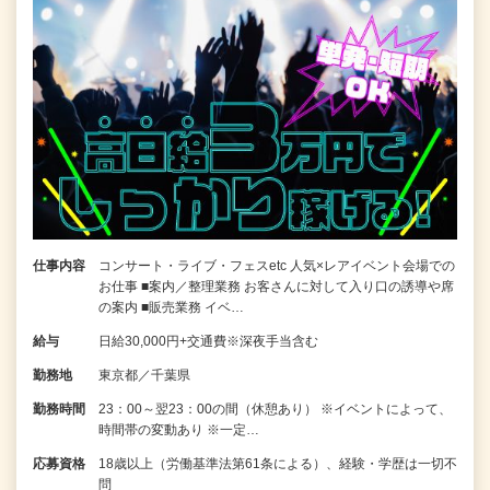
仕事内容
コンサート・ライブ・フェスetc 人気×レアイベント会場での
お仕事 ■案内／整理業務 お客さんに対して入り口の誘導や席
の案内 ■販売業務 イベ…
給与
日給30,000円+交通費※深夜手当含む
勤務地
東京都／千葉県
勤務時間
23：00～翌23：00の間（休憩あり） ※イベントによって、
時間帯の変動あり ※一定…
応募資格
18歳以上（労働基準法第61条による）、経験・学歴は一切不
問