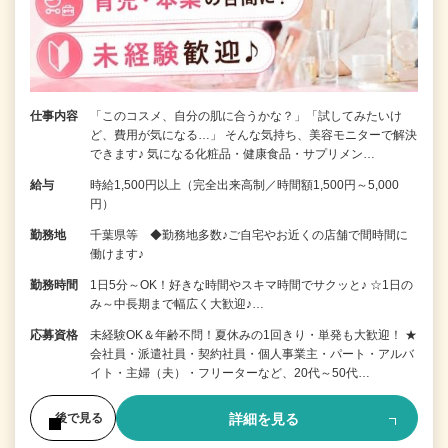
仕事内容
「このコスメ、自分の肌に合うかな？」「試してみたいけ
ど、費用が気になる…」 そんな気持ち、美容モニターで解決
できます♪ 気になる化粧品・健康食品・サプリメン…
給与
時給1,500円以上（完全出来高制／時間額1,500円～5,000
円）
勤務地
千葉県等 ◆勤務地多数♪ご自宅やお近くの店舗で間時間に
働けます♪
勤務時間
1日5分～OK！好きな時間やスキマ時間でサクッと♪ ☆1日の
み～中長期まで幅広く大歓迎♪…
応募資格
未経験OK＆年齢不問！夏休みの1回きり・単発も大歓迎！ ★
会社員・派遣社員・契約社員・個人事業主・パート・アルバ
イト・主婦（夫）・フリーターなど、20代～50代…
詳細を見る
後で見る