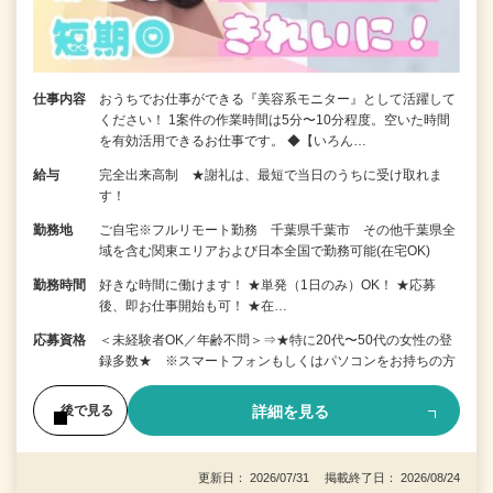
仕事内容
おうちでお仕事ができる『美容系モニター』として活躍して
ください！ 1案件の作業時間は5分〜10分程度。空いた時間
を有効活用できるお仕事です。 ◆【いろん…
給与
完全出来高制 ★謝礼は、最短で当日のうちに受け取れま
す！
勤務地
ご自宅※フルリモート勤務 千葉県千葉市 その他千葉県全
域を含む関東エリアおよび日本全国で勤務可能(在宅OK)
勤務時間
好きな時間に働けます！ ★単発（1日のみ）OK！ ★応募
後、即お仕事開始も可！ ★在…
応募資格
＜未経験者OK／年齢不問＞⇒★特に20代〜50代の女性の登
録多数★ ※スマートフォンもしくはパソコンをお持ちの方
詳細を見る
後で見る
更新日： 2026/07/31 掲載終了日： 2026/08/24