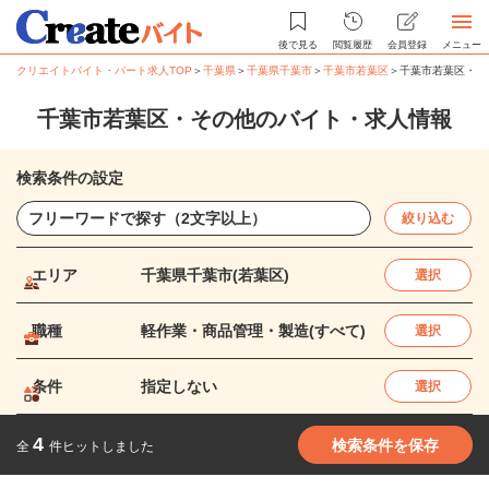
後で見る
閲覧履歴
会員登録
メニュー
クリエイトバイト・パート求人TOP
＞
千葉県
＞
千葉県千葉市
＞
千葉市若葉区
＞
千葉市若葉区・そ
千葉市若葉区・その他のバイト・求人情報
検索条件の設定
絞り込む
エリア
千葉県千葉市(若葉区)
選択
職種
軽作業・商品管理・製造(すべて)
選択
条件
指定しない
選択
4
検索条件を保存
全
件ヒットしました