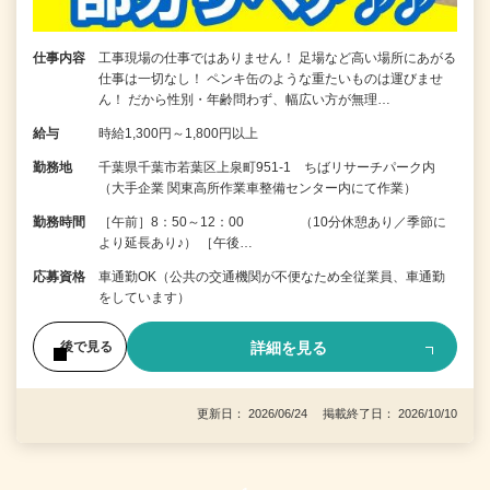
仕事内容
工事現場の仕事ではありません！ 足場など高い場所にあがる
仕事は一切なし！ ペンキ缶のような重たいものは運びませ
ん！ だから性別・年齢問わず、幅広い方が無理…
給与
時給1,300円～1,800円以上
勤務地
千葉県千葉市若葉区上泉町951-1 ちばリサーチパーク内
（大手企業 関東高所作業車整備センター内にて作業）
勤務時間
［午前］8：50～12：00 （10分休憩あり／季節に
より延長あり♪） ［午後…
応募資格
車通勤OK（公共の交通機関が不便なため全従業員、車通勤
をしています）
詳細を見る
後で見る
更新日： 2026/06/24 掲載終了日： 2026/10/10