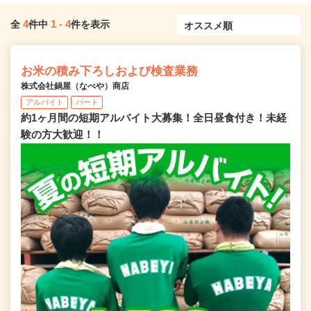
4
1
-
4
全
件中
件を表示
お米の積み下ろしおよび検査業務
株式会社鍋屋（なべや）商店
アルバイト
パート
約1ヶ月間の短期アルバイト大募集！全日昼食付き！未経
験の方大歓迎！！