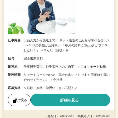
仕事内容
出品入力から発送まで！ ネット通販の仕組みが学べる◎ ＼2
0〜40代の男性が活躍中／ 「毎月の給料に“あと少し”プラス
したい！」 ⇒そんな〈目標〉を…
給与
完全出来高制
勤務地
千葉県千葉市、他千葉県内のご自宅 ※フルリモート勤務
勤務時間
リモートワークのため、完全自由シフトです！ 詳細はお問い
合わせください。 ＜会社営…
応募資格
＼経験・資格・学歴いっさい不問！／
詳細を見る
後で見る
更新日： 2026/07/15 掲載終了日： 2026/08/26