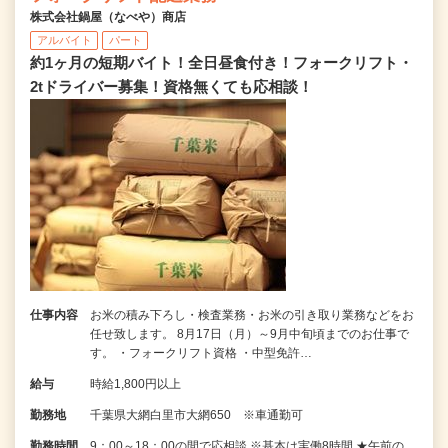
株式会社鍋屋（なべや）商店
アルバイト
パート
約1ヶ月の短期バイト！全日昼食付き！フォークリフト・
2tドライバー募集！資格無くても応相談！
仕事内容
お米の積み下ろし・検査業務・お米の引き取り業務などをお
任せ致します。 8月17日（月）～9月中旬頃までのお仕事で
す。 ・フォークリフト資格 ・中型免許…
給与
時給1,800円以上
勤務地
千葉県大網白里市大網650 ※車通勤可
勤務時間
9：00～18：00の間で応相談 ※基本は実働8時間 ★午前の