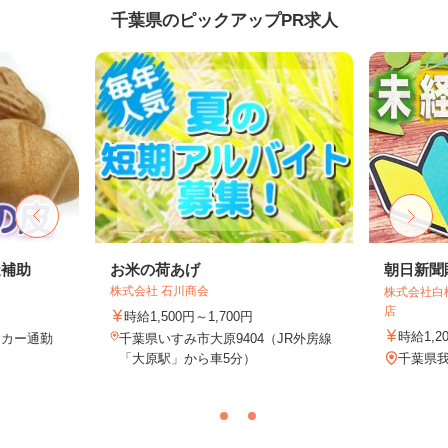
千葉県のピックアップPR求人
造補助
お米の荷あげ
朝日新聞
株式会社 石川商会
株式会社白
店
時給1,500円～1,700円
時給1,2
イカー通勤
千葉県いすみ市大原9404（JR外房線
「大原駅」から車5分）
千葉県我