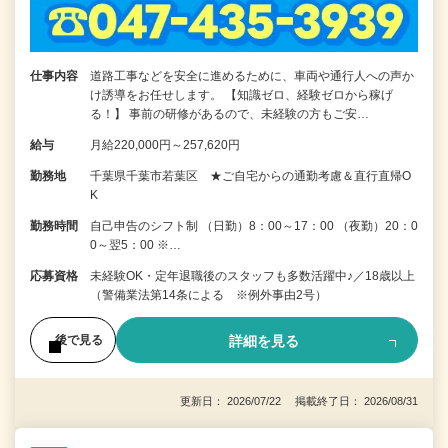
仕事内容
道路工事などを安全に進めるために、車両や通行人への声か
け誘導をお任せします。 【知識ゼロ、経験ゼロから稼げ
る！】 事前の研修があるので、未経験の方もご安…
給与
月給220,000円～257,620円
勤務地
千葉県千葉市若葉区 ★ご自宅からの通勤考慮＆直行直帰O
K
勤務時間
自己申告のシフト制 （日勤）8：00～17：00 （夜勤）20：0
0～翌5：00 ※…
応募資格
未経験OK・定年退職後のスタッフも多数活躍中♪／18歳以上
（警備業法第14条による ※例外事由2号）
詳細を見る
後で見る
更新日： 2026/07/22 掲載終了日： 2026/08/31