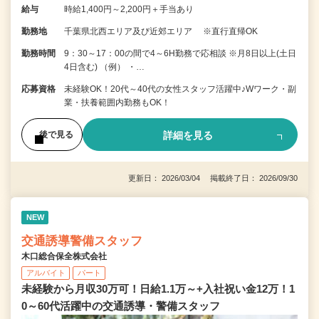
給与
時給1,400円～2,200円＋手当あり
勤務地
千葉県北西エリア及び近郊エリア ※直行直帰OK
勤務時間
9：30～17：00の間で4～6H勤務で応相談 ※月8日以上(土日
4日含む) （例） ・…
応募資格
未経験OK！20代～40代の女性スタッフ活躍中♪Wワーク・副
業・扶養範囲内勤務もOK！
詳細を見る
後で見る
更新日： 2026/03/04 掲載終了日： 2026/09/30
NEW
交通誘導警備スタッフ
木口総合保全株式会社
アルバイト
パート
未経験から月収30万可！日給1.1万～+入社祝い金12万！1
0～60代活躍中の交通誘導・警備スタッフ