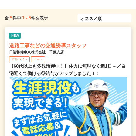
5
1
-
5
全
件中
件を表示
NEW
道路工事などの交通誘導スタッフ
日清警備東京株式会社 千葉支店
アルバイト
パート
【60代以上も多数活躍中！】体力に無理なく週1日～／自
宅近くで働ける◎給与がアップしました！！