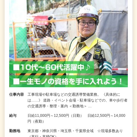
仕事内容
工事現場や駐車場などの交通誘導警備業務。 《具体的に
は……》 道路・イベント会場・駐車場などでの、車や歩行者
の交通誘導・整理・案内 ＜勤務地＞ …
給与
日給11,000円～12,500円（日勤） 日給12,500円～14,000
円（夜勤）
勤務地
東京都・神奈川県・埼玉県・千葉県全域 ☆現場多数あり
（直行・直帰OK）