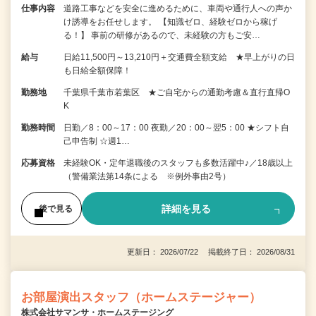
仕事内容
道路工事などを安全に進めるために、車両や通行人への声か
け誘導をお任せします。 【知識ゼロ、経験ゼロから稼げ
る！】 事前の研修があるので、未経験の方もご安…
給与
日給11,500円～13,210円＋交通費全額支給 ★早上がりの日
も日給全額保障！
勤務地
千葉県千葉市若葉区 ★ご自宅からの通勤考慮＆直行直帰O
K
勤務時間
日勤／8：00～17：00 夜勤／20：00～翌5：00 ★シフト自
己申告制 ☆週1…
応募資格
未経験OK・定年退職後のスタッフも多数活躍中♪／18歳以上
（警備業法第14条による ※例外事由2号）
詳細を見る
後で見る
更新日： 2026/07/22 掲載終了日： 2026/08/31
お部屋演出スタッフ（ホームステージャー）
株式会社サマンサ・ホームステージング