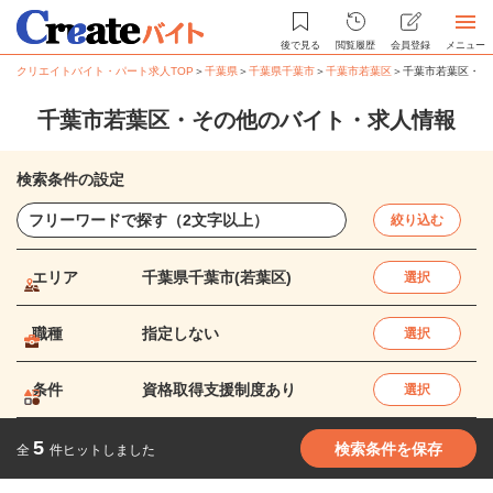
後で見る
閲覧履歴
会員登録
メニュー
クリエイトバイト・パート求人TOP
＞
千葉県
＞
千葉県千葉市
＞
千葉市若葉区
＞
千葉市若葉区・そ
千葉市若葉区・その他のバイト・求人情報
検索条件の設定
絞り込む
エリア
千葉県千葉市(若葉区)
選択
職種
指定しない
選択
条件
資格取得支援制度あり
選択
5
検索条件を保存
全
件ヒットしました