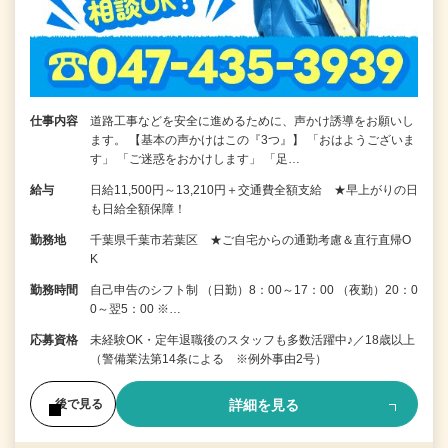
仕事内容
道路工事などを安全に進めるために、声かけ誘導をお願いし
ます。 【基本の声かけはこの『3つ』】 「おはようございま
す」 「ご迷惑をおかけします」 「足…
給与
日給11,500円～13,210円＋交通費全額支給 ★早上がりの日
も日給全額保障！
勤務地
千葉県千葉市若葉区 ★ご自宅からの通勤考慮＆直行直帰O
K
勤務時間
自己申告のシフト制 （日勤）8：00～17：00 （夜勤）20：0
0～翌5：00 ※…
応募資格
未経験OK・定年退職後のスタッフも多数活躍中♪／18歳以上
（警備業法第14条による ※例外事由2号）
詳細を見る
後で見る