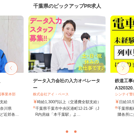
千葉県のピックアップPR求人
員
データ入力会社の入力オペレータ
鉄道工事
ー
A320320..
圏事業本部
株式会社アイ・ベース
シンテイ警
額支給
時給1,300円以上（交通費全額支給）
日給10,
神奈川県
千葉県千葉市中央区港町12-21-3F（J
千葉県船
近郊各...
R内房線「本千葉駅」よ...
隣各所に