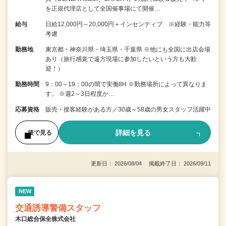
を正規代理店として全国催事場にて開催…
給与
日給12,000円～20,000円＋インセンティブ ※経験・能力等
考慮
勤務地
東京都・神奈川県・埼玉県・千葉県 ※他にも全国に出店会場
あり（旅行感覚で遠方現場に参加したいという方も大歓
迎！）
勤務時間
9：00～19：00の間で実働8H ※勤務場所によって異なりま
す。 ※週2～3日程度か…
応募資格
販売・接客経験がある方／30歳～58歳の男女スタッフ活躍中
詳細を見る
後で見る
更新日： 2026/08/04 掲載終了日： 2026/09/11
NEW
交通誘導警備スタッフ
木口総合保全株式会社