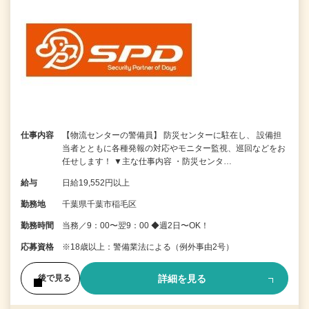
仕事内容
【物流センターの警備員】 防災センターに駐在し、 設備担
当者とともに各種発報の対応やモニター監視、巡回などをお
任せします！ ▼主な仕事内容 ・防災センタ…
給与
日給19,552円以上
勤務地
千葉県千葉市稲毛区
勤務時間
当務／9：00〜翌9：00 ◆週2日〜OK！
応募資格
※18歳以上：警備業法による（例外事由2号）
詳細を見る
後で見る