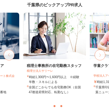
千葉県のピックアップPR求人
ニア
税理士事務所の在宅勤務スタッフ
学童クラ
税理士法人サリーレ
学校法人ア
ポート株式会
時給1,300円〜1,600円以上 ※経験
年数・スキルによる
時給1,3
全国どこからでも在宅勤務OK（全国
千葉県印
6番地
47都道府県対応、転勤なし）
葉ニュー