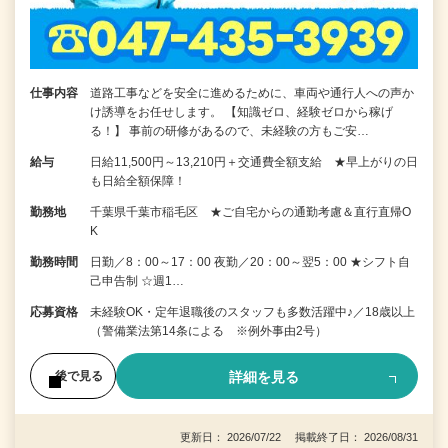
仕事内容
道路工事などを安全に進めるために、車両や通行人への声か
け誘導をお任せします。 【知識ゼロ、経験ゼロから稼げ
る！】 事前の研修があるので、未経験の方もご安…
給与
日給11,500円～13,210円＋交通費全額支給 ★早上がりの日
も日給全額保障！
勤務地
千葉県千葉市稲毛区 ★ご自宅からの通勤考慮＆直行直帰O
K
勤務時間
日勤／8：00～17：00 夜勤／20：00～翌5：00 ★シフト自
己申告制 ☆週1…
応募資格
未経験OK・定年退職後のスタッフも多数活躍中♪／18歳以上
（警備業法第14条による ※例外事由2号）
詳細を見る
後で見る
更新日： 2026/07/22 掲載終了日： 2026/08/31