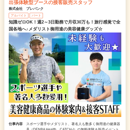
出張体験型ブースの接客販売スタッフ
株式会社 プレバンク
アルバイト
パート
知識ゼロOK！週2～3日勤務で月収30万も！旅行感覚で全
国各地へ♪メダリスト御用達の美容健康グッズ☆
仕事内容
スポーツ選手やメダリスト、著名人も数多く御用達の健康器
具（DENBA Health、CATCH-I）の無料体験＆販売イベント