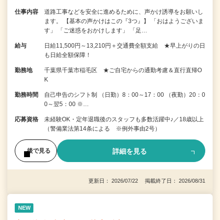
仕事内容
道路工事などを安全に進めるために、声かけ誘導をお願いし
ます。 【基本の声かけはこの『3つ』】 「おはようございま
す」 「ご迷惑をおかけします」 「足…
給与
日給11,500円～13,210円＋交通費全額支給 ★早上がりの日
も日給全額保障！
勤務地
千葉県千葉市稲毛区 ★ご自宅からの通勤考慮＆直行直帰O
K
勤務時間
自己申告のシフト制 （日勤）8：00～17：00 （夜勤）20：0
0～翌5：00 ※…
応募資格
未経験OK・定年退職後のスタッフも多数活躍中♪／18歳以上
（警備業法第14条による ※例外事由2号）
詳細を見る
後で見る
更新日： 2026/07/22 掲載終了日： 2026/08/31
NEW