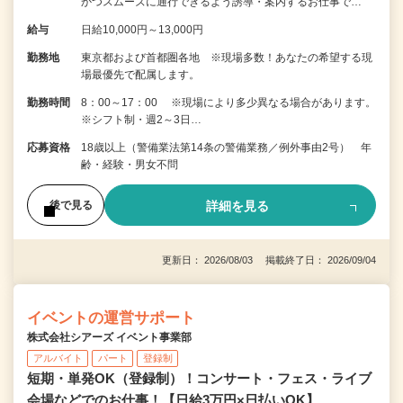
かつスムーズに通行できるよう誘導・案内するお仕事で…
給与
日給10,000円～13,000円
勤務地
東京都および首都圏各地 ※現場多数！あなたの希望する現
場最優先で配属します。
勤務時間
8：00～17：00 ※現場により多少異なる場合があります。
※シフト制・週2～3日…
応募資格
18歳以上（警備業法第14条の警備業務／例外事由2号） 年
齢・経験・男女不問
詳細を見る
後で見る
更新日： 2026/08/03 掲載終了日： 2026/09/04
イベントの運営サポート
株式会社シアーズ イベント事業部
アルバイト
パート
登録制
短期・単発OK（登録制）！コンサート・フェス・ライブ
会場などでのお仕事！【日給3万円×日払いOK】