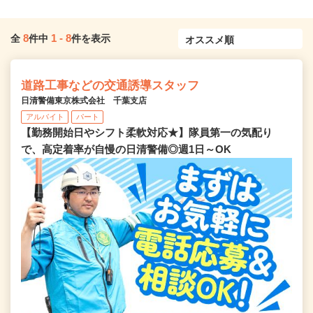
8
1
-
8
全
件中
件を表示
道路工事などの交通誘導スタッフ
日清警備東京株式会社 千葉支店
アルバイト
パート
【勤務開始日やシフト柔軟対応★】隊員第一の気配り
で、高定着率が自慢の日清警備◎週1日～OK