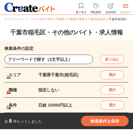
後で見る
閲覧履歴
会員登録
メニュー
クリエイトバイト・パート求人TOP
＞
千葉県
＞
千葉県千葉市
＞
千葉市稲毛区
＞
千葉市稲毛区・そ
千葉市稲毛区・その他のバイト・求人情報
検索条件の設定
絞り込む
エリア
千葉県千葉市(稲毛区)
選択
職種
指定しない
選択
条件
日給 10000円以上
選択
8
検索条件を保存
全
件ヒットしました