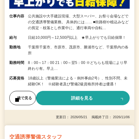
仕事内容
公共施設や大手建設現場、大型スーパー、お祭り会場などで
の交通誘導警備業務。 具体的には…… ■街路樹や植込みなど
の剪定・枝落とし作業中に、通行車両や自転…
給与
日給10,000円～12,500円以上 ★早上がりでも日給保障！
勤務地
千葉県千葉市、市原市、茂原市、勝浦市など、千葉県内の各
所
勤務時間
8：00～17：00 21：00～翌5：00 ※どちらも現場により早
終わり有。早上…
応募資格
18歳以上（警備業法による・例外事由2号）、性別不問、未
経験OK！ ※経験者及び警備2級資格所持者は優遇！
詳細を見る
後で見る
更新日： 2026/05/21 掲載終了日： 2026/11/06
交通誘導警備スタッフ