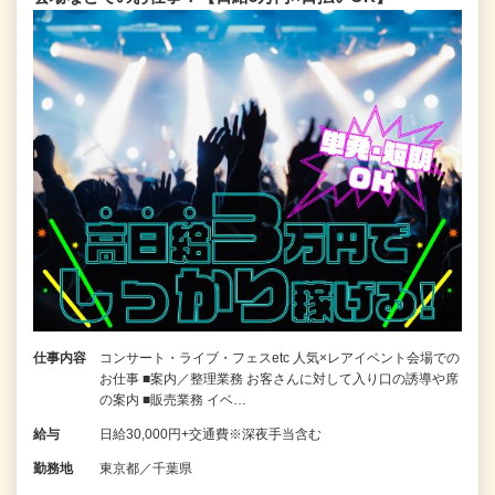
仕事内容
コンサート・ライブ・フェスetc 人気×レアイベント会場での
お仕事 ■案内／整理業務 お客さんに対して入り口の誘導や席
の案内 ■販売業務 イベ…
給与
日給30,000円+交通費※深夜手当含む
勤務地
東京都／千葉県