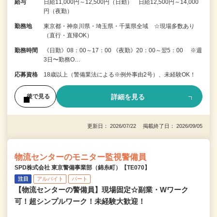
給与
日給11,000円～12,500円（日勤） 日給12,500円～14,000
円（夜勤）
勤務地
東京都・神奈川県・埼玉県・千葉県全域 ☆現場多数あり
（直行・直帰OK）
勤務時間
《日勤》08：00～17：00 《夜勤》20：00～翌5：00 ※週
3日〜勤務O…
応募資格
18歳以上（警備業法による※例外事由2号）、未経験OK！
詳細を見る
後で見る
更新日： 2026/07/22 掲載終了日： 2026/09/05
物流センターのモニター監視警備員
SPD株式会社 東京警備事業部（錦糸町）【TE070】
注目
アルバイト
パート
【物流センターの警備員】現場固定☆副業・Wワーク
可！超シンプルワーク！未経験大歓迎！