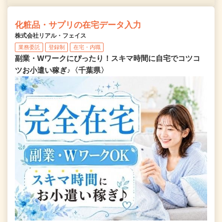
化粧品・サプリの在宅データ入力
株式会社リアル・フェイス
業務委託
登録制
在宅・内職
副業・Wワークにぴったり！スキマ時間に自宅でコツコ
ツお小遣い稼ぎ♪〈千葉県〉