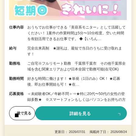
仕事内容
おうちでお仕事ができる『美容系モニター』として活躍して
ください！ 1案件の作業時間は5分〜10分程度。空いた時間
を有効活用できるお仕事です。 ◆【いろん…
給与
完全出来高制 ★謝礼は、最短で当日のうちに受け取れま
す！
勤務地
ご自宅※フルリモート勤務 千葉県千葉市 その他千葉県全
域を含む関東エリアおよび日本全国で勤務可能(在宅OK)
勤務時間
好きな時間に働けます！ ★単発（1日のみ）OK！ ★応募
後、即お仕事開始も可！ ★在…
応募資格
＜未経験者OK／年齢不問＞⇒★特に20代〜50代の女性の登
録多数★ ※スマートフォンもしくはパソコンをお持ちの方
詳細を見る
後で見る
更新日： 2026/07/31 掲載終了日： 2026/08/24