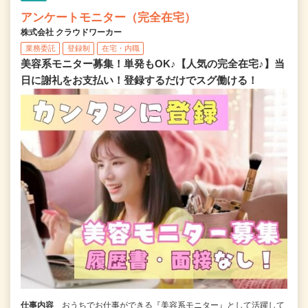
アンケートモニター（完全在宅）
株式会社 クラウドワーカー
業務委託
登録制
在宅・内職
美容系モニター募集！単発もOK♪【人気の完全在宅♪】当
日に謝礼をお支払い！登録するだけでスグ働ける！
仕事内容
おうちでお仕事ができる『美容系モニター』として活躍して