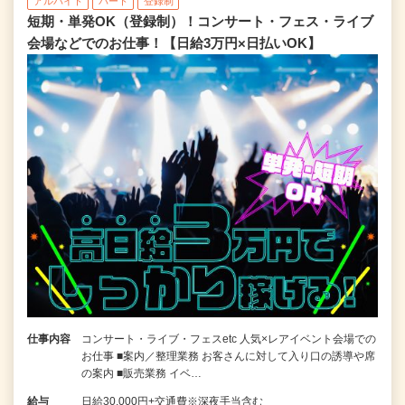
アルバイト
パート
登録制
短期・単発OK（登録制）！コンサート・フェス・ライブ
会場などでのお仕事！【日給3万円×日払いOK】
仕事内容
コンサート・ライブ・フェスetc 人気×レアイベント会場での
お仕事 ■案内／整理業務 お客さんに対して入り口の誘導や席
の案内 ■販売業務 イベ…
給与
日給30,000円+交通費※深夜手当含む