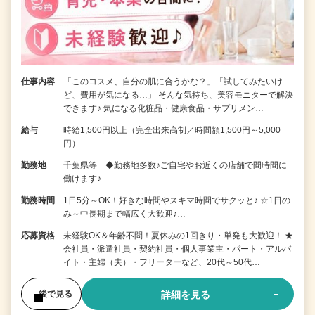
仕事内容
「このコスメ、自分の肌に合うかな？」「試してみたいけ
ど、費用が気になる…」 そんな気持ち、美容モニターで解決
できます♪ 気になる化粧品・健康食品・サプリメン…
給与
時給1,500円以上（完全出来高制／時間額1,500円～5,000
円）
勤務地
千葉県等 ◆勤務地多数♪ご自宅やお近くの店舗で間時間に
働けます♪
勤務時間
1日5分～OK！好きな時間やスキマ時間でサクッと♪ ☆1日の
み～中長期まで幅広く大歓迎♪…
応募資格
未経験OK＆年齢不問！夏休みの1回きり・単発も大歓迎！ ★
会社員・派遣社員・契約社員・個人事業主・パート・アルバ
イト・主婦（夫）・フリーターなど、20代～50代…
詳細を見る
後で見る