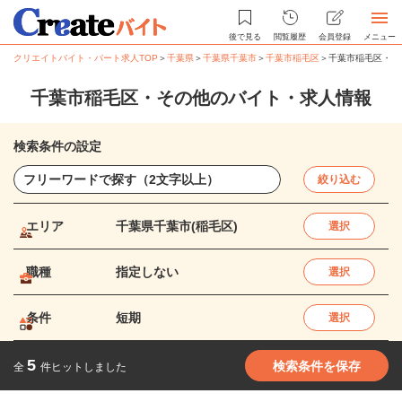
後で見る
閲覧履歴
会員登録
メニュー
クリエイトバイト・パート求人TOP
＞
千葉県
＞
千葉県千葉市
＞
千葉市稲毛区
＞
千葉市稲毛区・そ
千葉市稲毛区・その他のバイト・求人情報
検索条件の設定
絞り込む
エリア
千葉県千葉市(稲毛区)
選択
職種
指定しない
選択
条件
短期
選択
5
検索条件を保存
全
件ヒットしました