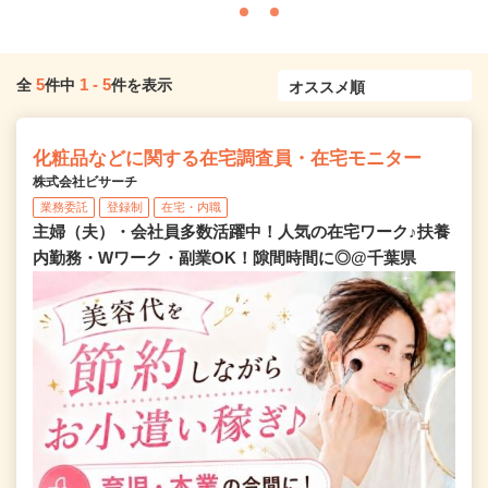
5
1
-
5
全
件中
件を表示
化粧品などに関する在宅調査員・在宅モニター
株式会社ビサーチ
業務委託
登録制
在宅・内職
主婦（夫）・会社員多数活躍中！人気の在宅ワーク♪扶養
内勤務・Wワーク・副業OK！隙間時間に◎@千葉県