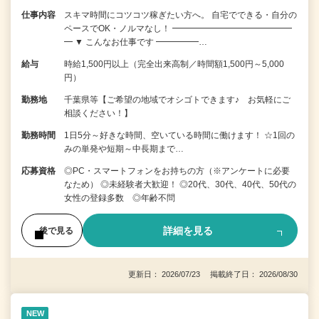
仕事内容
スキマ時間にコツコツ稼ぎたい方へ。 自宅でできる・自分の
ペースでOK・ノルマなし！ ━━━━━━━━━━━━━━
━ ▼ こんなお仕事です ━━━━━…
給与
時給1,500円以上（完全出来高制／時間額1,500円～5,000
円）
勤務地
千葉県等【ご希望の地域でオシゴトできます♪ お気軽にご
相談ください！】
勤務時間
1日5分～好きな時間、空いている時間に働けます！ ☆1回の
みの単発や短期～中長期まで…
応募資格
◎PC・スマートフォンをお持ちの方（※アンケートに必要
なため） ◎未経験者大歓迎！ ◎20代、30代、40代、50代の
女性の登録多数 ◎年齢不問
詳細を見る
後で見る
更新日： 2026/07/23 掲載終了日： 2026/08/30
NEW