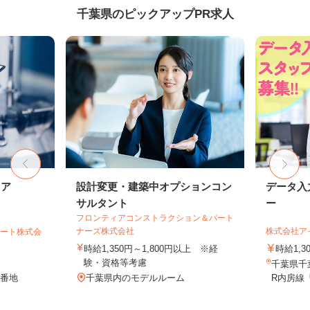
千葉県のピックアップPR求人
ニア
設計変更・建築中オプションコン
データ入
サルタント
ー
フロンティアコンストラクション＆パート
ナーズ株式会社
株式会社ア
ポート株式会
時給1,350円～1,800円以上 ※経
時給1,
験・資格等考慮
千葉県千葉
6番地
千葉県内のモデルルーム
R内房線「