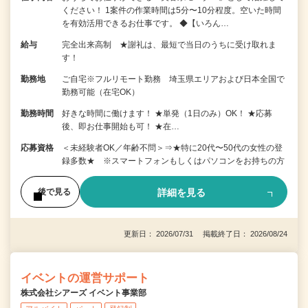
ください！ 1案件の作業時間は5分〜10分程度。空いた時間
を有効活用できるお仕事です。 ◆【いろん…
給与
完全出来高制 ★謝礼は、最短で当日のうちに受け取れま
す！
勤務地
ご自宅※フルリモート勤務 埼玉県エリアおよび日本全国で
勤務可能（在宅OK）
勤務時間
好きな時間に働けます！ ★単発（1日のみ）OK！ ★応募
後、即お仕事開始も可！ ★在…
応募資格
＜未経験者OK／年齢不問＞⇒★特に20代〜50代の女性の登
録多数★ ※スマートフォンもしくはパソコンをお持ちの方
詳細を見る
後で見る
更新日： 2026/07/31 掲載終了日： 2026/08/24
イベントの運営サポート
株式会社シアーズ イベント事業部