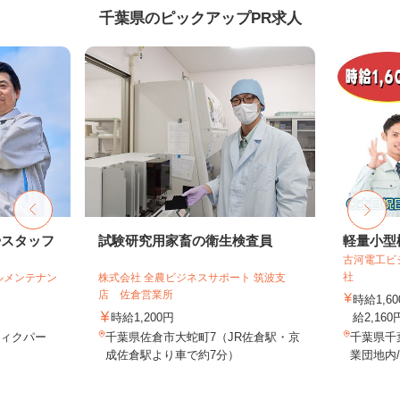
千葉県のピックアップPR求人
掃スタッフ
試験研究用家畜の衛生検査員
軽量小型
古河電工ビ
社
ルメンテナン
株式会社 全農ビジネスサポート 筑波支
店 佐倉営業所
時給1,
時給1,200円
給2,160
ティクパー
千葉県佐倉市大蛇町7（JR佐倉駅・京
千葉県千
可
成佐倉駅より車で約7分）
業団地内/