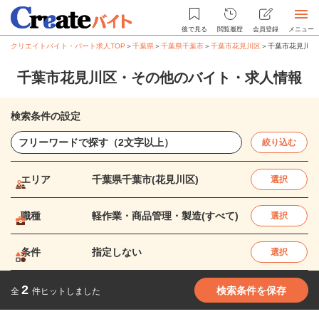
後で見る
閲覧履歴
会員登録
メニュー
クリエイトバイト・パート求人TOP
＞
千葉県
＞
千葉県千葉市
＞
千葉市花見川区
＞
千葉市花見川区
千葉市花見川区・その他のバイト・求人情報
検索条件の設定
絞り込む
エリア
千葉県千葉市(花見川区)
選択
職種
軽作業・商品管理・製造(すべて)
選択
条件
指定しない
選択
2
検索条件を保存
全
件ヒットしました