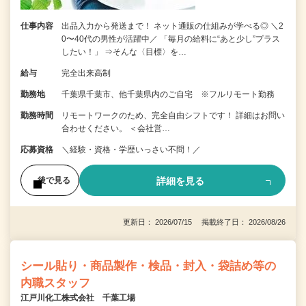
仕事内容
出品入力から発送まで！ ネット通販の仕組みが学べる◎ ＼2
0〜40代の男性が活躍中／ 「毎月の給料に“あと少し”プラス
したい！」 ⇒そんな〈目標〉を…
給与
完全出来高制
勤務地
千葉県千葉市、他千葉県内のご自宅 ※フルリモート勤務
勤務時間
リモートワークのため、完全自由シフトです！ 詳細はお問い
合わせください。 ＜会社営…
応募資格
＼経験・資格・学歴いっさい不問！／
詳細を見る
後で見る
更新日： 2026/07/15 掲載終了日： 2026/08/26
シール貼り・商品製作・検品・封入・袋詰め等の
内職スタッフ
江戸川化工株式会社 千葉工場