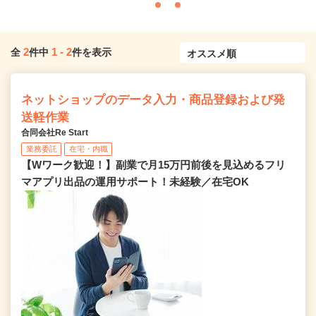
2
1
-
2
全
件中
件を表示
ネットショップのデータ入力・商品登録および発
送軽作業
合同会社Re Start
業務委託
在宅・内職
【Wワーク歓迎！】副業で月15万円前後を見込めるフリ
マアプリ出品の運用サポート！未経験／在宅OK