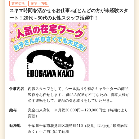
業務委託
在宅・内職
スキマ時間を活かせるお仕事♪ほとんどの方が未経験スタ
ート！20代～50代の女性スタッフ活躍中！
仕事内容
内職スタッフとして、シール貼りや有名キャラクターの商品
製作をお任せします。 商品の配送が不可なため、御本人様が
必ず運転をして、納品の引き取りをしていただき…
給与
完全出来高制 ※月収20,000円～120,000円位（時期により
変動）
勤務地
千葉県千葉市花見川区花島町416（花見川団地横／最成病院
近く）※ご自宅にて勤務