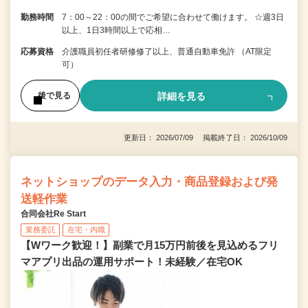
勤務時間
7：00～22：00の間でご希望に合わせて働けます。 ☆週3日
以上、1日3時間以上で応相…
応募資格
介護職員初任者研修修了以上、普通自動車免許 （AT限定
可）
詳細を見る
後で見る
更新日： 2026/07/09 掲載終了日： 2026/10/09
ネットショップのデータ入力・商品登録および発
送軽作業
合同会社Re Start
業務委託
在宅・内職
【Wワーク歓迎！】副業で月15万円前後を見込めるフリ
マアプリ出品の運用サポート！未経験／在宅OK