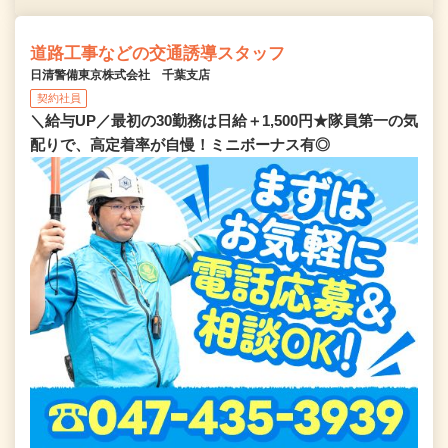
道路工事などの交通誘導スタッフ
日清警備東京株式会社 千葉支店
契約社員
＼給与UP／最初の30勤務は日給＋1,500円★隊員第一の気
配りで、高定着率が自慢！ミニボーナス有◎