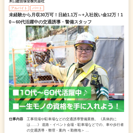
木口総合保全株式会社
アルバイト
パート
未経験から月収30万可！日給1.1万～+入社祝い金12万！1
0～60代活躍中の交通誘導・警備スタッフ
仕事内容
工事現場や駐車場などの交通誘導警備業務。 《具体的に
は……》 道路・イベント会場・駐車場などでの、車や歩行者
の交通誘導・整理・案内 ＜勤務地＞ …