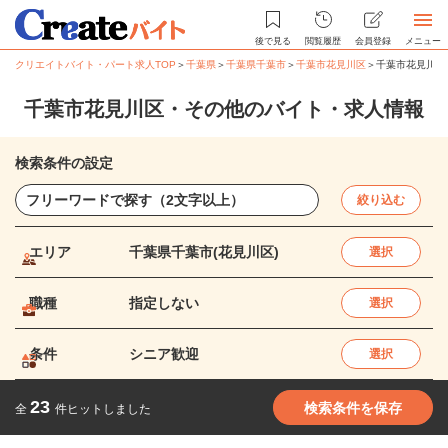
後で見る
閲覧履歴
会員登録
メニュー
クリエイトバイト・パート求人TOP
＞
千葉県
＞
千葉県千葉市
＞
千葉市花見川区
＞
千葉市花見川区
千葉市花見川区・その他のバイト・求人情報
検索条件の設定
絞り込む
エリア
千葉県千葉市(花見川区)
選択
職種
指定しない
選択
条件
シニア歓迎
選択
23
検索条件を保存
全
件ヒットしました