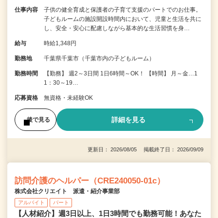
仕事内容
子供の健全育成と保護者の子育て支援のパートでのお仕事。
子どもルームの施設開設時間内において、児童と生活を共に
し、安全・安心に配慮しながら基本的な生活習慣を身…
給与
時給1,348円
勤務地
千葉県千葉市（千葉市内の子どもルーム）
勤務時間
【勤務】 週2～3日間 1日6時間～OK！ 【時間】 月～金…1
1：30～19…
応募資格
無資格・未経験OK
詳細を見る
後で見る
更新日： 2026/08/05 掲載終了日： 2026/09/09
訪問介護のヘルパー（CRE240050-01c）
株式会社クリエイト 派遣・紹介事業部
アルバイト
パート
【人材紹介】週3日以上、1日3時間でも勤務可能！あなた