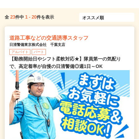
23
1
-
20
全
件中
件を表示
道路工事などの交通誘導スタッフ
日清警備東京株式会社 千葉支店
アルバイト
パート
【勤務開始日やシフト柔軟対応★】隊員第一の気配り
で、高定着率が自慢の日清警備◎週1日～OK