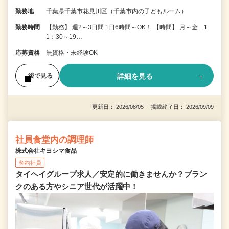
勤務地
千葉県千葉市花見川区（千葉市内の子どもルーム）
勤務時間
【勤務】 週2～3日間 1日6時間～OK！ 【時間】 月～金…1
1：30～19…
応募資格
無資格・未経験OK
詳細を見る
後で見る
更新日： 2026/08/05 掲載終了日： 2026/09/09
社員食堂内の調理師
株式会社キヨシマ食品
契約社員
タイヘイグループ求人／安定的に働きませんか？ブラン
クのある方やシニア世代が活躍中！