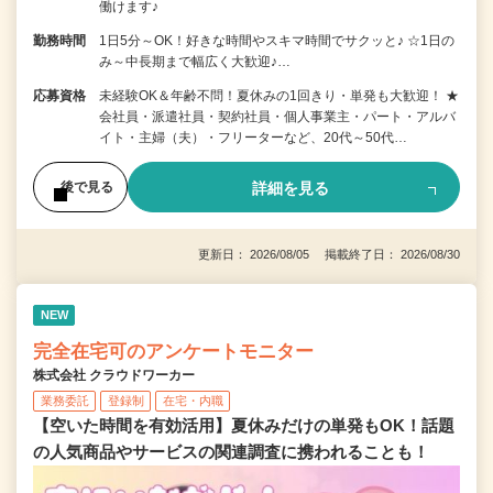
働けます♪
勤務時間
1日5分～OK！好きな時間やスキマ時間でサクッと♪ ☆1日の
み～中長期まで幅広く大歓迎♪…
応募資格
未経験OK＆年齢不問！夏休みの1回きり・単発も大歓迎！ ★
会社員・派遣社員・契約社員・個人事業主・パート・アルバ
イト・主婦（夫）・フリーターなど、20代～50代…
詳細を見る
後で見る
更新日： 2026/08/05 掲載終了日： 2026/08/30
NEW
完全在宅可のアンケートモニター
株式会社 クラウドワーカー
業務委託
登録制
在宅・内職
【空いた時間を有効活用】夏休みだけの単発もOK！話題
の人気商品やサービスの関連調査に携われることも！