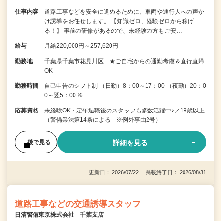
仕事内容
道路工事などを安全に進めるために、車両や通行人への声か
け誘導をお任せします。 【知識ゼロ、経験ゼロから稼げ
る！】 事前の研修があるので、未経験の方もご安…
給与
月給220,000円～257,620円
勤務地
千葉県千葉市花見川区 ★ご自宅からの通勤考慮＆直行直帰
OK
勤務時間
自己申告のシフト制 （日勤）8：00～17：00 （夜勤）20：0
0～翌5：00 ※…
応募資格
未経験OK・定年退職後のスタッフも多数活躍中♪／18歳以上
（警備業法第14条による ※例外事由2号）
詳細を見る
後で見る
更新日： 2026/07/22 掲載終了日： 2026/08/31
道路工事などの交通誘導スタッフ
日清警備東京株式会社 千葉支店