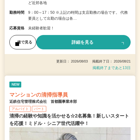
ど近郊各地
勤務時間
9：00～17：50 ※上記の時間は支店勤務の場合です。 代務
要員として出勤の場合は各…
応募資格
未経験者歓迎！
詳細を見る
後で見る
更新日： 2026/08/03 掲載終了日： 2026/08/21
掲載終了まであと13日
NEW
マンションの清掃指導員
近鉄住宅管理株式会社 首都圏事業本部
アルバイト
パート
清掃の経験や知識を活かせる☆2名募集！新しいスタート
を応援！ミドル・シニア世代活躍中！