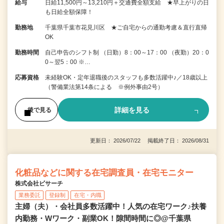
給与
日給11,500円～13,210円＋交通費全額支給 ★早上がりの日
も日給全額保障！
勤務地
千葉県千葉市花見川区 ★ご自宅からの通勤考慮＆直行直帰
OK
勤務時間
自己申告のシフト制 （日勤）8：00～17：00 （夜勤）20：0
0～翌5：00 ※…
応募資格
未経験OK・定年退職後のスタッフも多数活躍中♪／18歳以上
（警備業法第14条による ※例外事由2号）
詳細を見る
後で見る
更新日： 2026/07/22 掲載終了日： 2026/08/31
化粧品などに関する在宅調査員・在宅モニター
株式会社ビサーチ
業務委託
登録制
在宅・内職
主婦（夫）・会社員多数活躍中！人気の在宅ワーク♪扶養
内勤務・Wワーク・副業OK！隙間時間に◎@千葉県