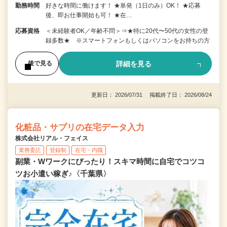
勤務時間
好きな時間に働けます！ ★単発（1日のみ）OK！ ★応募
後、即お仕事開始も可！ ★在…
応募資格
＜未経験者OK／年齢不問＞⇒★特に20代〜50代の女性の登
録多数★ ※スマートフォンもしくはパソコンをお持ちの方
詳細を見る
後で見る
更新日： 2026/07/31 掲載終了日： 2026/08/24
化粧品・サプリの在宅データ入力
株式会社リアル・フェイス
業務委託
登録制
在宅・内職
副業・Wワークにぴったり！スキマ時間に自宅でコツコ
ツお小遣い稼ぎ♪〈千葉県〉