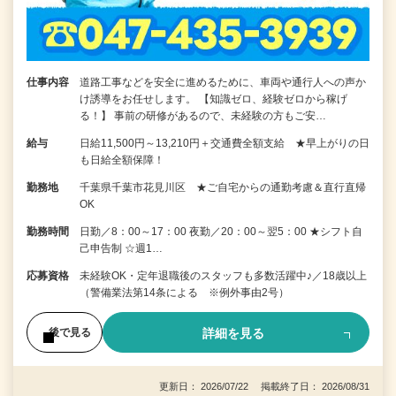
仕事内容
道路工事などを安全に進めるために、車両や通行人への声か
け誘導をお任せします。 【知識ゼロ、経験ゼロから稼げ
る！】 事前の研修があるので、未経験の方もご安…
給与
日給11,500円～13,210円＋交通費全額支給 ★早上がりの日
も日給全額保障！
勤務地
千葉県千葉市花見川区 ★ご自宅からの通勤考慮＆直行直帰
OK
勤務時間
日勤／8：00～17：00 夜勤／20：00～翌5：00 ★シフト自
己申告制 ☆週1…
応募資格
未経験OK・定年退職後のスタッフも多数活躍中♪／18歳以上
（警備業法第14条による ※例外事由2号）
詳細を見る
後で見る
更新日： 2026/07/22 掲載終了日： 2026/08/31