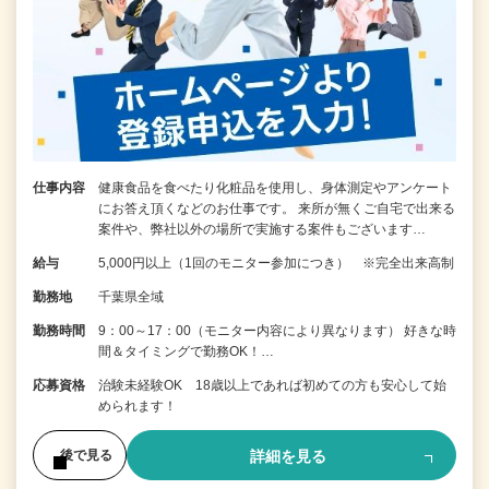
仕事内容
健康食品を食べたり化粧品を使用し、身体測定やアンケート
にお答え頂くなどのお仕事です。 来所が無くご自宅で出来る
案件や、弊社以外の場所で実施する案件もございます…
給与
5,000円以上（1回のモニター参加につき） ※完全出来高制
勤務地
千葉県全域
勤務時間
9：00～17：00（モニター内容により異なります） 好きな時
間＆タイミングで勤務OK！…
応募資格
治験未経験OK 18歳以上であれば初めての方も安心して始
められます！
詳細を見る
後で見る