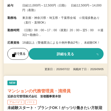
給与
日給11,000円～12,500円（日勤） 日給12,500円～14,000
円（夜勤）
勤務地
東京都・神奈川県・埼玉県・千葉県全域 ☆現場多数あり
（直行・直帰OK）
勤務時間
《日勤》08：00～17：00 《夜勤》20：00～翌5：00 ※週
3日〜勤務O…
応募資格
18歳以上（警備業法による※例外事由2号）、未経験OK！
詳細を見る
後で見る
更新日： 2026/07/22 掲載終了日： 2026/09/05
NEW
マンションの代務管理員・清掃員
近鉄住宅管理株式会社 首都圏事業本部
アルバイト
パート
未経験スタート・ブランクOK！がっつり働きたい方歓迎