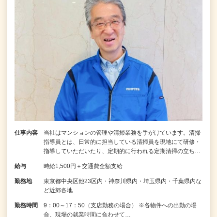
仕事内容
当社はマンションの管理や清掃業務を手がけています。清掃
指導員とは、日常的に担当している清掃員を現地にて研修・
指導していただいたり、定期的に行われる定期清掃の立ち…
給与
時給1,500円＋交通費全額支給
勤務地
東京都中央区他23区内・神奈川県内・埼玉県内・千葉県内な
ど近郊各地
勤務時間
9：00～17：50（支店勤務の場合） ※各物件への出勤の場
合、現場の就業時間に合わせて…