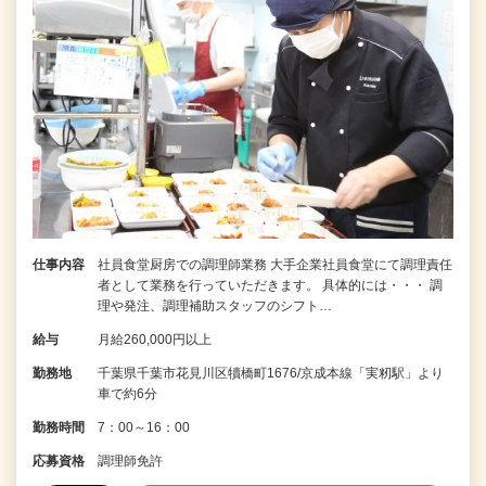
仕事内容
社員食堂厨房での調理師業務 大手企業社員食堂にて調理責任
者として業務を行っていただきます。 具体的には・・・ 調
理や発注、調理補助スタッフのシフト…
給与
月給260,000円以上
勤務地
千葉県千葉市花見川区犢橋町1676/京成本線「実籾駅」より
車で約6分
勤務時間
7：00～16：00
応募資格
調理師免許