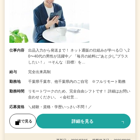
仕事内容
出品入力から発送まで！ ネット通販の仕組みが学べる◎ ＼2
0〜40代の男性が活躍中／ 「毎月の給料に“あと少し”プラス
したい！」 ⇒そんな〈目標〉を…
給与
完全出来高制
勤務地
千葉県千葉市、他千葉県内のご自宅 ※フルリモート勤務
勤務時間
リモートワークのため、完全自由シフトです！ 詳細はお問い
合わせください。 ＜会社営…
応募資格
＼経験・資格・学歴いっさい不問！／
詳細を見る
後で見る