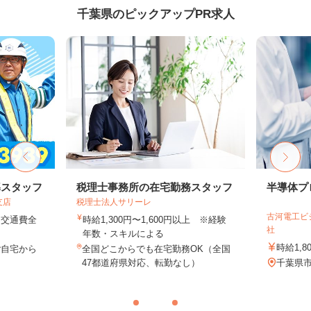
千葉県のピックアップPR求人
導スタッフ
税理士事務所の在宅勤務スタッフ
半導体プ
支店
税理士法人サリーレ
古河電工ビ
円＋交通費全
時給1,300円〜1,600円以上 ※経験
社
年数・スキルによる
時給1,8
ご自宅から
全国どこからでも在宅勤務OK（全国
47都道府県対応、転勤なし）
千葉県