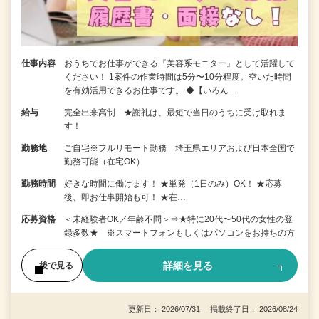
仕事内容
おうちでお仕事ができる『美容系モニター』として活躍して
ください！ 1案件の作業時間は5分〜10分程度。空いた時間
を有効活用できるお仕事です。 ◆【いろん…
給与
完全出来高制 ★謝礼は、最短で当日のうちに受け取れま
す！
勤務地
ご自宅※フルリモート勤務 埼玉県エリアおよび日本全国で
勤務可能（在宅OK）
勤務時間
好きな時間に働けます！ ★単発（1日のみ）OK！ ★応募
後、即お仕事開始も可！ ★在…
応募資格
＜未経験者OK／年齢不問＞⇒★特に20代〜50代の女性の登
録多数★ ※スマートフォンもしくはパソコンをお持ちの方
詳細を見る
後で見る
更新日： 2026/07/31 掲載終了日： 2026/08/24