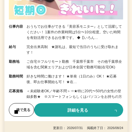
仕事内容
おうちでお仕事ができる『美容系モニター』として活躍して
ください！ 1案件の作業時間は5分〜10分程度。空いた時間
を有効活用できるお仕事です。 ◆【いろん…
給与
完全出来高制 ★謝礼は、最短で当日のうちに受け取れま
す！
勤務地
ご自宅※フルリモート勤務 千葉県千葉市 その他千葉県全
域を含む関東エリアおよび日本全国で勤務可能(在宅OK)
勤務時間
好きな時間に働けます！ ★単発（1日のみ）OK！ ★応募
後、即お仕事開始も可！ ★在…
応募資格
＜未経験者OK／年齢不問＞⇒★特に20代〜50代の女性の登
録多数★ ※スマートフォンもしくはパソコンをお持ちの方
詳細を見る
後で見る
更新日： 2026/07/31 掲載終了日： 2026/08/24