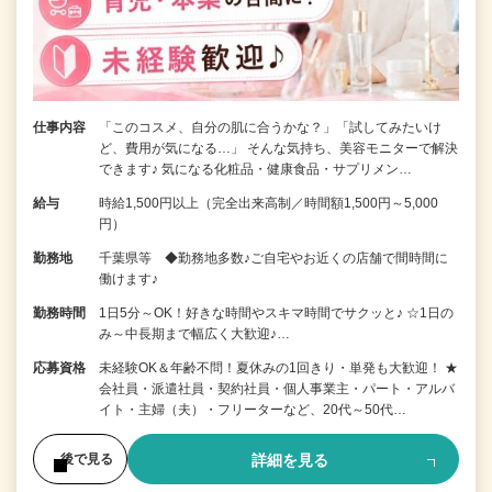
仕事内容
「このコスメ、自分の肌に合うかな？」「試してみたいけ
ど、費用が気になる…」 そんな気持ち、美容モニターで解決
できます♪ 気になる化粧品・健康食品・サプリメン…
給与
時給1,500円以上（完全出来高制／時間額1,500円～5,000
円）
勤務地
千葉県等 ◆勤務地多数♪ご自宅やお近くの店舗で間時間に
働けます♪
勤務時間
1日5分～OK！好きな時間やスキマ時間でサクッと♪ ☆1日の
み～中長期まで幅広く大歓迎♪…
応募資格
未経験OK＆年齢不問！夏休みの1回きり・単発も大歓迎！ ★
会社員・派遣社員・契約社員・個人事業主・パート・アルバ
イト・主婦（夫）・フリーターなど、20代～50代…
詳細を見る
後で見る