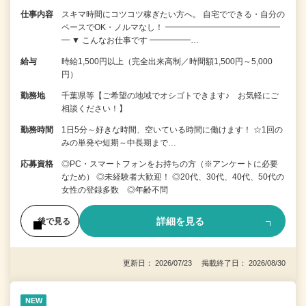
仕事内容
スキマ時間にコツコツ稼ぎたい方へ。 自宅でできる・自分の
ペースでOK・ノルマなし！ ━━━━━━━━━━━━━━
━ ▼ こんなお仕事です ━━━━━…
給与
時給1,500円以上（完全出来高制／時間額1,500円～5,000
円）
勤務地
千葉県等【ご希望の地域でオシゴトできます♪ お気軽にご
相談ください！】
勤務時間
1日5分～好きな時間、空いている時間に働けます！ ☆1回の
みの単発や短期～中長期まで…
応募資格
◎PC・スマートフォンをお持ちの方（※アンケートに必要
なため） ◎未経験者大歓迎！ ◎20代、30代、40代、50代の
女性の登録多数 ◎年齢不問
詳細を見る
後で見る
更新日： 2026/07/23 掲載終了日： 2026/08/30
NEW