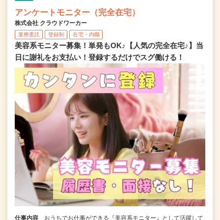
アンケートモニター（完全在宅）
株式会社 クラウドワーカー
業務委託
登録制
在宅・内職
美容系モニター募集！単発もOK♪【人気の完全在宅♪】当
日に謝礼をお支払い！登録するだけでスグ働ける！
仕事内容
おうちでお仕事ができる『美容系モニター』として活躍して