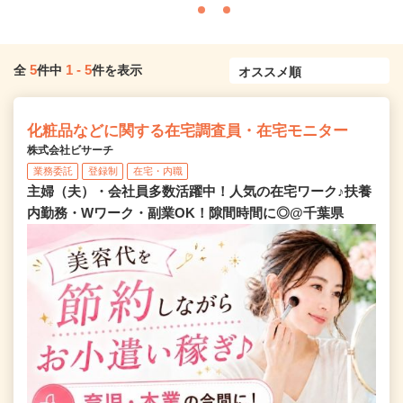
5
1
-
5
全
件中
件を表示
化粧品などに関する在宅調査員・在宅モニター
株式会社ビサーチ
業務委託
登録制
在宅・内職
主婦（夫）・会社員多数活躍中！人気の在宅ワーク♪扶養
内勤務・Wワーク・副業OK！隙間時間に◎@千葉県