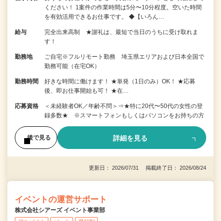
ください！ 1案件の作業時間は5分〜10分程度。空いた時間
を有効活用できるお仕事です。 ◆【いろん…
給与
完全出来高制 ★謝礼は、最短で当日のうちに受け取れま
す！
勤務地
ご自宅※フルリモート勤務 埼玉県エリアおよび日本全国で
勤務可能（在宅OK）
勤務時間
好きな時間に働けます！ ★単発（1日のみ）OK！ ★応募
後、即お仕事開始も可！ ★在…
応募資格
＜未経験者OK／年齢不問＞⇒★特に20代〜50代の女性の登
録多数★ ※スマートフォンもしくはパソコンをお持ちの方
詳細を見る
後で見る
更新日： 2026/07/31 掲載終了日： 2026/08/24
イベントの運営サポート
株式会社シアーズ イベント事業部