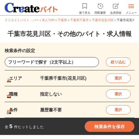
後で見る
閲覧履歴
会員登録
メニュー
クリエイトバイト・パート求人TOP
＞
千葉県
＞
千葉県千葉市
＞
千葉市花見川区
＞
千葉市花見川区
千葉市花見川区・その他のバイト・求人情報
検索条件の設定
絞り込む
エリア
千葉県千葉市(花見川区)
選択
職種
指定しない
選択
条件
履歴書不要
選択
5
検索条件を保存
全
件ヒットしました