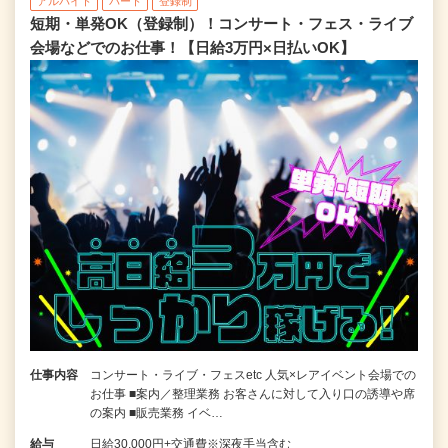
アルバイト
パート
登録制
短期・単発OK（登録制）！コンサート・フェス・ライブ
会場などでのお仕事！【日給3万円×日払いOK】
仕事内容
コンサート・ライブ・フェスetc 人気×レアイベント会場での
お仕事 ■案内／整理業務 お客さんに対して入り口の誘導や席
の案内 ■販売業務 イベ…
給与
日給30,000円+交通費※深夜手当含む