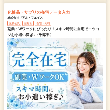
化粧品・サプリの在宅データ入力
株式会社リアル・フェイス
業務委託
登録制
在宅・内職
副業・Wワークにぴったり！スキマ時間に自宅でコツコ
ツお小遣い稼ぎ♪〈千葉県〉