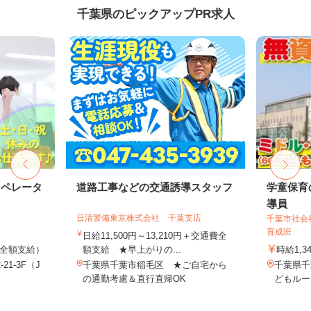
千葉県のピックアップPR求人
オペレータ
道路工事などの交通誘導スタッフ
学童保育
導員
日清警備東京株式会社 千葉支店
千葉市社会
育成班
日給11,500円～13,210円＋交通費全
費全額支給）
額支給 ★早上がりの...
時給1,3
1-3F（J
千葉県千葉市稲毛区 ★ご自宅から
千葉県千
の通勤考慮＆直行直帰OK
どもルー