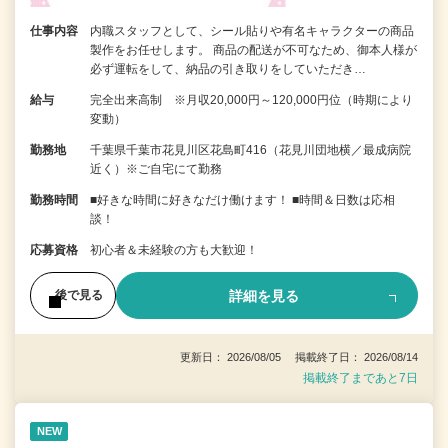
仕事内容
内職スタッフとして、シール貼りや有名キャラクターの商品
製作をお任せします。 商品の配送が不可なため、御本人様が
必ず運転をして、納品の引き取りをしていただき…
給与
完全出来高制 ※月収20,000円～120,000円位（時期により
変動）
勤務地
千葉県千葉市花見川区花島町416（花見川団地横／最成病院
近く）※ご自宅にて勤務
勤務時間
■好きな時間に好きなだけ働けます！ ■時間＆日数は応相
談！
応募資格
初心者＆未経験の方も大歓迎！
詳細を見る
後で見る
更新日： 2026/08/05 掲載終了日： 2026/08/14
掲載終了まであと7日
NEW