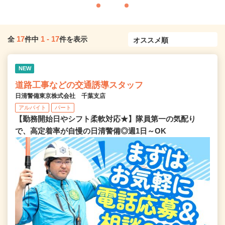
17
1
-
17
全
件中
件を表示
NEW
道路工事などの交通誘導スタッフ
日清警備東京株式会社 千葉支店
アルバイト
パート
【勤務開始日やシフト柔軟対応★】隊員第一の気配り
で、高定着率が自慢の日清警備◎週1日～OK