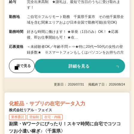
給与
完全出来高制 ★謝礼は、最短で当日のうちに受け取れま
す！
勤務地
ご自宅※フルリモート勤務 千葉県千葉市 その他千葉県全
域を含む関東エリアおよび日本全国で勤務可能(在宅OK)
勤務時間
好きな時間に働けます！ ★単発（1日のみ）OK！ ★応募
後、即お仕事開始も可！ ★在…
応募資格
＜未経験者OK／年齢不問＞⇒★特に20代〜50代の女性の登
録多数★ ※スマートフォンもしくはパソコンをお持ちの方
詳細を見る
後で見る
更新日： 2026/07/31 掲載終了日： 2026/08/24
化粧品・サプリの在宅データ入力
株式会社リアル・フェイス
業務委託
登録制
在宅・内職
副業・Wワークにぴったり！スキマ時間に自宅でコツコ
ツお小遣い稼ぎ♪〈千葉県〉