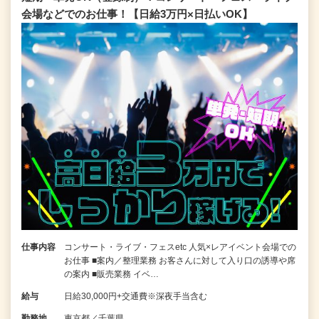
会場などでのお仕事！【日給3万円×日払いOK】
仕事内容
コンサート・ライブ・フェスetc 人気×レアイベント会場での
お仕事 ■案内／整理業務 お客さんに対して入り口の誘導や席
の案内 ■販売業務 イベ…
給与
日給30,000円+交通費※深夜手当含む
勤務地
東京都／千葉県