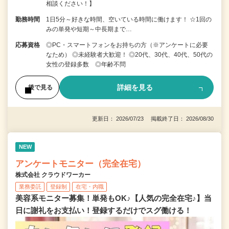
相談ください！】
勤務時間
1日5分～好きな時間、空いている時間に働けます！ ☆1回の
みの単発や短期～中長期まで…
応募資格
◎PC・スマートフォンをお持ちの方（※アンケートに必要
なため） ◎未経験者大歓迎！ ◎20代、30代、40代、50代の
女性の登録多数 ◎年齢不問
詳細を見る
後で見る
更新日： 2026/07/23 掲載終了日： 2026/08/30
NEW
アンケートモニター（完全在宅）
株式会社 クラウドワーカー
業務委託
登録制
在宅・内職
美容系モニター募集！単発もOK♪【人気の完全在宅♪】当
日に謝礼をお支払い！登録するだけでスグ働ける！