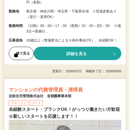
円（夜勤）
勤務地
東京都・神奈川県・埼玉県・千葉県全域 ☆現場多数あり
（直行・直帰OK）
勤務時間
《日勤》08：00～17：00 《夜勤》20：00～翌5：00 ※週
3日〜勤務O…
応募資格
18歳以上（警備業法による※例外事由2号）、未経験OK！
詳細を見る
後で見る
更新日： 2026/07/22 掲載終了日： 2026/09/05
マンションの代務管理員・清掃員
近鉄住宅管理株式会社 首都圏事業本部
アルバイト
パート
未経験スタート・ブランクOK！がっつり働きたい方歓迎
☆新しいスタートを応援します！！