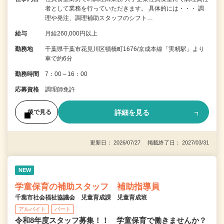
者として業務を行っていただきます。 具体的には・・・ 調
理や発注、調理補助スタッフのシフト…
給与
月給260,000円以上
勤務地
千葉県千葉市花見川区犢橋町1676/京成本線「実籾駅」より
車で約6分
勤務時間
7：00～16：00
応募資格
調理師免許
詳細を見る
後で見る
更新日： 2026/07/27 掲載終了日： 2027/03/31
NEW
学童保育の補助スタッフ 補助指導員
千葉市社会福祉協議会 児童育成課 児童育成班
アルバイト
パート
令和8年度スタッフ募集！！ 学童保育で働きませんか？