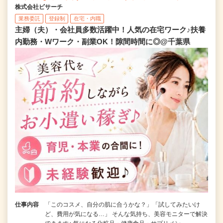
株式会社ビサーチ
業務委託
登録制
在宅・内職
主婦（夫）・会社員多数活躍中！人気の在宅ワーク♪扶養
内勤務・Wワーク・副業OK！隙間時間に◎@千葉県
仕事内容
「このコスメ、自分の肌に合うかな？」「試してみたいけ
ど、費用が気になる…」 そんな気持ち、美容モニターで解決