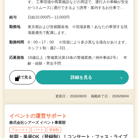
す。 工事現場や商業施設などの周辺で、通行人や車輌が安全
かつスムーズに通行できるよう誘導・案内するお仕事で…
給与
日給10,000円～13,000円
勤務地
東京都および首都圏各地 ※現場多数！あなたの希望する現
場最優先で配属します。
勤務時間
8：00～17：00 ※現場により多少異なる場合があります。
※シフト制・週2～3日…
応募資格
18歳以上（警備業法第14条の警備業務／例外事由2号） 年
齢・経験・男女不問
詳細を見る
後で見る
更新日： 2026/08/03 掲載終了日： 2026/09/04
イベントの運営サポート
株式会社シアーズ イベント事業部
アルバイト
パート
登録制
短期・単発OK（登録制）！コンサート・フェス・ライブ