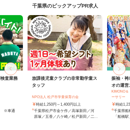
千葉県のピックアップPR求人
び検査業務
放課後児童クラブの非常勤学童ス
振袖・袴
タッフ
オの運営ス
KIMON
NPO法人 松戸市学童保育の会
ーサリー
時給1,250円～1,400円以上
時給1,2
0 ※車通
千葉県松戸市金ケ作／高塚新田／河
千葉県船
原塚／五香／八ケ崎／松戸新田／二...
「船橋駅」