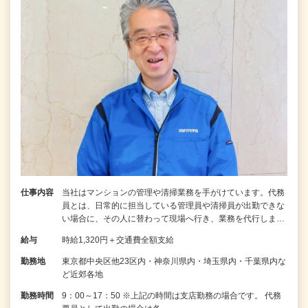
仕事内容
当社はマンションの管理や清掃業務を手がけています。代務
員とは、日常的に担当している管理員や清掃員が出勤できな
い場合に、その人に替わって現場へ行き、業務を代行しま…
給与
時給1,320円＋交通費全額支給
勤務地
東京都中央区他23区内・神奈川県内・埼玉県内・千葉県内な
ど近郊各地
勤務時間
9：00～17：50 ※上記の時間は支店勤務の場合です。 代務