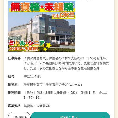
仕事内容
子供の健全育成と保護者の子育て支援のパートでのお仕事。
子どもルームの施設開設時間内において、児童と生活を共に
し、安全・安心に配慮しながら基本的な生活習慣を身…
給与
時給1,348円
勤務地
千葉県千葉市（千葉市内の子どもルーム）
勤務時間
【勤務】 週2～3日間 1日6時間～OK！ 【時間】 月～金…1
1：30～19…
応募資格
無資格・未経験OK
後で見る