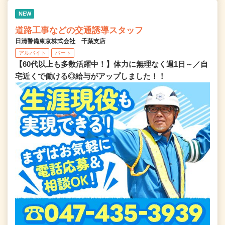
NEW
道路工事などの交通誘導スタッフ
日清警備東京株式会社 千葉支店
アルバイト
パート
【60代以上も多数活躍中！】体力に無理なく週1日～／自
宅近くで働ける◎給与がアップしました！！