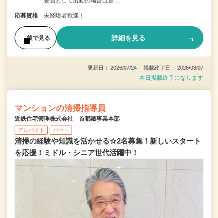
要員として出勤の場合は各…
応募資格
未経験者歓迎！
詳細を見る
後で見る
更新日： 2026/07/24 掲載終了日： 2026/08/07
本日掲載終了になります
マンションの清掃指導員
近鉄住宅管理株式会社 首都圏事業本部
アルバイト
パート
清掃の経験や知識を活かせる☆2名募集！新しいスタート
を応援！ミドル・シニア世代活躍中！