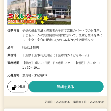
仕事内容
子供の健全育成と保護者の子育て支援のパートでのお仕事。
子どもルームの施設開設時間内において、児童と生活を共に
し、安全・安心に配慮しながら基本的な生活習慣を身…
給与
時給1,348円
勤務地
千葉県千葉市花見川区（千葉市内の子どもルーム）
勤務時間
【勤務】 週2～3日間 1日6時間～OK！ 【時間】 月～金…1
1：30～19…
応募資格
無資格・未経験OK
詳細を見る
後で見る
更新日： 2026/08/05 掲載終了日： 2026/09/09