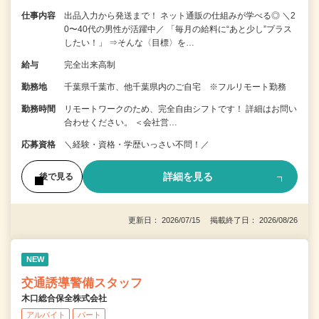
仕事内容
出品入力から発送まで！ ネット通販の仕組みが学べる◎ ＼2
0〜40代の男性が活躍中／ 「毎月の給料に“あと少し”プラス
したい！」 ⇒そんな〈目標〉を…
給与
完全出来高制
勤務地
千葉県千葉市、他千葉県内のご自宅 ※フルリモート勤務
勤務時間
リモートワークのため、完全自由シフトです！ 詳細はお問い
合わせください。 ＜会社営…
応募資格
＼経験・資格・学歴いっさい不問！／
詳細を見る
後で見る
更新日： 2026/07/15 掲載終了日： 2026/08/26
NEW
交通誘導警備スタッフ
木口総合保全株式会社
アルバイト
パート