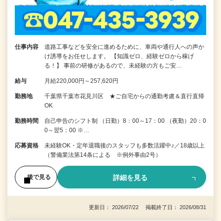
仕事内容
道路工事などを安全に進めるために、車両や通行人への声か
け誘導をお任せします。 【知識ゼロ、経験ゼロから稼げ
る！】 事前の研修があるので、未経験の方もご安…
給与
月給220,000円～257,620円
勤務地
千葉県千葉市花見川区 ★ご自宅からの通勤考慮＆直行直帰
OK
勤務時間
自己申告のシフト制 （日勤）8：00～17：00 （夜勤）20：0
0～翌5：00 ※…
応募資格
未経験OK・定年退職後のスタッフも多数活躍中♪／18歳以上
（警備業法第14条による ※例外事由2号）
詳細を見る
後で見る
更新日： 2026/07/22 掲載終了日： 2026/08/31