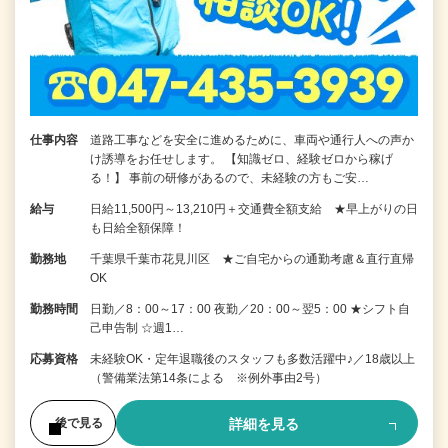
仕事内容
道路工事などを安全に進めるために、車両や通行人への声か
け誘導をお任せします。 【知識ゼロ、経験ゼロから稼げ
る！】 事前の研修があるので、未経験の方もご安…
給与
日給11,500円～13,210円＋交通費全額支給 ★早上がりの日
も日給全額保障！
勤務地
千葉県千葉市花見川区 ★ご自宅からの通勤考慮＆直行直帰
OK
勤務時間
日勤／8：00～17：00 夜勤／20：00～翌5：00 ★シフト自
己申告制 ☆週1…
応募資格
未経験OK・定年退職後のスタッフも多数活躍中♪／18歳以上
（警備業法第14条による ※例外事由2号）
詳細を見る
後で見る