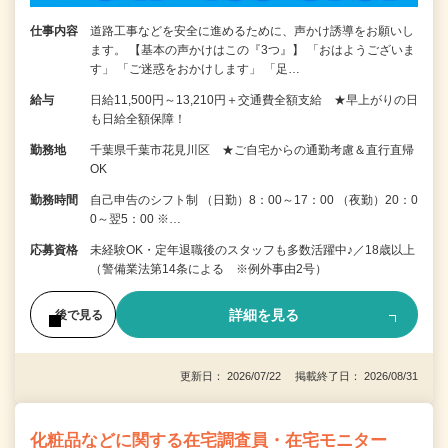
仕事内容
道路工事などを安全に進めるために、声かけ誘導をお願いし
ます。 【基本の声かけはこの『3つ』】 「おはようございま
す」 「ご迷惑をおかけします」 「足…
給与
日給11,500円～13,210円＋交通費全額支給 ★早上がりの日
も日給全額保障！
勤務地
千葉県千葉市花見川区 ★ご自宅からの通勤考慮＆直行直帰
OK
勤務時間
自己申告のシフト制 （日勤）8：00～17：00 （夜勤）20：0
0～翌5：00 ※…
応募資格
未経験OK・定年退職後のスタッフも多数活躍中♪／18歳以上
（警備業法第14条による ※例外事由2号）
詳細を見る
後で見る
更新日： 2026/07/22 掲載終了日： 2026/08/31
化粧品などに関する在宅調査員・在宅モニター