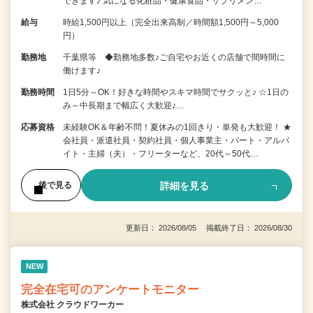
できます♪ 気になる化粧品・健康食品・サプリメン…
給与
時給1,500円以上（完全出来高制／時間額1,500円～5,000
円）
勤務地
千葉県等 ◆勤務地多数♪ご自宅やお近くの店舗で間時間に
働けます♪
勤務時間
1日5分～OK！好きな時間やスキマ時間でサクッと♪ ☆1日の
み～中長期まで幅広く大歓迎♪…
応募資格
未経験OK＆年齢不問！夏休みの1回きり・単発も大歓迎！ ★
会社員・派遣社員・契約社員・個人事業主・パート・アルバ
イト・主婦（夫）・フリーターなど、20代～50代…
詳細を見る
後で見る
更新日： 2026/08/05 掲載終了日： 2026/08/30
NEW
完全在宅可のアンケートモニター
株式会社 クラウドワーカー