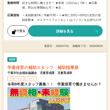
勤務時間
好きな時間に働けます！ ★単発（1日のみ）OK！ ★応募
後、即お仕事開始も可！ ★在…
応募資格
＜未経験者OK／年齢不問＞⇒★特に20代〜50代の女性の登
録多数★ ※スマートフォンもしくはパソコンをお持ちの方
詳細を見る
後で見る
更新日： 2026/07/31 掲載終了日： 2026/08/24
NEW
学童保育の補助スタッフ 補助指導員
千葉市社会福祉協議会 児童育成課 児童育成班
アルバイト
パート
令和8年度スタッフ募集！！ 学童保育で働きませんか？