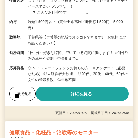
仕事内容
スキマ時間にコツコツ稼ぎたい方へ。 自宅でできる・自分の
ペースでOK・ノルマなし！ ━━━━━━━━━━━━━━
━ ▼ こんなお仕事です ━━━━━…
給与
時給1,500円以上（完全出来高制／時間額1,500円～5,000
円）
勤務地
千葉県等【ご希望の地域でオシゴトできます♪ お気軽にご
相談ください！】
勤務時間
1日5分～好きな時間、空いている時間に働けます！ ☆1回の
みの単発や短期～中長期まで…
応募資格
◎PC・スマートフォンをお持ちの方（※アンケートに必要
なため） ◎未経験者大歓迎！ ◎20代、30代、40代、50代の
女性の登録多数 ◎年齢不問
詳細を見る
後で見る
更新日： 2026/07/23 掲載終了日： 2026/08/30
健康食品・化粧品・治験等のモニター