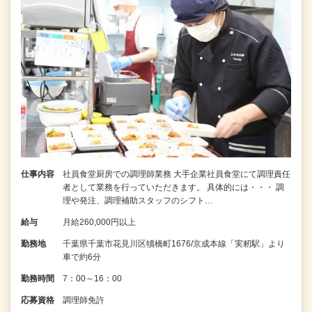
仕事内容
社員食堂厨房での調理師業務 大手企業社員食堂にて調理責任
者として業務を行っていただきます。 具体的には・・・ 調
理や発注、調理補助スタッフのシフト…
給与
月給260,000円以上
勤務地
千葉県千葉市花見川区犢橋町1676/京成本線「実籾駅」より
車で約6分
勤務時間
7：00～16：00
応募資格
調理師免許