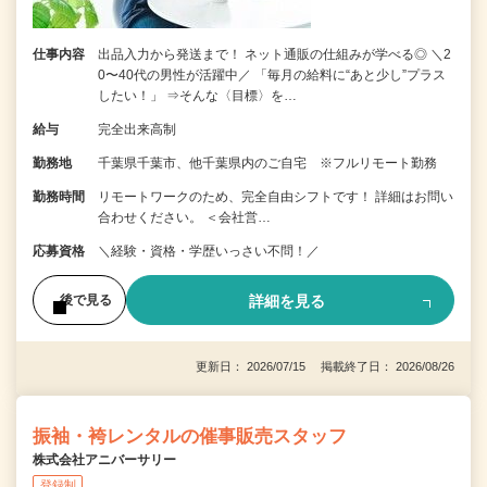
仕事内容
出品入力から発送まで！ ネット通販の仕組みが学べる◎ ＼2
0〜40代の男性が活躍中／ 「毎月の給料に“あと少し”プラス
したい！」 ⇒そんな〈目標〉を…
給与
完全出来高制
勤務地
千葉県千葉市、他千葉県内のご自宅 ※フルリモート勤務
勤務時間
リモートワークのため、完全自由シフトです！ 詳細はお問い
合わせください。 ＜会社営…
応募資格
＼経験・資格・学歴いっさい不問！／
詳細を見る
後で見る
更新日： 2026/07/15 掲載終了日： 2026/08/26
振袖・袴レンタルの催事販売スタッフ
株式会社アニバーサリー
登録制