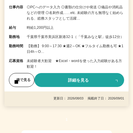
仕事内容
◎PCへのデータ入力 ◎書類の仕分けや発送 ◎備品や消耗品
などの管理 ◎名刺作成……etc. 未経験の方も無理なく始めら
れる、総務スタッフとして活躍…
給与
時給1,200円以上
勤務地
千葉県千葉市美浜区新港32-1（「千葉みなと駅」徒歩12分）
勤務時間
【勤務】 9:00～17:30 ★週2～OK ★フルタイム勤務も可 ★1
日4h～O…
応募資格
未経験者大歓迎 ★Excel・wordを使った入力経験がある方
歓迎！
詳細を見る
後で見る
更新日： 2026/08/03 掲載終了日： 2026/09/01
1