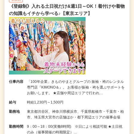
《登録制》入れる土日祝だけ&週1日～OK！着付けや着物
の知識もイチから学べる♪【東京エリア】
仕事内容
「100年企業」きものやまとグループの 振袖・袴のレンタル
専門店『KIMONO＆』。 お客様が振袖・袴を選ぶサポートを
お願いします。 ★店舗や周辺エリアで行われ…
給与
時給1,230円～1,500円
勤務地
東京都渋谷区、神奈川県横浜市、千葉県船橋市・千葉市・柏
市、埼玉県大宮市の店舗ほか・都下周辺エリアの催事会場
勤務時間
9：00～18：00(実働8時間) ※日により相談可能 ★土日祝
のみ（催事開催の時期限定）…