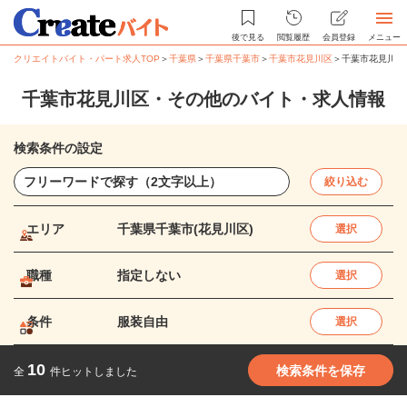
後で見る
閲覧履歴
会員登録
メニュー
クリエイトバイト・パート求人TOP
＞
千葉県
＞
千葉県千葉市
＞
千葉市花見川区
＞
千葉市花見川区
千葉市花見川区・その他のバイト・求人情報
検索条件の設定
絞り込む
エリア
千葉県千葉市(花見川区)
選択
職種
指定しない
選択
条件
服装自由
選択
10
検索条件を保存
全
件ヒットしました