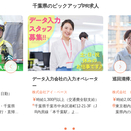
千葉県のピックアップPR求人
データ入力会社の入力オペレータ
巡回清掃
ー
株式会社アイ・ベース
株式会社 
0円（日勤）
時給1,300円以上（交通費全額支給）
時給2,0
・千葉県
千葉県千葉市中央区港町12-21-3F（J
東京都内
・直帰...
R内房線「本千葉駅」よ...
葉県内の