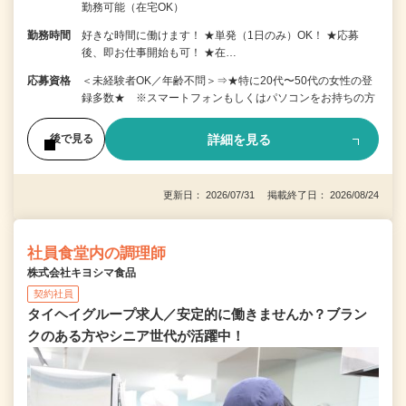
勤務可能（在宅OK）
勤務時間
好きな時間に働けます！ ★単発（1日のみ）OK！ ★応募
後、即お仕事開始も可！ ★在…
応募資格
＜未経験者OK／年齢不問＞⇒★特に20代〜50代の女性の登
録多数★ ※スマートフォンもしくはパソコンをお持ちの方
詳細を見る
後で見る
更新日： 2026/07/31 掲載終了日： 2026/08/24
社員食堂内の調理師
株式会社キヨシマ食品
契約社員
タイヘイグループ求人／安定的に働きませんか？ブラン
クのある方やシニア世代が活躍中！