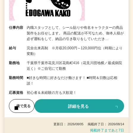
仕事内容
内職スタッフとして、シール貼りや有名キャラクターの商品
製作をお任せします。 商品の配送が不可なため、御本人様が
必ず運転をして、納品の引き取りをしていただき…
給与
完全出来高制 ※月収20,000円～120,000円位（時期により
変動）
勤務地
千葉県千葉市花見川区花島町416（花見川団地横／最成病院
近く）※ご自宅にて勤務
勤務時間
■好きな時間に好きなだけ働けます！ ■時間＆日数は応相
談！
応募資格
初心者＆未経験の方も大歓迎！
詳細を見る
後で見る
更新日： 2026/08/05 掲載終了日： 2026/08/14
掲載終了まであと7日