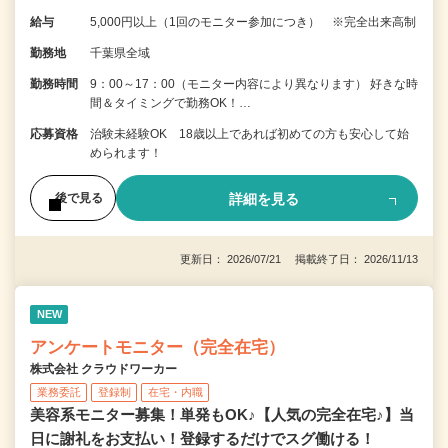
給与
5,000円以上（1回のモニター参加につき） ※完全出来高制
勤務地
千葉県全域
勤務時間
9：00～17：00（モニター内容により異なります） 好きな時
間＆タイミングで勤務OK！…
応募資格
治験未経験OK 18歳以上であれば初めての方も安心して始
められます！
詳細を見る
後で見る
更新日： 2026/07/21 掲載終了日： 2026/11/13
NEW
アンケートモニター（完全在宅）
株式会社 クラウドワーカー
業務委託
登録制
在宅・内職
美容系モニター募集！単発もOK♪【人気の完全在宅♪】当
日に謝礼をお支払い！登録するだけでスグ働ける！