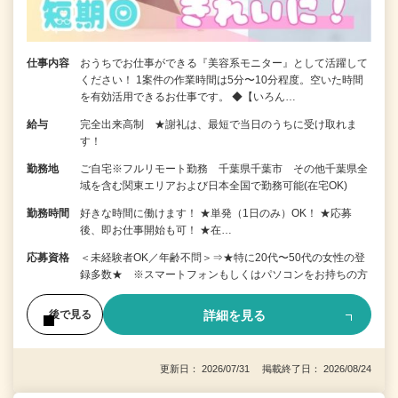
仕事内容
おうちでお仕事ができる『美容系モニター』として活躍して
ください！ 1案件の作業時間は5分〜10分程度。空いた時間
を有効活用できるお仕事です。 ◆【いろん…
給与
完全出来高制 ★謝礼は、最短で当日のうちに受け取れま
す！
勤務地
ご自宅※フルリモート勤務 千葉県千葉市 その他千葉県全
域を含む関東エリアおよび日本全国で勤務可能(在宅OK)
勤務時間
好きな時間に働けます！ ★単発（1日のみ）OK！ ★応募
後、即お仕事開始も可！ ★在…
応募資格
＜未経験者OK／年齢不問＞⇒★特に20代〜50代の女性の登
録多数★ ※スマートフォンもしくはパソコンをお持ちの方
詳細を見る
後で見る
更新日： 2026/07/31 掲載終了日： 2026/08/24