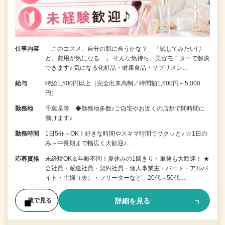
仕事内容
「このコスメ、自分の肌に合うかな？」「試してみたいけ
ど、費用が気になる…」 そんな気持ち、美容モニターで解決
できます♪ 気になる化粧品・健康食品・サプリメン…
給与
時給1,500円以上（完全出来高制／時間額1,500円～5,000
円）
勤務地
千葉県等 ◆勤務地多数♪ご自宅やお近くの店舗で間時間に
働けます♪
勤務時間
1日5分～OK！好きな時間やスキマ時間でサクッと♪ ☆1日の
み～中長期まで幅広く大歓迎♪…
応募資格
未経験OK＆年齢不問！夏休みの1回きり・単発も大歓迎！ ★
会社員・派遣社員・契約社員・個人事業主・パート・アルバ
イト・主婦（夫）・フリーターなど、20代～50代…
詳細を見る
後で見る