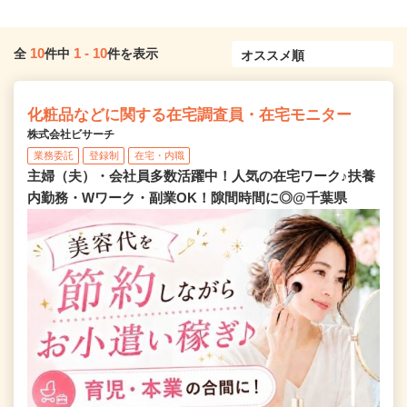
10
1
-
10
全
件中
件を表示
化粧品などに関する在宅調査員・在宅モニター
株式会社ビサーチ
業務委託
登録制
在宅・内職
主婦（夫）・会社員多数活躍中！人気の在宅ワーク♪扶養
内勤務・Wワーク・副業OK！隙間時間に◎@千葉県