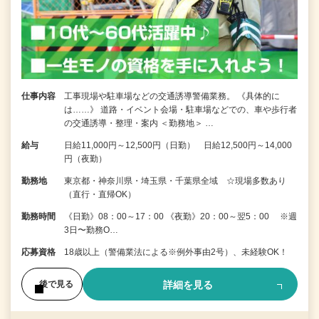
仕事内容
工事現場や駐車場などの交通誘導警備業務。 《具体的に
は……》 道路・イベント会場・駐車場などでの、車や歩行者
の交通誘導・整理・案内 ＜勤務地＞ …
給与
日給11,000円～12,500円（日勤） 日給12,500円～14,000
円（夜勤）
勤務地
東京都・神奈川県・埼玉県・千葉県全域 ☆現場多数あり
（直行・直帰OK）
勤務時間
《日勤》08：00～17：00 《夜勤》20：00～翌5：00 ※週
3日〜勤務O…
応募資格
18歳以上（警備業法による※例外事由2号）、未経験OK！
詳細を見る
後で見る