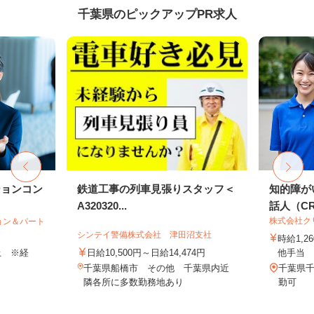
千葉県のピックアップPR求人
ションコン
鉄道工事の列車見張りスタッフ＜
知的障が
A320320...
話人（CRE
株式会社ク
ョン＆パート
シンテイ警備株式会社 津田沼支社
時給1,
以上 ※経
日給10,500円～日給14,474円
他手当
千葉県船橋市 その他 千葉県内近
千葉県
隣各所に多数勤務地あり
勤可