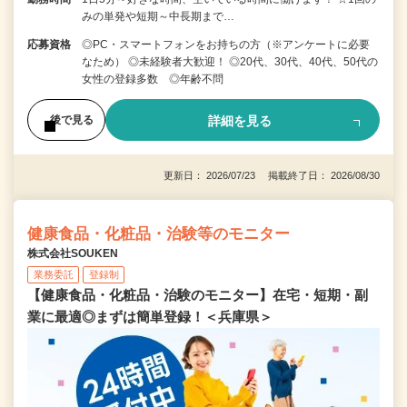
みの単発や短期～中長期まで…
応募資格
◎PC・スマートフォンをお持ちの方（※アンケートに必要
なため） ◎未経験者大歓迎！ ◎20代、30代、40代、50代の
女性の登録多数 ◎年齢不問
詳細を見る
後で見る
更新日： 2026/07/23 掲載終了日： 2026/08/30
健康食品・化粧品・治験等のモニター
株式会社SOUKEN
業務委託
登録制
【健康食品・化粧品・治験のモニター】在宅・短期・副
業に最適◎まずは簡単登録！＜兵庫県＞