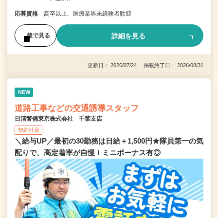
応募資格
高卒以上、医療業界未経験者歓迎
詳細を見る
後で見る
更新日： 2026/07/24 掲載終了日： 2026/08/31
NEW
道路工事などの交通誘導スタッフ
日清警備東京株式会社 千葉支店
契約社員
＼給与UP／最初の30勤務は日給＋1,500円★隊員第一の気
配りで、高定着率が自慢！ミニボーナス有◎