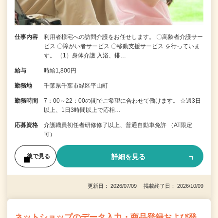
仕事内容
利用者様宅への訪問介護をお任せします。 〇高齢者介護サー
ビス 〇障がい者サービス 〇移動支援サービス を行っていま
す。 （1）身体介護 入浴、排…
給与
時給1,800円
勤務地
千葉県千葉市緑区平山町
勤務時間
7：00～22：00の間でご希望に合わせて働けます。 ☆週3日
以上、1日3時間以上で応相…
応募資格
介護職員初任者研修修了以上、普通自動車免許 （AT限定
可）
詳細を見る
後で見る
更新日： 2026/07/09 掲載終了日： 2026/10/09
ネットショップのデータ入力・商品登録および発