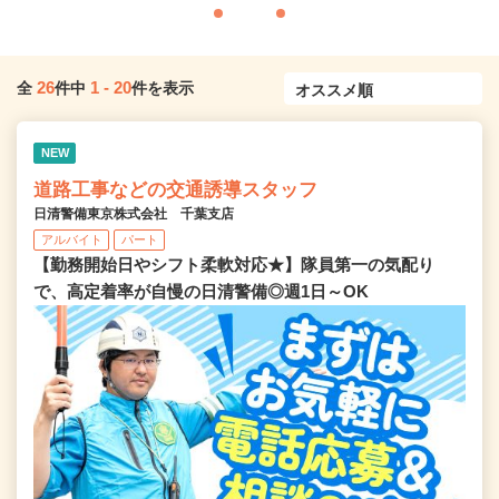
26
1
-
20
全
件中
件を表示
NEW
道路工事などの交通誘導スタッフ
日清警備東京株式会社 千葉支店
アルバイト
パート
【勤務開始日やシフト柔軟対応★】隊員第一の気配り
で、高定着率が自慢の日清警備◎週1日～OK