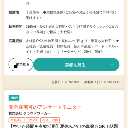
円）
勤務地
千葉県等 ◆勤務地多数♪ご自宅やお近くの店舗で間時間に
働けます♪
勤務時間
1日5分～OK！好きな時間やスキマ時間でサクッと♪ ☆1日の
み～中長期まで幅広く大歓迎♪…
応募資格
未経験OK＆年齢不問！夏休みの1回きり・単発も大歓迎！ ★
会社員・派遣社員・契約社員・個人事業主・パート・アルバ
イト・主婦（夫）・フリーターなど、20代～50代…
詳細を見る
後で見る
更新日： 2026/08/05 掲載終了日： 2026/08/30
NEW
完全在宅可のアンケートモニター
株式会社 クラウドワーカー
業務委託
登録制
在宅・内職
【空いた時間を有効活用】夏休みだけの単発もOK！話題