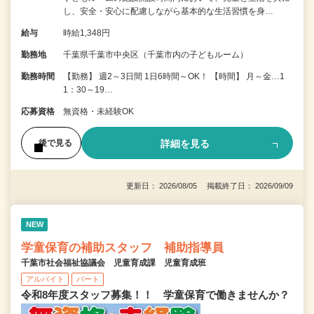
し、安全・安心に配慮しながら基本的な生活習慣を身…
給与
時給1,348円
勤務地
千葉県千葉市中央区（千葉市内の子どもルーム）
勤務時間
【勤務】 週2～3日間 1日6時間～OK！ 【時間】 月～金…1
1：30～19…
応募資格
無資格・未経験OK
詳細を見る
後で見る
更新日： 2026/08/05 掲載終了日： 2026/09/09
NEW
学童保育の補助スタッフ 補助指導員
千葉市社会福祉協議会 児童育成課 児童育成班
アルバイト
パート
令和8年度スタッフ募集！！ 学童保育で働きませんか？