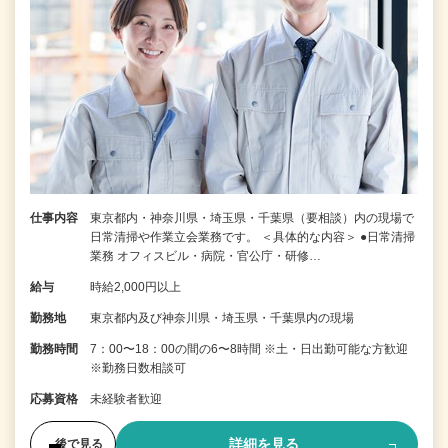
仕事内容
東京都内・神奈川県・埼玉県・千葉県（要相談）内の現場で
日常清掃や作業立会業務です。 ＜具体的な内容＞ ●日常清掃
業務 オフィスビル・病院・官公庁・研修…
給与
時給2,000円以上
勤務地
東京都内及び神奈川県・埼玉県・千葉県内の現場
勤務時間
7：00〜18：00の間の6〜8時間 ※土・日出勤可能な方歓迎
※勤務日数相談可
応募資格
未経験者歓迎
詳細を見る
後で見る