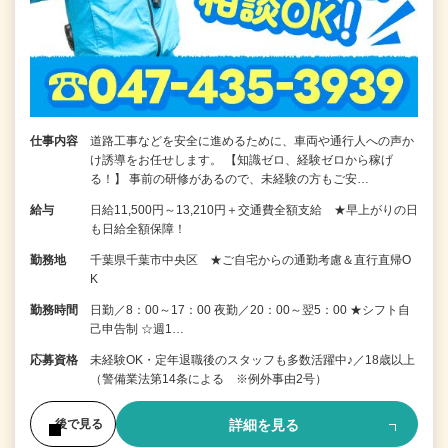
仕事内容
道路工事などを安全に進めるために、車両や通行人への声か
け誘導をお任せします。 【知識ゼロ、経験ゼロから稼げ
る！】 事前の研修があるので、未経験の方もご安…
給与
日給11,500円～13,210円＋交通費全額支給 ★早上がりの日
も日給全額保障！
勤務地
千葉県千葉市中央区 ★ご自宅からの通勤考慮＆直行直帰O
K
勤務時間
日勤／8：00～17：00 夜勤／20：00～翌5：00 ★シフト自
己申告制 ☆週1…
応募資格
未経験OK・定年退職後のスタッフも多数活躍中♪／18歳以上
（警備業法第14条による ※例外事由2号）
詳細を見る
後で見る