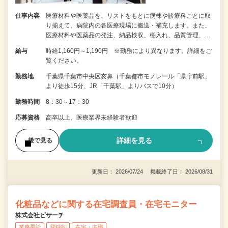
仕事内容
医療材料や医薬品を、リストをもとに病棟や診療科ごとに取
り揃えて、病院内の各医療現場に搬送・補充します。また、
医療材料や医薬品の発注、納品検収、棚入れ、品質管理、…
給与
時給1,160円～1,190円 ※勤務により異なります。詳細をご
覧ください。
勤務地
千葉県千葉市中央区亥鼻（千葉都市モノレール「県庁前駅」
より徒歩15分、JR「千葉駅」よりバスで10分）
勤務時間
8：30～17：30
応募資格
高卒以上、医療業界未経験者歓迎
詳細を見る
後で見る
更新日： 2026/07/24 掲載終了日： 2026/08/31
化粧品などに関する在宅調査員・在宅モニター
株式会社ビサーチ
業務委託
登録制
在宅・内職