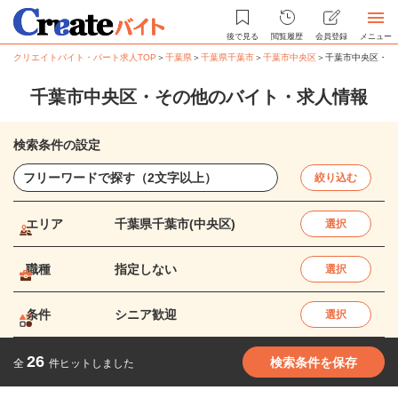
後で見る
閲覧履歴
会員登録
メニュー
クリエイトバイト・パート求人TOP
＞
千葉県
＞
千葉県千葉市
＞
千葉市中央区
＞
千葉市中央区・そ
千葉市中央区・その他のバイト・求人情報
検索条件の設定
絞り込む
エリア
千葉県千葉市(中央区)
選択
職種
指定しない
選択
条件
シニア歓迎
選択
26
検索条件を保存
全
件ヒットしました