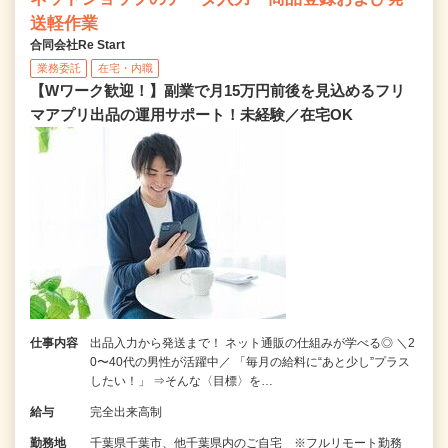
送軽作業
合同会社Re Start
業務委託
在宅・内職
【Wワーク歓迎！】副業で月15万円前後を見込めるフリ
マアプリ出品の運用サポート！未経験／在宅OK
仕事内容
出品入力から発送まで！ ネット通販の仕組みが学べる◎ ＼2
0〜40代の男性が活躍中／ 「毎月の給料に“あと少し”プラス
したい！」 ⇒そんな〈目標〉を…
給与
完全出来高制
勤務地
千葉県千葉市、他千葉県内のご自宅 ※フルリモート勤務