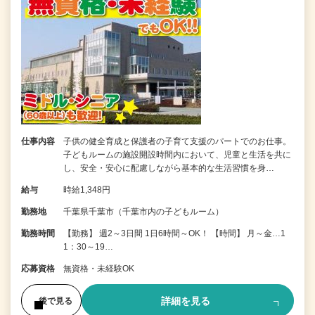
仕事内容
子供の健全育成と保護者の子育て支援のパートでのお仕事。
子どもルームの施設開設時間内において、児童と生活を共に
し、安全・安心に配慮しながら基本的な生活習慣を身…
給与
時給1,348円
勤務地
千葉県千葉市（千葉市内の子どもルーム）
勤務時間
【勤務】 週2～3日間 1日6時間～OK！ 【時間】 月～金…1
1：30～19…
応募資格
無資格・未経験OK
詳細を見る
後で見る