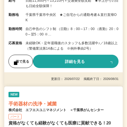
給与
日給11,500円～13,210円＋交通費全額支給 ★早上がりの日
も日給全額保障！
勤務地
千葉県千葉市中央区 ★ご自宅からの通勤考慮＆直行直帰O
K
勤務時間
自己申告のシフト制 （日勤）8：00～17：00 （夜勤）20：0
0～翌5：00 ※…
応募資格
未経験OK・定年退職後のスタッフも多数活躍中♪／18歳以上
（警備業法第14条による ※例外事由2号）
詳細を見る
後で見る
更新日： 2026/07/22 掲載終了日： 2026/08/31
NEW
手術器材の洗浄・滅菌
株式会社 エフエスユニマネジメント ＜千葉県がんセンター
パート
資格がなくても経験がなくても医療に貢献できる！20