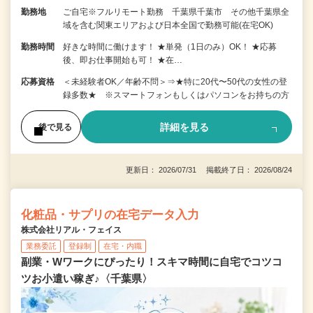
勤務地
ご自宅※フルリモート勤務 千葉県千葉市 その他千葉県全
域を含む関東エリアおよび日本全国で勤務可能(在宅OK)
勤務時間
好きな時間に働けます！ ★単発（1日のみ）OK！ ★応募
後、即お仕事開始も可！ ★在…
応募資格
＜未経験者OK／年齢不問＞⇒★特に20代〜50代の女性の登
録多数★ ※スマートフォンもしくはパソコンをお持ちの方
詳細を見る
後で見る
更新日： 2026/07/31 掲載終了日： 2026/08/24
化粧品・サプリの在宅データ入力
株式会社リアル・フェイス
業務委託
登録制
在宅・内職
副業・Wワークにぴったり！スキマ時間に自宅でコツコ
ツお小遣い稼ぎ♪〈千葉県〉