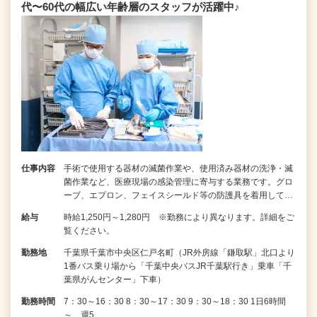
代〜60代の幅広い年齢層のスタッフが活躍中♪
仕事内容
手術で使用する器材の滅菌作業や、使用済み器材の洗浄・滅
菌作業など、医療現場の感染管理に寄与する業務です。グロ
ーブ、エプロン、フェイスシールド等の防護具を着用して…
給与
時給1,250円～1,280円 ※勤務により異なります。詳細をご
覧ください。
勤務地
千葉県千葉市中央区仁戸名町（JR外房線「鎌取駅」北口より
1番バス乗り場から「千葉中央バスJR千葉駅行き」乗車「千
葉県がんセンター」下車）
勤務時間
7：30～16：30 8：30～17：30 9：30～18：30 1日6時間
～、週5…