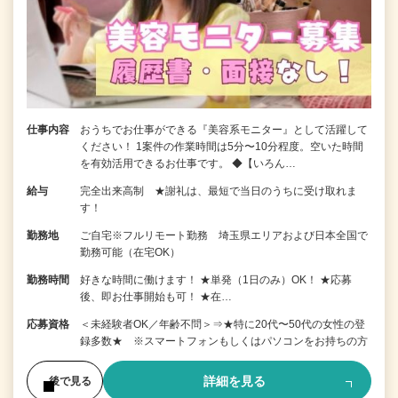
仕事内容
おうちでお仕事ができる『美容系モニター』として活躍して
ください！ 1案件の作業時間は5分〜10分程度。空いた時間
を有効活用できるお仕事です。 ◆【いろん…
給与
完全出来高制 ★謝礼は、最短で当日のうちに受け取れま
す！
勤務地
ご自宅※フルリモート勤務 埼玉県エリアおよび日本全国で
勤務可能（在宅OK）
勤務時間
好きな時間に働けます！ ★単発（1日のみ）OK！ ★応募
後、即お仕事開始も可！ ★在…
応募資格
＜未経験者OK／年齢不問＞⇒★特に20代〜50代の女性の登
録多数★ ※スマートフォンもしくはパソコンをお持ちの方
詳細を見る
後で見る