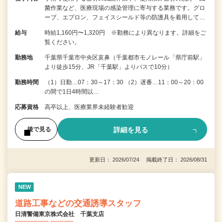
菌作業など、医療現場の感染管理に寄与する業務です。グロ
ーブ、エプロン、フェイスシールド等の防護具を着用して…
給与
時給1,160円〜1,320円 ※勤務により異なります。詳細をご
覧ください。
勤務地
千葉県千葉市中央区亥鼻（千葉都市モノレール「県庁前駅」
より徒歩15分、JR「千葉駅」よりバスで10分）
勤務時間
（1）日勤…07：30～17：30 （2）遅番…11：00～20：00
の間で1日4時間以…
応募資格
高卒以上、医療業界未経験者歓迎
詳細を見る
後で見る
更新日： 2026/07/24 掲載終了日： 2026/08/31
NEW
道路工事などの交通誘導スタッフ
日清警備東京株式会社 千葉支店