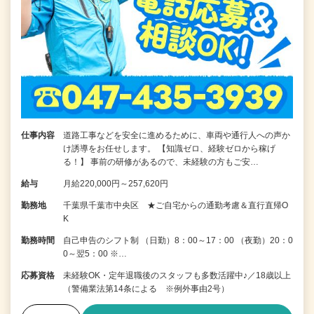
仕事内容
道路工事などを安全に進めるために、車両や通行人への声か
け誘導をお任せします。 【知識ゼロ、経験ゼロから稼げ
る！】 事前の研修があるので、未経験の方もご安…
給与
月給220,000円～257,620円
勤務地
千葉県千葉市中央区 ★ご自宅からの通勤考慮＆直行直帰O
K
勤務時間
自己申告のシフト制 （日勤）8：00～17：00 （夜勤）20：0
0～翌5：00 ※…
応募資格
未経験OK・定年退職後のスタッフも多数活躍中♪／18歳以上
（警備業法第14条による ※例外事由2号）