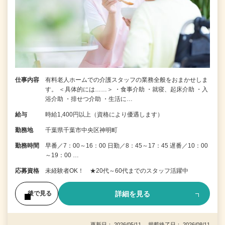
仕事内容
有料老人ホームでの介護スタッフの業務全般をおまかせしま
す。 ＜具体的には……＞ ・食事介助 ・就寝、起床介助 ・入
浴介助 ・排せつ介助 ・生活に…
給与
時給1,400円以上（資格により優遇します）
勤務地
千葉県千葉市中央区神明町
勤務時間
早番／7：00～16：00 日勤／8：45～17：45 遅番／10：00
～19：00 …
応募資格
未経験者OK！ ★20代～60代までのスタッフ活躍中
詳細を見る
後で見る
更新日： 2026/05/11 掲載終了日： 2026/08/11