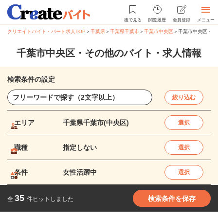
後で見る
閲覧履歴
会員登録
メニュー
クリエイトバイト・パート求人TOP
＞
千葉県
＞
千葉県千葉市
＞
千葉市中央区
＞
千葉市中央区・そ
千葉市中央区・その他のバイト・求人情報
検索条件の設定
絞り込む
エリア
千葉県千葉市(中央区)
選択
職種
指定しない
選択
条件
女性活躍中
選択
35
検索条件を保存
全
件ヒットしました