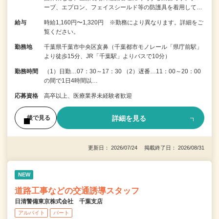
ーブ、エプロン、フェイスシールド等の防護具を着用して…
給与
時給1,160円〜1,320円 ※勤務により異なります。詳細をご
覧ください。
勤務地
千葉県千葉市中央区亥鼻（千葉都市モノレール「県庁前駅」
より徒歩15分、JR「千葉駅」よりバスで10分）
勤務時間
（1）日勤…07：30～17：30 （2）遅番…11：00～20：00
の間で1日4時間以…
応募資格
高卒以上、医療業界未経験者歓迎
詳細を見る
後で見る
更新日： 2026/07/24 掲載終了日： 2026/08/31
NEW
道路工事などの交通誘導スタッフ
日清警備東京株式会社 千葉支店
アルバイト
パート