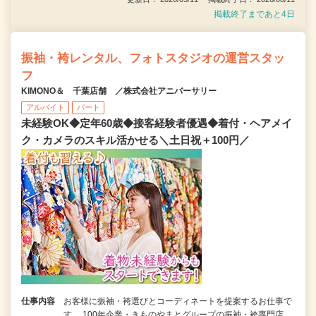
掲載終了まであと4日
振袖・袴レンタル、フォトスタジオの運営スタッ
フ
KIMONO＆ 千葉店舗 ／株式会社アニバーサリー
アルバイト
パート
未経験OK◆定年60歳◆接客経験者優遇◆着付・ヘアメイ
ク・カメラのスキル活かせる＼土日祝＋100円／
仕事内容
お客様に振袖・袴選びとコーディネートを提案するお仕事で
す。 100年企業・きものやまとグループの振袖・袴専門店