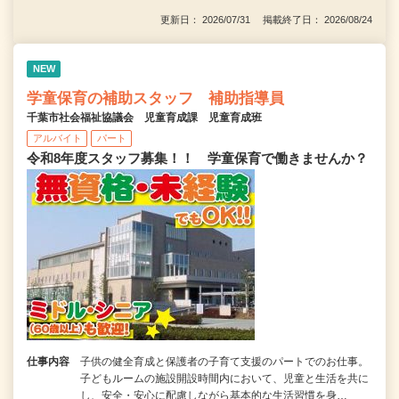
更新日： 2026/07/31 掲載終了日： 2026/08/24
NEW
学童保育の補助スタッフ 補助指導員
千葉市社会福祉協議会 児童育成課 児童育成班
アルバイト
パート
令和8年度スタッフ募集！！ 学童保育で働きませんか？
仕事内容
子供の健全育成と保護者の子育て支援のパートでのお仕事。
子どもルームの施設開設時間内において、児童と生活を共に
し、安全・安心に配慮しながら基本的な生活習慣を身…