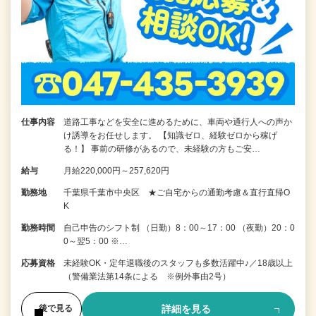
仕事内容
道路工事などを安全に進めるために、車両や通行人への声か
け誘導をお任せします。 【知識ゼロ、経験ゼロから稼げ
る！】 事前の研修があるので、未経験の方もご安…
給与
月給220,000円～257,620円
勤務地
千葉県千葉市中央区 ★ご自宅からの通勤考慮＆直行直帰O
K
勤務時間
自己申告のシフト制 （日勤）8：00～17：00 （夜勤）20：0
0～翌5：00 ※…
応募資格
未経験OK・定年退職後のスタッフも多数活躍中♪／18歳以上
（警備業法第14条による ※例外事由2号）
詳細を見る
後で見る