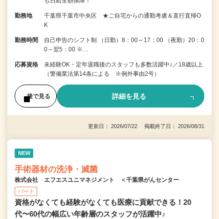
も日給全額保障！
勤務地
千葉県千葉市中央区 ★ご自宅からの通勤考慮＆直行直帰O
K
勤務時間
自己申告のシフト制 （日勤）8：00～17：00 （夜勤）20：0
0～翌5：00 ※…
応募資格
未経験OK・定年退職後のスタッフも多数活躍中♪／18歳以上
（警備業法第14条による ※例外事由2号）
詳細を見る
後で見る
更新日： 2026/07/22 掲載終了日： 2026/08/31
NEW
手術器材の洗浄・滅菌
株式会社 エフエスユニマネジメント ＜千葉県がんセンター
パート
資格がなくても経験がなくても医療に貢献できる！20
代〜60代の幅広い年齢層のスタッフが活躍中♪