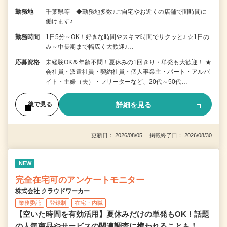
勤務地
千葉県等 ◆勤務地多数♪ご自宅やお近くの店舗で間時間に
働けます♪
勤務時間
1日5分～OK！好きな時間やスキマ時間でサクッと♪ ☆1日の
み～中長期まで幅広く大歓迎♪…
応募資格
未経験OK＆年齢不問！夏休みの1回きり・単発も大歓迎！ ★
会社員・派遣社員・契約社員・個人事業主・パート・アルバ
イト・主婦（夫）・フリーターなど、20代～50代…
詳細を見る
後で見る
更新日： 2026/08/05 掲載終了日： 2026/08/30
NEW
完全在宅可のアンケートモニター
株式会社 クラウドワーカー
業務委託
登録制
在宅・内職
【空いた時間を有効活用】夏休みだけの単発もOK！話題
の人気商品やサービスの関連調査に携われることも！