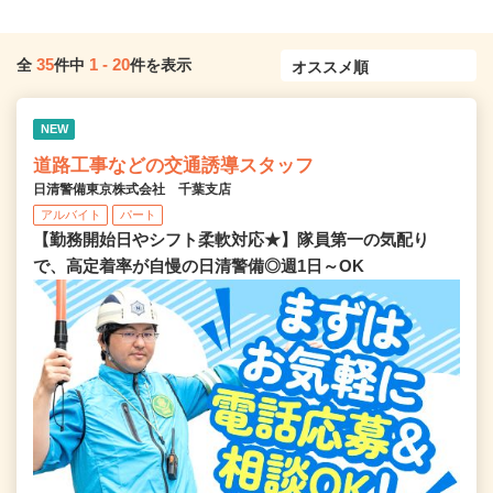
35
1
-
20
全
件中
件を表示
NEW
道路工事などの交通誘導スタッフ
日清警備東京株式会社 千葉支店
アルバイト
パート
【勤務開始日やシフト柔軟対応★】隊員第一の気配り
で、高定着率が自慢の日清警備◎週1日～OK