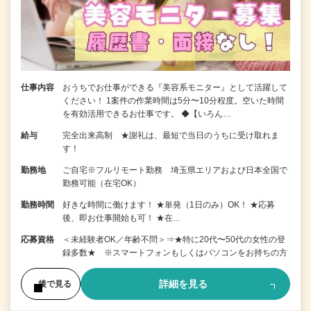
仕事内容
おうちでお仕事ができる『美容系モニター』として活躍して
ください！ 1案件の作業時間は5分〜10分程度。空いた時間
を有効活用できるお仕事です。 ◆【いろん…
給与
完全出来高制 ★謝礼は、最短で当日のうちに受け取れま
す！
勤務地
ご自宅※フルリモート勤務 埼玉県エリアおよび日本全国で
勤務可能（在宅OK）
勤務時間
好きな時間に働けます！ ★単発（1日のみ）OK！ ★応募
後、即お仕事開始も可！ ★在…
応募資格
＜未経験者OK／年齢不問＞⇒★特に20代〜50代の女性の登
録多数★ ※スマートフォンもしくはパソコンをお持ちの方
詳細を見る
後で見る