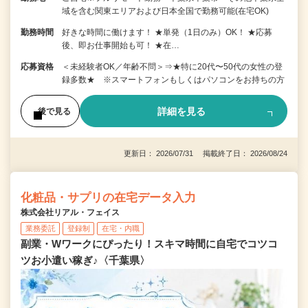
域を含む関東エリアおよび日本全国で勤務可能(在宅OK)
勤務時間
好きな時間に働けます！ ★単発（1日のみ）OK！ ★応募
後、即お仕事開始も可！ ★在…
応募資格
＜未経験者OK／年齢不問＞⇒★特に20代〜50代の女性の登
録多数★ ※スマートフォンもしくはパソコンをお持ちの方
詳細を見る
後で見る
更新日： 2026/07/31 掲載終了日： 2026/08/24
化粧品・サプリの在宅データ入力
株式会社リアル・フェイス
業務委託
登録制
在宅・内職
副業・Wワークにぴったり！スキマ時間に自宅でコツコ
ツお小遣い稼ぎ♪〈千葉県〉