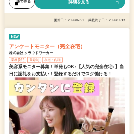
詳細を見る
後で見る
更新日： 2026/07/21 掲載終了日： 2026/11/13
NEW
アンケートモニター（完全在宅）
株式会社 クラウドワーカー
業務委託
登録制
在宅・内職
美容系モニター募集！単発もOK♪【人気の完全在宅♪】当
日に謝礼をお支払い！登録するだけでスグ働ける！