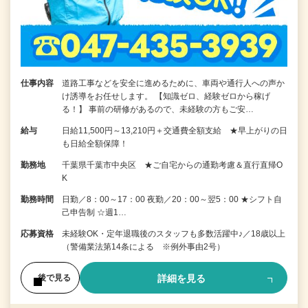
仕事内容
道路工事などを安全に進めるために、車両や通行人への声か
け誘導をお任せします。 【知識ゼロ、経験ゼロから稼げ
る！】 事前の研修があるので、未経験の方もご安…
給与
日給11,500円～13,210円＋交通費全額支給 ★早上がりの日
も日給全額保障！
勤務地
千葉県千葉市中央区 ★ご自宅からの通勤考慮＆直行直帰O
K
勤務時間
日勤／8：00～17：00 夜勤／20：00～翌5：00 ★シフト自
己申告制 ☆週1…
応募資格
未経験OK・定年退職後のスタッフも多数活躍中♪／18歳以上
（警備業法第14条による ※例外事由2号）
詳細を見る
後で見る