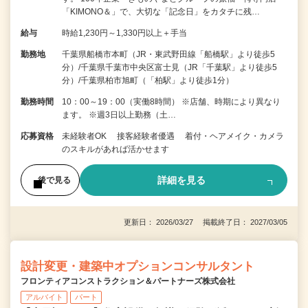
「KIMONO＆」で、大切な「記念日」をカタチに残…
給与
時給1,230円～1,330円以上＋手当
勤務地
千葉県船橋市本町（JR・東武野田線「船橋駅」より徒歩5
分）/千葉県千葉市中央区富士見（JR「千葉駅」より徒歩5
分）/千葉県柏市旭町（「柏駅」より徒歩1分）
勤務時間
10：00～19：00（実働8時間） ※店舗、時期により異なり
ます。 ※週3日以上勤務（土…
応募資格
未経験者OK 接客経験者優遇 着付・ヘアメイク・カメラ
のスキルがあれば活かせます
詳細を見る
後で見る
更新日： 2026/03/27 掲載終了日： 2027/03/05
設計変更・建築中オプションコンサルタント
フロンティアコンストラクション＆パートナーズ株式会社
アルバイト
パート