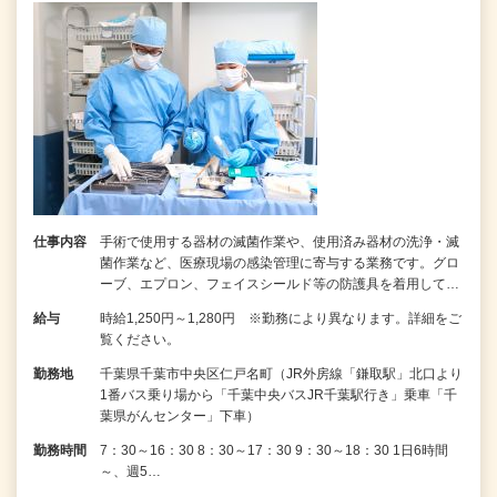
仕事内容
手術で使用する器材の滅菌作業や、使用済み器材の洗浄・滅
菌作業など、医療現場の感染管理に寄与する業務です。グロ
ーブ、エプロン、フェイスシールド等の防護具を着用して…
給与
時給1,250円～1,280円 ※勤務により異なります。詳細をご
覧ください。
勤務地
千葉県千葉市中央区仁戸名町（JR外房線「鎌取駅」北口より
1番バス乗り場から「千葉中央バスJR千葉駅行き」乗車「千
葉県がんセンター」下車）
勤務時間
7：30～16：30 8：30～17：30 9：30～18：30 1日6時間
～、週5…