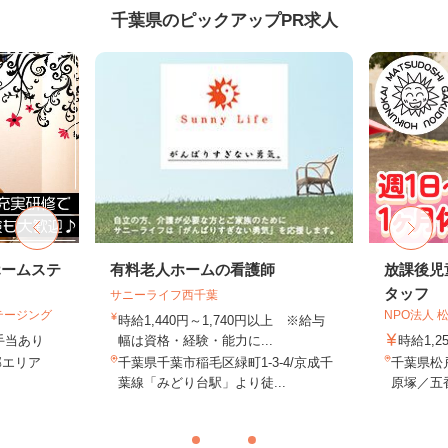
千葉県のピックアップPR求人
ホームステ
有料老人ホームの看護師
放課後児
タッフ
サニーライフ西千葉
テージング
NPO法人
時給1,440円～1,740円以上 ※給与
＋手当あり
幅は資格・経験・能力に...
時給1,2
近郊エリア
千葉県千葉市稲毛区緑町1-3-4/京成千
千葉県松
葉線「みどり台駅」より徒...
原塚／五