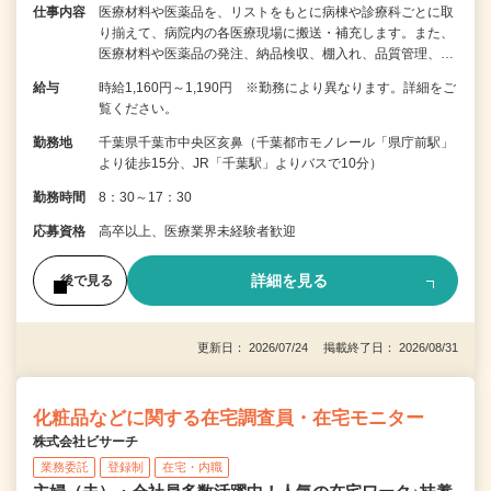
仕事内容
医療材料や医薬品を、リストをもとに病棟や診療科ごとに取
り揃えて、病院内の各医療現場に搬送・補充します。また、
医療材料や医薬品の発注、納品検収、棚入れ、品質管理、…
給与
時給1,160円～1,190円 ※勤務により異なります。詳細をご
覧ください。
勤務地
千葉県千葉市中央区亥鼻（千葉都市モノレール「県庁前駅」
より徒歩15分、JR「千葉駅」よりバスで10分）
勤務時間
8：30～17：30
応募資格
高卒以上、医療業界未経験者歓迎
詳細を見る
後で見る
更新日： 2026/07/24 掲載終了日： 2026/08/31
化粧品などに関する在宅調査員・在宅モニター
株式会社ビサーチ
業務委託
登録制
在宅・内職