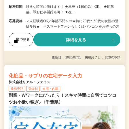
勤務時間
好きな時間に働けます！ ★単発（1日のみ）OK！ ★応募
後、即お仕事開始も可！ ★在…
応募資格
＜未経験者OK／年齢不問＞⇒★特に20代〜50代の女性の登
録多数★ ※スマートフォンもしくはパソコンをお持ちの方
詳細を見る
後で見る
更新日： 2026/07/31 掲載終了日： 2026/08/24
化粧品・サプリの在宅データ入力
株式会社リアル・フェイス
業務委託
登録制
在宅・内職
副業・Wワークにぴったり！スキマ時間に自宅でコツコ
ツお小遣い稼ぎ♪〈千葉県〉