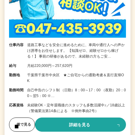
仕事内容
道路工事などを安全に進めるために、車両や通行人への声か
け誘導をお任せします。 【知識ゼロ、経験ゼロから稼げ
る！】 事前の研修があるので、未経験の方もご安…
給与
月給220,000円～257,620円
勤務地
千葉県千葉市中央区 ★ご自宅からの通勤考慮＆直行直帰O
K
勤務時間
自己申告のシフト制 （日勤）8：00～17：00 （夜勤）20：0
0～翌5：00 ※…
応募資格
未経験OK・定年退職後のスタッフも多数活躍中♪／18歳以上
（警備業法第14条による ※例外事由2号）
詳細を見る
後で見る