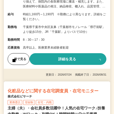
り揃えて、病院内の各医療現場に搬送・補充します。また、
医療材料や医薬品の発注、納品検収、棚入れ、品質管理、…
給与
時給1,160円～1,190円 ※勤務により異なります。詳細をご
覧ください。
勤務地
千葉県千葉市中央区亥鼻（千葉都市モノレール「県庁前駅」
より徒歩15分、JR「千葉駅」よりバスで10分）
勤務時間
8：30～17：30
応募資格
高卒以上、医療業界未経験者歓迎
詳細を見る
後で見る
更新日： 2026/07/24 掲載終了日： 2026/08/31
化粧品などに関する在宅調査員・在宅モニター
株式会社ビサーチ
業務委託
登録制
在宅・内職
主婦（夫）・会社員多数活躍中！人気の在宅ワーク♪扶養