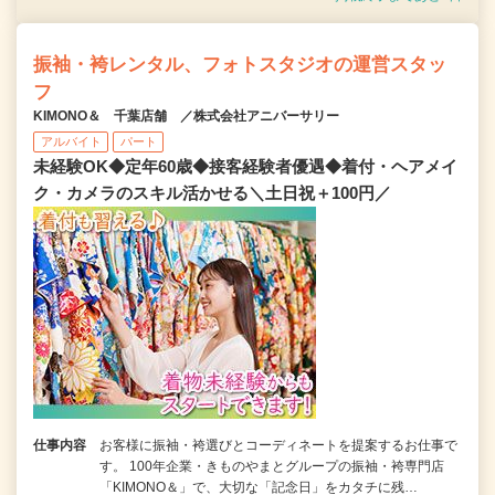
振袖・袴レンタル、フォトスタジオの運営スタッ
フ
KIMONO＆ 千葉店舗 ／株式会社アニバーサリー
アルバイト
パート
未経験OK◆定年60歳◆接客経験者優遇◆着付・ヘアメイ
ク・カメラのスキル活かせる＼土日祝＋100円／
仕事内容
お客様に振袖・袴選びとコーディネートを提案するお仕事で
す。 100年企業・きものやまとグループの振袖・袴専門店
「KIMONO＆」で、大切な「記念日」をカタチに残…