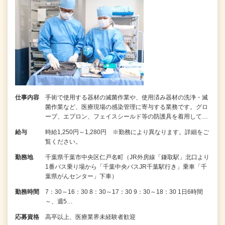
仕事内容
手術で使用する器材の滅菌作業や、使用済み器材の洗浄・滅
菌作業など、医療現場の感染管理に寄与する業務です。グロ
ーブ、エプロン、フェイスシールド等の防護具を着用して…
給与
時給1,250円～1,280円 ※勤務により異なります。詳細をご
覧ください。
勤務地
千葉県千葉市中央区仁戸名町（JR外房線「鎌取駅」北口より
1番バス乗り場から「千葉中央バスJR千葉駅行き」乗車「千
葉県がんセンター」下車）
勤務時間
7：30～16：30 8：30～17：30 9：30～18：30 1日6時間
～、週5…
応募資格
高卒以上、医療業界未経験者歓迎