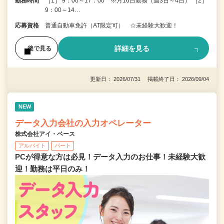
勤務時間
［1］ 9：00～17：00 ※月16日勤務（週3日～4日） ［2］
9：00～14…
応募資格
普通自動車免許（AT限定可） ☆未経験大歓迎！
詳細を見る
後で見る
更新日： 2026/07/31 掲載終了日： 2026/09/04
NEW
データ入力会社の入力オペレーター
株式会社アイ・ベース
アルバイト
パート
PCが得意な方は必見！データ入力のお仕事！未経験大歓
迎！勤務は平日のみ！