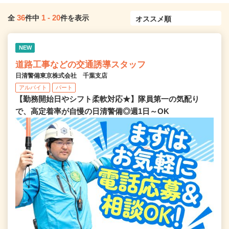
36
1
-
20
全
件中
件を表示
NEW
道路工事などの交通誘導スタッフ
日清警備東京株式会社 千葉支店
アルバイト
パート
【勤務開始日やシフト柔軟対応★】隊員第一の気配り
で、高定着率が自慢の日清警備◎週1日～OK