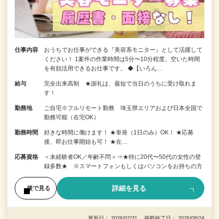
仕事内容
おうちでお仕事ができる『美容系モニター』として活躍して
ください！ 1案件の作業時間は5分〜10分程度。空いた時間
を有効活用できるお仕事です。 ◆【いろん…
給与
完全出来高制 ★謝礼は、最短で当日のうちに受け取れま
す！
勤務地
ご自宅※フルリモート勤務 埼玉県エリアおよび日本全国で
勤務可能（在宅OK）
勤務時間
好きな時間に働けます！ ★単発（1日のみ）OK！ ★応募
後、即お仕事開始も可！ ★在…
応募資格
＜未経験者OK／年齢不問＞⇒★特に20代〜50代の女性の登
録多数★ ※スマートフォンもしくはパソコンをお持ちの方
詳細を見る
後で見る
更新日： 2026/07/31 掲載終了日： 2026/08/24