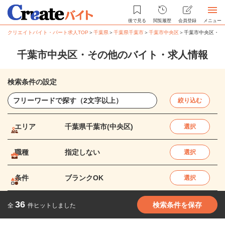
後で見る
閲覧履歴
会員登録
メニュー
クリエイトバイト・パート求人TOP
＞
千葉県
＞
千葉県千葉市
＞
千葉市中央区
＞
千葉市中央区・そ
千葉市中央区・その他のバイト・求人情報
検索条件の設定
絞り込む
エリア
千葉県千葉市(中央区)
選択
職種
指定しない
選択
条件
ブランクOK
選択
36
検索条件を保存
全
件ヒットしました