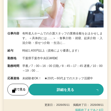
仕事内容
有料老人ホームでの介護スタッフの業務全般をおまかせしま
す。 ＜具体的には……＞ ・食事介助 ・就寝、起床介助 ・入
浴介助 ・排せつ介助 ・生活に…
給与
時給1,400円以上（資格により優遇します）
勤務地
千葉県千葉市中央区神明町
勤務時間
早番／7：00～16：00 日勤／8：45～17：45 遅番／10：00
～19：00 …
応募資格
未経験者OK！ ★20代～60代までのスタッフ活躍中
詳細を見る
後で見る
更新日： 2026/05/11 掲載終了日： 2026/08/11
掲載終了まであと4日