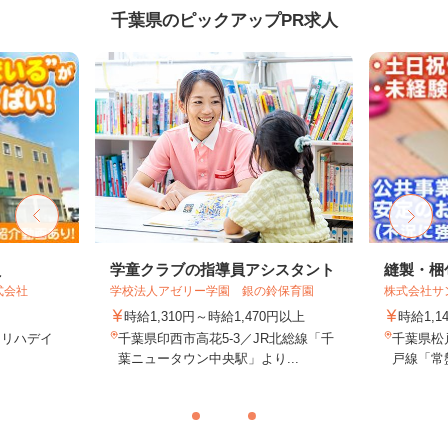
千葉県のピックアップPR求人
員
学童クラブの指導員アシスタント
縫製・梱
式会社
学校法人アゼリー学園 銀の鈴保育園
株式会社サ
時給1,310円～時給1,470円以上
時給1,1
日リハデイ
千葉県印西市高花5-3／JR北総線「千
千葉県松戸
葉ニュータウン中央駅」より...
戸線「常