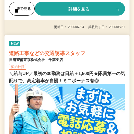
詳細を見る
後で見る
更新日： 2026/07/24 掲載終了日： 2026/08/31
NEW
道路工事などの交通誘導スタッフ
日清警備東京株式会社 千葉支店
契約社員
＼給与UP／最初の30勤務は日給＋1,500円★隊員第一の気
配りで、高定着率が自慢！ミニボーナス有◎