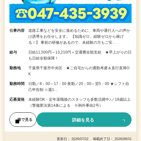
仕事内容
道路工事などを安全に進めるために、車両や通行人への声か
け誘導をお任せします。 【知識ゼロ、経験ゼロから稼げ
る！】 事前の研修があるので、未経験の方もご安…
給与
日給11,500円～13,210円＋交通費全額支給 ★早上がりの日
も日給全額保障！
勤務地
千葉県千葉市中央区 ★ご自宅からの通勤考慮＆直行直帰O
K
勤務時間
日勤／8：00～17：00 夜勤／20：00～翌5：00 ★シフト自
己申告制 ☆週1…
応募資格
未経験OK・定年退職後のスタッフも多数活躍中♪／18歳以上
（警備業法第14条による ※例外事由2号）
詳細を見る
後で見る
更新日： 2026/07/22 掲載終了日： 2026/08/31