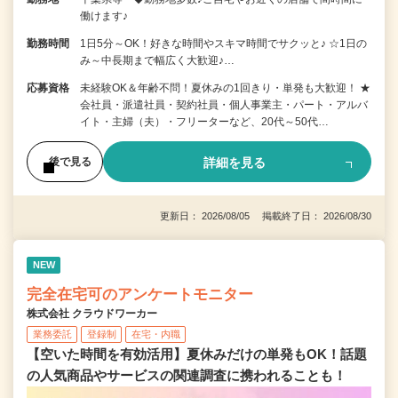
働けます♪
勤務時間
1日5分～OK！好きな時間やスキマ時間でサクッと♪ ☆1日の
み～中長期まで幅広く大歓迎♪…
応募資格
未経験OK＆年齢不問！夏休みの1回きり・単発も大歓迎！ ★
会社員・派遣社員・契約社員・個人事業主・パート・アルバ
イト・主婦（夫）・フリーターなど、20代～50代…
詳細を見る
後で見る
更新日： 2026/08/05 掲載終了日： 2026/08/30
NEW
完全在宅可のアンケートモニター
株式会社 クラウドワーカー
業務委託
登録制
在宅・内職
【空いた時間を有効活用】夏休みだけの単発もOK！話題
の人気商品やサービスの関連調査に携われることも！