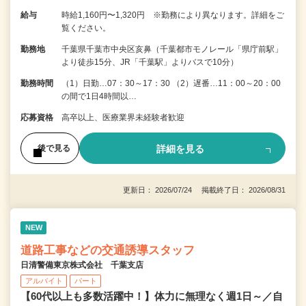
給与
時給1,160円〜1,320円 ※勤務により異なります。詳細をご
覧ください。
勤務地
千葉県千葉市中央区亥鼻（千葉都市モノレール「県庁前駅」
より徒歩15分、JR「千葉駅」よりバスで10分）
勤務時間
（1）日勤…07：30～17：30 （2）遅番…11：00～20：00
の間で1日4時間以…
応募資格
高卒以上、医療業界未経験者歓迎
詳細を見る
後で見る
更新日： 2026/07/24 掲載終了日： 2026/08/31
NEW
道路工事などの交通誘導スタッフ
日清警備東京株式会社 千葉支店
アルバイト
パート
【60代以上も多数活躍中！】体力に無理なく週1日～／自