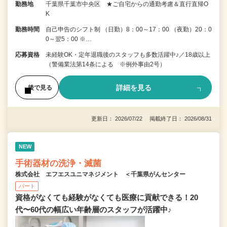
勤務地
千葉県千葉市中央区 ★ご自宅からの通勤考慮＆直行直帰O
K
勤務時間
自己申告のシフト制 （日勤）8：00～17：00 （夜勤）20：0
0～翌5：00 ※…
応募資格
未経験OK・定年退職後のスタッフも多数活躍中♪／18歳以上
（警備業法第14条による ※例外事由2号）
詳細を見る
後で見る
更新日： 2026/07/22 掲載終了日： 2026/08/31
NEW
手術器材の洗浄・滅菌
株式会社 エフエスユニマネジメント ＜千葉県がんセンター
パート
資格がなくても経験がなくても医療に貢献できる！20
代〜60代の幅広い年齢層のスタッフが活躍中♪