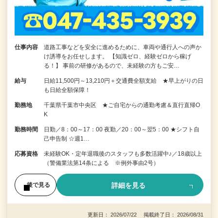
仕事内容
道路工事などを安全に進めるために、車両や通行人への声か
け誘導をお任せします。 【知識ゼロ、経験ゼロから稼げ
る！】 事前の研修があるので、未経験の方もご安…
給与
日給11,500円～13,210円＋交通費全額支給 ★早上がりの日
も日給全額保障！
勤務地
千葉県千葉市中央区 ★ご自宅からの通勤考慮＆直行直帰O
K
勤務時間
日勤／8：00～17：00 夜勤／20：00～翌5：00 ★シフト自
己申告制 ☆週1…
応募資格
未経験OK・定年退職後のスタッフも多数活躍中♪／18歳以上
（警備業法第14条による ※例外事由2号）
詳細を見る
後で見る
更新日： 2026/07/22 掲載終了日： 2026/08/31