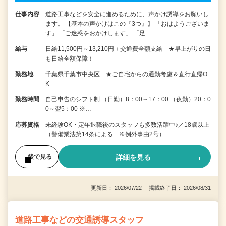
仕事内容
道路工事などを安全に進めるために、声かけ誘導をお願いし
ます。 【基本の声かけはこの『3つ』】 「おはようございま
す」 「ご迷惑をおかけします」 「足…
給与
日給11,500円～13,210円＋交通費全額支給 ★早上がりの日
も日給全額保障！
勤務地
千葉県千葉市中央区 ★ご自宅からの通勤考慮＆直行直帰O
K
勤務時間
自己申告のシフト制 （日勤）8：00～17：00 （夜勤）20：0
0～翌5：00 ※…
応募資格
未経験OK・定年退職後のスタッフも多数活躍中♪／18歳以上
（警備業法第14条による ※例外事由2号）
詳細を見る
後で見る
更新日： 2026/07/22 掲載終了日： 2026/08/31
道路工事などの交通誘導スタッフ