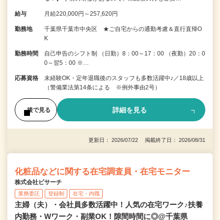
給与
月給220,000円～257,620円
勤務地
千葉県千葉市中央区 ★ご自宅からの通勤考慮＆直行直帰O
K
勤務時間
自己申告のシフト制 （日勤）8：00～17：00 （夜勤）20：0
0～翌5：00 ※…
応募資格
未経験OK・定年退職後のスタッフも多数活躍中♪／18歳以上
（警備業法第14条による ※例外事由2号）
詳細を見る
後で見る
更新日： 2026/07/22 掲載終了日： 2026/08/31
化粧品などに関する在宅調査員・在宅モニター
株式会社ビサーチ
業務委託
登録制
在宅・内職
主婦（夫）・会社員多数活躍中！人気の在宅ワーク♪扶養
内勤務・Wワーク・副業OK！隙間時間に◎@千葉県