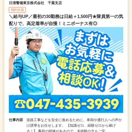
日清警備東京株式会社 千葉支店
契約社員
＼給与UP／最初の30勤務は日給＋1,500円★隊員第一の気
配りで、高定着率が自慢！ミニボーナス有◎
仕事内容
道路工事などを安全に進めるために、車両や通行人への声か
け誘導をお任せします。 【知識ゼロ、経験ゼロから稼げ
る！】 事前の研修があるので、未経験の方もご安…