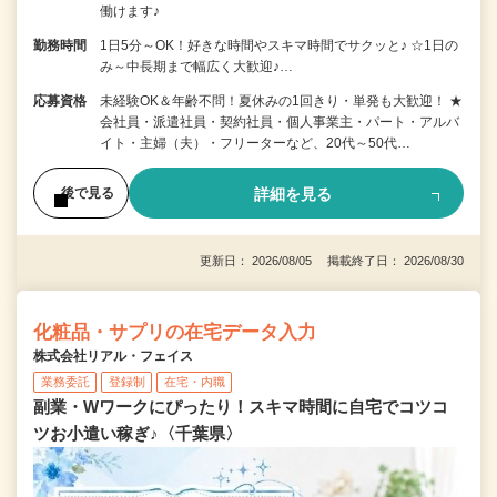
働けます♪
勤務時間
1日5分～OK！好きな時間やスキマ時間でサクッと♪ ☆1日の
み～中長期まで幅広く大歓迎♪…
応募資格
未経験OK＆年齢不問！夏休みの1回きり・単発も大歓迎！ ★
会社員・派遣社員・契約社員・個人事業主・パート・アルバ
イト・主婦（夫）・フリーターなど、20代～50代…
詳細を見る
後で見る
更新日： 2026/08/05 掲載終了日： 2026/08/30
化粧品・サプリの在宅データ入力
株式会社リアル・フェイス
業務委託
登録制
在宅・内職
副業・Wワークにぴったり！スキマ時間に自宅でコツコ
ツお小遣い稼ぎ♪〈千葉県〉