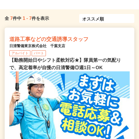
7
1
-
7
全
件中
件を表示
道路工事などの交通誘導スタッフ
日清警備東京株式会社 千葉支店
アルバイト
パート
【勤務開始日やシフト柔軟対応★】隊員第一の気配り
で、高定着率が自慢の日清警備◎週1日～OK