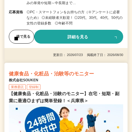
みの単発や短期～中長期まで…
応募資格
◎PC・スマートフォンをお持ちの方（※アンケートに必要
なため） ◎未経験者大歓迎！ ◎20代、30代、40代、50代の
女性の登録多数 ◎年齢不問
詳細を見る
後で見る
更新日： 2026/07/23 掲載終了日： 2026/08/30
健康食品・化粧品・治験等のモニター
株式会社SOUKEN
業務委託
登録制
【健康食品・化粧品・治験のモニター】在宅・短期・副
業に最適◎まずは簡単登録！＜兵庫県＞