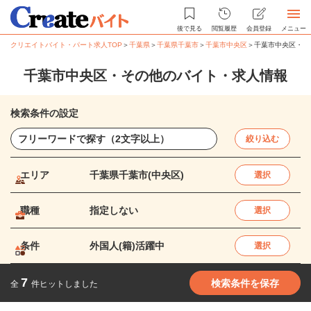
後で見る
閲覧履歴
会員登録
メニュー
クリエイトバイト・パート求人TOP
＞
千葉県
＞
千葉県千葉市
＞
千葉市中央区
＞
千葉市中央区・そ
千葉市中央区・その他のバイト・求人情報
検索条件の設定
絞り込む
エリア
千葉県千葉市(中央区)
選択
職種
指定しない
選択
条件
外国人(籍)活躍中
選択
7
検索条件を保存
全
件ヒットしました