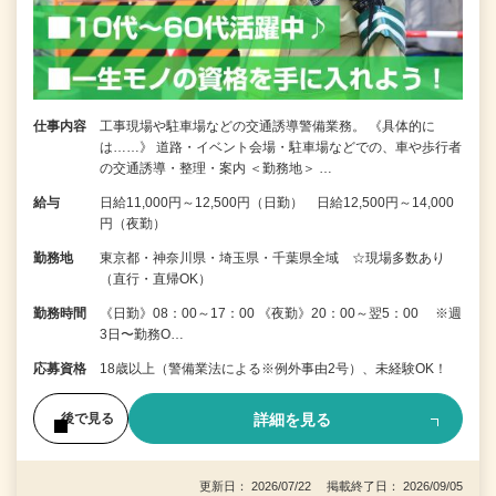
仕事内容
工事現場や駐車場などの交通誘導警備業務。 《具体的に
は……》 道路・イベント会場・駐車場などでの、車や歩行者
の交通誘導・整理・案内 ＜勤務地＞ …
給与
日給11,000円～12,500円（日勤） 日給12,500円～14,000
円（夜勤）
勤務地
東京都・神奈川県・埼玉県・千葉県全域 ☆現場多数あり
（直行・直帰OK）
勤務時間
《日勤》08：00～17：00 《夜勤》20：00～翌5：00 ※週
3日〜勤務O…
応募資格
18歳以上（警備業法による※例外事由2号）、未経験OK！
詳細を見る
後で見る
更新日： 2026/07/22 掲載終了日： 2026/09/05