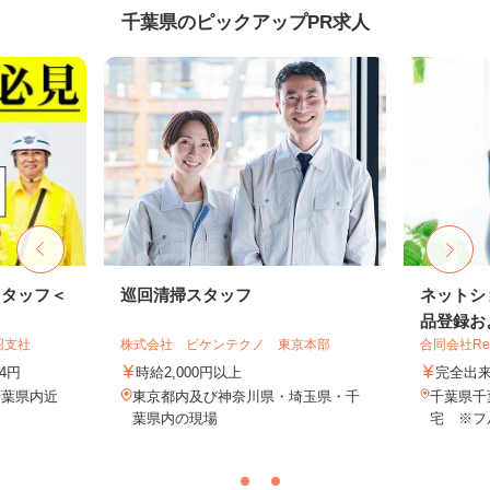
千葉県のピックアップPR求人
スタッフ＜
巡回清掃スタッフ
ネットシ
品登録およ
沼支社
株式会社 ビケンテクノ 東京本部
合同会社Re S
74円
時給2,000円以上
完全出
千葉県内近
東京都内及び神奈川県・埼玉県・千
千葉県千
葉県内の現場
宅 ※フ