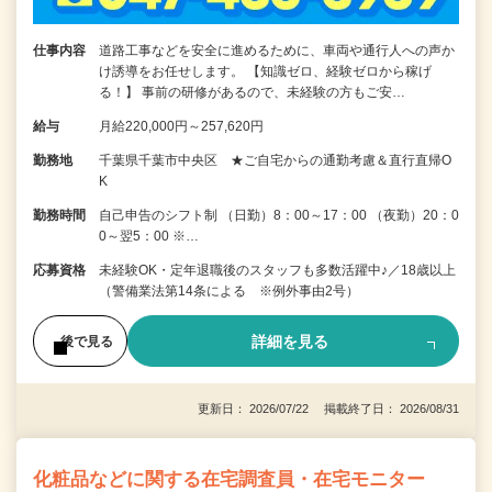
仕事内容
道路工事などを安全に進めるために、車両や通行人への声か
け誘導をお任せします。 【知識ゼロ、経験ゼロから稼げ
る！】 事前の研修があるので、未経験の方もご安…
給与
月給220,000円～257,620円
勤務地
千葉県千葉市中央区 ★ご自宅からの通勤考慮＆直行直帰O
K
勤務時間
自己申告のシフト制 （日勤）8：00～17：00 （夜勤）20：0
0～翌5：00 ※…
応募資格
未経験OK・定年退職後のスタッフも多数活躍中♪／18歳以上
（警備業法第14条による ※例外事由2号）
詳細を見る
後で見る
更新日： 2026/07/22 掲載終了日： 2026/08/31
化粧品などに関する在宅調査員・在宅モニター