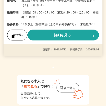
勤務地
東京都・神奈川県・埼玉県・千葉県全域 ☆現場多数あり
（直行・直帰OK）
勤務時間
《日勤》08：00～17：00 《夜勤》20：00～翌5：00 ※週
3日〜勤務O…
応募資格
18歳以上（警備業法による※例外事由2号）、未経験OK！
詳細を見る
後で見る
更新日： 2026/07/22 掲載終了日： 2026/09/05
1
気になる求人は
「
後で見る
」で保存！
会員登録なしで、
何件でも応募できます。