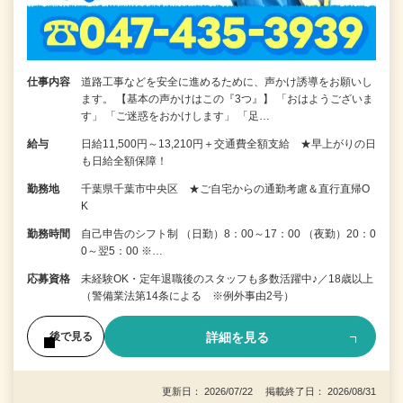
仕事内容
道路工事などを安全に進めるために、声かけ誘導をお願いし
ます。 【基本の声かけはこの『3つ』】 「おはようございま
す」 「ご迷惑をおかけします」 「足…
給与
日給11,500円～13,210円＋交通費全額支給 ★早上がりの日
も日給全額保障！
勤務地
千葉県千葉市中央区 ★ご自宅からの通勤考慮＆直行直帰O
K
勤務時間
自己申告のシフト制 （日勤）8：00～17：00 （夜勤）20：0
0～翌5：00 ※…
応募資格
未経験OK・定年退職後のスタッフも多数活躍中♪／18歳以上
（警備業法第14条による ※例外事由2号）
詳細を見る
後で見る
更新日： 2026/07/22 掲載終了日： 2026/08/31