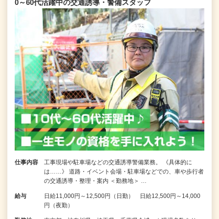
0～60代活躍中の交通誘導・警備スタッフ
仕事内容
工事現場や駐車場などの交通誘導警備業務。 《具体的に
は……》 道路・イベント会場・駐車場などでの、車や歩行者
の交通誘導・整理・案内 ＜勤務地＞ …
給与
日給11,000円～12,500円（日勤） 日給12,500円～14,000
円（夜勤）