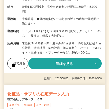
給与
時給1,500円以上（完全出来高制／時間額1,500円～5,000
円）
勤務地
千葉県等 ◆勤務地多数♪ご自宅やお近くの店舗で間時間に
働けます♪
勤務時間
1日5分～OK！好きな時間やスキマ時間でサクッと♪ ☆1日の
み～中長期まで幅広く大歓迎♪…
応募資格
未経験OK＆年齢不問！夏休みの1回きり・単発も大歓迎！ ★
会社員・派遣社員・契約社員・個人事業主・パート・アルバ
イト・主婦（夫）・フリーターなど、20代～50代…
詳細を見る
後で見る
更新日： 2026/08/05 掲載終了日： 2026/08/30
化粧品・サプリの在宅データ入力
株式会社リアル・フェイス
業務委託
登録制
在宅・内職