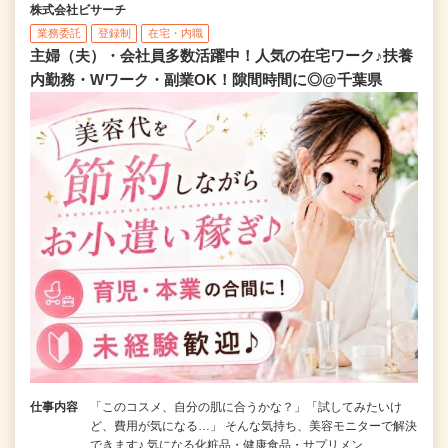
株式会社ビサーチ
業務委託
登録制
在宅・内職
主婦（夫）・会社員多数活躍中！人気の在宅ワーク♪扶養
内勤務・Wワーク・副業OK！隙間時間に◎@千葉県
仕事内容
「このコスメ、自分の肌に合うかな？」「試してみたいけ
ど、費用が気になる…」 そんな気持ち、美容モニターで解決
できます♪ 気になる化粧品・健康食品・サプリメン…