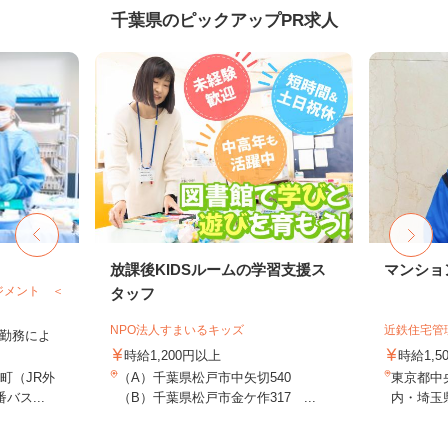
千葉県のピックアップPR求人
放課後KIDSルームの学習支援ス
マンショ
ジメント ＜
タッフ
NPO法人すまいるキッズ
近鉄住宅管
 ※勤務によ
時給1,200円以上
時給1,
町（JR外
（A）千葉県松戸市中矢切540
東京都中
ス...
（B）千葉県松戸市金ケ作317 ...
内・埼玉