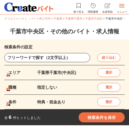
後で見る
閲覧履歴
会員登録
メニュー
クリエイトバイト・パート求人TOP
＞
千葉県
＞
千葉県千葉市
＞
千葉市中央区
＞
千葉市中央区・そ
千葉市中央区・その他のバイト・求人情報
検索条件の設定
絞り込む
エリア
千葉県千葉市(中央区)
選択
職種
指定しない
選択
条件
特典・祝金あり
選択
6
検索条件を保存
全
件ヒットしました