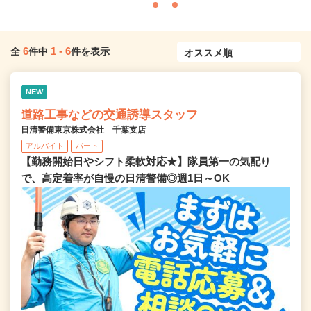
6
1
-
6
全
件中
件を表示
NEW
道路工事などの交通誘導スタッフ
日清警備東京株式会社 千葉支店
アルバイト
パート
【勤務開始日やシフト柔軟対応★】隊員第一の気配り
で、高定着率が自慢の日清警備◎週1日～OK