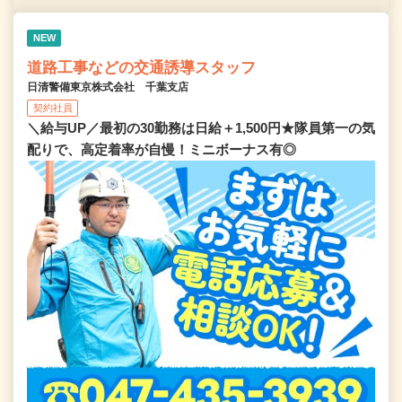
NEW
道路工事などの交通誘導スタッフ
日清警備東京株式会社 千葉支店
契約社員
＼給与UP／最初の30勤務は日給＋1,500円★隊員第一の気
配りで、高定着率が自慢！ミニボーナス有◎