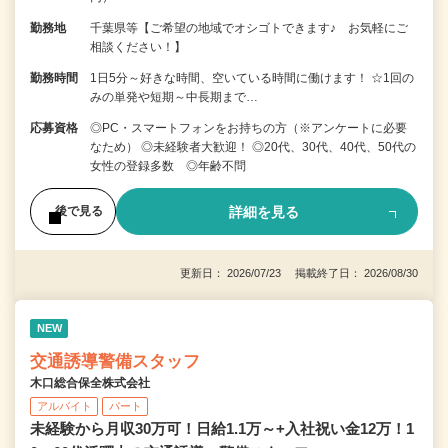
勤務地
千葉県等【ご希望の地域でオシゴトできます♪ お気軽にご
相談ください！】
勤務時間
1日5分～好きな時間、空いている時間に働けます！ ☆1回の
みの単発や短期～中長期まで…
応募資格
◎PC・スマートフォンをお持ちの方（※アンケートに必要
なため） ◎未経験者大歓迎！ ◎20代、30代、40代、50代の
女性の登録多数 ◎年齢不問
詳細を見る
後で見る
更新日： 2026/07/23 掲載終了日： 2026/08/30
NEW
交通誘導警備スタッフ
木口総合保全株式会社
アルバイト
パート
未経験から月収30万可！日給1.1万～+入社祝い金12万！1