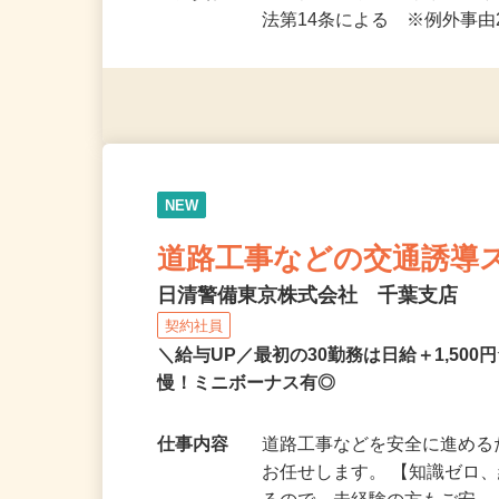
応募資格
未経験OK・定年退職後のス
法第14条による ※例外事
NEW
道路工事などの交通誘導
日清警備東京株式会社 千葉支店
契約社員
＼給与UP／最初の30勤務は日給＋1,5
慢！ミニボーナス有◎