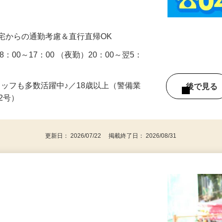
るために、車両や通行人への声かけ誘導を
、経験ゼロから稼げる！】 事前の研修があ
…
宅からの通勤考慮＆直行直帰OK
：00～17：00 （夜勤）20：00～翌5：
タッフも多数活躍中♪／18歳以上（警備業
後で見
由2号）
更新日： 2026/07/22 掲載終了日： 2026/08/31