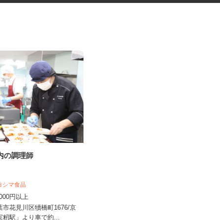
堂内の調理師
有料老人ホームの看護師
サニーライフ西千葉
キヨシマ食品
時給1,440円～1,740円以上 ※給与
0,000円以上
幅は資格・経験・能力に...
千葉市花見川区犢橋町1676/京
千葉県千葉市稲毛区緑町1-3-4/京成千