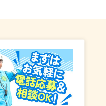
「実籾駅」より車で約...
葉線「みどり台駅」より徒...