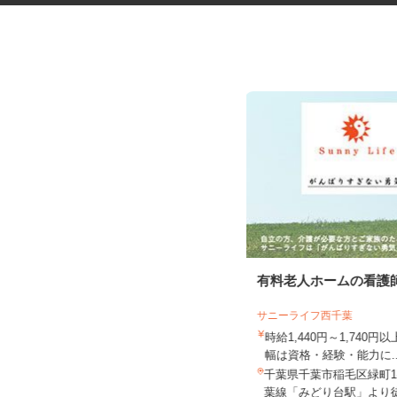
社員食堂内の調理師
有料老人ホームの看護
サニーライフ西千葉
株式会社キヨシマ食品
時給1,440円～1,740
月給260,000円以上
幅は資格・経験・能力に.
千葉県千葉市花見川区犢橋町1676/京
千葉県千葉市稲毛区緑町1-