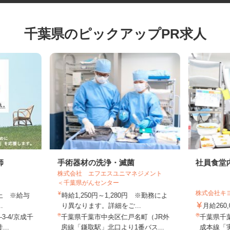
千葉県のピックアップPR求人
師
手術器材の洗浄・滅菌
社員食
株式会社 エフエスユニマネジメント
＜千葉県がんセンター
株式会社
円以上 ※給与
時給1,250円～1,280円 ※勤務によ
..
り異なります。詳細をご...
月給26
3-4/京成千
千葉県千葉市中央区仁戸名町（JR外
千葉県