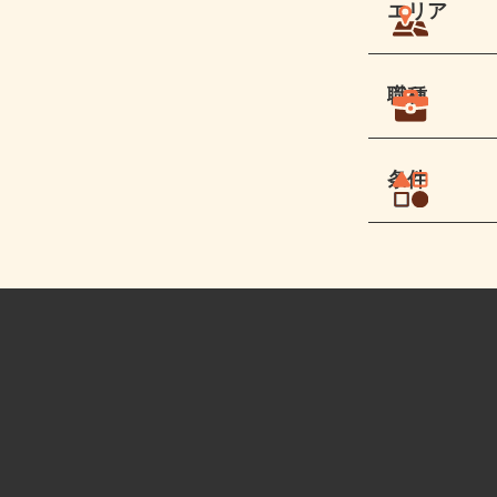
エリア
職種
条件