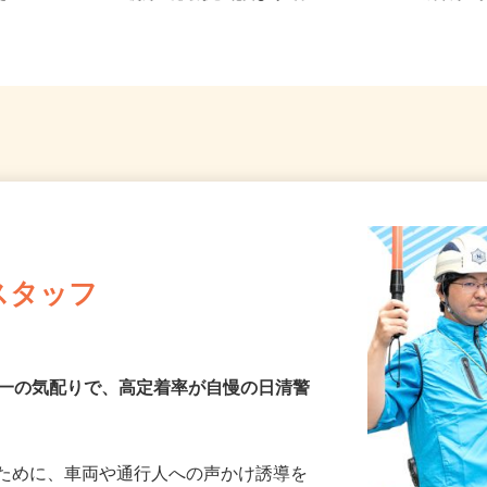
...
房線「鎌取駅」北口より1番バス...
成本線
スタッフ
第一の気配りで、高定着率が自慢の日清警