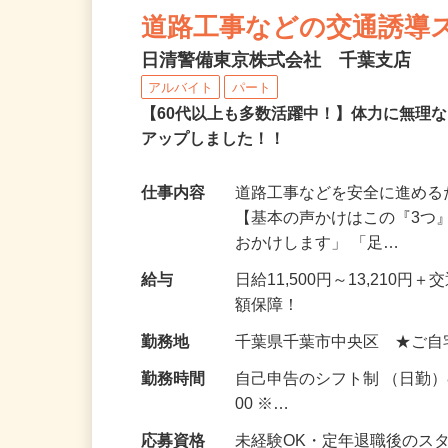
NEW
道路工事などの交通誘導
日清警備東京株式会社 千葉支店
アルバイト
パート
【60代以上も多数活躍中！】体力に無理
アップしました！！
仕事内容
道路工事などを安全に進め
【基本の声かけはこの『3つ
おかけします」 「足…
給与
日給11,500円～13,21
額保障！
勤務地
千葉県千葉市中央区 ★ご自
勤務時間
自己申告のシフト制 （日勤）8
00 ※…