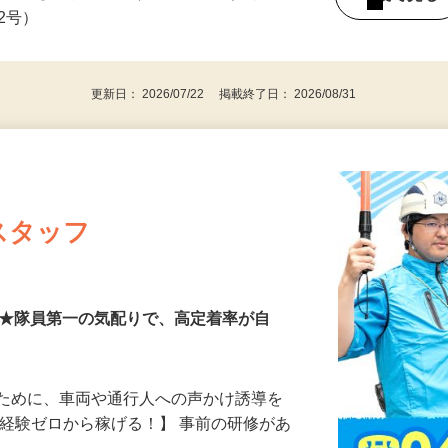
タッフも多数活躍中♪／18歳以上（警備業
後で見
由2号）
更新日： 2026/07/22 掲載終了日： 2026/08/31
スタッフ
00円★隊員第一の気配りで、高定着率が自