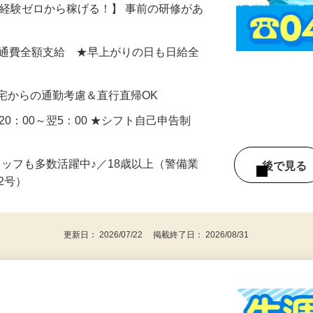
るために、車両や通行人への声かけ誘導を
、経験ゼロから稼げる！】 事前の研修があ
…
0円＋交通費全額支給 ★早上がりの日も日給全
宅からの通勤考慮＆直行直帰OK
／20：00～翌5：00 ★シフト自己申告制
タッフも多数活躍中♪／18歳以上（警備業
後で見
由2号）
更新日： 2026/07/22 掲載終了日： 2026/08/31