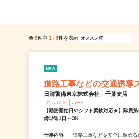
成本線「実籾駅」より車で約...
葉線「みどり台駅」より徒
全
6
件中
1
-
6
件を表示
NEW
道路工事などの交通誘導
日清警備東京株式会社 千葉支店
アルバイト
パート
【勤務開始日やシフト柔軟対応★】隊員
備◎週1日～OK