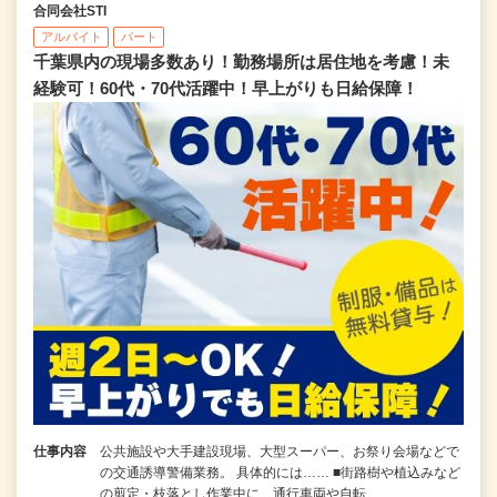
合同会社STI
アルバイト
パート
千葉県内の現場多数あり！勤務場所は居住地を考慮！未
経験可！60代・70代活躍中！早上がりも日給保障！
仕事内容
公共施設や大手建設現場、大型スーパー、お祭り会場などで
の交通誘導警備業務。 具体的には…… ■街路樹や植込みなど
の剪定・枝落とし作業中に、通行車両や自転…