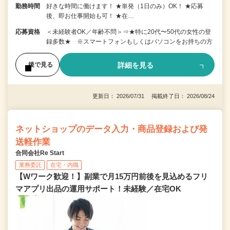
勤務時間
好きな時間に働けます！ ★単発（1日のみ）OK！ ★応募
後、即お仕事開始も可！ ★在…
応募資格
＜未経験者OK／年齢不問＞⇒★特に20代〜50代の女性の登
録多数★ ※スマートフォンもしくはパソコンをお持ちの方
詳細を見る
後で見る
更新日： 2026/07/31 掲載終了日： 2026/08/24
ネットショップのデータ入力・商品登録および発
送軽作業
合同会社Re Start
業務委託
在宅・内職
【Wワーク歓迎！】副業で月15万円前後を見込めるフリ
マアプリ出品の運用サポート！未経験／在宅OK