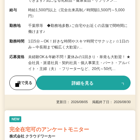
できます♪ 気になる化粧品・健康食品・サプリメン…
給与
時給1,500円以上（完全出来高制／時間額1,500円～5,000
円）
勤務地
千葉県等 ◆勤務地多数♪ご自宅やお近くの店舗で間時間に
働けます♪
勤務時間
1日5分～OK！好きな時間やスキマ時間でサクッと♪ ☆1日の
み～中長期まで幅広く大歓迎♪…
応募資格
未経験OK＆年齢不問！夏休みの1回きり・単発も大歓迎！ ★
会社員・派遣社員・契約社員・個人事業主・パート・アルバ
イト・主婦（夫）・フリーターなど、20代～50代…
詳細を見る
後で見る
更新日： 2026/08/05 掲載終了日： 2026/08/30
NEW
完全在宅可のアンケートモニター
株式会社 クラウドワーカー