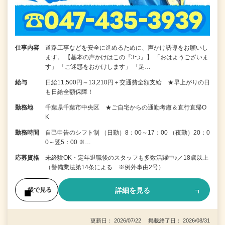
仕事内容
道路工事などを安全に進めるために、声かけ誘導をお願いし
ます。 【基本の声かけはこの『3つ』】 「おはようございま
す」 「ご迷惑をおかけします」 「足…
給与
日給11,500円～13,210円＋交通費全額支給 ★早上がりの日
も日給全額保障！
勤務地
千葉県千葉市中央区 ★ご自宅からの通勤考慮＆直行直帰O
K
勤務時間
自己申告のシフト制 （日勤）8：00～17：00 （夜勤）20：0
0～翌5：00 ※…
応募資格
未経験OK・定年退職後のスタッフも多数活躍中♪／18歳以上
（警備業法第14条による ※例外事由2号）
詳細を見る
後で見る
更新日： 2026/07/22 掲載終了日： 2026/08/31