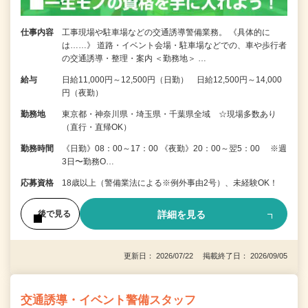
仕事内容
工事現場や駐車場などの交通誘導警備業務。 《具体的に
は……》 道路・イベント会場・駐車場などでの、車や歩行者
の交通誘導・整理・案内 ＜勤務地＞ …
給与
日給11,000円～12,500円（日勤） 日給12,500円～14,000
円（夜勤）
勤務地
東京都・神奈川県・埼玉県・千葉県全域 ☆現場多数あり
（直行・直帰OK）
勤務時間
《日勤》08：00～17：00 《夜勤》20：00～翌5：00 ※週
3日〜勤務O…
応募資格
18歳以上（警備業法による※例外事由2号）、未経験OK！
詳細を見る
後で見る
更新日： 2026/07/22 掲載終了日： 2026/09/05
交通誘導・イベント警備スタッフ