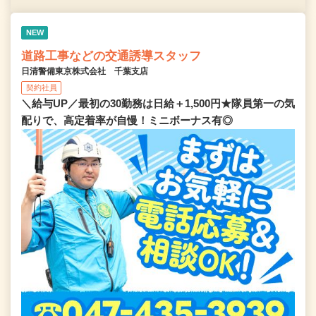
NEW
道路工事などの交通誘導スタッフ
日清警備東京株式会社 千葉支店
契約社員
＼給与UP／最初の30勤務は日給＋1,500円★隊員第一の気
配りで、高定着率が自慢！ミニボーナス有◎