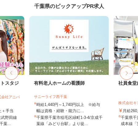
千葉県のピックアップPR求人
ォトスタジ
有料老人ホームの看護師
社員食堂
サニーライフ西千葉
式会社アニバ
株式会社キ
時給1,440円～1,740円以上 ※給与
以上＋手当
幅は資格・経験・能力に...
月給260
東武野田線
千葉県千葉市稲毛区緑町1-3-4/京成千
千葉県千
葉...
葉線「みどり台駅」より徒...
成本線「