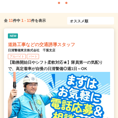
11
1
-
11
全
件中
件を表示
NEW
道路工事などの交通誘導スタッフ
日清警備東京株式会社 千葉支店
アルバイト
パート
【勤務開始日やシフト柔軟対応★】隊員第一の気配り
で、高定着率が自慢の日清警備◎週1日～OK