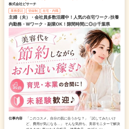
株式会社ビサーチ
業務委託
登録制
在宅・内職
主婦（夫）・会社員多数活躍中！人気の在宅ワーク♪扶養
内勤務・Wワーク・副業OK！隙間時間に◎@千葉県
仕事内容
「このコスメ、自分の肌に合うかな？」「試してみたいけ
ど、費用が気になる…」 そんな気持ち、美容モニターで解決