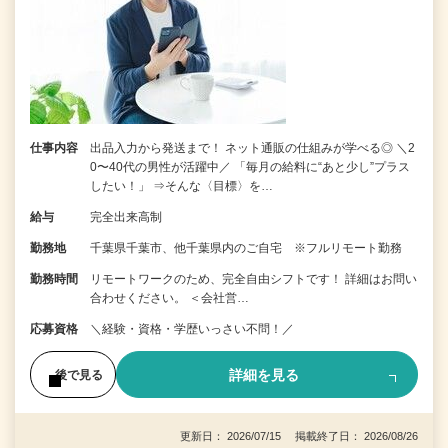
仕事内容
出品入力から発送まで！ ネット通販の仕組みが学べる◎ ＼2
0〜40代の男性が活躍中／ 「毎月の給料に“あと少し”プラス
したい！」 ⇒そんな〈目標〉を…
給与
完全出来高制
勤務地
千葉県千葉市、他千葉県内のご自宅 ※フルリモート勤務
勤務時間
リモートワークのため、完全自由シフトです！ 詳細はお問い
合わせください。 ＜会社営…
応募資格
＼経験・資格・学歴いっさい不問！／
詳細を見る
後で見る
更新日： 2026/07/15 掲載終了日： 2026/08/26