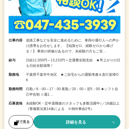
仕事内容
道路工事などを安全に進めるために、車両や通行人への声か
け誘導をお任せします。 【知識ゼロ、経験ゼロから稼げ
る！】 事前の研修があるので、未経験の方もご安…
給与
日給11,500円～13,210円＋交通費全額支給 ★早上がりの日
も日給全額保障！
勤務地
千葉県千葉市中央区 ★ご自宅からの通勤考慮＆直行直帰O
K
勤務時間
日勤／8：00～17：00 夜勤／20：00～翌5：00 ★シフト自
己申告制 ☆週1…
応募資格
未経験OK・定年退職後のスタッフも多数活躍中♪／18歳以上
（警備業法第14条による ※例外事由2号）
詳細を見る
後で見る