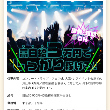
仕事内容
コンサート・ライブ・フェスetc 人気×レアイベント会場での
お仕事 ■案内／整理業務 お客さんに対して入り口の誘導や席
の案内 ■販売業務 イベ…
給与
日給30,000円+交通費※深夜手当含む
勤務地
東京都／千葉県