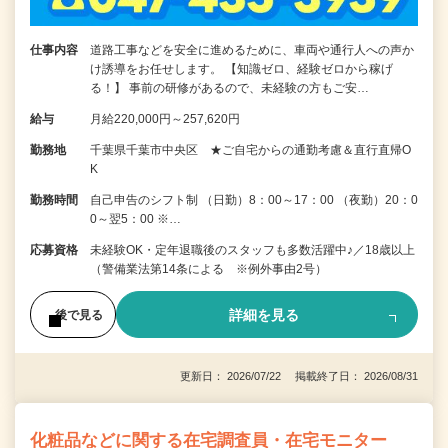
仕事内容
道路工事などを安全に進めるために、車両や通行人への声か
け誘導をお任せします。 【知識ゼロ、経験ゼロから稼げ
る！】 事前の研修があるので、未経験の方もご安…
給与
月給220,000円～257,620円
勤務地
千葉県千葉市中央区 ★ご自宅からの通勤考慮＆直行直帰O
K
勤務時間
自己申告のシフト制 （日勤）8：00～17：00 （夜勤）20：0
0～翌5：00 ※…
応募資格
未経験OK・定年退職後のスタッフも多数活躍中♪／18歳以上
（警備業法第14条による ※例外事由2号）
詳細を見る
後で見る
更新日： 2026/07/22 掲載終了日： 2026/08/31
化粧品などに関する在宅調査員・在宅モニター