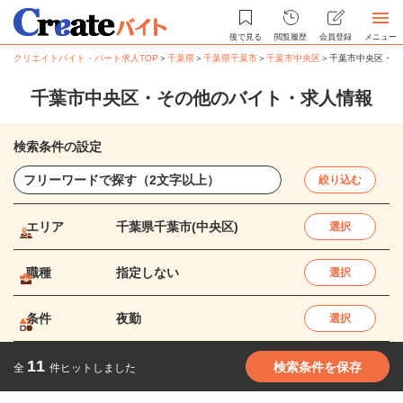
後で見る
閲覧履歴
会員登録
メニュー
クリエイトバイト・パート求人TOP
＞
千葉県
＞
千葉県千葉市
＞
千葉市中央区
＞
千葉市中央区・そ
千葉市中央区・その他のバイト・求人情報
検索条件の設定
絞り込む
エリア
千葉県千葉市(中央区)
選択
職種
指定しない
選択
条件
夜勤
選択
11
検索条件を保存
全
件ヒットしました