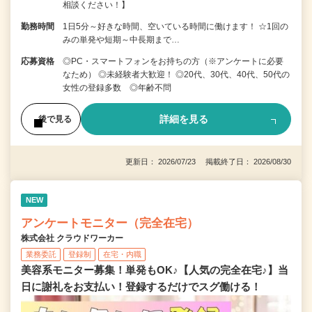
相談ください！】
勤務時間
1日5分～好きな時間、空いている時間に働けます！ ☆1回の
みの単発や短期～中長期まで…
応募資格
◎PC・スマートフォンをお持ちの方（※アンケートに必要
なため） ◎未経験者大歓迎！ ◎20代、30代、40代、50代の
女性の登録多数 ◎年齢不問
詳細を見る
後で見る
更新日： 2026/07/23 掲載終了日： 2026/08/30
NEW
アンケートモニター（完全在宅）
株式会社 クラウドワーカー
業務委託
登録制
在宅・内職
美容系モニター募集！単発もOK♪【人気の完全在宅♪】当
日に謝礼をお支払い！登録するだけでスグ働ける！