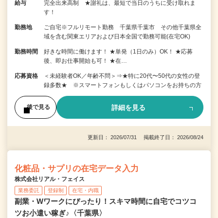
給与
完全出来高制 ★謝礼は、最短で当日のうちに受け取れま
す！
勤務地
ご自宅※フルリモート勤務 千葉県千葉市 その他千葉県全
域を含む関東エリアおよび日本全国で勤務可能(在宅OK)
勤務時間
好きな時間に働けます！ ★単発（1日のみ）OK！ ★応募
後、即お仕事開始も可！ ★在…
応募資格
＜未経験者OK／年齢不問＞⇒★特に20代〜50代の女性の登
録多数★ ※スマートフォンもしくはパソコンをお持ちの方
詳細を見る
後で見る
更新日： 2026/07/31 掲載終了日： 2026/08/24
化粧品・サプリの在宅データ入力
株式会社リアル・フェイス
業務委託
登録制
在宅・内職
副業・Wワークにぴったり！スキマ時間に自宅でコツコ
ツお小遣い稼ぎ♪〈千葉県〉