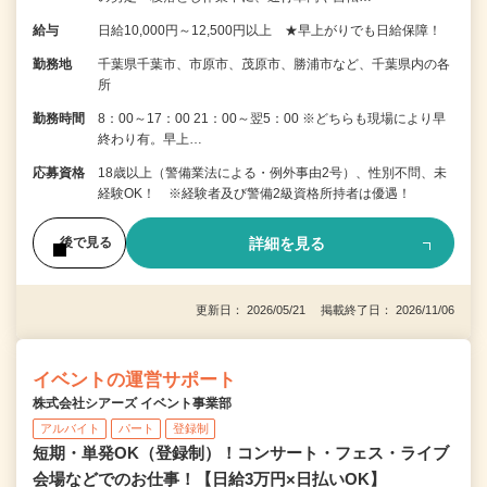
給与
日給10,000円～12,500円以上 ★早上がりでも日給保障！
勤務地
千葉県千葉市、市原市、茂原市、勝浦市など、千葉県内の各
所
勤務時間
8：00～17：00 21：00～翌5：00 ※どちらも現場により早
終わり有。早上…
応募資格
18歳以上（警備業法による・例外事由2号）、性別不問、未
経験OK！ ※経験者及び警備2級資格所持者は優遇！
詳細を見る
後で見る
更新日： 2026/05/21 掲載終了日： 2026/11/06
イベントの運営サポート
株式会社シアーズ イベント事業部
アルバイト
パート
登録制
短期・単発OK（登録制）！コンサート・フェス・ライブ
会場などでのお仕事！【日給3万円×日払いOK】