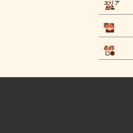
エリア
職種
条件