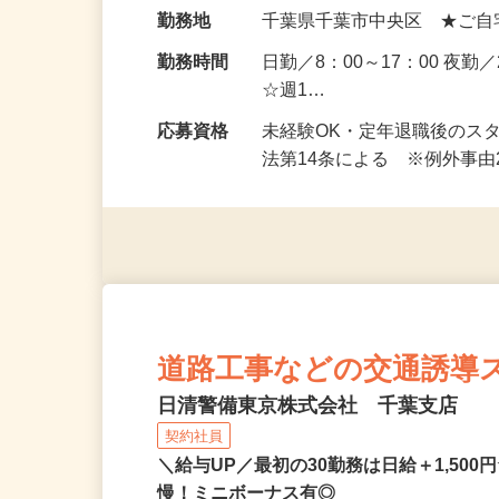
給与
日給11,500円～13,21
額保障！
勤務地
千葉県千葉市中央区 ★ご自
勤務時間
日勤／8：00～17：00 夜勤
☆週1…
応募資格
未経験OK・定年退職後のス
法第14条による ※例外事
道路工事などの交通誘導
日清警備東京株式会社 千葉支店