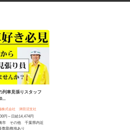
事の列車見張りスタッフ
マンション・ビルのメンテナン
20...
ス検査作業員
警備株式会社 津田沼支社
光テクノサービス合同会社
,500円～日給14,474円
日給10,000円～40,000円
船橋市 その他 千葉県内近
千葉県柏市布施2193／現場は千葉