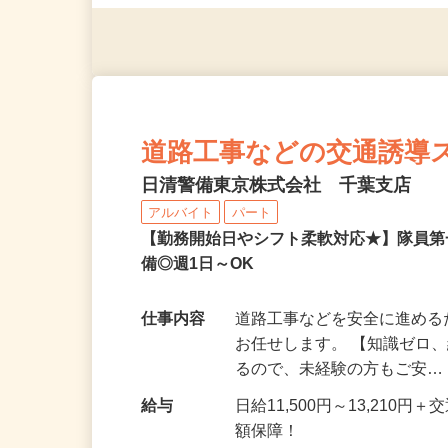
んも大歓迎！
道路工事などの交通誘導
日清警備東京株式会社 千葉支店
アルバイト
パート
【勤務開始日やシフト柔軟対応★】隊員
備◎週1日～OK
仕事内容
道路工事などを安全に進め
お任せします。 【知識ゼロ
るので、未経験の方もご安