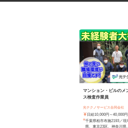
鉄道工事の列車見張りスタッフ
マンション・ビルのメ
＜A320320...
ス検査作業員
シンテイ警備株式会社 津田沼支社
光テクノサービス合同会社
日給10,500円～日給14,474円
日給10,000円～40,000
千葉県船橋市 その他 千葉県内近
千葉県柏市布施2193／