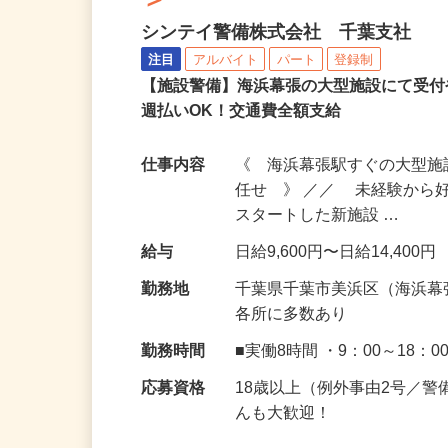
＞
シンテイ警備株式会社 千葉支社
注目
アルバイト
パート
登録制
【施設警備】海浜幕張の大型施設にて受
週払いOK！交通費全額支給
仕事内容
《 海浜幕張駅すぐの大型
任せ 》 ／／ 未経験から
スタートした新施設 …
給与
日給9,600円〜日給14,400円
勤務地
千葉県千葉市美浜区（海浜幕
各所に多数あり
勤務時間
■実働8時間 ・9：00～18：0
応募資格
18歳以上（例外事由2号／