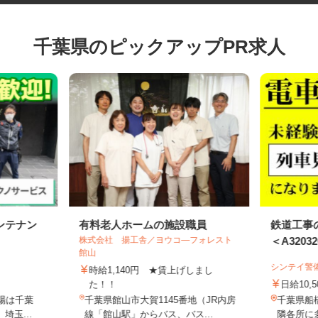
千葉県のピックアップPR求人
ンテナン
有料老人ホームの施設職員
鉄道工
株式会社 揚工舎／ヨウコ―フォレスト
＜A3203
館山
シンテイ
時給1,140円 ★賃上げしまし
円
た！！
日給10
現場は千葉
千葉県館山市大賀1145番地（JR内房
千葉県