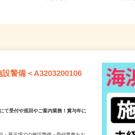
埼玉...
線「館山駅」からバス、バス...
隣各所
備＜A3203200106
施設にて受付や巡回やご案内業務！賞与年に