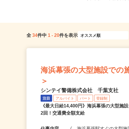
隣各所に多数勤務地あり
県、東京23区、神奈川県、
全
34
件中
1
-
20
件を表示
海浜幕張の大型施設での施設警
＞
シンテイ警備株式会社 千葉支社
注目
アルバイト
パート
登録制
《最大日給14,400円》海浜幕張の大型
2回！交通費全額支給