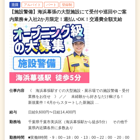
注目
アルバイト
パート
登録制
【施設警備】海浜幕張の大型施設にて受付や巡回やご案
内業務★入社2か月限定！週払いOK！交通費全額支給
仕事内容
《 海浜幕張駅すぐの大型施設・展示場での施設警備・受付
業務をお任せ 》 ／／ 未経験から好きなだけ稼げる！
新規案件！4月からスタートした新施設 …
給与
日給9,600円〜日給14,400円
勤務地
千葉県千葉市美浜区（海浜幕張駅から徒歩5分） その他千
葉県内近隣各所に多数あり
勤務時間
■実働8時間 ・9：00～18：00 ・13：00～22：00 ・20：00