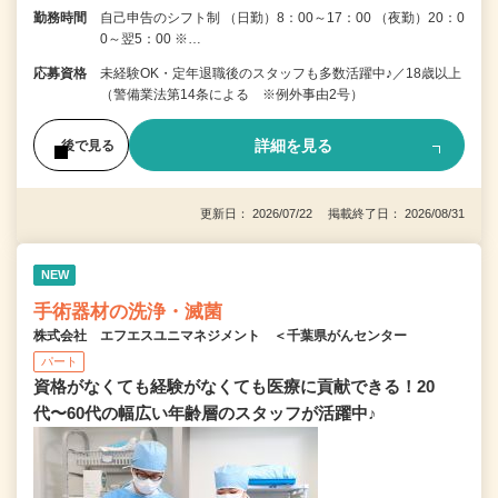
勤務時間
自己申告のシフト制 （日勤）8：00～17：00 （夜勤）20：0
0～翌5：00 ※…
応募資格
未経験OK・定年退職後のスタッフも多数活躍中♪／18歳以上
（警備業法第14条による ※例外事由2号）
詳細を見る
後で見る
更新日： 2026/07/22 掲載終了日： 2026/08/31
NEW
手術器材の洗浄・滅菌
株式会社 エフエスユニマネジメント ＜千葉県がんセンター
パート
資格がなくても経験がなくても医療に貢献できる！20
代〜60代の幅広い年齢層のスタッフが活躍中♪