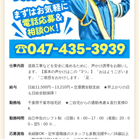
仕事内容
道路工事などを安全に進めるために、声かけ誘導をお願いし
ます。 【基本の声かけはこの『3つ』】 「おはようございま
す」 「ご迷惑をおかけします」 「足…
給与
日給11,500円～13,210円＋交通費全額支給 ★早上がりの日
も日給全額保障！
勤務地
千葉県千葉市稲毛区 ★ご自宅からの通勤考慮＆直行直帰O
K
勤務時間
自己申告のシフト制 （日勤）8：00～17：00 （夜勤）20：0
0～翌5：00 ※…
応募資格
未経験OK・定年退職後のスタッフも多数活躍中♪／18歳以上