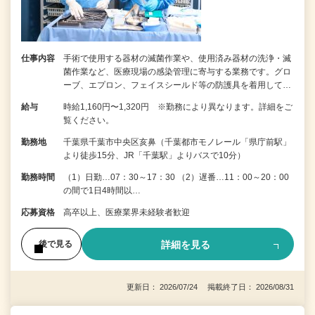
仕事内容
手術で使用する器材の滅菌作業や、使用済み器材の洗浄・滅
菌作業など、医療現場の感染管理に寄与する業務です。グロ
ーブ、エプロン、フェイスシールド等の防護具を着用して…
給与
時給1,160円〜1,320円 ※勤務により異なります。詳細をご
覧ください。
勤務地
千葉県千葉市中央区亥鼻（千葉都市モノレール「県庁前駅」
より徒歩15分、JR「千葉駅」よりバスで10分）
勤務時間
（1）日勤…07：30～17：30 （2）遅番…11：00～20：00
の間で1日4時間以…
応募資格
高卒以上、医療業界未経験者歓迎
詳細を見る
後で見る
更新日： 2026/07/24 掲載終了日： 2026/08/31