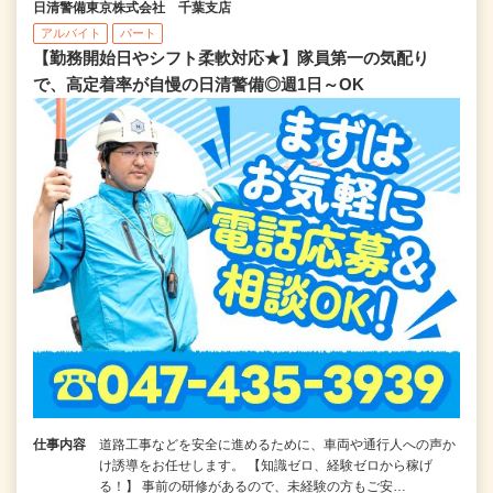
日清警備東京株式会社 千葉支店
アルバイト
パート
【勤務開始日やシフト柔軟対応★】隊員第一の気配り
で、高定着率が自慢の日清警備◎週1日～OK
仕事内容
道路工事などを安全に進めるために、車両や通行人への声か
け誘導をお任せします。 【知識ゼロ、経験ゼロから稼げ
る！】 事前の研修があるので、未経験の方もご安…