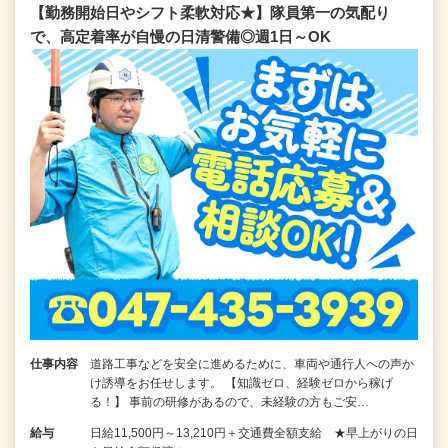
【勤務開始日やシフト柔軟対応★】隊員第一の気配り
で、高定着率が自慢の日清警備◎週1日～OK
仕事内容
道路工事などを安全に進めるために、車両や通行人への声か
け誘導をお任せします。 【知識ゼロ、経験ゼロから稼げ
る！】 事前の研修があるので、未経験の方もご安…
給与
日給11,500円～13,210円＋交通費全額支給 ★早上がりの日