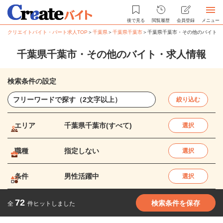
後で見る
閲覧履歴
会員登録
メニュー
クリエイトバイト・パート求人TOP
＞
千葉県
＞
千葉県千葉市
＞
千葉県千葉市・その他のバイト・
千葉県千葉市・その他のバイト・求人情報
検索条件の設定
絞り込む
エリア
千葉県千葉市(すべて)
選択
職種
指定しない
選択
条件
男性活躍中
選択
72
検索条件を保存
全
件ヒットしました