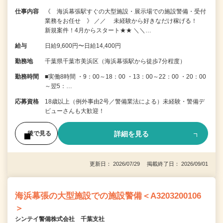
仕事内容
《 海浜幕張駅すぐの大型施設・展示場での施設警備・受付
業務をお任せ 》 ／／ 未経験から好きなだけ稼げる！
新規案件！4月からスタート★★ ＼＼…
給与
日給9,600円〜日給14,400円
勤務地
千葉県千葉市美浜区（海浜幕張駅から徒歩7分程度）
勤務時間
■実働8時間 ・9：00～18：00 ・13：00～22：00 ・20：00
～翌5：…
応募資格
18歳以上（例外事由2号／警備業法による）未経験・警備デ
ビューさんも大歓迎！
詳細を見る
後で見る
更新日： 2026/07/29 掲載終了日： 2026/09/01
海浜幕張の大型施設での施設警備＜A3203200106
＞
シンテイ警備株式会社 千葉支社