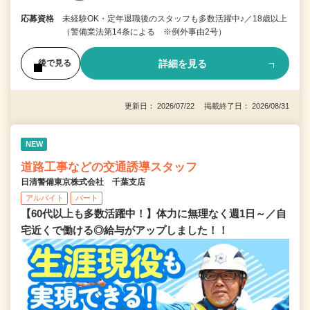
応募資格
未経験OK・定年退職後のスタッフも多数活躍中♪／18歳以上
（警備業法第14条による ※例外事由2号）
詳細を見る
後で見る
更新日： 2026/07/22 掲載終了日： 2026/08/31
NEW
道路工事などの交通誘導スタッフ
日清警備東京株式会社 千葉支店
アルバイト
パート
【60代以上も多数活躍中！】体力に無理なく週1日～／自
宅近くで働ける◎給与がアップしました！！