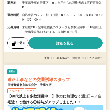
勤務地
千葉県千葉市若葉区 ★ご自宅からの通勤考慮＆直行直帰O
K
勤務時間
自己申告のシフト制 （日勤）8：00～17：00 （夜勤）20：0
0～翌5：00 ※…
応募資格
未経験OK・定年退職後のスタッフも多数活躍中♪／18歳以上
（警備業法第14条による ※例外事由2号）
詳細を見る
後で見る
更新日： 2026/07/22 掲載終了日： 2026/08/31
NEW
道路工事などの交通誘導スタッフ
日清警備東京株式会社 千葉支店
アルバイト
パート
【60代以上も多数活躍中！】体力に無理なく週1日～／自
宅近くで働ける◎給与がアップしました！！