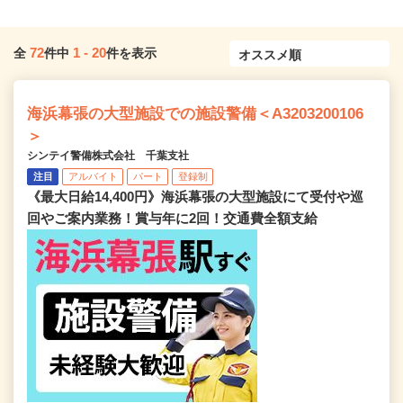
72
1
-
20
全
件中
件を表示
海浜幕張の大型施設での施設警備＜A3203200106
＞
シンテイ警備株式会社 千葉支社
注目
アルバイト
パート
登録制
《最大日給14,400円》海浜幕張の大型施設にて受付や巡
回やご案内業務！賞与年に2回！交通費全額支給