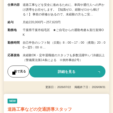
仕事内容
道路工事などを安全に進めるために、車両や通行人への声か
け誘導をお任せします。 【知識ゼロ、経験ゼロから稼げ
る！】 事前の研修があるので、未経験の方もご安…
給与
月給220,000円～257,620円
勤務地
千葉県千葉市稲毛区 ★ご自宅からの通勤考慮＆直行直帰O
K
勤務時間
自己申告のシフト制 （日勤）8：00～17：00 （夜勤）20：0
0～翌5：00 ※…
応募資格
未経験OK・定年退職後のスタッフも多数活躍中♪／18歳以上
（警備業法第14条による ※例外事由2号）
詳細を見る
後で見る
更新日： 2026/07/22 掲載終了日： 2026/08/31
NEW
道路工事などの交通誘導スタッフ