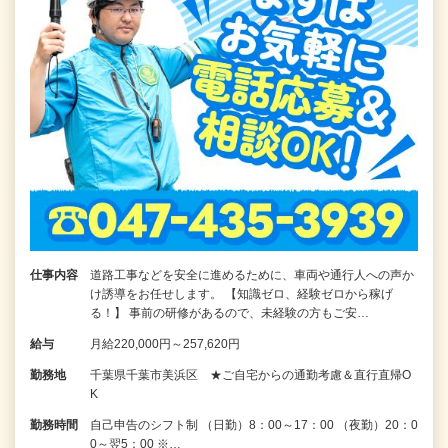
仕事内容
道路工事などを安全に進めるために、車両や通行人への声か
け誘導をお任せします。 【知識ゼロ、経験ゼロから稼げ
る！】 事前の研修があるので、未経験の方もご安…
給与
月給220,000円～257,620円
勤務地
千葉県千葉市美浜区 ★ご自宅からの通勤考慮＆直行直帰O
K
勤務時間
自己申告のシフト制 （日勤）8：00～17：00 （夜勤）20：0
0～翌5：00 ※…