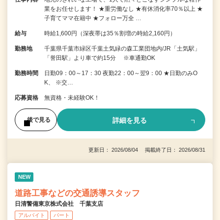
業をお任せします！ ★重労働なし ★有休消化率70％以上 ★
子育てママ在籍中 ★フォロー万全 …
給与
時給1,600円（深夜帯は35％割増の時給2,160円）
勤務地
千葉県千葉市緑区千葉土気緑の森工業団地内/JR「土気駅」
「誉田駅」より車で約15分 ※車通勤OK
勤務時間
日勤09：00～17：30 夜勤22：00～翌9：00 ★日勤のみO
K、 ※交…
応募資格
無資格・未経験OK！
詳細を見る
後で見る
更新日： 2026/08/04 掲載終了日： 2026/08/31
NEW
道路工事などの交通誘導スタッフ
日清警備東京株式会社 千葉支店
アルバイト
パート