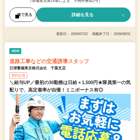
（警備業法第14条による ※例外事由2号）
詳細を見る
後で見る
更新日： 2026/07/22 掲載終了日： 2026/08/31
NEW
道路工事などの交通誘導スタッフ
日清警備東京株式会社 千葉支店
契約社員
＼給与UP／最初の30勤務は日給＋1,500円★隊員第一の気
配りで、高定着率が自慢！ミニボーナス有◎