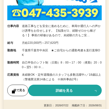
仕事内容
道路工事などを安全に進めるために、車両や通行人への声か
け誘導をお任せします。 【知識ゼロ、経験ゼロから稼げ
る！】 事前の研修があるので、未経験の方もご安…
給与
月給220,000円～257,620円
勤務地
千葉県千葉市中央区 ★ご自宅からの通勤考慮＆直行直帰O
K
勤務時間
自己申告のシフト制 （日勤）8：00～17：00 （夜勤）20：0
0～翌5：00 ※…
応募資格
未経験OK・定年退職後のスタッフも多数活躍中♪／18歳以上
（警備業法第14条による ※例外事由2号）
詳細を見る
後で見る
更新日： 2026/07/22 掲載終了日： 2026/08/31