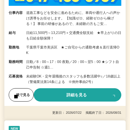
仕事内容
道路工事などを安全に進めるために、車両や通行人への声か
け誘導をお任せします。 【知識ゼロ、経験ゼロから稼げ
る！】 事前の研修があるので、未経験の方もご安…
給与
日給11,500円～13,210円＋交通費全額支給 ★早上がりの日
も日給全額保障！
勤務地
千葉県千葉市美浜区 ★ご自宅からの通勤考慮＆直行直帰O
K
勤務時間
日勤／8：00～17：00 夜勤／20：00～翌5：00 ★シフト自
己申告制 ☆週1…
応募資格
未経験OK・定年退職後のスタッフも多数活躍中♪／18歳以上
（警備業法第14条による ※例外事由2号）
詳細を見る
後で見る
更新日： 2026/07/22 掲載終了日： 2026/08/31
NEW