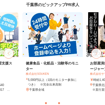
千葉県のピックアップPR求人
習支援ス
健康食品・化粧品・治験等のモニ
お部屋演
ター
ージャー
株式会社SOUKEN
株式会社サ
5,000円以上（1回のモニター参加に
時給1,4
つき） ※完全出来高制
540
千葉県
7 ...
千葉県全域
※直行直