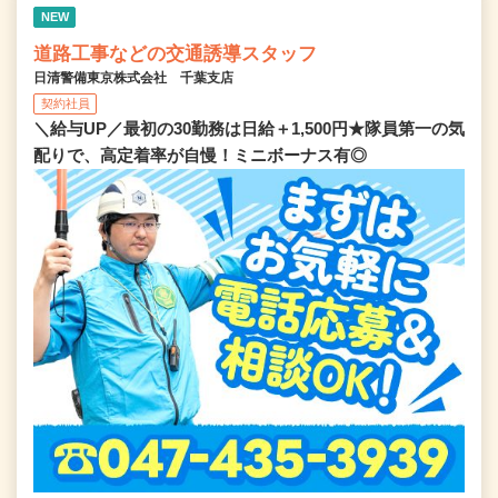
NEW
道路工事などの交通誘導スタッフ
日清警備東京株式会社 千葉支店
契約社員
＼給与UP／最初の30勤務は日給＋1,500円★隊員第一の気
配りで、高定着率が自慢！ミニボーナス有◎