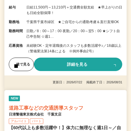
給与
日給11,500円～13,210円＋交通費全額支給 ★早上がりの日
も日給全額保障！
勤務地
千葉県千葉市緑区 ★ご自宅からの通勤考慮＆直行直帰OK
勤務時間
日勤／8：00～17：00 夜勤／20：00～翌5：00 ★シフト自
己申告制 ☆週1…
応募資格
未経験OK・定年退職後のスタッフも多数活躍中♪／18歳以上
（警備業法第14条による ※例外事由2号）
詳細を見る
後で見る
更新日： 2026/07/22 掲載終了日： 2026/08/31
NEW
道路工事などの交通誘導スタッフ
日清警備東京株式会社 千葉支店
アルバイト
パート
【60代以上も多数活躍中！】体力に無理なく週1日～／自