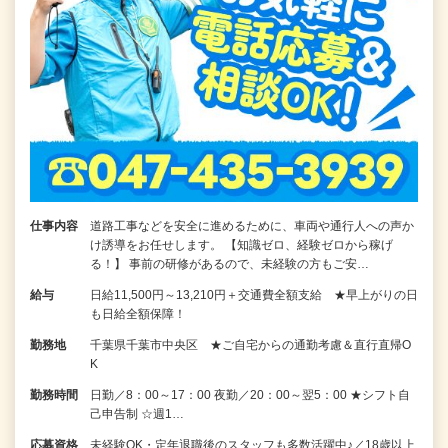
仕事内容
道路工事などを安全に進めるために、車両や通行人への声か
け誘導をお任せします。 【知識ゼロ、経験ゼロから稼げ
る！】 事前の研修があるので、未経験の方もご安…
給与
日給11,500円～13,210円＋交通費全額支給 ★早上がりの日
も日給全額保障！
勤務地
千葉県千葉市中央区 ★ご自宅からの通勤考慮＆直行直帰O
K
勤務時間
日勤／8：00～17：00 夜勤／20：00～翌5：00 ★シフト自
己申告制 ☆週1…
応募資格
未経験OK・定年退職後のスタッフも多数活躍中♪／18歳以上