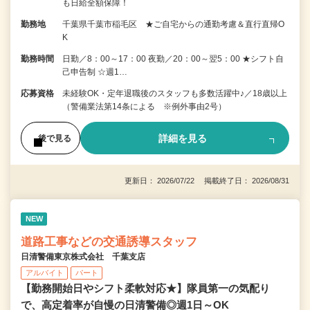
も日給全額保障！
勤務地
千葉県千葉市稲毛区 ★ご自宅からの通勤考慮＆直行直帰O
K
勤務時間
日勤／8：00～17：00 夜勤／20：00～翌5：00 ★シフト自
己申告制 ☆週1…
応募資格
未経験OK・定年退職後のスタッフも多数活躍中♪／18歳以上
（警備業法第14条による ※例外事由2号）
詳細を見る
後で見る
更新日： 2026/07/22 掲載終了日： 2026/08/31
NEW
道路工事などの交通誘導スタッフ
日清警備東京株式会社 千葉支店
アルバイト
パート
【勤務開始日やシフト柔軟対応★】隊員第一の気配り
で、高定着率が自慢の日清警備◎週1日～OK