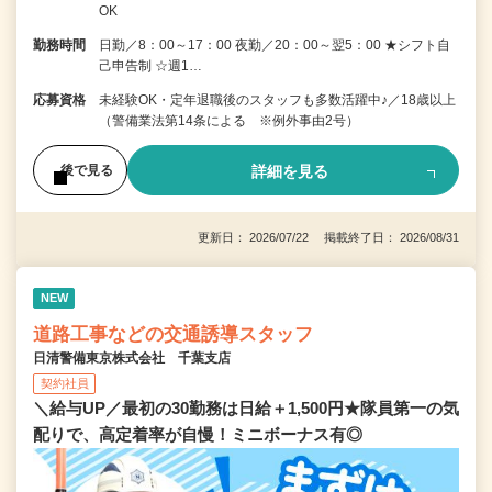
OK
勤務時間
日勤／8：00～17：00 夜勤／20：00～翌5：00 ★シフト自
己申告制 ☆週1…
応募資格
未経験OK・定年退職後のスタッフも多数活躍中♪／18歳以上
（警備業法第14条による ※例外事由2号）
詳細を見る
後で見る
更新日： 2026/07/22 掲載終了日： 2026/08/31
NEW
道路工事などの交通誘導スタッフ
日清警備東京株式会社 千葉支店
契約社員
＼給与UP／最初の30勤務は日給＋1,500円★隊員第一の気
配りで、高定着率が自慢！ミニボーナス有◎