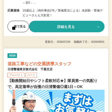
～翌5：…
応募資格
18歳以上（例外事由2号／警備業法による）未経験・警備デ
ビューさんも大歓迎！
詳細を見る
後で見る
更新日： 2026/07/29 掲載終了日： 2026/09/01
NEW
道路工事などの交通誘導スタッフ
日清警備東京株式会社 千葉支店
アルバイト
パート
【勤務開始日やシフト柔軟対応★】隊員第一の気配り
で、高定着率が自慢の日清警備◎週1日～OK