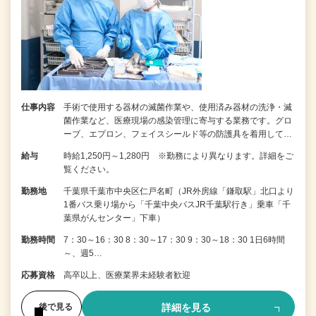
仕事内容
手術で使用する器材の滅菌作業や、使用済み器材の洗浄・滅
菌作業など、医療現場の感染管理に寄与する業務です。グロ
ーブ、エプロン、フェイスシールド等の防護具を着用して…
給与
時給1,250円～1,280円 ※勤務により異なります。詳細をご
覧ください。
勤務地
千葉県千葉市中央区仁戸名町（JR外房線「鎌取駅」北口より
1番バス乗り場から「千葉中央バスJR千葉駅行き」乗車「千
葉県がんセンター」下車）
勤務時間
7：30～16：30 8：30～17：30 9：30～18：30 1日6時間
～、週5…
応募資格
高卒以上、医療業界未経験者歓迎
詳細を見る
後で見る