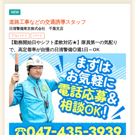
NEW
道路工事などの交通誘導スタッフ
日清警備東京株式会社 千葉支店
アルバイト
パート
【勤務開始日やシフト柔軟対応★】隊員第一の気配り
で、高定着率が自慢の日清警備◎週1日～OK