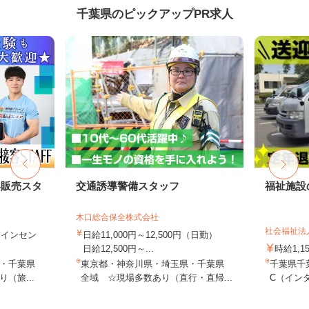
千葉県のピックアップPR求人
客販売スタ
交通誘導警備スタッフ
福祉施設
木口総合保全株式会社
社会福祉法
円＋インセン
日給11,000円～12,500円（日勤）
日給12,500円～...
時給1,1
・千葉県
東京都・神奈川県・埼玉県・千葉県
千葉県千
（旅...
全域 ☆現場多数あり（直行・直帰...
C（インタ