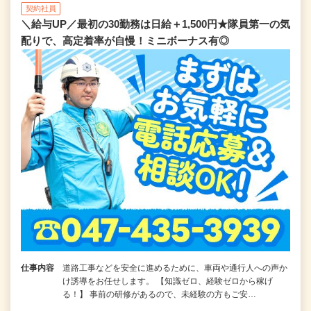
契約社員
＼給与UP／最初の30勤務は日給＋1,500円★隊員第一の気
配りで、高定着率が自慢！ミニボーナス有◎
仕事内容
道路工事などを安全に進めるために、車両や通行人への声か
け誘導をお任せします。 【知識ゼロ、経験ゼロから稼げ
る！】 事前の研修があるので、未経験の方もご安…