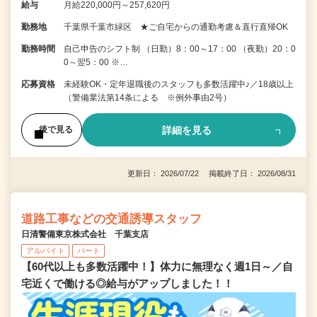
給与
月給220,000円～257,620円
勤務地
千葉県千葉市緑区 ★ご自宅からの通勤考慮＆直行直帰OK
勤務時間
自己申告のシフト制 （日勤）8：00～17：00 （夜勤）20：0
0～翌5：00 ※…
応募資格
未経験OK・定年退職後のスタッフも多数活躍中♪／18歳以上
（警備業法第14条による ※例外事由2号）
詳細を見る
後で見る
更新日： 2026/07/22 掲載終了日： 2026/08/31
道路工事などの交通誘導スタッフ
日清警備東京株式会社 千葉支店
アルバイト
パート
【60代以上も多数活躍中！】体力に無理なく週1日～／自
宅近くで働ける◎給与がアップしました！！