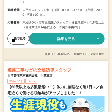
K
勤務時間
自己申告のシフト制 （日勤）8：00～17：00 （夜勤）20：0
0～翌5：00 ※…
応募資格
未経験OK・定年退職後のスタッフも多数活躍中♪／18歳以上
（警備業法第14条による ※例外事由2号）
詳細を見る
後で見る
更新日： 2026/07/22 掲載終了日： 2026/08/31
道路工事などの交通誘導スタッフ
日清警備東京株式会社 千葉支店
アルバイト
パート
【60代以上も多数活躍中！】体力に無理なく週1日～／自
宅近くで働ける◎給与がアップしました！！