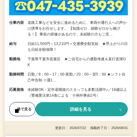
仕事内容
道路工事などを安全に進めるために、車両や通行人への声か
け誘導をお任せします。 【知識ゼロ、経験ゼロから稼げ
る！】 事前の研修があるので、未経験の方もご安…
給与
日給11,500円～13,210円＋交通費全額支給 ★早上がりの日
も日給全額保障！
勤務地
千葉県千葉市若葉区 ★ご自宅からの通勤考慮＆直行直帰O
K
勤務時間
日勤／8：00～17：00 夜勤／20：00～翌5：00 ★シフト自
己申告制 ☆週1…
応募資格
未経験OK・定年退職後のスタッフも多数活躍中♪／18歳以上
（警備業法第14条による ※例外事由2号）
詳細を見る
後で見る
更新日： 2026/07/22 掲載終了日： 2026/08/31