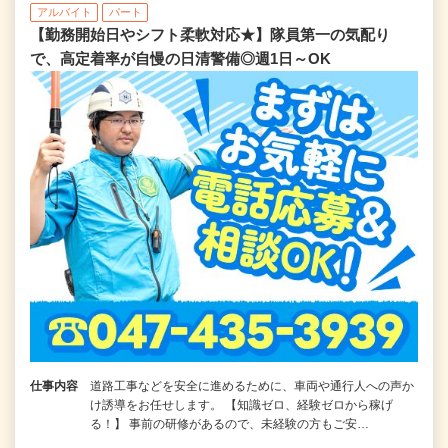
アルバイト
パート
【勤務開始日やシフト柔軟対応★】隊員第一の気配り
で、高定着率が自慢の日清警備◎週1日～OK
仕事内容
道路工事などを安全に進めるために、車両や通行人への声か
け誘導をお任せします。 【知識ゼロ、経験ゼロから稼げ
る！】 事前の研修があるので、未経験の方もご安…