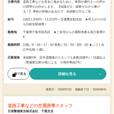
仕事内容
道路工事などを安全に進めるために、車両や通行人への声か
け誘導をお任せします。 【知識ゼロ、経験ゼロから稼げ
る！】 事前の研修があるので、未経験の方もご安…
給与
日給11,500円～13,210円＋交通費全額支給 ★早上がりの日
も日給全額保障！
勤務地
千葉県千葉市稲毛区 ★ご自宅からの通勤考慮＆直行直帰O
K
勤務時間
日勤／8：00～17：00 夜勤／20：00～翌5：00 ★シフト自
己申告制 ☆週1…
応募資格
未経験OK・定年退職後のスタッフも多数活躍中♪／18歳以上
（警備業法第14条による ※例外事由2号）
詳細を見る
後で見る
更新日： 2026/07/22 掲載終了日： 2026/08/31
道路工事などの交通誘導スタッフ
日清警備東京株式会社 千葉支店