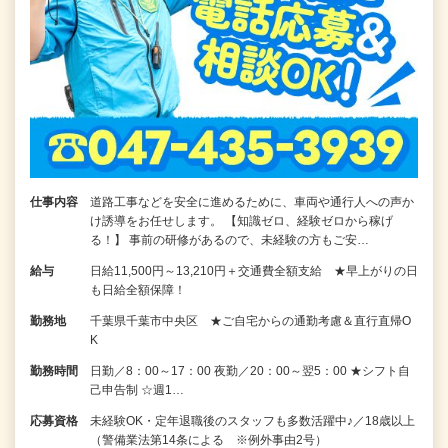
仕事内容
道路工事などを安全に進めるために、車両や通行人への声か
け誘導をお任せします。 【知識ゼロ、経験ゼロから稼げ
る！】 事前の研修があるので、未経験の方もご安…
給与
日給11,500円～13,210円＋交通費全額支給 ★早上がりの日
も日給全額保障！
勤務地
千葉県千葉市中央区 ★ご自宅からの通勤考慮＆直行直帰O
K
勤務時間
日勤／8：00～17：00 夜勤／20：00～翌5：00 ★シフト自
己申告制 ☆週1…
応募資格
未経験OK・定年退職後のスタッフも多数活躍中♪／18歳以上
（警備業法第14条による ※例外事由2号）