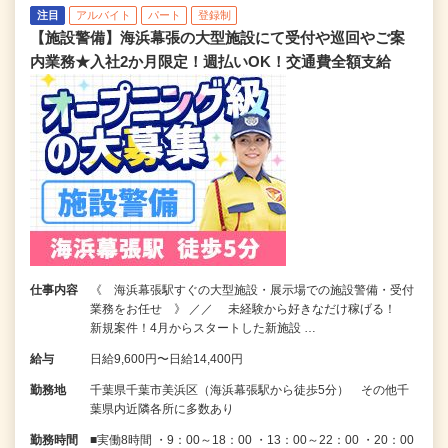
注目
アルバイト
パート
登録制
【施設警備】海浜幕張の大型施設にて受付や巡回やご案
内業務★入社2か月限定！週払いOK！交通費全額支給
仕事内容
《 海浜幕張駅すぐの大型施設・展示場での施設警備・受付
業務をお任せ 》 ／／ 未経験から好きなだけ稼げる！
新規案件！4月からスタートした新施設 …
給与
日給9,600円〜日給14,400円
勤務地
千葉県千葉市美浜区（海浜幕張駅から徒歩5分） その他千
葉県内近隣各所に多数あり
勤務時間
■実働8時間 ・9：00～18：00 ・13：00～22：00 ・20：00