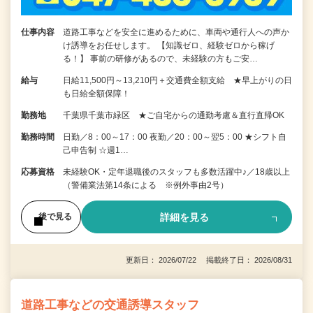
仕事内容
道路工事などを安全に進めるために、車両や通行人への声か
け誘導をお任せします。 【知識ゼロ、経験ゼロから稼げ
る！】 事前の研修があるので、未経験の方もご安…
給与
日給11,500円～13,210円＋交通費全額支給 ★早上がりの日
も日給全額保障！
勤務地
千葉県千葉市緑区 ★ご自宅からの通勤考慮＆直行直帰OK
勤務時間
日勤／8：00～17：00 夜勤／20：00～翌5：00 ★シフト自
己申告制 ☆週1…
応募資格
未経験OK・定年退職後のスタッフも多数活躍中♪／18歳以上
（警備業法第14条による ※例外事由2号）
詳細を見る
後で見る
更新日： 2026/07/22 掲載終了日： 2026/08/31
道路工事などの交通誘導スタッフ