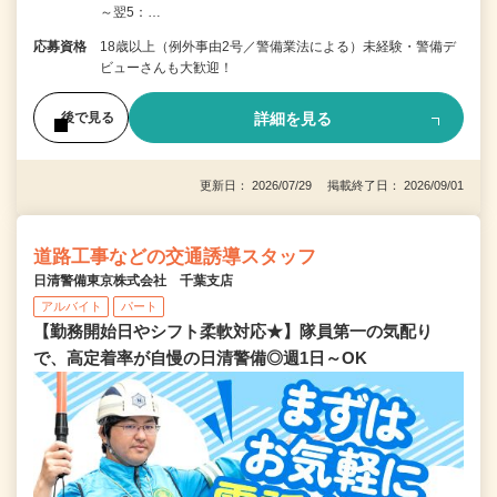
～翌5：…
応募資格
18歳以上（例外事由2号／警備業法による）未経験・警備デ
ビューさんも大歓迎！
詳細を見る
後で見る
更新日： 2026/07/29 掲載終了日： 2026/09/01
道路工事などの交通誘導スタッフ
日清警備東京株式会社 千葉支店
アルバイト
パート
【勤務開始日やシフト柔軟対応★】隊員第一の気配り
で、高定着率が自慢の日清警備◎週1日～OK