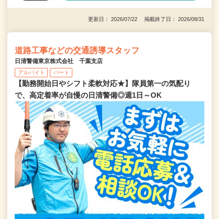
更新日： 2026/07/22 掲載終了日： 2026/08/31
道路工事などの交通誘導スタッフ
日清警備東京株式会社 千葉支店
アルバイト
パート
【勤務開始日やシフト柔軟対応★】隊員第一の気配り
で、高定着率が自慢の日清警備◎週1日～OK