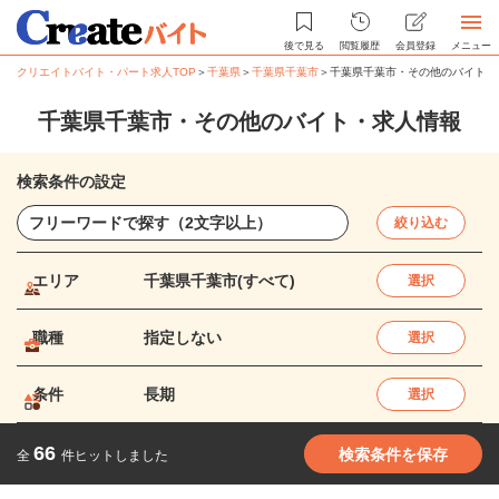
後で見る
閲覧履歴
会員登録
メニュー
クリエイトバイト・パート求人TOP
＞
千葉県
＞
千葉県千葉市
＞
千葉県千葉市・その他のバイト・
千葉県千葉市・その他のバイト・求人情報
検索条件の設定
絞り込む
エリア
千葉県千葉市(すべて)
選択
職種
指定しない
選択
条件
長期
選択
66
検索条件を保存
全
件ヒットしました