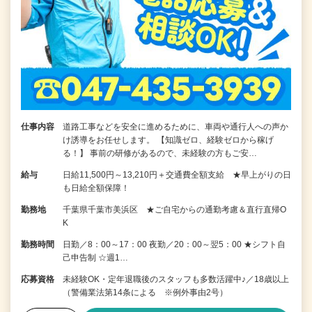
仕事内容
道路工事などを安全に進めるために、車両や通行人への声か
け誘導をお任せします。 【知識ゼロ、経験ゼロから稼げ
る！】 事前の研修があるので、未経験の方もご安…
給与
日給11,500円～13,210円＋交通費全額支給 ★早上がりの日
も日給全額保障！
勤務地
千葉県千葉市美浜区 ★ご自宅からの通勤考慮＆直行直帰O
K
勤務時間
日勤／8：00～17：00 夜勤／20：00～翌5：00 ★シフト自
己申告制 ☆週1…
応募資格
未経験OK・定年退職後のスタッフも多数活躍中♪／18歳以上
（警備業法第14条による ※例外事由2号）