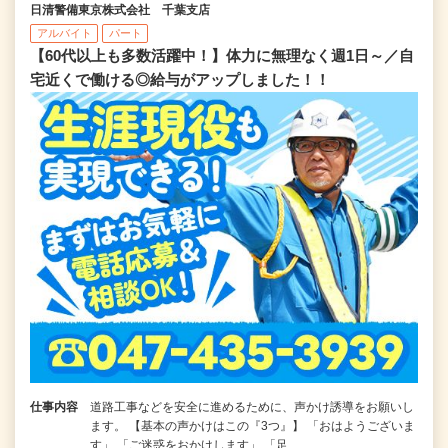
日清警備東京株式会社 千葉支店
アルバイト
パート
【60代以上も多数活躍中！】体力に無理なく週1日～／自
宅近くで働ける◎給与がアップしました！！
仕事内容
道路工事などを安全に進めるために、声かけ誘導をお願いし
ます。 【基本の声かけはこの『3つ』】 「おはようございま
す」 「ご迷惑をおかけします」 「足…