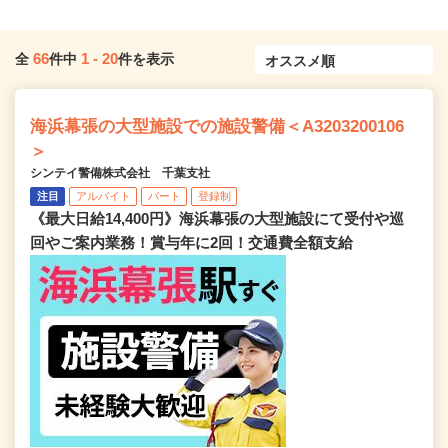
66
1
-
20
全
件中
件を表示
海浜幕張の大型施設での施設警備＜A3203200106
＞
シンテイ警備株式会社 千葉支社
注目
アルバイト
パート
登録制
《最大日給14,400円》海浜幕張の大型施設にて受付や巡
回やご案内業務！賞与年に2回！交通費全額支給