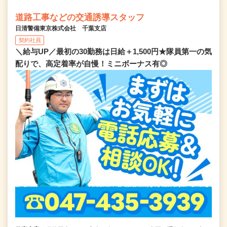
道路工事などの交通誘導スタッフ
日清警備東京株式会社 千葉支店
契約社員
＼給与UP／最初の30勤務は日給＋1,500円★隊員第一の気
配りで、高定着率が自慢！ミニボーナス有◎