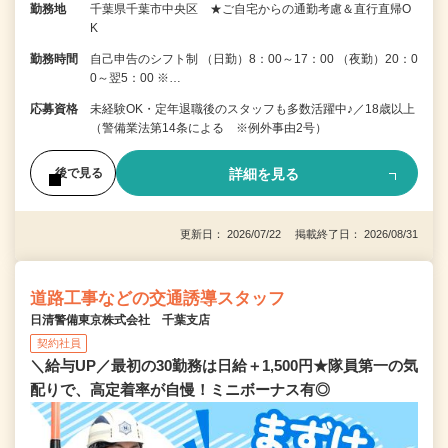
勤務地
千葉県千葉市中央区 ★ご自宅からの通勤考慮＆直行直帰O
K
勤務時間
自己申告のシフト制 （日勤）8：00～17：00 （夜勤）20：0
0～翌5：00 ※…
応募資格
未経験OK・定年退職後のスタッフも多数活躍中♪／18歳以上
（警備業法第14条による ※例外事由2号）
詳細を見る
後で見る
更新日： 2026/07/22 掲載終了日： 2026/08/31
道路工事などの交通誘導スタッフ
日清警備東京株式会社 千葉支店
契約社員
＼給与UP／最初の30勤務は日給＋1,500円★隊員第一の気
配りで、高定着率が自慢！ミニボーナス有◎