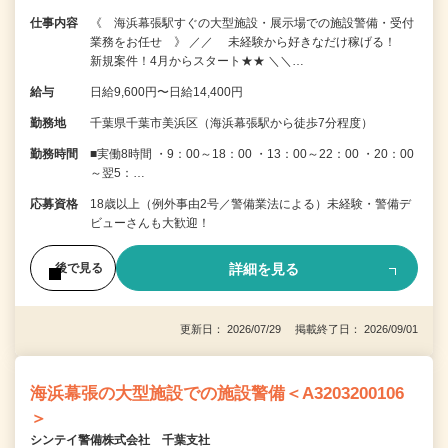
仕事内容
《 海浜幕張駅すぐの大型施設・展示場での施設警備・受付
業務をお任せ 》 ／／ 未経験から好きなだけ稼げる！
新規案件！4月からスタート★★ ＼＼…
給与
日給9,600円〜日給14,400円
勤務地
千葉県千葉市美浜区（海浜幕張駅から徒歩7分程度）
勤務時間
■実働8時間 ・9：00～18：00 ・13：00～22：00 ・20：00
～翌5：…
応募資格
18歳以上（例外事由2号／警備業法による）未経験・警備デ
ビューさんも大歓迎！
詳細を見る
後で見る
更新日： 2026/07/29 掲載終了日： 2026/09/01
海浜幕張の大型施設での施設警備＜A3203200106
＞
シンテイ警備株式会社 千葉支社