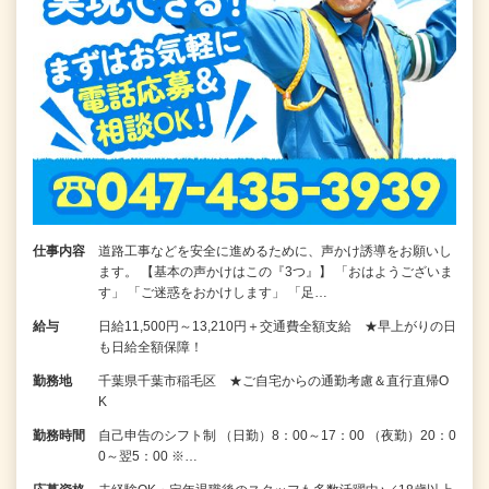
仕事内容
道路工事などを安全に進めるために、声かけ誘導をお願いし
ます。 【基本の声かけはこの『3つ』】 「おはようございま
す」 「ご迷惑をおかけします」 「足…
給与
日給11,500円～13,210円＋交通費全額支給 ★早上がりの日
も日給全額保障！
勤務地
千葉県千葉市稲毛区 ★ご自宅からの通勤考慮＆直行直帰O
K
勤務時間
自己申告のシフト制 （日勤）8：00～17：00 （夜勤）20：0
0～翌5：00 ※…