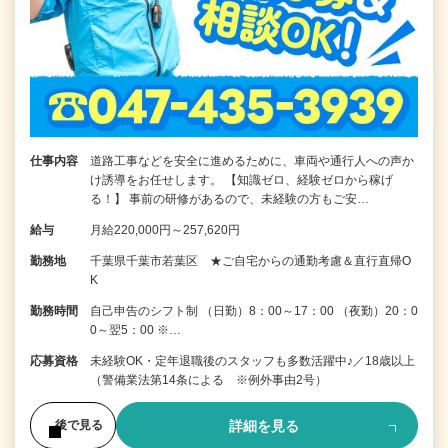
仕事内容
道路工事などを安全に進めるために、車両や通行人への声か
け誘導をお任せします。 【知識ゼロ、経験ゼロから稼げ
る！】 事前の研修があるので、未経験の方もご安…
給与
月給220,000円～257,620円
勤務地
千葉県千葉市若葉区 ★ご自宅からの通勤考慮＆直行直帰O
K
勤務時間
自己申告のシフト制 （日勤）8：00～17：00 （夜勤）20：0
0～翌5：00 ※…
応募資格
未経験OK・定年退職後のスタッフも多数活躍中♪／18歳以上
（警備業法第14条による ※例外事由2号）
詳細を見る
後で見る