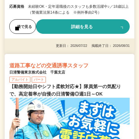
応募資格
未経験OK・定年退職後のスタッフも多数活躍中♪／18歳以上
（警備業法第14条による ※例外事由2号）
詳細を見る
後で見る
更新日： 2026/07/22 掲載終了日： 2026/08/31
道路工事などの交通誘導スタッフ
日清警備東京株式会社 千葉支店
アルバイト
パート
【勤務開始日やシフト柔軟対応★】隊員第一の気配り
で、高定着率が自慢の日清警備◎週1日～OK