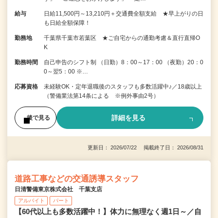
給与
日給11,500円～13,210円＋交通費全額支給 ★早上がりの日
も日給全額保障！
勤務地
千葉県千葉市若葉区 ★ご自宅からの通勤考慮＆直行直帰O
K
勤務時間
自己申告のシフト制 （日勤）8：00～17：00 （夜勤）20：0
0～翌5：00 ※…
応募資格
未経験OK・定年退職後のスタッフも多数活躍中♪／18歳以上
（警備業法第14条による ※例外事由2号）
詳細を見る
後で見る
更新日： 2026/07/22 掲載終了日： 2026/08/31
道路工事などの交通誘導スタッフ
日清警備東京株式会社 千葉支店
アルバイト
パート
【60代以上も多数活躍中！】体力に無理なく週1日～／自