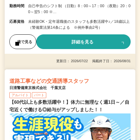
勤務時間
自己申告のシフト制 （日勤）8：00～17：00 （夜勤）20：0
0～翌5：00 ※…
応募資格
未経験OK・定年退職後のスタッフも多数活躍中♪／18歳以上
（警備業法第14条による ※例外事由2号）
詳細を見る
後で見る
更新日： 2026/07/22 掲載終了日： 2026/08/31
道路工事などの交通誘導スタッフ
日清警備東京株式会社 千葉支店
アルバイト
パート
【60代以上も多数活躍中！】体力に無理なく週1日～／自
宅近くで働ける◎給与がアップしました！！