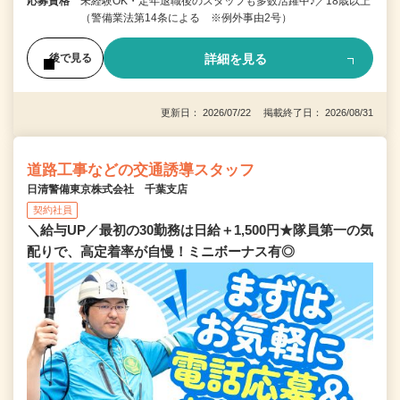
応募資格
未経験OK・定年退職後のスタッフも多数活躍中♪／18歳以上
（警備業法第14条による ※例外事由2号）
詳細を見る
後で見る
更新日： 2026/07/22 掲載終了日： 2026/08/31
道路工事などの交通誘導スタッフ
日清警備東京株式会社 千葉支店
契約社員
＼給与UP／最初の30勤務は日給＋1,500円★隊員第一の気
配りで、高定着率が自慢！ミニボーナス有◎