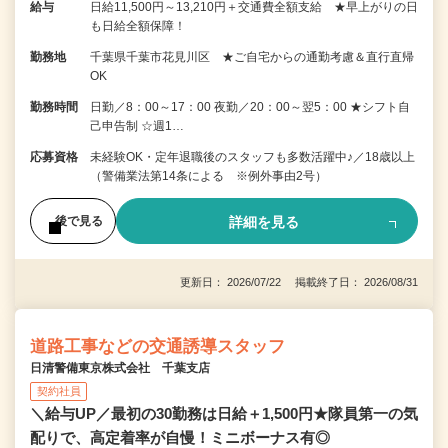
給与
日給11,500円～13,210円＋交通費全額支給 ★早上がりの日
も日給全額保障！
勤務地
千葉県千葉市花見川区 ★ご自宅からの通勤考慮＆直行直帰
OK
勤務時間
日勤／8：00～17：00 夜勤／20：00～翌5：00 ★シフト自
己申告制 ☆週1…
応募資格
未経験OK・定年退職後のスタッフも多数活躍中♪／18歳以上
（警備業法第14条による ※例外事由2号）
詳細を見る
後で見る
更新日： 2026/07/22 掲載終了日： 2026/08/31
道路工事などの交通誘導スタッフ
日清警備東京株式会社 千葉支店
契約社員
＼給与UP／最初の30勤務は日給＋1,500円★隊員第一の気
配りで、高定着率が自慢！ミニボーナス有◎