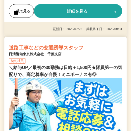
詳細を見る
後で見る
更新日： 2026/07/22 掲載終了日： 2026/08/31
道路工事などの交通誘導スタッフ
日清警備東京株式会社 千葉支店
契約社員
＼給与UP／最初の30勤務は日給＋1,500円★隊員第一の気
配りで、高定着率が自慢！ミニボーナス有◎