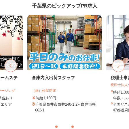
千葉県のピックアップPR求人
ホームステ
倉庫内入出荷スタッフ
税理士事
税理士法人
テージング
（株）仲屋商運
時給1,3
＋手当あり
時給1,150円
年数・ス
近郊エリア
千葉県白井市白井240-1 2F 白井市根
全国どこ
662-1
47都道