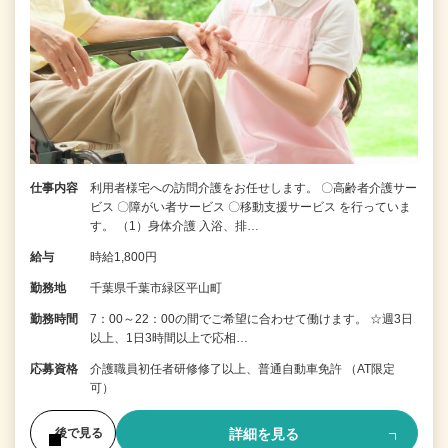
仕事内容
利用者様宅への訪問介護をお任せします。 〇高齢者介護サー
ビス 〇障がい者サービス 〇移動支援サービス を行っていま
す。 （1）身体介護 入浴、排…
給与
時給1,800円
勤務地
千葉県千葉市緑区平山町
勤務時間
7：00～22：00の間でご希望に合わせて働けます。 ☆週3日
以上、1日3時間以上で応相…
応募資格
介護職員初任者研修修了以上、普通自動車免許 （AT限定
可）
詳細を見る
後で見る