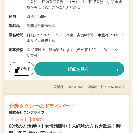
入業務 ・店内巡回業務 ・カート・カゴ回収業務 など 未経
験からはじめた方がほとんどの…
給与
時給1,150円
勤務地
千葉県千葉市緑区
勤務時間
日勤／5：30〜11：30（拘束・実働6時間） ◆週2日〜OK フ
ルタイム勤務も歓…
応募資格
※18歳以上：警備業法による（例外事由2号）、Wワーク・
副業可
詳細を見る
後で見る
更新日： 2026/07/21 掲載終了日： 2026/08/27
介護タクシーのドライバー
株式会社ロングライフ
アルバイト
業務委託
60代の方活躍中！女性活躍中！未経験の方も大歓迎！時