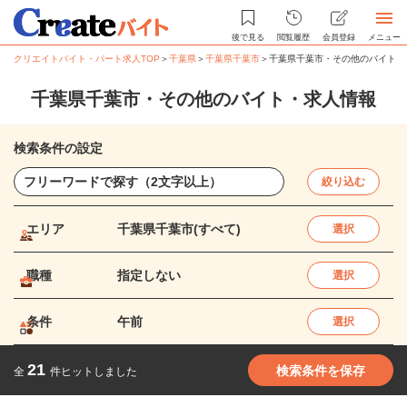
後で見る
閲覧履歴
会員登録
メニュー
クリエイトバイト・パート求人TOP
＞
千葉県
＞
千葉県千葉市
＞
千葉県千葉市・その他のバイト・
千葉県千葉市・その他のバイト・求人情報
検索条件の設定
絞り込む
エリア
千葉県千葉市(すべて)
選択
職種
指定しない
選択
条件
午前
選択
21
検索条件を保存
全
件ヒットしました