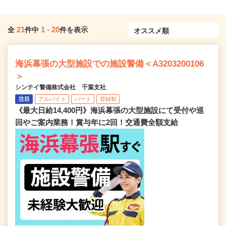
21
1
-
20
全
件中
件を表示
海浜幕張の大型施設での施設警備＜A3203200106
＞
シンテイ警備株式会社 千葉支社
注目
アルバイト
パート
登録制
《最大日給14,400円》海浜幕張の大型施設にて受付や巡
回やご案内業務！賞与年に2回！交通費全額支給