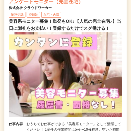
アンケートモニター（完全在宅）
株式会社 クラウドワーカー
業務委託
登録制
在宅・内職
美容系モニター募集！単発もOK♪【人気の完全在宅♪】当
日に謝礼をお支払い！登録するだけでスグ働ける！
仕事内容
おうちでお仕事ができる『美容系モニター』として活躍して
ください！ 1案件の作業時間は5分〜10分程度。空いた時間