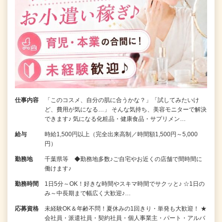
仕事内容
「このコスメ、自分の肌に合うかな？」「試してみたいけ
ど、費用が気になる…」 そんな気持ち、美容モニターで解決
できます♪ 気になる化粧品・健康食品・サプリメン…
給与
時給1,500円以上（完全出来高制／時間額1,500円～5,000
円）
勤務地
千葉県等 ◆勤務地多数♪ご自宅やお近くの店舗で間時間に
働けます♪
勤務時間
1日5分～OK！好きな時間やスキマ時間でサクッと♪ ☆1日の
み～中長期まで幅広く大歓迎♪…
応募資格
未経験OK＆年齢不問！夏休みの1回きり・単発も大歓迎！ ★
会社員・派遣社員・契約社員・個人事業主・パート・アルバ