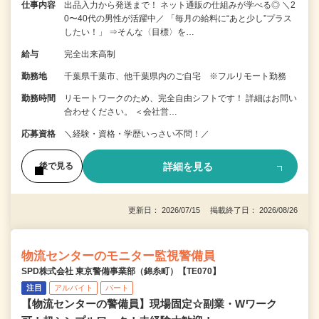
仕事内容
出品入力から発送まで！ ネット通販の仕組みが学べる◎ ＼2
0〜40代の男性が活躍中／ 「毎月の給料に“あと少し”プラス
したい！」 ⇒そんな〈目標〉を…
給与
完全出来高制
勤務地
千葉県千葉市、他千葉県内のご自宅 ※フルリモート勤務
勤務時間
リモートワークのため、完全自由シフトです！ 詳細はお問い
合わせください。 ＜会社営…
応募資格
＼経験・資格・学歴いっさい不問！／
詳細を見る
後で見る
更新日： 2026/07/15 掲載終了日： 2026/08/26
物流センターのモニター監視警備員
SPD株式会社 東京警備事業部（錦糸町）【TE070】
注目
アルバイト
パート
【物流センターの警備員】現場固定☆副業・Wワーク