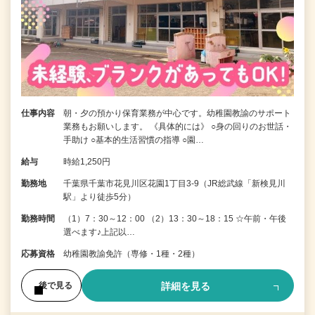
仕事内容
朝・夕の預かり保育業務が中心です。幼稚園教諭のサポート
業務もお願いします。 《具体的には》 ○身の回りのお世話・
手助け ○基本的生活習慣の指導 ○園…
給与
時給1,250円
勤務地
千葉県千葉市花見川区花園1丁目3-9（JR総武線「新検見川
駅」より徒歩5分）
勤務時間
（1）7：30～12：00 （2）13：30～18：15 ☆午前・午後
選べます♪上記以…
応募資格
幼稚園教諭免許（専修・1種・2種）
詳細を見る
後で見る