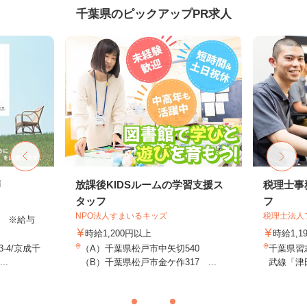
千葉県のピックアップPR求人
師
放課後KIDSルームの学習支援ス
税理士事
タッフ
フ
NPO法人すまいるキッズ
税理士法人
以上 ※給与
時給1,200円以上
時給1,1
-4/京成千
（A）千葉県松戸市中矢切540
千葉県習志
..
（B）千葉県松戸市金ケ作317 ...
武線「津