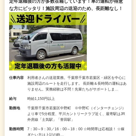
定年退職後の方が多数在籍しています！車の運転が得意
な方にピッタリ！施設周辺の送迎のため、長距離なし！
仕事内容
利用者さんの送迎業務。千葉県千葉市若葉区・緑区を中心に
施設周辺のルートを走行します。 長距離＆長時間の運転はあ
りません。実務経験は不問！先輩たちがサポートしま…
給与
時給1,150円以上
勤務地
千葉県千葉市若葉区中野町 ※中野IC（インターチェンジ）
より車で5分程度、平川カントリークラブ近く、最寄駅はJR
外房線「土気駅」「誉田駅」
勤務時間
7：30～9：30／16：00～18：00 ☆時間帯は応相談！ ☆稼
ぎたい方は上記の時…