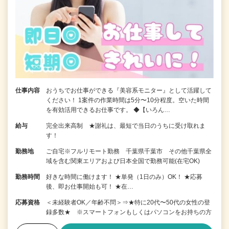
仕事内容
おうちでお仕事ができる『美容系モニター』として活躍して
ください！ 1案件の作業時間は5分〜10分程度。空いた時間
を有効活用できるお仕事です。 ◆【いろん…
給与
完全出来高制 ★謝礼は、最短で当日のうちに受け取れま
す！
勤務地
ご自宅※フルリモート勤務 千葉県千葉市 その他千葉県全
域を含む関東エリアおよび日本全国で勤務可能(在宅OK)
勤務時間
好きな時間に働けます！ ★単発（1日のみ）OK！ ★応募
後、即お仕事開始も可！ ★在…
応募資格
＜未経験者OK／年齢不問＞⇒★特に20代〜50代の女性の登
録多数★ ※スマートフォンもしくはパソコンをお持ちの方