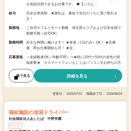
を有効活用できるお仕事です。 ◆【いろん…
給与
完全出来高制 ★謝礼は、最短で当日のうちに受け取れま
す！
勤務地
ご自宅※フルリモート勤務 埼玉県エリアおよび日本全国で
勤務可能（在宅OK）
勤務時間
好きな時間に働けます！ ★単発（1日のみ）OK！ ★応募
後、即お仕事開始も可！ ★在…
応募資格
＜未経験者OK／年齢不問＞⇒★特に20代〜50代の女性の登
録多数★ ※スマートフォンもしくはパソコンをお持ちの方
詳細を見る
後で見る
更新日： 2026/07/31 掲載終了日： 2026/08/24
福祉施設の送迎ドライバー
社会福祉法人あしたば 中野学園
パート