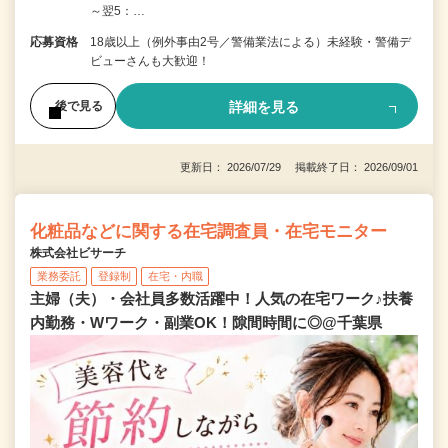
～翌5：…
応募資格
18歳以上（例外事由2号／警備業法による）未経験・警備デ
ビューさんも大歓迎！
詳細を見る
後で見る
更新日： 2026/07/29 掲載終了日： 2026/09/01
化粧品などに関する在宅調査員・在宅モニター
株式会社ビサーチ
業務委託
登録制
在宅・内職
主婦（夫）・会社員多数活躍中！人気の在宅ワーク♪扶養
内勤務・Wワーク・副業OK！隙間時間に◎@千葉県