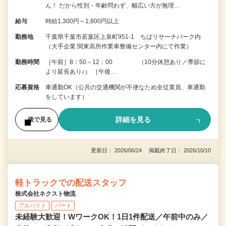
ん！ だから性別・年齢問わず、幅広い方が無理…
給与
時給1,300円～1,800円以上
勤務地
千葉県千葉市若葉区上泉町951-1 ちばリサーチパーク内
（大手企業 関東高所作業車整備センター内にて作業）
勤務時間
［午前］8：50～12：00 （10分休憩あり／季節に
より延長あり♪） ［午後…
応募資格
車通勤OK（公共の交通機関が不便なため全従業員、車通勤
をしています）
詳細を見る
後で見る
更新日： 2026/06/24 掲載終了日： 2026/10/10
軽トラックでの配送スタッフ
株式会社ネクスト物流
アルバイト
パート
未経験大歓迎！WワークOK！1日1件配送／午前中のみ／