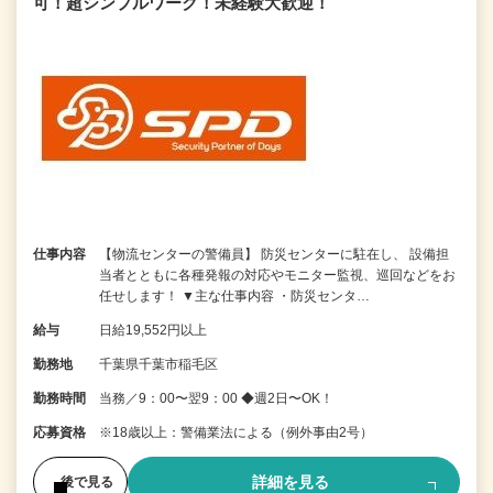
可！超シンプルワーク！未経験大歓迎！
仕事内容
【物流センターの警備員】 防災センターに駐在し、 設備担
当者とともに各種発報の対応やモニター監視、巡回などをお
任せします！ ▼主な仕事内容 ・防災センタ…
給与
日給19,552円以上
勤務地
千葉県千葉市稲毛区
勤務時間
当務／9：00〜翌9：00 ◆週2日〜OK！
応募資格
※18歳以上：警備業法による（例外事由2号）
詳細を見る
後で見る