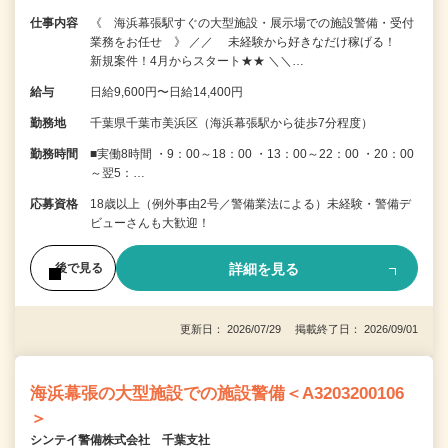
仕事内容
《 海浜幕張駅すぐの大型施設・展示場での施設警備・受付
業務をお任せ 》 ／／ 未経験から好きなだけ稼げる！
新規案件！4月からスタート★★ ＼＼…
給与
日給9,600円〜日給14,400円
勤務地
千葉県千葉市美浜区（海浜幕張駅から徒歩7分程度）
勤務時間
■実働8時間 ・9：00～18：00 ・13：00～22：00 ・20：00
～翌5：…
応募資格
18歳以上（例外事由2号／警備業法による）未経験・警備デ
ビューさんも大歓迎！
詳細を見る
後で見る
更新日： 2026/07/29 掲載終了日： 2026/09/01
海浜幕張の大型施設での施設警備＜A3203200106
＞
シンテイ警備株式会社 千葉支社