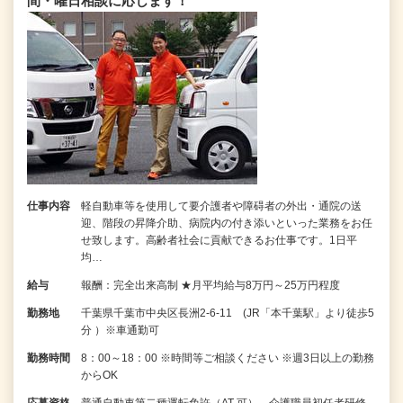
間・曜日相談に応じます！
仕事内容
軽自動車等を使用して要介護者や障碍者の外出・通院の送
迎、階段の昇降介助、病院内の付き添いといった業務をお任
せ致します。高齢者社会に貢献できるお仕事です。1日平
均…
給与
報酬：完全出来高制 ★月平均給与8万円～25万円程度
勤務地
千葉県千葉市中央区長洲2-6-11 (JR「本千葉駅」より徒歩5
分 ）※車通勤可
勤務時間
8：00～18：00 ※時間等ご相談ください ※週3日以上の勤務
からOK