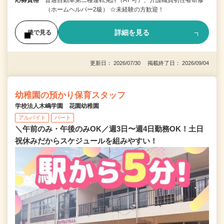
応募資格
普通自動車第二種運転免許（AT 可）、介護職員初任者研修
（ホームヘルパー2級） ☆未経験の方歓迎！
詳細を見る
後で見る
更新日： 2026/07/30 掲載終了日： 2026/09/04
幼稚園の預かり保育スタッフ
学校法人木嶋学園 花園幼稚園
アルバイト
パート
＼午前のみ・午後のみOK／週3日〜週4日勤務OK！土日
祝休みだからスケジュールを組みやすい！