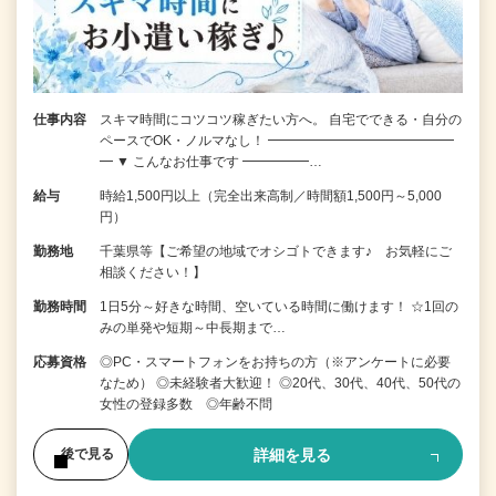
仕事内容
スキマ時間にコツコツ稼ぎたい方へ。 自宅でできる・自分の
ペースでOK・ノルマなし！ ━━━━━━━━━━━━━━
━ ▼ こんなお仕事です ━━━━━…
給与
時給1,500円以上（完全出来高制／時間額1,500円～5,000
円）
勤務地
千葉県等【ご希望の地域でオシゴトできます♪ お気軽にご
相談ください！】
勤務時間
1日5分～好きな時間、空いている時間に働けます！ ☆1回の
みの単発や短期～中長期まで…
応募資格
◎PC・スマートフォンをお持ちの方（※アンケートに必要
なため） ◎未経験者大歓迎！ ◎20代、30代、40代、50代の
女性の登録多数 ◎年齢不問
詳細を見る
後で見る