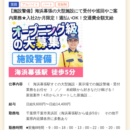
注目
アルバイト
パート
登録制
【施設警備】海浜幕張の大型施設にて受付や巡回やご案
内業務★入社2か月限定！週払いOK！交通費全額支給
仕事内容
《 海浜幕張駅すぐの大型施設・展示場での施設警備・受付
業務をお任せ 》 ／／ 未経験から好きなだけ稼げる！
新規案件！4月からスタートした新施設 …
給与
日給9,600円〜日給14,400円
勤務地
千葉県千葉市美浜区（海浜幕張駅から徒歩5分） その他千
葉県内近隣各所に多数あり
勤務時間
■実働8時間 ・9：00～18：00 ・13：00～22：00 ・20：00