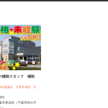
育の補助スタッフ 補助
税理士事務所での補助作業スタ
ッフ
会福祉協議会 児童育成課 児
税理士法人フロイデ
348円
時給1,195円～1,850円
千葉市美浜区（千葉市内の子
千葉県習志野市奏の杜1-3-11（JR総