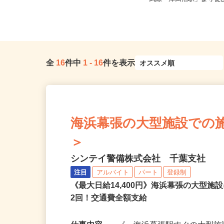
どもルーム）
武線「津田沼駅」より徒歩
全
16
件中
1
-
16
件を表示
海浜幕張の大型施設での施設警
＞
シンテイ警備株式会社 千葉支社
注目
アルバイト
パート
登録制
《最大日給14,400円》海浜幕張の大型
2回！交通費全額支給