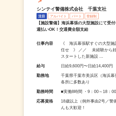
海浜幕張の大型施設での施設警
＞
シンテイ警備株式会社 千葉支社
注目
アルバイト
パート
登録制
【施設警備】海浜幕張の大型施設にて受
週払いOK！交通費全額支給
仕事内容
《 海浜幕張駅すぐの大型
任せ 》 ／／ 未経験から
スタートした新施設 …
給与
日給9,600円〜日給14,400円
勤務地
千葉県千葉市美浜区（海浜幕
各所に多数あり
勤務時間
■実働8時間 ・9：00～18：0
応募資格
18歳以上（例外事由2号／