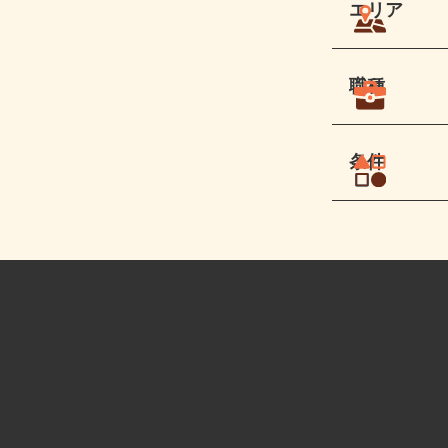
エリア
職種
条件