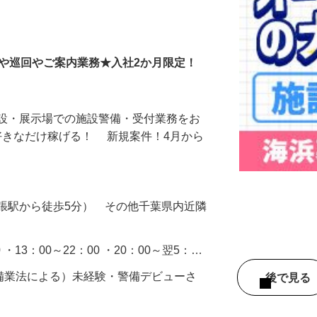
備＜A3203200106
付や巡回やご案内業務★入社2か月限定！
施設・展示場での施設警備・受付業務をお
好きなだけ稼げる！ 新規案件！4月から
張駅から徒歩5分） その他千葉県内近隣
0 ・13：00～22：00 ・20：00～翌5：…
警備業法による）未経験・警備デビューさ
後で見