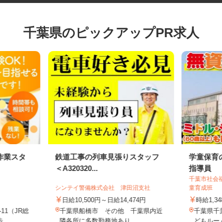
千葉県のピックアップPR求人
作業スタ
鉄道工事の列車見張りスタッフ
学童保
＜A320320...
指導員
千葉市社
シンテイ警備株式会社 津田沼支社
童育成班
日給10,500円～日給14,474円
時給1,
-11（JR総
千葉県船橋市 その他 千葉県内近
千葉県