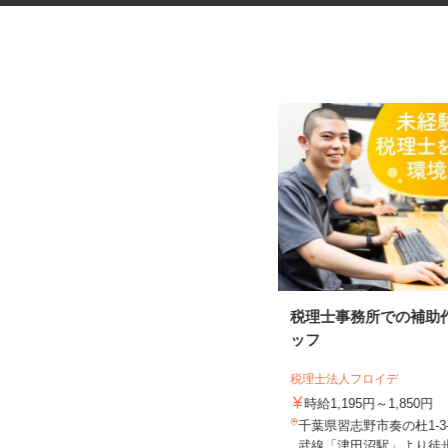
学童保育の補助スタッフ 補助
税理士事務所での補助
指導員
ッフ
千葉市社会福祉協議会 児童育成課 児
童育成班
税理士法人フロイデ
時給1,348円
時給1,195円～1,850円
千葉県千葉市美浜区（千葉市内の子
千葉県習志野市奏の杜1-3