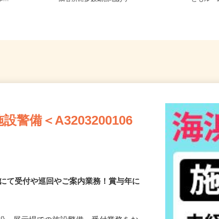
...
隣各所に多数勤務地あり
どもル
備＜A3203200106
施設にて受付や巡回やご案内業務！賞与年に