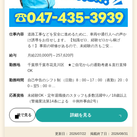
仕事内容
道路工事などを安全に進めるために、車両や通行人への声か
け誘導をお任せします。 【知識ゼロ、経験ゼロから稼げ
る！】 事前の研修があるので、未経験の方もご安…
給与
月給220,000円～257,620円
勤務地
千葉県千葉市花見川区 ★ご自宅からの通勤考慮＆直行直帰
OK
勤務時間
自己申告のシフト制 （日勤）8：00～17：00 （夜勤）20：0
0～翌5：00 ※…
応募資格
未経験OK・定年退職後のスタッフも多数活躍中♪／18歳以上
（警備業法第14条による ※例外事由2号）
詳細を見る
後で見る
更新日： 2026/07/22 掲載終了日： 2026/08/31