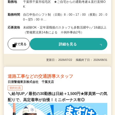
勤務地
千葉県千葉市稲毛区 ★ご自宅からの通勤考慮＆直行直帰O
K
勤務時間
自己申告のシフト制 （日勤）8：00～17：00 （夜勤）20：0
0～翌5：00 ※…
応募資格
未経験OK・定年退職後のスタッフも多数活躍中♪／18歳以上
（警備業法第14条による ※例外事由2号）
詳細を見る
後で見る
更新日： 2026/07/22 掲載終了日： 2026/08/31
道路工事などの交通誘導スタッフ
日清警備東京株式会社 千葉支店
契約社員
＼給与UP／最初の30勤務は日給＋1,500円★隊員第一の気
配りで、高定着率が自慢！ミニボーナス有◎