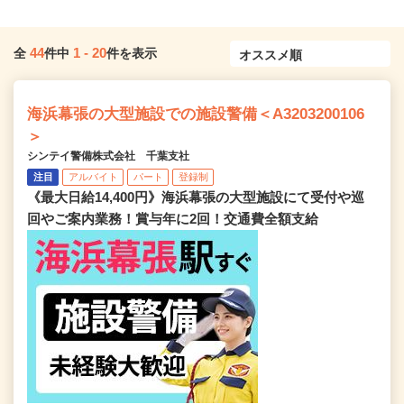
44
1
-
20
全
件中
件を表示
海浜幕張の大型施設での施設警備＜A3203200106
＞
シンテイ警備株式会社 千葉支社
注目
アルバイト
パート
登録制
《最大日給14,400円》海浜幕張の大型施設にて受付や巡
回やご案内業務！賞与年に2回！交通費全額支給