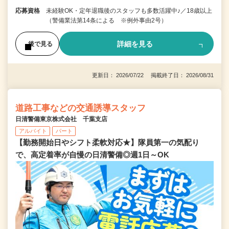
応募資格
未経験OK・定年退職後のスタッフも多数活躍中♪／18歳以上
（警備業法第14条による ※例外事由2号）
詳細を見る
後で見る
更新日： 2026/07/22 掲載終了日： 2026/08/31
道路工事などの交通誘導スタッフ
日清警備東京株式会社 千葉支店
アルバイト
パート
【勤務開始日やシフト柔軟対応★】隊員第一の気配り
で、高定着率が自慢の日清警備◎週1日～OK