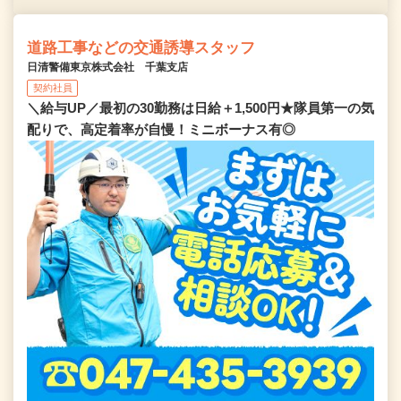
道路工事などの交通誘導スタッフ
日清警備東京株式会社 千葉支店
契約社員
＼給与UP／最初の30勤務は日給＋1,500円★隊員第一の気
配りで、高定着率が自慢！ミニボーナス有◎