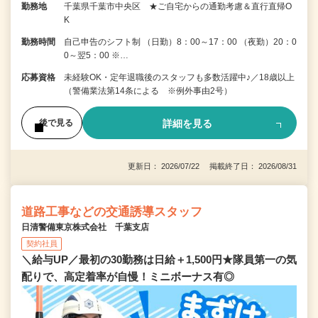
勤務地
千葉県千葉市中央区 ★ご自宅からの通勤考慮＆直行直帰O
K
勤務時間
自己申告のシフト制 （日勤）8：00～17：00 （夜勤）20：0
0～翌5：00 ※…
応募資格
未経験OK・定年退職後のスタッフも多数活躍中♪／18歳以上
（警備業法第14条による ※例外事由2号）
詳細を見る
後で見る
更新日： 2026/07/22 掲載終了日： 2026/08/31
道路工事などの交通誘導スタッフ
日清警備東京株式会社 千葉支店
契約社員
＼給与UP／最初の30勤務は日給＋1,500円★隊員第一の気
配りで、高定着率が自慢！ミニボーナス有◎