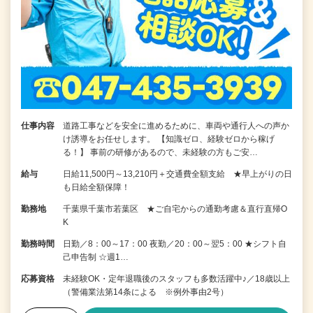
仕事内容
道路工事などを安全に進めるために、車両や通行人への声か
け誘導をお任せします。 【知識ゼロ、経験ゼロから稼げ
る！】 事前の研修があるので、未経験の方もご安…
給与
日給11,500円～13,210円＋交通費全額支給 ★早上がりの日
も日給全額保障！
勤務地
千葉県千葉市若葉区 ★ご自宅からの通勤考慮＆直行直帰O
K
勤務時間
日勤／8：00～17：00 夜勤／20：00～翌5：00 ★シフト自
己申告制 ☆週1…
応募資格
未経験OK・定年退職後のスタッフも多数活躍中♪／18歳以上
（警備業法第14条による ※例外事由2号）