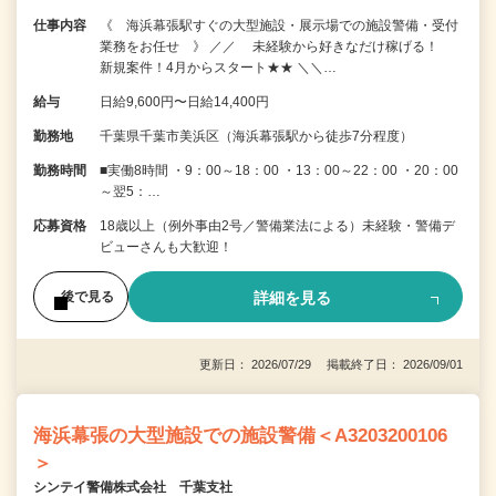
仕事内容
《 海浜幕張駅すぐの大型施設・展示場での施設警備・受付
業務をお任せ 》 ／／ 未経験から好きなだけ稼げる！
新規案件！4月からスタート★★ ＼＼…
給与
日給9,600円〜日給14,400円
勤務地
千葉県千葉市美浜区（海浜幕張駅から徒歩7分程度）
勤務時間
■実働8時間 ・9：00～18：00 ・13：00～22：00 ・20：00
～翌5：…
応募資格
18歳以上（例外事由2号／警備業法による）未経験・警備デ
ビューさんも大歓迎！
詳細を見る
後で見る
更新日： 2026/07/29 掲載終了日： 2026/09/01
海浜幕張の大型施設での施設警備＜A3203200106
＞
シンテイ警備株式会社 千葉支社