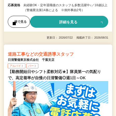
応募資格
未経験OK・定年退職後のスタッフも多数活躍中♪／18歳以上
（警備業法第14条による ※例外事由2号）
詳細を見る
後で見る
更新日： 2026/07/22 掲載終了日： 2026/08/31
道路工事などの交通誘導スタッフ
日清警備東京株式会社 千葉支店
アルバイト
パート
【勤務開始日やシフト柔軟対応★】隊員第一の気配り
で、高定着率が自慢の日清警備◎週1日～OK