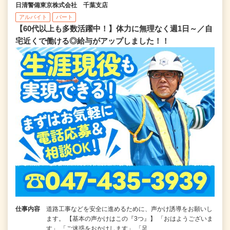
日清警備東京株式会社 千葉支店
アルバイト
パート
【60代以上も多数活躍中！】体力に無理なく週1日～／自
宅近くで働ける◎給与がアップしました！！
仕事内容
道路工事などを安全に進めるために、声かけ誘導をお願いし
ます。 【基本の声かけはこの『3つ』】 「おはようございま
す」 「ご迷惑をおかけします」 「足…