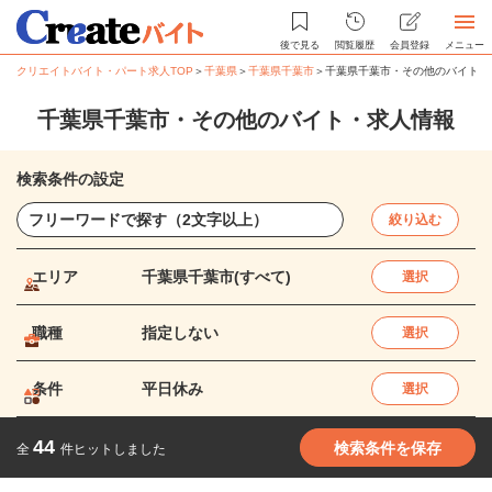
後で見る
閲覧履歴
会員登録
メニュー
クリエイトバイト・パート求人TOP
＞
千葉県
＞
千葉県千葉市
＞
千葉県千葉市・その他のバイト・
千葉県千葉市・その他のバイト・求人情報
検索条件の設定
絞り込む
エリア
千葉県千葉市(すべて)
選択
職種
指定しない
選択
条件
平日休み
選択
44
検索条件を保存
全
件ヒットしました