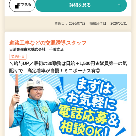
詳細を見る
後で見る
更新日： 2026/07/22 掲載終了日： 2026/08/31
道路工事などの交通誘導スタッフ
日清警備東京株式会社 千葉支店
契約社員
＼給与UP／最初の30勤務は日給＋1,500円★隊員第一の気
配りで、高定着率が自慢！ミニボーナス有◎