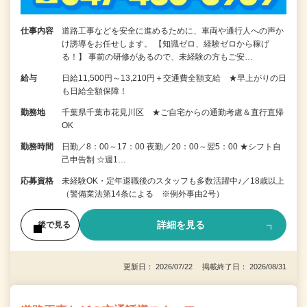
仕事内容
道路工事などを安全に進めるために、車両や通行人への声か
け誘導をお任せします。 【知識ゼロ、経験ゼロから稼げ
る！】 事前の研修があるので、未経験の方もご安…
給与
日給11,500円～13,210円＋交通費全額支給 ★早上がりの日
も日給全額保障！
勤務地
千葉県千葉市花見川区 ★ご自宅からの通勤考慮＆直行直帰
OK
勤務時間
日勤／8：00～17：00 夜勤／20：00～翌5：00 ★シフト自
己申告制 ☆週1…
応募資格
未経験OK・定年退職後のスタッフも多数活躍中♪／18歳以上
（警備業法第14条による ※例外事由2号）
詳細を見る
後で見る
更新日： 2026/07/22 掲載終了日： 2026/08/31