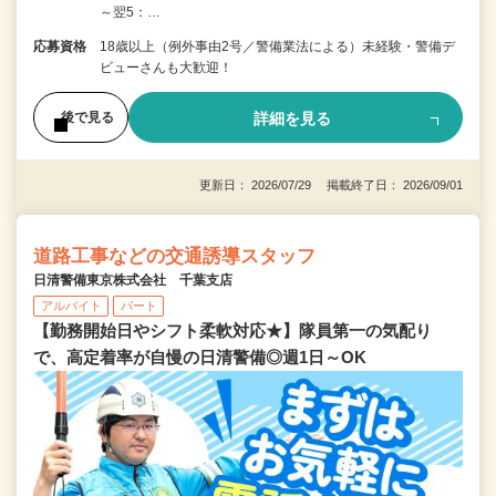
～翌5：…
応募資格
18歳以上（例外事由2号／警備業法による）未経験・警備デ
ビューさんも大歓迎！
詳細を見る
後で見る
更新日： 2026/07/29 掲載終了日： 2026/09/01
道路工事などの交通誘導スタッフ
日清警備東京株式会社 千葉支店
アルバイト
パート
【勤務開始日やシフト柔軟対応★】隊員第一の気配り
で、高定着率が自慢の日清警備◎週1日～OK