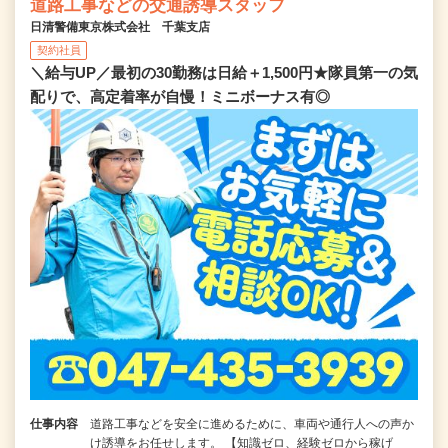
道路工事などの交通誘導スタッフ
日清警備東京株式会社 千葉支店
契約社員
＼給与UP／最初の30勤務は日給＋1,500円★隊員第一の気
配りで、高定着率が自慢！ミニボーナス有◎
仕事内容
道路工事などを安全に進めるために、車両や通行人への声か
け誘導をお任せします。 【知識ゼロ、経験ゼロから稼げ