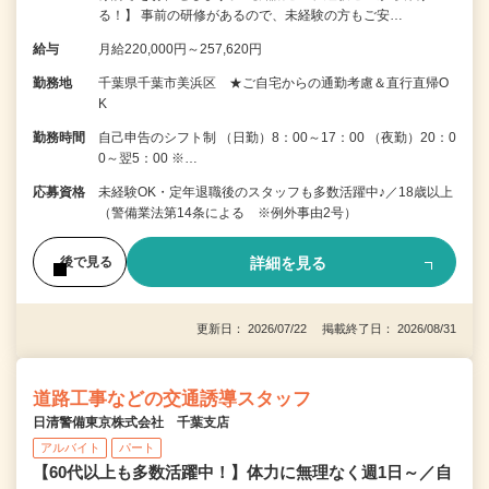
る！】 事前の研修があるので、未経験の方もご安…
給与
月給220,000円～257,620円
勤務地
千葉県千葉市美浜区 ★ご自宅からの通勤考慮＆直行直帰O
K
勤務時間
自己申告のシフト制 （日勤）8：00～17：00 （夜勤）20：0
0～翌5：00 ※…
応募資格
未経験OK・定年退職後のスタッフも多数活躍中♪／18歳以上
（警備業法第14条による ※例外事由2号）
詳細を見る
後で見る
更新日： 2026/07/22 掲載終了日： 2026/08/31
道路工事などの交通誘導スタッフ
日清警備東京株式会社 千葉支店
アルバイト
パート
【60代以上も多数活躍中！】体力に無理なく週1日～／自