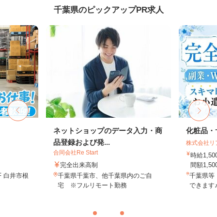
千葉県のピックアップPR求人
ネットショップのデータ入力・商
化粧品・
品登録および発...
株式会社リ
合同会社Re Start
時給1,
完全出来高制
間額1,500
F 白井市根
千葉県千葉市、他千葉県内のご自
千葉県等
宅 ※フルリモート勤務
できます♪