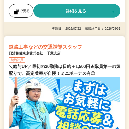
詳細を見る
後で見る
更新日： 2026/07/22 掲載終了日： 2026/08/31
道路工事などの交通誘導スタッフ
日清警備東京株式会社 千葉支店
契約社員
＼給与UP／最初の30勤務は日給＋1,500円★隊員第一の気
配りで、高定着率が自慢！ミニボーナス有◎