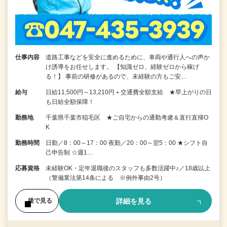
仕事内容
道路工事などを安全に進めるために、車両や通行人への声か
け誘導をお任せします。 【知識ゼロ、経験ゼロから稼げ
る！】 事前の研修があるので、未経験の方もご安…
給与
日給11,500円～13,210円＋交通費全額支給 ★早上がりの日
も日給全額保障！
勤務地
千葉県千葉市稲毛区 ★ご自宅からの通勤考慮＆直行直帰O
K
勤務時間
日勤／8：00～17：00 夜勤／20：00～翌5：00 ★シフト自
己申告制 ☆週1…
応募資格
未経験OK・定年退職後のスタッフも多数活躍中♪／18歳以上
（警備業法第14条による ※例外事由2号）
詳細を見る
後で見る