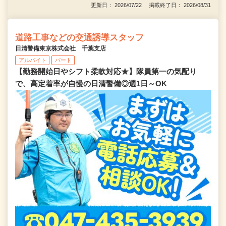
更新日： 2026/07/22 掲載終了日： 2026/08/31
道路工事などの交通誘導スタッフ
日清警備東京株式会社 千葉支店
アルバイト
パート
【勤務開始日やシフト柔軟対応★】隊員第一の気配り
で、高定着率が自慢の日清警備◎週1日～OK