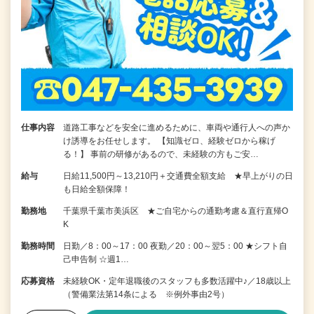
仕事内容
道路工事などを安全に進めるために、車両や通行人への声か
け誘導をお任せします。 【知識ゼロ、経験ゼロから稼げ
る！】 事前の研修があるので、未経験の方もご安…
給与
日給11,500円～13,210円＋交通費全額支給 ★早上がりの日
も日給全額保障！
勤務地
千葉県千葉市美浜区 ★ご自宅からの通勤考慮＆直行直帰O
K
勤務時間
日勤／8：00～17：00 夜勤／20：00～翌5：00 ★シフト自
己申告制 ☆週1…
応募資格
未経験OK・定年退職後のスタッフも多数活躍中♪／18歳以上
（警備業法第14条による ※例外事由2号）