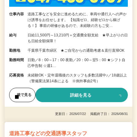
仕事内容
道路工事などを安全に進めるために、車両や通行人への声か
け誘導をお任せします。 【知識ゼロ、経験ゼロから稼げ
る！】 事前の研修があるので、未経験の方もご安…
給与
日給11,500円～13,210円＋交通費全額支給 ★早上がりの日
も日給全額保障！
勤務地
千葉県千葉市緑区 ★ご自宅からの通勤考慮＆直行直帰OK
勤務時間
日勤／8：00～17：00 夜勤／20：00～翌5：00 ★シフト自
己申告制 ☆週1…
応募資格
未経験OK・定年退職後のスタッフも多数活躍中♪／18歳以上
（警備業法第14条による ※例外事由2号）
詳細を見る
後で見る
更新日： 2026/07/22 掲載終了日： 2026/08/31
道路工事などの交通誘導スタッフ