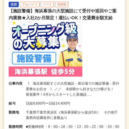
注目
アルバイト
パート
登録制
【施設警備】海浜幕張の大型施設にて受付や巡回やご案
内業務★入社2か月限定！週払いOK！交通費全額支給
仕事内容
《 海浜幕張駅すぐの大型施設・展示場での施設警備・受付
業務をお任せ 》 ／／ 未経験から好きなだけ稼げる！
新規案件！4月からスタートした新施設 …
給与
日給9,600円〜日給14,400円
勤務地
千葉県千葉市美浜区（海浜幕張駅から徒歩5分） その他千
葉県内近隣各所に多数あり
勤務時間
■実働8時間 ・9：00～18：00 ・13：00～22：00 ・20：00