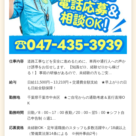
仕事内容
道路工事などを安全に進めるために、車両や通行人への声か
け誘導をお任せします。 【知識ゼロ、経験ゼロから稼げ
る！】 事前の研修があるので、未経験の方もご安…
給与
日給11,500円～13,210円＋交通費全額支給 ★早上がりの日
も日給全額保障！
勤務地
千葉県千葉市中央区 ★ご自宅からの通勤考慮＆直行直帰O
K
勤務時間
日勤／8：00～17：00 夜勤／20：00～翌5：00 ★シフト自
己申告制 ☆週1…
応募資格
未経験OK・定年退職後のスタッフも多数活躍中♪／18歳以上
（警備業法第14条による ※例外事由2号）