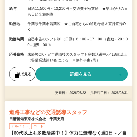
給与
日給11,500円～13,210円＋交通費全額支給 ★早上がりの日
も日給全額保障！
勤務地
千葉県千葉市若葉区 ★ご自宅からの通勤考慮＆直行直帰O
K
勤務時間
自己申告のシフト制 （日勤）8：00～17：00 （夜勤）20：0
0～翌5：00 ※…
応募資格
未経験OK・定年退職後のスタッフも多数活躍中♪／18歳以上
（警備業法第14条による ※例外事由2号）
詳細を見る
後で見る
更新日： 2026/07/22 掲載終了日： 2026/08/31
道路工事などの交通誘導スタッフ
日清警備東京株式会社 千葉支店
アルバイト
パート
【60代以上も多数活躍中！】体力に無理なく週1日～／自