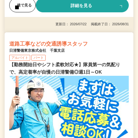
詳細を見る
後で見る
更新日： 2026/07/22 掲載終了日： 2026/08/31
道路工事などの交通誘導スタッフ
日清警備東京株式会社 千葉支店
アルバイト
パート
【勤務開始日やシフト柔軟対応★】隊員第一の気配り
で、高定着率が自慢の日清警備◎週1日～OK