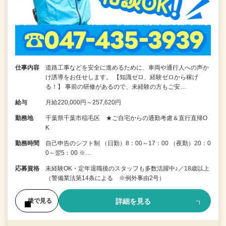
仕事内容
道路工事などを安全に進めるために、車両や通行人への声か
け誘導をお任せします。 【知識ゼロ、経験ゼロから稼げ
る！】 事前の研修があるので、未経験の方もご安…
給与
月給220,000円～257,620円
勤務地
千葉県千葉市稲毛区 ★ご自宅からの通勤考慮＆直行直帰O
K
勤務時間
自己申告のシフト制 （日勤）8：00～17：00 （夜勤）20：0
0～翌5：00 ※…
応募資格
未経験OK・定年退職後のスタッフも多数活躍中♪／18歳以上
（警備業法第14条による ※例外事由2号）
詳細を見る
後で見る