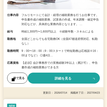
仕事内容
フルリモートにて会計・経理の補助業務を行うお仕事です。
申告書作成の補助業務、試算表の作成、年末調整・確定申告
対応などが、具体的な業務内容となります。 …
給与
時給1,300円〜1,600円以上 ※経験年数・スキルによる
勤務地
全国どこからでも在宅勤務OK（全国47都道府県対応、転勤
なし）
勤務時間
9：00〜18：00（9：00スタートで時短勤務は応相談※16：
00までなど） ◎週4日…
応募資格
【必須】会計事務所での実務経験3年以上（累計可）、申告
書作成の補助業務ができる方
詳細を見る
後で見る
更新日： 2026/07/14 掲載終了日： 2027/04/23
NEW