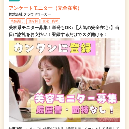
アンケートモニター（完全在宅）
株式会社 クラウドワーカー
業務委託
登録制
在宅・内職
美容系モニター募集！単発もOK♪【人気の完全在宅♪】当
日に謝礼をお支払い！登録するだけでスグ働ける！
仕事内容
おうちでお仕事ができる『美容系モニター』として活躍して