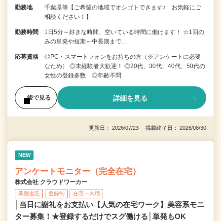
勤務地
千葉県等【ご希望の地域でオシゴトできます♪ お気軽にご
相談ください！】
勤務時間
1日5分～好きな時間、空いている時間に働けます！ ☆1回の
みの単発や短期～中長期まで…
応募資格
◎PC・スマートフォンをお持ちの方（※アンケートに必要
なため） ◎未経験者大歓迎！ ◎20代、30代、40代、50代の
女性の登録多数 ◎年齢不問
詳細を見る
後で見る
更新日： 2026/07/23 掲載終了日： 2026/08/30
NEW
アンケートモニター（完全在宅）
株式会社 クラウドワーカー
業務委託
登録制
在宅・内職
│当日に謝礼をお支払い【人気の在宅ワーク】美容系モニ
ター募集！★登録するだけでスグ働ける│単発もOK