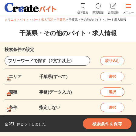
後で見る
閲覧履歴
会員登録
メニュー
クリエイトバイト・パート求人TOP
＞
千葉県
＞
千葉県・その他のバイト・パート求人情報
千葉県・その他のバイト・求人情報
検索条件の設定
絞り込む
エリア
千葉県(すべて)
選択
職種
事務(データ入力)
選択
条件
指定しない
選択
21
検索条件を保存
全
件ヒットしました