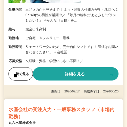
仕事内容
出品入力から発送まで！ ネット通販の仕組みが学べる◎ ＼2
0〜40代の男性が活躍中／ 「毎月の給料に“あと少し”プラス
したい！」 ⇒そんな〈目標〉を…
給与
完全出来高制
勤務地
ご自宅 ※フルリモート勤務
勤務時間
リモートワークのため、完全自由シフトです！ 詳細はお問い
合わせください。 ＜会社営…
応募資格
＼経験・資格・学歴いっさい不問！／
詳細を見る
後で見る
更新日： 2026/07/17 掲載終了日： 2026/08/26
水産会社の受注入力・一般事務スタッフ（市場内
勤務）
丸六水産株式会社