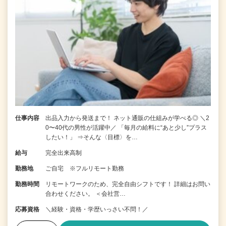
仕事内容
出品入力から発送まで！ ネット通販の仕組みが学べる◎ ＼2
0〜40代の男性が活躍中／ 「毎月の給料に“あと少し”プラス
したい！」 ⇒そんな〈目標〉を…
給与
完全出来高制
勤務地
ご自宅 ※フルリモート勤務
勤務時間
リモートワークのため、完全自由シフトです！ 詳細はお問い
合わせください。 ＜会社営…
応募資格
＼経験・資格・学歴いっさい不問！／