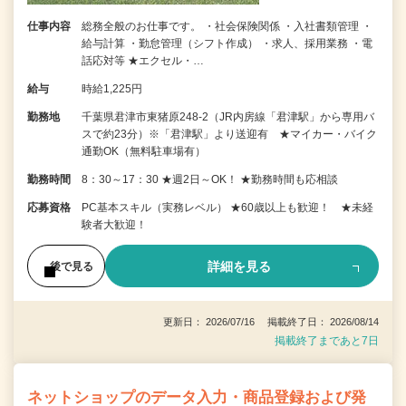
仕事内容
総務全般のお仕事です。 ・社会保険関係 ・入社書類管理 ・
給与計算 ・勤怠管理（シフト作成） ・求人、採用業務 ・電
話応対等 ★エクセル・…
給与
時給1,225円
勤務地
千葉県君津市東猪原248-2（JR内房線「君津駅」から専用バ
スで約23分）※「君津駅」より送迎有 ★マイカー・バイク
通勤OK（無料駐車場有）
勤務時間
8：30～17：30 ★週2日～OK！ ★勤務時間も応相談
応募資格
PC基本スキル（実務レベル） ★60歳以上も歓迎！ ★未経
験者大歓迎！
詳細を見る
後で見る
更新日： 2026/07/16 掲載終了日： 2026/08/14
掲載終了まであと7日
ネットショップのデータ入力・商品登録および発