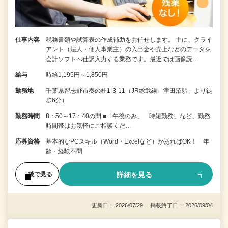
仕事内容
税務書類や試算表の作成補助をお任せします。 主に、クライ
アント（法人・個人事業主）の入出金や売上などのデータを
会計ソフトへ仕訳入力する業務です。最近では画像読…
給与
時給1,195円～1,850円
勤務地
千葉県習志野市奏の杜1-3-11（JR総武線「津田沼駅」より徒
歩6分）
勤務時間
8：50～17：40の間 ■「午後のみ」「時短勤務」など、勤務
時間帯はお気軽にご相談くだ…
応募資格
基本的なPCスキル（Word・Excelなど）があればOK！ 年
齢・経験不問
詳細を見る
後で見る
更新日： 2026/07/29 掲載終了日： 2026/09/04