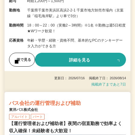
給与
時給1,200円～1,500円
勤務地
千葉県千葉市美浜区高浜2-2-1 千葉市地方卸売市場内（京葉
線「稲毛海岸駅」より車で3分）
勤務時間
18：00～22：00（実働2～3時間）※1名 ※勤務は週5日程度
★Wワーク歓迎！
応募資格
年齢・学歴・経験・資格不問、基本的なPCのテンキーデー
タ入力ができる方
詳細を見る
後で見る
更新日： 2026/07/16 掲載終了日： 2026/08/14
掲載終了まであと7日
バス会社の運行管理および補助
東洋バス株式会社
アルバイト
パート
【運行管理者および補助者】夜間の宿直勤務で効率よく
収入確保！未経験者も大歓迎！