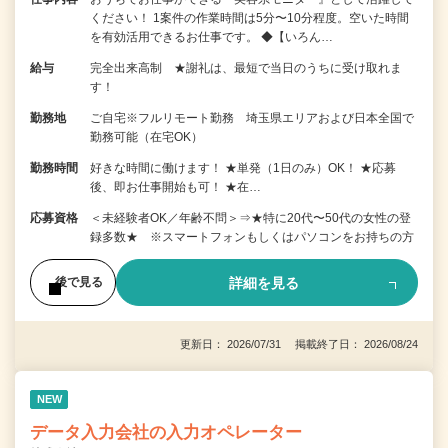
ください！ 1案件の作業時間は5分〜10分程度。空いた時間
を有効活用できるお仕事です。 ◆【いろん…
給与
完全出来高制 ★謝礼は、最短で当日のうちに受け取れま
す！
勤務地
ご自宅※フルリモート勤務 埼玉県エリアおよび日本全国で
勤務可能（在宅OK）
勤務時間
好きな時間に働けます！ ★単発（1日のみ）OK！ ★応募
後、即お仕事開始も可！ ★在…
応募資格
＜未経験者OK／年齢不問＞⇒★特に20代〜50代の女性の登
録多数★ ※スマートフォンもしくはパソコンをお持ちの方
詳細を見る
後で見る
更新日： 2026/07/31 掲載終了日： 2026/08/24
NEW
データ入力会社の入力オペレーター