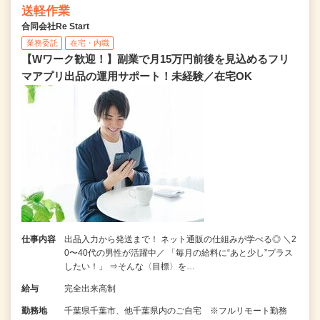
送軽作業
合同会社Re Start
業務委託
在宅・内職
【Wワーク歓迎！】副業で月15万円前後を見込めるフリ
マアプリ出品の運用サポート！未経験／在宅OK
仕事内容
出品入力から発送まで！ ネット通販の仕組みが学べる◎ ＼2
0〜40代の男性が活躍中／ 「毎月の給料に“あと少し”プラス
したい！」 ⇒そんな〈目標〉を…
給与
完全出来高制
勤務地
千葉県千葉市、他千葉県内のご自宅 ※フルリモート勤務