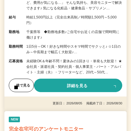
ど、費用が気になる…」 そんな気持ち、美容モニターで解決
できます♪ 気になる化粧品・健康食品・サプリメン…
給与
時給1,500円以上（完全出来高制／時間額1,500円～5,000
円）
勤務地
千葉県等 ◆勤務地多数♪ご自宅やお近くの店舗で間時間に
働けます♪
勤務時間
1日5分～OK！好きな時間やスキマ時間でサクッと♪ ☆1日の
み～中長期まで幅広く大歓迎♪…
応募資格
未経験OK＆年齢不問！夏休みの1回きり・単発も大歓迎！ ★
会社員・派遣社員・契約社員・個人事業主・パート・アルバ
イト・主婦（夫）・フリーターなど、20代～50代…
詳細を見る
後で見る
更新日： 2026/08/05 掲載終了日： 2026/08/30
NEW
完全在宅可のアンケートモニター