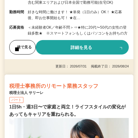
含む関東エリアおよび日本全国で勤務可能(在宅OK)
勤務時間
好きな時間に働けます！ ★単発（1日のみ）OK！ ★応募
後、即お仕事開始も可！ ★在…
応募資格
＜未経験者OK／年齢不問＞⇒★特に20代〜50代の女性の登
録多数★ ※スマートフォンもしくはパソコンをお持ちの方
詳細を見る
後で見る
更新日： 2026/07/31 掲載終了日： 2026/08/24
税理士事務所のリモート業務スタッフ
税理士法人 サリーレ
パート
1日5h・週3日〜で家庭と両立！ライフスタイルの変化が
あってもキャリアを重ねられる。