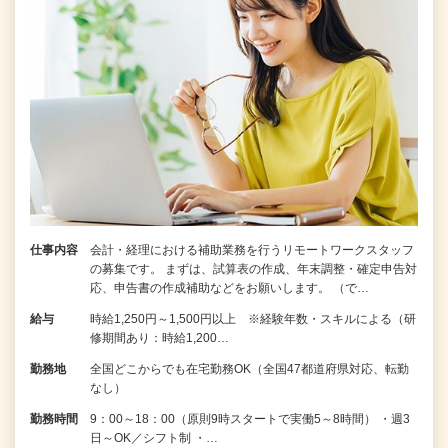
仕事内容
会計・経理における補助業務を行うリモートワークスタッフ
の募集です。 まずは、試算表の作成、年末調整・確定申告対
応、申告書の作成補助などをお願いします。 （で…
給与
時給1,250円～1,500円以上 ※経験年数・スキルによる（研
修期間あり：時給1,200…
勤務地
全国どこからでも在宅勤務OK（全国47都道府県対応、転勤
なし）
勤務時間
9：00～18：00（原則9時スタートで実働5～8時間） ・週3
日～OK／シフト制 ・…