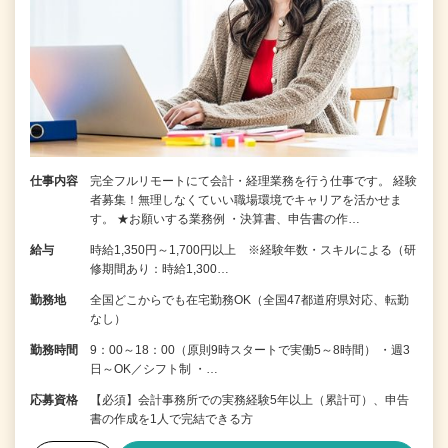
仕事内容
完全フルリモートにて会計・経理業務を行う仕事です。 経験
者募集！無理しなくていい職場環境でキャリアを活かせま
す。 ★お願いする業務例 ・決算書、申告書の作…
給与
時給1,350円～1,700円以上 ※経験年数・スキルによる（研
修期間あり：時給1,300…
勤務地
全国どこからでも在宅勤務OK（全国47都道府県対応、転勤
なし）
勤務時間
9：00～18：00（原則9時スタートで実働5～8時間） ・週3
日～OK／シフト制 ・…
応募資格
【必須】会計事務所での実務経験5年以上（累計可）、申告
書の作成を1人で完結できる方