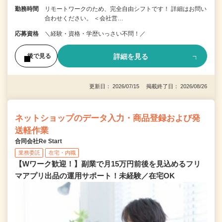
勤務時間
リモートワークのため、完全自由シフトです！ 詳細はお問い
合わせください。 ＜会社営…
応募資格
＼経験・資格・学歴いっさい不問！／
詳細を見る
後で見る
更新日： 2026/07/15 掲載終了日： 2026/08/26
ネットショップのデータ入力・商品登録および発
送軽作業
合同会社Re Start
業務委託
在宅・内職
【Wワーク歓迎！】副業で月15万円前後を見込めるフリ
マアプリ出品の運用サポート！未経験／在宅OK