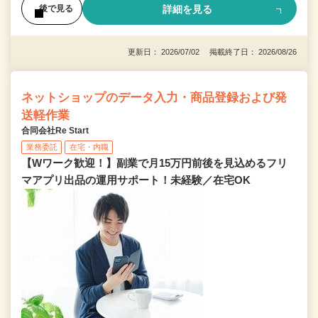
詳細を見る
後で見る
更新日： 2026/07/02 掲載終了日： 2026/08/26
ネットショップのデータ入力・商品登録および発
送軽作業
合同会社Re Start
業務委託
在宅・内職
【Wワーク歓迎！】副業で月15万円前後を見込めるフリ
マアプリ出品の運用サポート！未経験／在宅OK