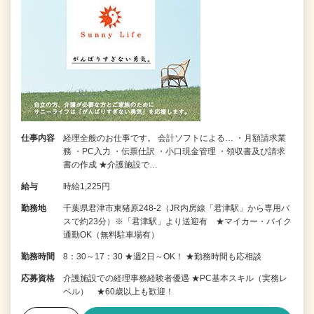
仕事内容
経理全般のお仕事です。 会計ソフトによる… ・月額請求業
務 ・PC入力 ・伝票仕訳 ・小口現金管理 ・領収書及び請求
書の作成 ★介護施設で…
給与
時給1,225円
勤務地
千葉県君津市東猪原248-2（JR内房線「君津駅」から専用バ
スで約23分）※「君津駅」より送迎有 ★マイカー・バイク
通勤OK（無料駐車場有）
勤務時間
8：30～17：30 ★週2日～OK！ ★勤務時間も応相談
応募資格
介護施設での経理事務経験者優遇 ★PC基本スキル（実務レ
ベル） ★60歳以上も歓迎！