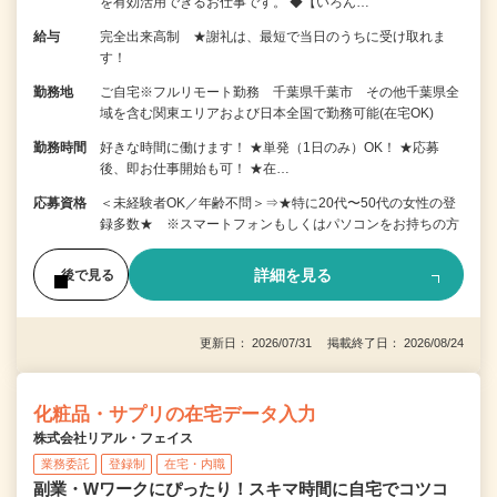
を有効活用できるお仕事です。 ◆【いろん…
給与
完全出来高制 ★謝礼は、最短で当日のうちに受け取れま
す！
勤務地
ご自宅※フルリモート勤務 千葉県千葉市 その他千葉県全
域を含む関東エリアおよび日本全国で勤務可能(在宅OK)
勤務時間
好きな時間に働けます！ ★単発（1日のみ）OK！ ★応募
後、即お仕事開始も可！ ★在…
応募資格
＜未経験者OK／年齢不問＞⇒★特に20代〜50代の女性の登
録多数★ ※スマートフォンもしくはパソコンをお持ちの方
詳細を見る
後で見る
更新日： 2026/07/31 掲載終了日： 2026/08/24
化粧品・サプリの在宅データ入力
株式会社リアル・フェイス
業務委託
登録制
在宅・内職
副業・Wワークにぴったり！スキマ時間に自宅でコツコ