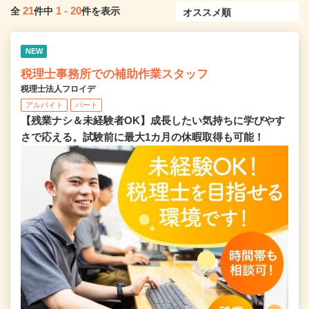
21
1
-
20
全
件中
件を表示
NEW
税理士事務所での補助作業スタッフ
税理士法人フロイデ
アルバイト
パート
【残業ナシ＆未経験者OK】成長したい気持ちに学びやす
さで応える。試験前に最大1カ月の休暇取得も可能！