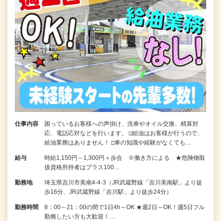
仕事内容
困っているお客様への声掛け、洗車やオイル交換、精算対
応、電話応対などを行います。 □給油はお客様が行うので、
給油業務はありません！ □車の知識や経験がなくても…
給与
時給1,150円～1,300円＋歩合 ※働き方による ★危険物取
扱資格所持者はプラス100…
勤務地
埼玉県吉川市美南4-4-3（JR武蔵野線「吉川美南駅」より徒
歩16分、JR武蔵野線「吉川駅」より徒歩24分）
勤務時間
8：00～21：00の間で1日4h～OK ★週2日～OK！週5日フル
勤務したい方も大歓迎！…