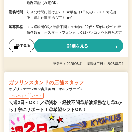
勤務可能（在宅OK）
勤務時間
好きな時間に働けます！ ★単発（1日のみ）OK！ ★応募
後、即お仕事開始も可！ ★在…
応募資格
＜未経験者OK／年齢不問＞⇒★特に20代〜50代の女性の登
録多数★ ※スマートフォンもしくはパソコンをお持ちの方
詳細を見る
後で見る
更新日： 2026/07/31 掲載終了日： 2026/08/24
ガソリンスタンドの店舗スタッフ
オブリステーション吉川美南 セルフサービス
アルバイト
パート
＼週2日～OK！／◎資格・経験不問◎給油業務なし◎1か
ら丁寧にサポート！◎希望シフトOK！