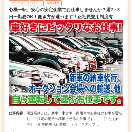
アルバイト
パート
契約社員
心機一転、安心の安定企業でお仕事しませんか？週2・3
日〜勤務OK！働き方が選べます！正社員登用制度有
仕事内容
回送業務とは、新車・中古車・商用車やお客様のお車を運転
し、ご指定の場所へ移動させるお仕事です。 【主なお仕
事】 ・新車納車代行業務 ・リースアップ…