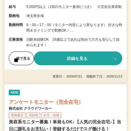
給与
5,000円以上（1回のモニター参加につき） ※完全出来高制
勤務地
埼玉県全域
勤務時間
9：00～17：00（モニター内容により異なります） 好きな時
間＆タイミングで勤務OK！…
応募資格
治験未経験OK 18歳以上であれば初めての方も安心して始
められます！
詳細を見る
後で見る
更新日： 2026/07/21 掲載終了日： 2026/11/13
NEW
アンケートモニター（完全在宅）
株式会社 クラウドワーカー
業務委託
登録制
在宅・内職
美容系モニター募集！単発もOK♪【人気の完全在宅♪】当
日に謝礼をお支払い！登録するだけでスグ働ける！