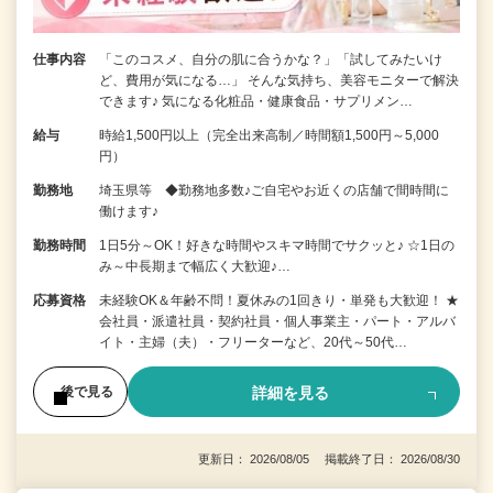
仕事内容
「このコスメ、自分の肌に合うかな？」「試してみたいけ
ど、費用が気になる…」 そんな気持ち、美容モニターで解決
できます♪ 気になる化粧品・健康食品・サプリメン…
給与
時給1,500円以上（完全出来高制／時間額1,500円～5,000
円）
勤務地
埼玉県等 ◆勤務地多数♪ご自宅やお近くの店舗で間時間に
働けます♪
勤務時間
1日5分～OK！好きな時間やスキマ時間でサクッと♪ ☆1日の
み～中長期まで幅広く大歓迎♪…
応募資格
未経験OK＆年齢不問！夏休みの1回きり・単発も大歓迎！ ★
会社員・派遣社員・契約社員・個人事業主・パート・アルバ
イト・主婦（夫）・フリーターなど、20代～50代…
詳細を見る
後で見る
更新日： 2026/08/05 掲載終了日： 2026/08/30