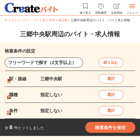
後で見る
閲覧履歴
会員登録
メニュー
クリエイトバイト・パート求人TOP
＞
埼玉県
＞
三郷中央駅周辺のバイト・パート求人情報
三郷中央駅周辺のバイト・求人情報
検索条件の設定
絞り込む
駅・路線
三郷中央駅
選択
職種
指定しない
選択
条件
指定しない
選択
8
検索条件を保存
全
件ヒットしました