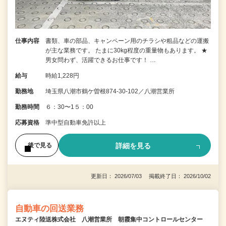
仕事内容
書類、車の部品、キャンペーン用のチラシや粗品などの運搬
が主な業務です。 たまに30kg程度の重量物もあります。 ★
男女問わず、活躍できるお仕事です！ …
給与
時給1,228円
勤務地
埼玉県八潮市鶴ケ曽根874-30-102／八潮営業所
勤務時間
６：30〜1５：00
応募資格
準中型自動車免許以上
詳細を見る
後で見る
更新日： 2026/07/03 掲載終了日： 2026/10/02
自動車の回送業務
エヌティ陸送株式会社 八潮営業所 朝霞集中コントロールセンター