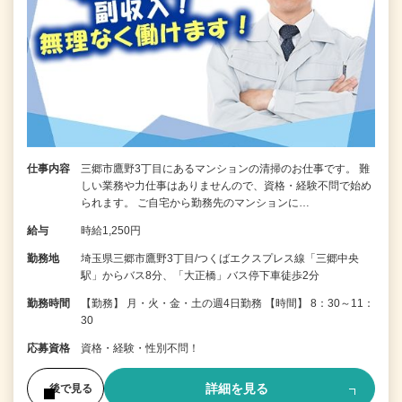
仕事内容
三郷市鷹野3丁目にあるマンションの清掃のお仕事です。 難
しい業務や力仕事はありませんので、資格・経験不問で始め
られます。 ご自宅から勤務先のマンションに…
給与
時給1,250円
勤務地
埼玉県三郷市鷹野3丁目/つくばエクスプレス線「三郷中央
駅」からバス8分、「大正橋」バス停下車徒歩2分
勤務時間
【勤務】 月・火・金・土の週4日勤務 【時間】 8：30～11：
30
応募資格
資格・経験・性別不問！
詳細を見る
後で見る