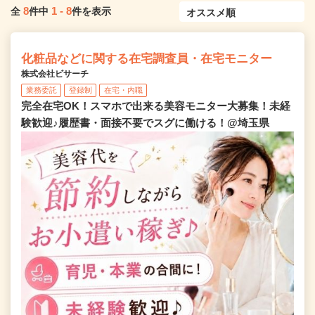
8
1
-
8
全
件中
件を表示
化粧品などに関する在宅調査員・在宅モニター
株式会社ビサーチ
業務委託
登録制
在宅・内職
完全在宅OK！スマホで出来る美容モニター大募集！未経
験歓迎♪履歴書・面接不要でスグに働ける！@埼玉県