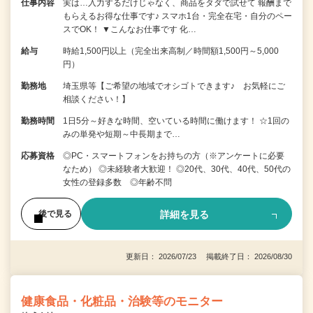
仕事内容
実は…入力するだけじゃなく、商品をタダで試せて 報酬まで
もらえるお得な仕事です♪ スマホ1台・完全在宅・自分のペー
スでOK！ ▼こんなお仕事です 化…
給与
時給1,500円以上（完全出来高制／時間額1,500円～5,000
円）
勤務地
埼玉県等【ご希望の地域でオシゴトできます♪ お気軽にご
相談ください！】
勤務時間
1日5分～好きな時間、空いている時間に働けます！ ☆1回の
みの単発や短期～中長期まで…
応募資格
◎PC・スマートフォンをお持ちの方（※アンケートに必要
なため） ◎未経験者大歓迎！ ◎20代、30代、40代、50代の
女性の登録多数 ◎年齢不問
詳細を見る
後で見る
更新日： 2026/07/23 掲載終了日： 2026/08/30
健康食品・化粧品・治験等のモニター