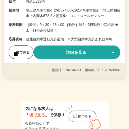
給与
時給1,228円
勤務地
埼玉県八潮市鶴ケ曽根874-30-102／八潮営業所 埼玉県朝霞
市上内間木672-8／朝霞集中コントロールセンター
勤務時間
［時間］9：30～18：00 ［勤務］週2～3日勤務で応相談 ★
土・日のみの勤務O…
応募資格
普通自動車運転免許必須 ※大型自動車免許あれば尚可
詳細を見る
後で見る
更新日： 2026/07/03 掲載終了日： 2026/10/02
1
気になる求人は
「
後で見る
」で保存！
会員登録なしで、
何件でも応募できます。